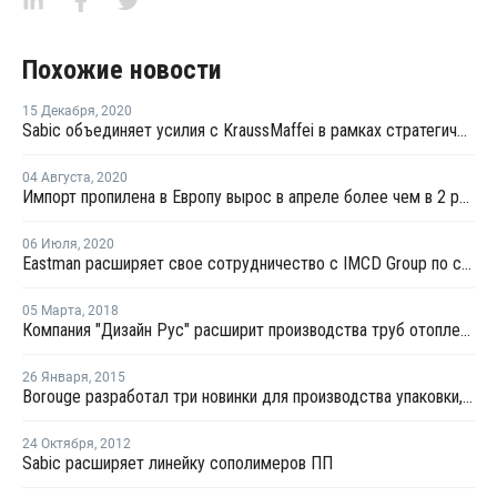
Похожие новости
15 Декабря
,
2020
Sabic объединяет усилия с KraussMaffei в рамках стратегического партнерства в области тонкостенной упаковки
04 Августа
,
2020
Импорт пропилена в Европу вырос в апреле более чем в 2 раза
06 Июля
,
2020
Eastman расширяет свое сотрудничество с IMCD Group по специальным полимерам
05 Марта
,
2018
Компания "Дизайн Рус" расширит производства труб отопления в ОЭЗ "Алабуга"
26 Января
,
2015
Borouge разработал три новинки для производства упаковки, игрушек и ухода за детьми
24 Октября
,
2012
Sabic расширяет линейку сополимеров ПП