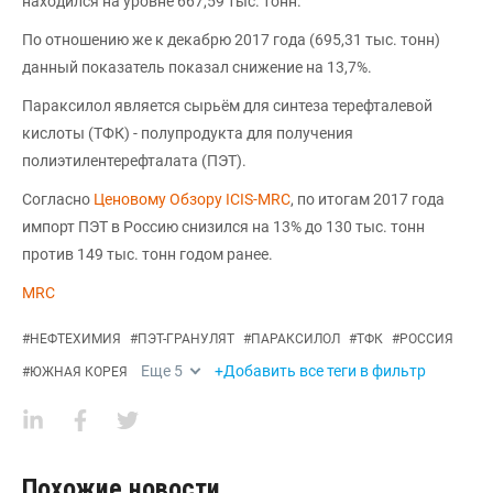
находился на уровне 667,59 тыс. тонн.
По отношению же к декабрю 2017 года (695,31 тыс. тонн)
данный показатель показал снижение на 13,7%.
Параксилол является сырьём для синтеза терефталевой
кислоты (ТФК) - полупродукта для получения
полиэтилентерефталата (ПЭТ).
Согласно
Ценовому Обзору ICIS-MRC
, по итогам 2017 года
импорт ПЭТ в Россию снизился на 13% до 130 тыс. тонн
против 149 тыс. тонн годом ранее.
MRC
#
НЕФТЕХИМИЯ
#
ПЭТ-ГРАНУЛЯТ
#
ПАРАКСИЛОЛ
#
ТФК
#
РОССИЯ
Еще
5
+Добавить все теги в фильтр
#
ЮЖНАЯ КОРЕЯ
Похожие новости