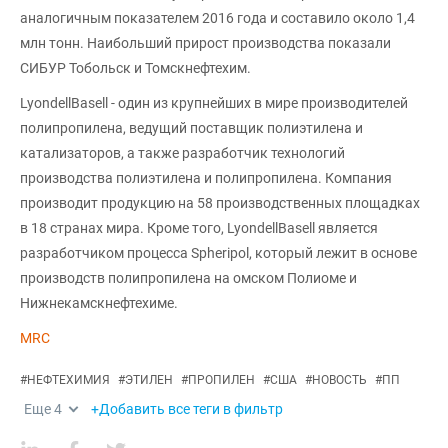
аналогичным показателем 2016 года и составило около 1,4
млн тонн. Наибольший прирост производства показали
СИБУР Тобольск и Томскнефтехим.
LyondellBasell - один из крупнейших в мире производителей
полипропилена, ведущий поставщик полиэтилена и
катализаторов, а также разработчик технологий
производства полиэтилена и полипропилена. Компания
производит продукцию на 58 производственных площадках
в 18 странах мира. Кроме того, LyondellBasell является
разработчиком процесса Spheripol, который лежит в основе
производств полипропилена на омском Полиоме и
Нижнекамскнефтехиме.
MRC
#
НЕФТЕХИМИЯ
#
ЭТИЛЕН
#
ПРОПИЛЕН
#
США
#
НОВОСТЬ
#
ПП
Еще
4
+Добавить все теги в фильтр