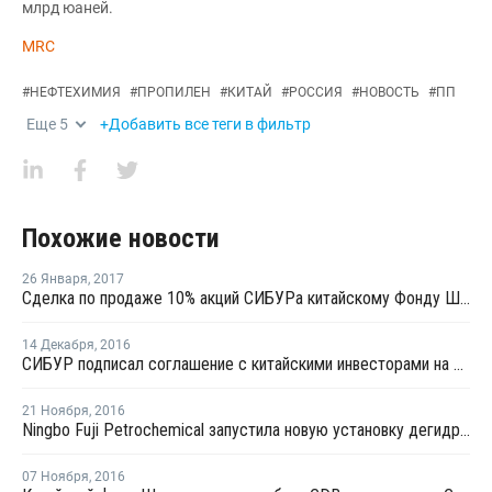
млрд юаней.
MRC
#
НЕФТЕХИМИЯ
#
ПРОПИЛЕН
#
КИТАЙ
#
РОССИЯ
#
НОВОСТЬ
#
ПП
Еще
5
+Добавить все теги в фильтр
Похожие новости
26 Января
,
2017
Сделка по продаже 10% акций СИБУРа китайскому Фонду Шелкового пути закрыта
14 Декабря
,
2016
СИБУР подписал соглашение с китайскими инвесторами на покупку 10%-ов его акций
21 Ноября
,
2016
Ningbo Fuji Petrochemical запустила новую установку дегидрирования пропана в Нинбо
07 Ноября
,
2016