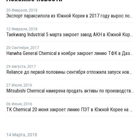
20 Февраля
,
2018
Экспорт параксилола из Южной Кореи в 2017 году вырос почти на 14%
12 Февраля
,
2018
Taekwang Industrial 5 марта закроет завод АКН в Южной Корее на профилактику
20 Сентября
,
2017
Hanwha General Chemical в ноябре закроет линию ТФК в Даэсане
29 Августа
,
2017
Reliance до первой половины сентября отложила запуск нового завода МЭГ в Джамнагаре
27 Июля
,
2016
Mitsubishi Chemical намерена продать активы по производству ТФК в Китае и Индии
06 Июня
,
2016
TK Chemical 20 июня закроет линию ПЭТ в Южной Корее на профилактику
14 Марта
,
2018