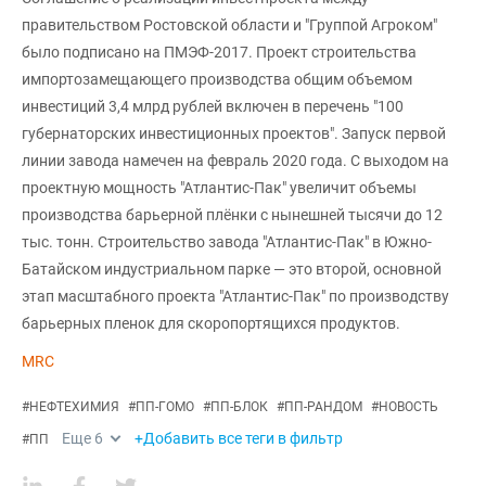
правительством Ростовской области и "Группой Агроком"
было подписано на ПМЭФ-2017. Проект строительства
импортозамещающего производства общим объемом
инвестиций 3,4 млрд рублей включен в перечень "100
губернаторских инвестиционных проектов". Запуск первой
линии завода намечен на февраль 2020 года. С выходом на
проектную мощность "Атлантис-Пак" увеличит объемы
производства барьерной плёнки с нынешней тысячи до 12
тыс. тонн. Строительство завода "Атлантис-Пак" в Южно-
Батайском индустриальном парке — это второй, основной
этап масштабного проекта "Атлантис-Пак" по производству
барьерных пленок для скоропортящихся продуктов.
MRC
#
НЕФТЕХИМИЯ
#
ПП-ГОМО
#
ПП-БЛОК
#
ПП-РАНДОМ
#
НОВОСТЬ
Еще
6
+Добавить все теги в фильтр
#
ПП