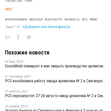
100,68 тыс. тонн.
MRC
#
НЕФТЕХИМИЯ
#
БЕНЗОЛ
#
СИНГАПУР
#
НОВОСТЬ
#
ПС
#
MRC
Еще
1
+Добавить все теги в фильтр
Похожие новости
02 Мая
,
2023
ExxonMobil планирует в мае закрыть производство ароматики в Сингапуре
21 Сентября
,
2021
PCS возобновила работу завода ароматики № 2 в Сингапуре после внепланового ремонта
27 Августа
,
2021
PCS перезапустит 27-28 августа завод ароматики № 2 в Сингапуре после ремонта
23 Апреля
,
2019
Экспорт бензола из Сингапура упал в феврале в 3 раза по отношению к январю