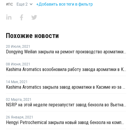
Еще
2
+Добавить все теги в фильтр
#
ПС
Похожие новости
20 Июля
,
2021
Dongying Weilian закрыла на ремонт производство ароматики в Дунъин
08 Июня
,
2021
Kashima Aromatics возобновила работу завода ароматики в Касиме
14 Мая
,
2021
Kashima Aromatics закрыла завод ароматики в Касиме из-за технических проблем
02 Марта
,
2021
NSRP на этой неделе перезапустит завод бензола во Вьетнаме
26 Января
,
2021
Hengyi Petrochemical закрыла новый завод бензола на комплексе в Брунее на внеплановый ремонт