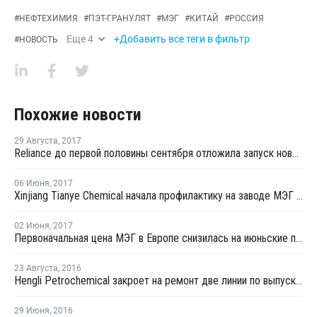
#
НЕФТЕХИМИЯ
#
ПЭТ-ГРАНУЛЯТ
#
МЭГ
#
КИТАЙ
#
РОССИЯ
Еще
4
+Добавить все теги в фильтр
#
НОВОСТЬ
Похожие новости
29 Августа
,
2017
Reliance до первой половины сентября отложила запуск нового завода МЭГ в Джамнагаре
06 Июня
,
2017
Xinjiang Tianye Chemical начала профилактику на заводе МЭГ в Китае
02 Июня
,
2017
Первоначальная цена МЭГ в Европе снизилась на июньские поставки на EUR10 за тонну
23 Августа
,
2016
Hengli Petrochemical закроет на ремонт две линии по выпуску ТФК в сентябре-октябре
29 Июня
,
2016