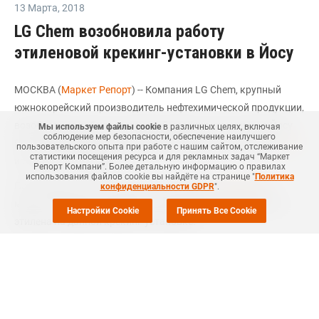
13 Марта
,
2018
LG Chem возобновила работу
этиленовой крекинг-установки в Йосу
МОСКВА (
Маркет Репорт
) -- Компания LG Chem, крупный
южнокорейский производитель нефтехимической продукции,
возобновила работу этиленовой крекинг-установки в Йосу
Мы используем файлы cookie
в различных целях, включая
соблюдение мер безопасности, обеспечение наилучшего
(Yeosu, Южная Корея) после сбоя электросети, сообщил
ICIS
пользовательского опыта при работе с нашим сайтом, отслеживание
статистики посещения ресурса и для рекламных задач “Маркет
источник в компании.
Репорт Компани”. Более детальную информацию о правилах
использования файлов cookie вы найдёте на странице "
Политика
По словам источника, сбой в электросети
произошел
6
конфиденциальности GDPR
".
марта. Компания 10 марта начала коммерческий выпуск
Настройки Cookie
Принять Все Cookie
этилена на данной крекинг-установке.
Ранее
сообщалось
, что LG Chem планирует 29 октября
текущего года остановить этиленовую крекинг-установку в
Йосу (Yeosu, Южная Корея) для проведения
профилактических работ. Планируется, что крекинг-
установка мощностью 1,16 млн тонн этилена в год будет