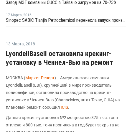
Завод МЭГ компании OUCC в Тайване загружен на 70-75%
17 Марта
,
2016
Sinopec SABIC Tianjin Petrochemical перенесла запуск производства МЭГ на 20 марта
13 Марта
,
2018
LyondellBasell остановила крекинг-
установку в Ченнел-Вью на ремонт
МОСКВА (
Маркет Репорт
) -- Американская компания
LyondellBasell (LBI), крупнейший в мире производитель
полиолефинов, остановила производство на крекинг-
установке в Ченнел-Вью (Channelview, штат Техас, США) на
плановый ремонт, сообщил
ICIS
.
Данная крекинг-установка №2 мощностью 875 тыс. тонн
этилена и 800 тыс. тонн пропилена в год будет закрыта на