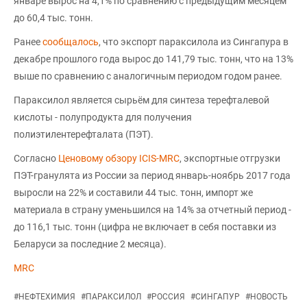
январе вырос на 4,1% по сравнению с предыдущим месяцем
до 60,4 тыс. тонн.
Ранее
сообщалось
, что экспорт параксилола из Сингапура в
декабре прошлого года вырос до 141,79 тыс. тонн, что на 13%
выше по сравнению с аналогичным периодом годом ранее.
Параксилол является сырьём для синтеза терефталевой
кислоты - полупродукта для получения
полиэтилентерефталата (ПЭТ).
Согласно
Ценовому обзору ICIS-MRC
, экспортные отгрузки
ПЭТ-гранулята из России за период январь-ноябрь 2017 года
выросли на 22% и составили 44 тыс. тонн, импорт же
материала в страну уменьшился на 14% за отчетный период -
до 116,1 тыс. тонн (цифра не включает в себя поставки из
Беларуси за последние 2 месяца).
MRC
#
НЕФТЕХИМИЯ
#
ПАРАКСИЛОЛ
#
РОССИЯ
#
СИНГАПУР
#
НОВОСТЬ