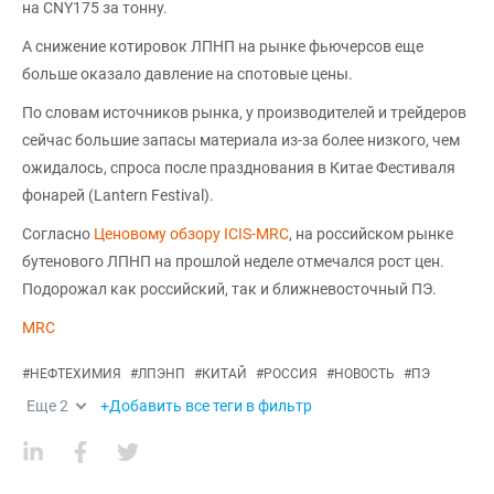
на CNY175 за тонну.
А снижение котировок ЛПНП на рынке фьючерсов еще
больше оказало давление на спотовые цены.
По словам источников рынка, у производителей и трейдеров
сейчас большие запасы материала из-за более низкого, чем
ожидалось, спроса после празднования в Китае Фестиваля
фонарей (Lantern Festival).
Согласно
Ценовому обзору ICIS-MRC
, на российском рынке
бутенового ЛПНП на прошлой неделе отмечался рост цен.
Подорожал как российский, так и ближневосточный ПЭ.
MRC
#
НЕФТЕХИМИЯ
#
ЛПЭНП
#
КИТАЙ
#
РОССИЯ
#
НОВОСТЬ
#
ПЭ
Еще
2
+Добавить все теги в фильтр