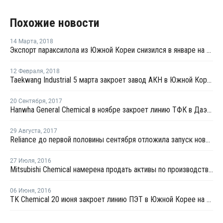
Похожие новости
14 Марта
,
2018
Экспорт параксилола из Южной Кореи снизился в январе на 11,4%
12 Февраля
,
2018
Taekwang Industrial 5 марта закроет завод АКН в Южной Корее на профилактику
20 Сентября
,
2017
Hanwha General Chemical в ноябре закроет линию ТФК в Даэсане
29 Августа
,
2017
Reliance до первой половины сентября отложила запуск нового завода МЭГ в Джамнагаре
27 Июля
,
2016
Mitsubishi Chemical намерена продать активы по производству ТФК в Китае и Индии
06 Июня
,
2016
TK Chemical 20 июня закроет линию ПЭТ в Южной Корее на профилактику