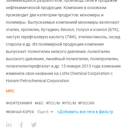
занимающаяся разработкой, производством и продажей
нефтехимической продукции. Компания в основном
производит две категории продуктов: мономеры и
полимеры. Выпускаемые компанией мономеры включают
этилен, пропилен, бутадиен, бензол, толуол и ксилол (БТК),
чистую терефталевую кислоту (ТФК), этиленгликоль, оксид
стирола и др. Из полимерной продукции компания
выпускает полиэтилен низкого давления, полиэтилен
высокого давления, линейный полиэтилен, полипропилен,
полиэтилентерефталат и др. 15 января 2013 года компания
изменила свое название на Lotte Chemical Corporation с
Honam Petrochemical Corporation.
MRC
#
НЕФТЕХИМИЯ
#
АБС
#
ПСС/М
#
УПС/М
#
РОССИЯ
Еще
6
+Добавить все теги в фильтр
#
ЮЖНАЯ КОРЕЯ