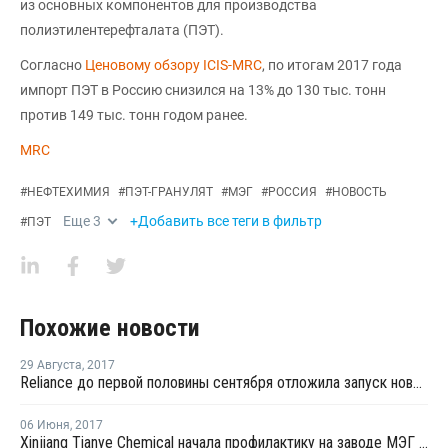
из основных компонентов для производства
полиэтилентерефталата (ПЭТ).
Согласно
Ценовому обзору ICIS-MRC
, по итогам 2017 года
импорт ПЭТ в Россию снизился на 13% до 130 тыс. тонн
против 149 тыс. тонн годом ранее.
MRC
#
НЕФТЕХИМИЯ
#
ПЭТ-ГРАНУЛЯТ
#
МЭГ
#
РОССИЯ
#
НОВОСТЬ
Еще
3
+Добавить все теги в фильтр
#
ПЭТ
Похожие новости
29 Августа
,
2017
Reliance до первой половины сентября отложила запуск нового завода МЭГ в Джамнагаре
06 Июня
,
2017
Xinjiang Tianye Chemical начала профилактику на заводе МЭГ в Китае