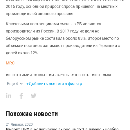
2016 году, основной прирост спроса пришелся на местных
производителей оконного профиля.
Ключевыми поставщиками смолы в РБ являются
производители из России. В 2017 году их доля на
белорусском рынке составила около 83%. Второе место по
объемам поставок занимают производители из Германии с
долей около 12%.
MRC
#
НЕФТЕХИМИЯ
#
ПВХ-С
#
БЕЛАРУСЬ
#
НОВОСТЬ
#
ПВХ
#
MRC
Еще
4
+Добавить все теги в фильтр
Похожие новости
21 Января
,
2020
Импорт ПВХ в Белоруссию вырос на 18% в январе - ноябре