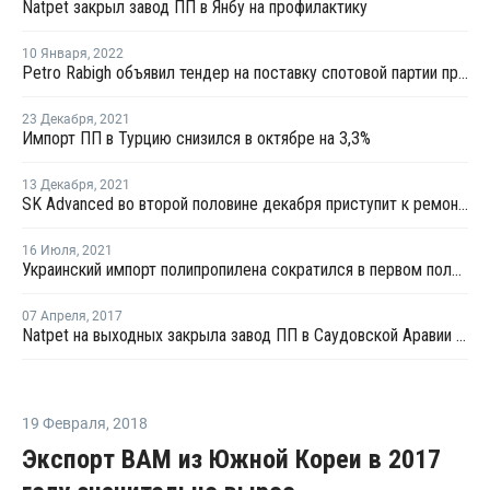
Natpet закрыл завод ПП в Янбу на профилактику
10 Января
,
2022
Petro Rabigh объявил тендер на поставку спотовой партии пропилена с отгрузкой в середине января
23 Декабря
,
2021
Импорт ПП в Турцию снизился в октябре на 3,3%
13 Декабря
,
2021
SK Advanced во второй половине декабря приступит к ремонту установки дегидрирования пропана в Ульсане
16 Июля
,
2021
Украинский импорт полипропилена сократился в первом полугодии на 3%
07 Апреля
,
2017
Natpet на выходных закрыла завод ПП в Саудовской Аравии на профилактику
19 Февраля
,
2018
Экспорт ВАМ из Южной Кореи в 2017