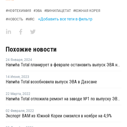
#
НЕФТЕХИМИЯ
#
ЭВА
#
ВИНИЛАЦЕТАТ
#
ЮЖНАЯ КОРЕЯ
+Добавить все теги в фильтр
#
НОВОСТЬ
#
MRC
Похожие новости
24 Января
,
2024
Hanwha Total планирует в феврале остановить выпуск ЭВА на линии №2 в Даэсане
14 Июня
,
2023
Hanwha Total возобновила выпуск ЭВА в Даэсане
22 Марта
,
2022
Hanwha Total отложила ремонт на заводе №1 по выпуску ЭВА в Даэсане
02 Февраля
,
2022
Экспорт ВАМ из Южной Кореи снизился в ноябре на 4,9%