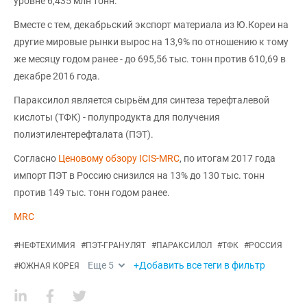
уровне 6,435 млн тонн.
Вместе с тем, декабрьский экспорт материала из Ю.Кореи на
другие мировые рынки вырос на 13,9% по отношению к тому
же месяцу годом ранее - до 695,56 тыс. тонн против 610,69 в
декабре 2016 года.
Параксилол является сырьём для синтеза терефталевой
кислоты (ТФК) - полупродукта для получения
полиэтилентерефталата (ПЭТ).
Согласно
Ценовому обзору ICIS-MRC
, по итогам 2017 года
импорт ПЭТ в Россию снизился на 13% до 130 тыс. тонн
против 149 тыс. тонн годом ранее.
MRC
#
НЕФТЕХИМИЯ
#
ПЭТ-ГРАНУЛЯТ
#
ПАРАКСИЛОЛ
#
ТФК
#
РОССИЯ
Еще
5
+Добавить все теги в фильтр
#
ЮЖНАЯ КОРЕЯ