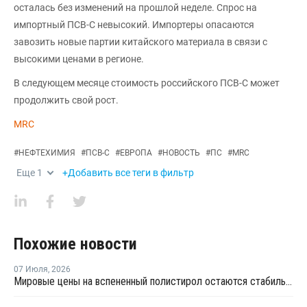
осталась без изменений на прошлой неделе. Спрос на
импортный ПСВ-С невысокий. Импортеры опасаются
завозить новые партии китайского материала в связи с
высокими ценами в регионе.
В следующем месяце стоимость российского ПСВ-С может
продолжить свой рост.
MRC
#
НЕФТЕХИМИЯ
#
ПСВ-С
#
ЕВРОПА
#
НОВОСТЬ
#
ПС
#
MRC
Еще
1
+Добавить все теги в фильтр
Похожие новости
07 Июля
,
2026
Мировые цены на вспененный полистирол остаются стабильными