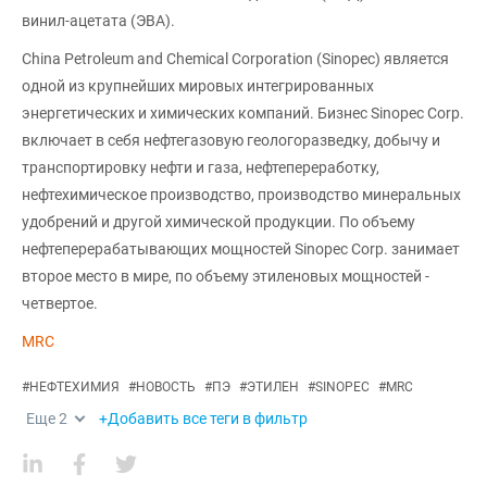
винил-ацетата (ЭВА).
China Petroleum and Chemical Corporation (Sinopec) является
одной из крупнейших мировых интегрированных
энергетических и химических компаний. Бизнес Sinopec Corp.
включает в себя нефтегазовую геологоразведку, добычу и
транспортировку нефти и газа, нефтепереработку,
нефтехимическое производство, производство минеральных
удобрений и другой химической продукции. По объему
нефтеперерабатывающих мощностей Sinopec Corp. занимает
второе место в мире, по объему этиленовых мощностей -
четвертое.
MRC
#
НЕФТЕХИМИЯ
#
НОВОСТЬ
#
ПЭ
#
ЭТИЛЕН
#
SINOPEC
#
MRC
Еще
2
+Добавить все теги в фильтр