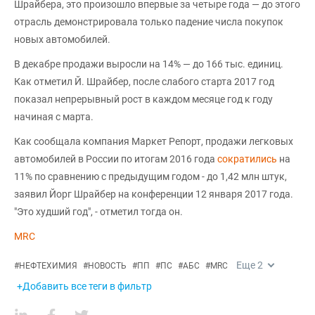
Шрайбера, это произошло впервые за четыре года — до этого
отрасль демонстрировала только падение числа покупок
новых автомобилей.
В декабре продажи выросли на 14% — до 166 тыс. единиц.
Как отметил Й. Шрайбер, после слабого старта 2017 год
показал непрерывный рост в каждом месяце год к году
начиная с марта.
Как сообщала компания Маркет Репорт, продажи легковых
автомобилей в России по итогам 2016 года
сократились
на
11% по сравнению с предыдущим годом - до 1,42 млн штук,
заявил Йорг Шрайбер на конференции 12 января 2017 года.
"Это худший год", - отметил тогда он.
MRC
Еще
2
#
НЕФТЕХИМИЯ
#
НОВОСТЬ
#
ПП
#
ПС
#
АБС
#
MRC
+Добавить все теги в фильтр