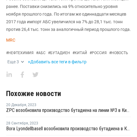
ранее. Поставки снизились на 9% относительно уровня
ноября прошлого года. По итогам же одиннадцати месяцев
2017 года импорт АБС увеличился на 7% до 28,1 тыс. тонн
против 26,4 тыс. тонн за аналогичный период прошлого года.
MRC
#
НЕФТЕХИМИЯ
#
АБС
#
БУТАДИЕН
#
КИТАЙ
#
РОССИЯ
#
НОВОСТЬ
Еще
3
+Добавить все теги в фильтр
Похожие новости
20 Декабря
,
2023
ZPC возобновила производство бутадиена на линии №3 в Китае
28 Сентября
,
2023
Bora Lyondellbasell возобновила производство бутадиена в Китае после ремонта