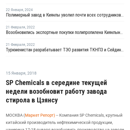
22 Января
,
2024
Полимерный завод в Киянлы уволил почти всех сотрудников и приостановил свою деятельность
21 Февраля
,
2022
Возобновились экспортные покупки полипропилена Киянлынского завода полимеров
21 Февраля
,
2022
Туркменистан разрабатывает ТЭО развития ТКНПЗ и Сейдинского НПЗ
15 Января
,
2018
SP Chemicals в середине текущей
недели возобновит работу завода
стирола в Цзянсу
МОСКВА (
Маркет Репорт)
-- Компания SP Chemicals, крупный
китайский производитель нефтехимической продукции,
намерена 17-18 января возобновить производство на заводе