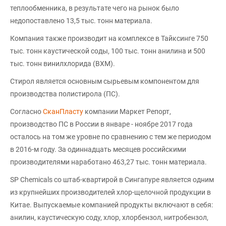
теплообменника, в результате чего на рынок было
недопоставлено 13,5 тыс. тонн материала.
Компания также производит на комплексе в Тайксинге 750
тыс. тонн каустической соды, 100 тыс. тонн анилина и 500
тыс. тонн винилхлорида (ВХМ).
Стирол является основным сырьевым компонентом для
производства полистирола (ПС).
Согласно
СканПласту
компании Маркет Репорт,
производство ПС в России в январе - ноябре 2017 года
осталось на том же уровне по сравнению с тем же периодом
в 2016-м году. За одиннадцать месяцев российскими
производителями наработано 463,27 тыс. тонн материала.
SP Chemicals со штаб-квартирой в Сингапуре является одним
из крупнейших производителей хлор-щелочной продукции в
Китае. Выпускаемые компанией продукты включают в себя:
анилин, каустическую соду, хлор, хлорбензол, нитробензол,