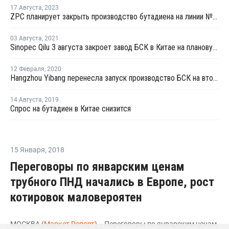
17 Августа
,
2023
ZPC планирует закрыть производство бутадиена на линии №3 в Китае
03 Августа
,
2021
Sinopec Qilu 3 августа закроет завод БСК в Китае на плановую профилактику
12 Февраля
,
2020
Hangzhou Yibang перенесла запуск производство БСК на второй квартал
14 Августа
,
2019
Спрос на бутадиен в Китае снизится
15 Января
,
2018
Переговоры по январским ценам
трубного ПНД начались в Европе, рост
котировок маловероятен
МОСКВА (
Маркет Репорт
) -- Переговоры по январским ценам