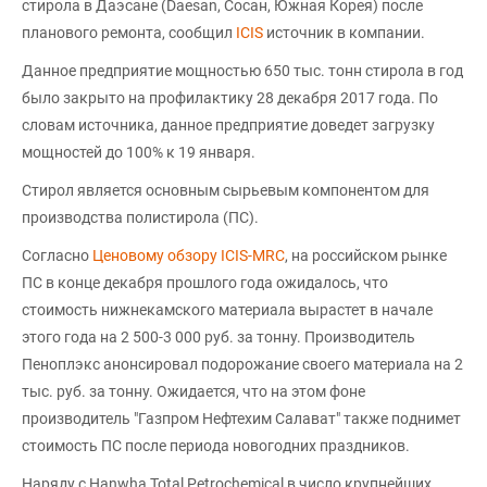
стирола в Даэсане (Daesan, Сосан, Южная Корея) после
планового ремонта, сообщил
ICIS
источник в компании.
Данное предприятие мощностью 650 тыс. тонн стирола в год
было закрыто на профилактику 28 декабря 2017 года. По
словам источника, данное предприятие доведет загрузку
мощностей до 100% к 19 января.
Cтирол является основным сырьевым компонентом для
производства полистирола (ПС).
Согласно
Ценовому обзору ICIS-MRC
, на российском рынке
ПС в конце декабря прошлого года ожидалось, что
стоимость нижнекамского материала вырастет в начале
этого года на 2 500-3 000 руб. за тонну. Производитель
Пеноплэкс анонсировал подорожание своего материала на 2
тыс. руб. за тонну. Ожидается, что на этом фоне
производитель "Газпром Нефтехим Салават" также поднимет
стоимость ПС после периода новогодних праздников.
Наряду с Hanwha Total Petrochemical в число крупнейших