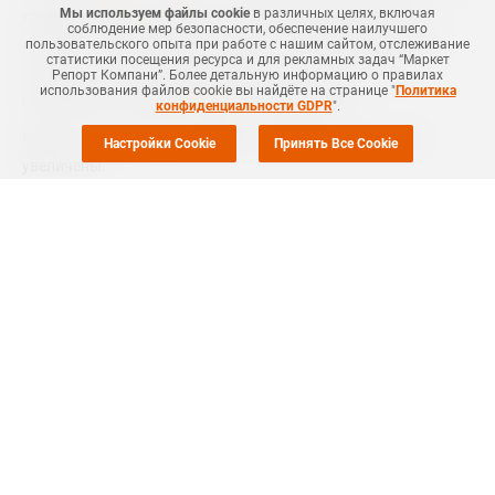
Мы используем файлы cookie
в различных целях, включая
трубных марок полиэтилена низкого давления (ПНД)
соблюдение мер безопасности, обеспечение наилучшего
начались на европейском рынке в конце прошлой недели,
пользовательского опыта при работе с нашим сайтом, отслеживание
статистики посещения ресурса и для рекламных задач “Маркет
поскольку игроки стали возвращаться на рынок после
Репорт Компани”. Более детальную информацию о правилах
использования файлов cookie вы найдёте на странице "
Политика
праздников, сообщили
ICIS
источники рынка.
конфиденциальности GDPR
".
Вместе с тем, цены на материал в январе, вряд ли, будут
Настройки Cookie
Принять Все Cookie
увеличены.
Спрос остается хорошим, несмотря на текущее время года, а
предложение материала на рынке местами сбалансировано,
а местами ограничено.
В декабре же прошлого года котировки трубного ПНД
выросли, несмотря на пролонгацию цен в остальных
секторах рынка полиэтилена (ПЭ).
На европейском рынке трубного ПНД не было импульса для
повышения цен, как на общем рынке ПЭ, согласования по
ценам в основном ведется на прежних уровнях.
В других же сегментах на рынке ПНД запасы материала