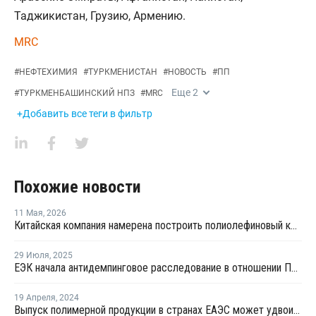
Таджикистан, Грузию, Армению.
MRC
#
НЕФТЕХИМИЯ
#
ТУРКМЕНИСТАН
#
НОВОСТЬ
#
ПП
Еще
2
#
ТУРКМЕНБАШИНСКИЙ НПЗ
#
MRC
+Добавить все теги в фильтр
Похожие новости
11 Мая
,
2026
Китайская компания намерена построить полиолефиновый комплекс в Туркменистане
29 Июля
,
2025
ЕЭК начала антидемпинговое расследование в отношении ПЭ и ПП из Азербайджана и Туркменистана
19 Апреля
,
2024
Выпуск полимерной продукции в странах ЕАЭС может удвоиться к 2035 году