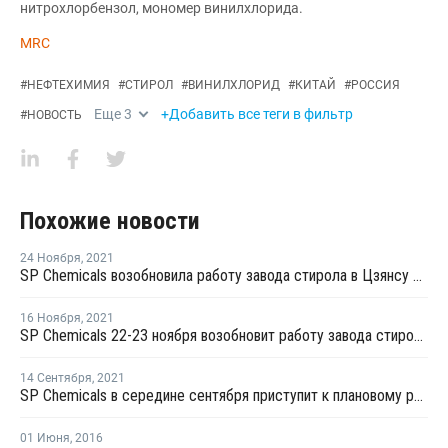
нитрохлорбензол, мономер винилхлорида.
MRC
#
НЕФТЕХИМИЯ
#
СТИРОЛ
#
ВИНИЛХЛОРИД
#
КИТАЙ
#
РОССИЯ
Еще
3
+Добавить все теги в фильтр
#
НОВОСТЬ
Похожие новости
24 Ноября
,
2021
SP Chemicals возобновила работу завода стирола в Цзянсу после планового ремонта
16 Ноября
,
2021
SP Chemicals 22-23 ноября возобновит работу завода стирола в Цзянсу после планового ремонта
14 Сентября
,
2021
SP Chemicals в середине сентября приступит к плановому ремонту на заводе стирола в Цзянсу
01 Июня
,
2016