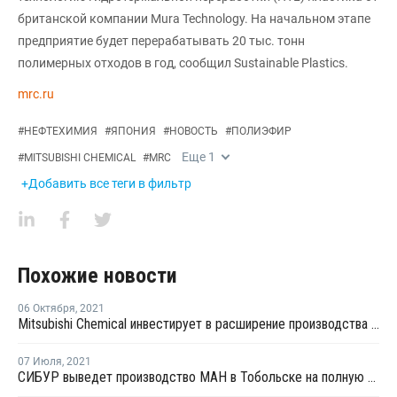
британской компании Mura Technology. На начальном этапе
предприятие будет перерабатывать 20 тыс. тонн
полимерных отходов в год, сообщил Sustainable Plastics.
mrc.ru
#
НЕФТЕХИМИЯ
#
ЯПОНИЯ
#
НОВОСТЬ
#
ПОЛИЭФИР
Еще
1
#
MITSUBISHI CHEMICAL
#
MRC
+Добавить все теги в фильтр
Похожие новости
06 Октября
,
2021
Mitsubishi Chemical инвестирует в расширение производства полиэфирной пленки в Германии
07 Июля
,
2021
СИБУР выведет производство МАН в Тобольске на полную механическую готовность до конца 2021 года