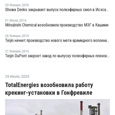
20 Января
,
2020
Showa Denko закрывает выпуск полиэфирных смол в Исэсаки из-за низкой рентабельности
01 Июля
,
2016
Mitsubishi Chemical возобновила производство МЭГ в Кашиме
26 Января
,
2015
Teijin начнет производство нового мета-арамидного волокна в середине 2015 года
21 Января
,
2015
Teijin DuPont закроет завод по выпуску полиэфирных пленок в Японии
29 Июля
,
2025
TotalEnergies возобновила работу
крекинг-установки в Гонфревиле