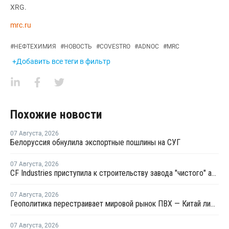
XRG.
mrc.ru
#
НЕФТЕХИМИЯ
#
НОВОСТЬ
#
COVESTRO
#
ADNOC
#
MRC
+Добавить все теги в фильтр
Похожие новости
07 Августа
,
2026
Белоруссия обнулила экспортные пошлины на СУГ
07 Августа
,
2026
CF Industries приступила к строительству завода "чистого" аммиака за USD4 миллиарда
07 Августа
,
2026
Геополитика перестраивает мировой рынок ПВХ — Китай лидирует в экспорте
07 Августа
,
2026