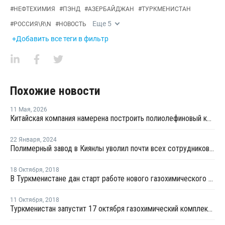
#
НЕФТЕХИМИЯ
#
ПЭНД
#
АЗЕРБАЙДЖАН
#
ТУРКМЕНИСТАН
Еще
5
#
РОССИЯ\R\N
#
НОВОСТЬ
+Добавить все теги в фильтр
Похожие новости
11 Мая
,
2026
Китайская компания намерена построить полиолефиновый комплекс в Туркменистане
22 Января
,
2024
Полимерный завод в Киянлы уволил почти всех сотрудников и приостановил свою деятельность
18 Октября
,
2018
В Туркменистане дан старт работе нового газохимического комплекса
11 Октября
,
2018
Туркменистан запустит 17 октября газохимический комплекс стоимостью более USD3,4 млрд