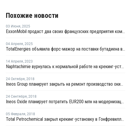
Похожие новости
03 Июня
,
2025
ExxonMobil продаст два своих французских предприятия компании North Atlantic
04 Апреля
,
2025
TotalEnergies объявила форс-мажор на поставки бутадиена во Франции
14 Апреля
,
2023
Naphtachimie вурнулась к нормальной работе на крекинг-установке в Лавере
24 Октября
,
2018
Ineos Group планирует закрыть на ремонт производство окиси этилена в Лавере
24 Сентября
,
2018
Ineos Oxide планирует потратить EUR200 млн на модернизацию производства окиси этилена в Европе
05 Февраля
,
2018
Total Petrochemical закрыл крекинг-установку в Гонфревилле из-за поломки