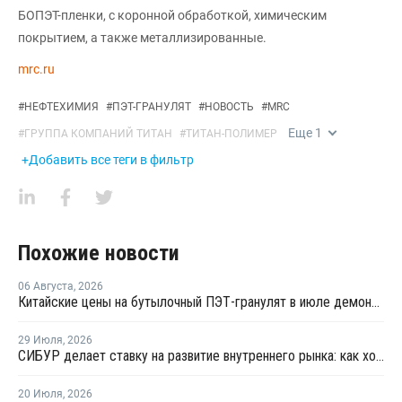
БОПЭТ-пленки, с коронной обработкой, химическим
покрытием, а также металлизированные.
mrc.ru
#
НЕФТЕХИМИЯ
#
ПЭТ-ГРАНУЛЯТ
#
НОВОСТЬ
#
MRC
Еще
1
#
ГРУППА КОМПАНИЙ ТИТАН
#
ТИТАН-ПОЛИМЕР
+Добавить все теги в фильтр
Похожие новости
06 Августа
,
2026
Китайские цены на бутылочный ПЭТ-гранулят в июле демонстрировали сильную волатильность
29 Июля
,
2026
СИБУР делает ставку на развитие внутреннего рынка: как холдинг стимулирует спрос на полимеры в ритейле
20 Июля
,
2026