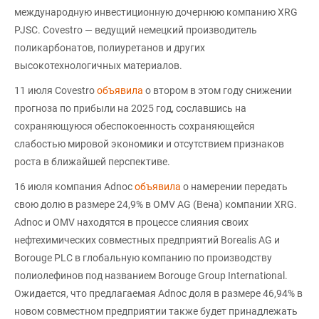
международную инвестиционную дочернюю компанию XRG
PJSC. Covestro — ведущий немецкий производитель
поликарбонатов, полиуретанов и других
высокотехнологичных материалов.
11 июля Covestro
объявила
о втором в этом году снижении
прогноза по прибыли на 2025 год, сославшись на
сохраняющуюся обеспокоенность сохраняющейся
слабостью мировой экономики и отсутствием признаков
роста в ближайшей перспективе.
16 июля компания Adnoc
объявила
о намерении передать
свою долю в размере 24,9% в OMV AG (Вена) компании XRG.
Adnoc и OMV находятся в процессе слияния своих
нефтехимических совместных предприятий Borealis AG и
Borouge PLC в глобальную компанию по производству
полиолефинов под названием Borouge Group International.
Ожидается, что предлагаемая Adnoc доля в размере 46,94% в
новом совместном предприятии также будет принадлежать