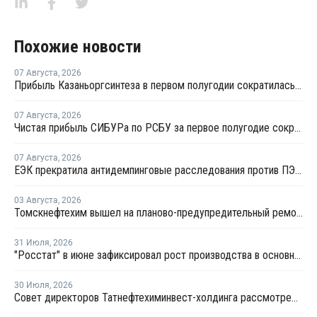
Похожие новости
07 Августа
,
2026
Прибыль Казаньоргсинтеза в первом полугодии сократилась более чем в 2 раза
07 Августа
,
2026
Чистая прибыль СИБУРа по РСБУ за первое полугодие сократилась в 3,6 раза
07 Августа
,
2026
ЕЭК прекратила антидемпинговые расследования против ПЭ и ПП из Азербайджана и Туркменистана
03 Августа
,
2026
Томскнефтехим вышел на планово-предупредительный ремонт
31 Июля
,
2026
"Росстат" в июне зафиксировал рост производства в основных группах пластмасс
30 Июля
,
2026
Совет директоров Татнефтехиминвест-холдинга рассмотрел инновационные решения для разных сфер экономики