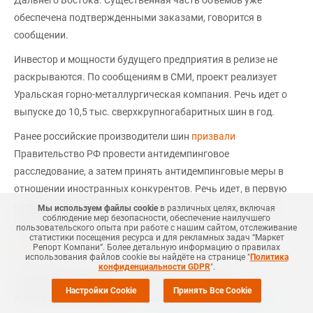
Дальнего Востока. Существенная часть объемов уже
обеспечена подтвержденными заказами, говорится в
сообщении.
Инвестор и мощности будущего предприятия в релизе не
раскрываются. По сообщениям в СМИ, проект реализует
Уральская горно-металлургическая компания. Речь идет о
выпуске до 10,5 тыс. сверхкрупногабаритных шин в год.
Ранее российские производители шин
призвали
Правительство РФ провести антидемпинговое
расследование, а затем принять антидемпинговые меры в
отношении иностранных конкурентов. Речь идет, в первую
очередь, о производителях шин из КНР, а также из других
Мы используем файлы cookie
в различных целях, включая
соблюдение мер безопасности, обеспечение наилучшего
стран Азии.
пользовательского опыта при работе с нашим сайтом, отслеживание
статистики посещения ресурса и для рекламных задач “Маркет
Репорт Компани”. Более детальную информацию о правилах
mrc.ru
использования файлов cookie вы найдёте на странице "
Политика
конфиденциальности GDPR
".
#
НЕФТЕХИМИЯ
#
НОВОСТЬ
#
MRC
#
КАУЧУК
#
ШИНЫ
Настройки Cookie
Принять Все Cookie
+Добавить все теги в фильтр
#
СИНТЕТИЧЕСКИЕ КАУЧУКИ