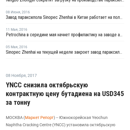
08 Июня
,
2016
Завод параксилола Sinopec Zhenhai в Китае работает на полную мощность
11 Мая
,
2016
Petrochina в середине мая начнет профилактику на заводе ароматических веществ в Китае
05 Мая
,
2016
Sinopec Zhenhai на текущей неделе закроет завод параксилола в Нинбо на профилактику
08 Ноября
,
2017
YNCC снизила октябрьскую
контрактную цену бутадиена на USD345
за тонну
МОСКВА (
Маркет Репорт
) -- Южнокорейская Yeochun
Naphtha Cracking Centre (YNCC) установила октябрьскую