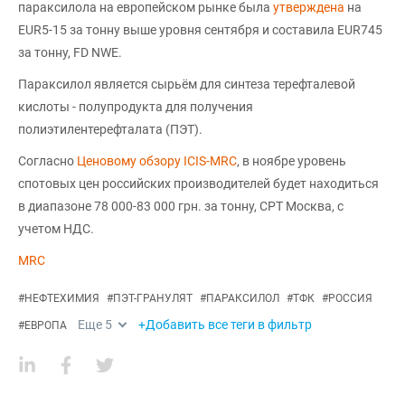
параксилола на европейском рынке была
утверждена
на
EUR5-15 за тонну выше уровня сентября и составила EUR745
за тонну, FD NWE.
Параксилол является сырьём для синтеза терефталевой
кислоты - полупродукта для получения
полиэтилентерефталата (ПЭТ).
Согласно
Ценовому обзору ICIS-MRC
, в ноябре уровень
спотовых цен российских производителей будет находиться
в диапазоне 78 000-83 000 грн. за тонну, CPT Москва, с
учетом НДС.
MRC
#
НЕФТЕХИМИЯ
#
ПЭТ-ГРАНУЛЯТ
#
ПАРАКСИЛОЛ
#
ТФК
#
РОССИЯ
Еще
5
+Добавить все теги в фильтр
#
ЕВРОПА