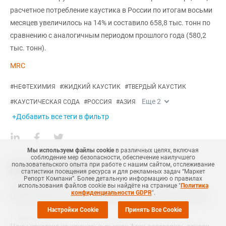
расчетное потребление каустика в России по итогам восьми
месяцев увеличилось на 14% и составило 658,8 тыс. тонн по
сравнению с аналогичным периодом прошлого года (580,2
тыс. тонн).
MRC
#
НЕФТЕХИМИЯ
#
ЖИДКИЙ КАУСТИК
#
ТВЕРДЫЙ КАУСТИК
Еще
2
#
КАУСТИЧЕСКАЯ СОДА
#
РОССИЯ
#
АЗИЯ
+Добавить все теги в фильтр
Мы используем файлы cookie
в различных целях, включая
соблюдение мер безопасности, обеспечение наилучшего
пользовательского опыта при работе с нашим сайтом, отслеживание
Похожие новости
статистики посещения ресурса и для рекламных задач “Маркет
Репорт Компани”. Более детальную информацию о правилах
использования файлов cookie вы найдёте на странице "
Политика
27 Августа
,
2025
конфиденциальности GDPR
".
Цены на каустическую соду на азиатском рынке оставались стабильными
Настройки Cookie
Принять Все Cookie
17 Июля
,
2025