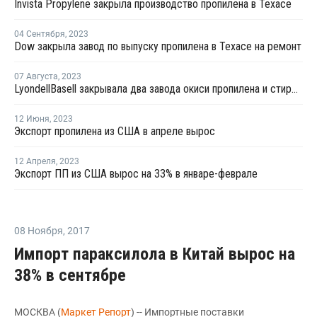
Invista Propylene закрыла производство пропилена в Техасе
04 Сентября
,
2023
Dow закрыла завод по выпуску пропилена в Техасе на ремонт
07 Августа
,
2023
LyondellBasell закрывала два завода окиси пропилена и стирола в США и Европе на ремонт в июле-августе
12 Июня
,
2023
Экспорт пропилена из США в апреле вырос
12 Апреля
,
2023
Экспорт ПП из США вырос на 33% в январе-феврале
08 Ноября
,
2017
Импорт параксилола в Китай вырос на
38% в cентябре
МОСКВА (
Маркет Репорт
) -- Импортные поставки