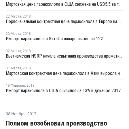
Мартовкая цена параксилола в США снижена на USD5,5 за тонну
22 Марта
,
2018
Первоначальная контрактная цена параксилола в Европе на март согласована на уровне февраля
20 Марта
,
2018
Импорт параксилола в Китай в январе вырос на 12%
02 Марта
,
2018
Вьетнамская NSRP начала испытания производства ароматики
01 Марта
,
2018
Мартовская контрактная цена параксилола в Азии выросла на USD5 за тонну
19 Февраля
,
2018
Импорт параксилола в США снизился на 13% в декабре 2017 года
08 Ноября
,
2017
Полиом возобновил производство