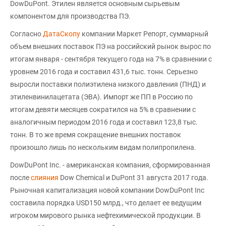
DowDuPont. Этилен является основным сырьевым
компонентом для производства ПЭ.
Согласно
ДатаСкопу
компании Маркет Репорт, суммарный
объем внешних поставок ПЭ на российский рынок вырос по
итогам января - сентября текущего года на 7% в сравнении с
уровнем 2016 года и составил 431,6 тыс. тонн. Серьезно
выросли поставки полиэтилена низкого давления (ПНД) и
этиленвинилацетата (ЭВА). Импорт же ПП в Россию по
итогам девяти месяцев сократился на 5% в сравнении с
аналогичным периодом 2016 года и составил 123,8 тыс.
тонн. В то же время сокращение внешних поставок
произошло лишь по нескольким видам полипропилена.
DowDuPont Inc. - американская компания, сформированная
после
слияния
Dow Chemical и DuPont 31 августа 2017 года.
Рыночная капитализация новой компании DowDuPont Inc
составила порядка USD150 млрд., что делает ее ведущим
игроком мирового рынка нефтехимической продукции. В