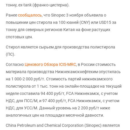
тонну, ex-tank (франко-цистерна).
Ранее
сообщалось
, что Sinopec 3 ноября объявила о
повышении цен стирола на 100 юаней (CNY) или USD15 за
тонну для северных регионов Китая на фоне растущих
спотовых цен.
Стирол является сырьем для производства полистирола
(ПС).
Согласно
Ценового Обзора ICIS-MRC
, в России стоимость
материала производства Нижнекамскнефтехим опустилась
на 1 000-2 000 руб/т. Стоимость партий нижнекамского
полистирола от 1 тыс. тонн на онлайн-площадке на текущей
неделе составила 94 400 руб/т, FCA Нижнекамск, с учетом
НДС, для ПСС/М, и 97 400 руб/т, FCA Нижнекамск, с учетом
НДС, для УСС/М. Данный уровень на 2 200 руб/т ниже
аналогичных цен на площадке месячной давности.
China Petroleum and Chemical Corporation (Sinopec) является