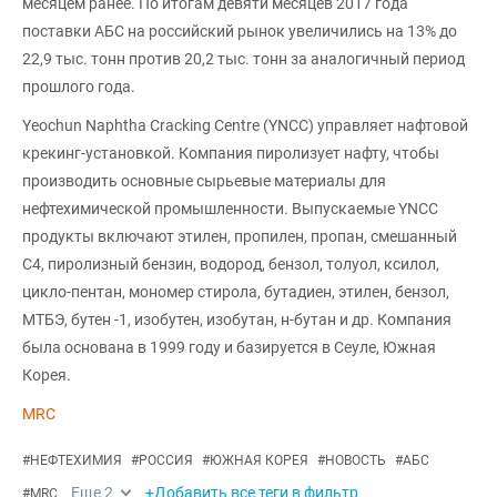
месяцем ранее. По итогам девяти месяцев 2017 года
поставки АБС на российский рынок увеличились на 13% до
22,9 тыс. тонн против 20,2 тыс. тонн за аналогичный период
прошлого года.
Yeochun Naphtha Cracking Centre (YNCC) управляет нафтовой
крекинг-установкой. Компания пиролизует нафту, чтобы
производить основные сырьевые материалы для
нефтехимической промышленности. Выпускаемые YNCC
продукты включают этилен, пропилен, пропан, смешанный
С4, пиролизный бензин, водород, бензол, толуол, ксилол,
цикло-пентан, мономер стирола, бутадиен, этилен, бензол,
МТБЭ, бутен -1, изобутен, изобутан, н-бутан и др. Компания
была основана в 1999 году и базируется в Сеуле, Южная
Корея.
MRC
#
НЕФТЕХИМИЯ
#
РОССИЯ
#
ЮЖНАЯ КОРЕЯ
#
НОВОСТЬ
#
АБС
Еще
2
+Добавить все теги в фильтр
#
MRC