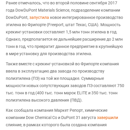
Ранее отмечалось, что во второй половине сентября 2017
года DowDuPont Materials Science, подразделение компании
DowDuPont,
запустила
новое интегрированное производство
этилена во Фрипорте (Freeport, штат Техас, США). Мощность
крекинг-установки составляет 1,5 млн тонн этилена в год.
Однако, предполагается ее дальнейшее расширение до 2 млн
тонн в год, что превратит данное предприятие в крупнейшую
в мире установку для производства этилена.
Также вместе с крекинг-установкой во Фрипорте компания
ввела в эксплуатацию два завода по производству
полиэтилена (ПЭ) на той же площадке. Суммарные
мощности новых сопутствующих заводов ПЭ составляют 750
тыс. тонн в год (400 тыс. тонн марок ELITE и 350 тыс. тонн
полиэтилена высокого давления (ПВД).
Как сообщала компания Маркет Репорт, химические
компании Dow Chemical Co и DuPont 31 августа
завершили
слияние, в рамках которого была создана компания