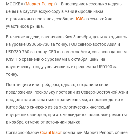
МОСКВА (
Маркет Репорт
) -- В последние несколько недель
цены на каустическую соду в Азии выросли из-за
ограниченных поставок, сообщает
ICIS
со ссылкой на
участников рынка.
В течение недели, закончившейся 3 ноября, цены находились
на уровне USD660-730 за тонну, FOB северо-восток Азия и
USD730-760 за тонну, CFR юго-восток Азии, согласно данным
ICIS. По сравнению с уровнями 6 октября, цены на
каустическую соду увеличились в среднем на USD190 за
тонну.
Поставщики или трейдеры, однако, сохранили свои
предложения, поскольку поставки из Северо-Восточной Азии
продолжали оставаться ограниченными, а производство в
Китае было снижено из-за экологических инспекций
внутренних заводов, при этом ожидается плановые ремонты
в ноябре, отмечают источники рынка.
Согласно обзору
СканПласт
компании Маркет Репорт, общее