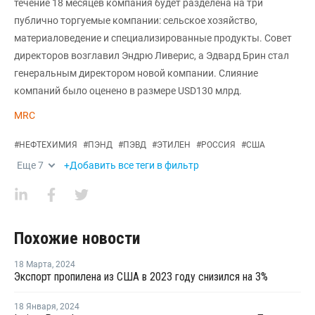
течение 18 месяцев компания будет разделена на три
публично торгуемые компании: сельское хозяйство,
материаловедение и специализированные продукты. Совет
директоров возглавил Эндрю Ливерис, а Эдвард Брин стал
генеральным директором новой компании. Слияние
компаний было оценено в размере USD130 млрд.
MRC
#
НЕФТЕХИМИЯ
#
ПЭНД
#
ПЭВД
#
ЭТИЛЕН
#
РОССИЯ
#
США
Еще
7
+Добавить все теги в фильтр
Похожие новости
18 Марта
,
2024
Экспорт пропилена из США в 2023 году снизился на 3%
18 Января
,
2024