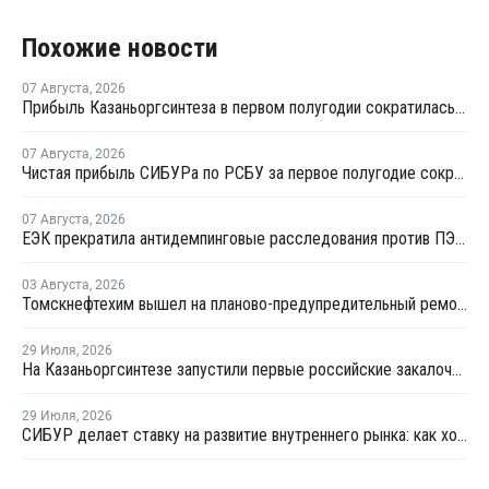
Похожие новости
07 Августа
,
2026
Прибыль Казаньоргсинтеза в первом полугодии сократилась более чем в 2 раза
07 Августа
,
2026
Чистая прибыль СИБУРа по РСБУ за первое полугодие сократилась в 3,6 раза
07 Августа
,
2026
ЕЭК прекратила антидемпинговые расследования против ПЭ и ПП из Азербайджана и Туркменистана
03 Августа
,
2026
Томскнефтехим вышел на планово-предупредительный ремонт
29 Июля
,
2026
На Казаньоргсинтезе запустили первые российские закалочно-испарительные аппараты
29 Июля
,
2026
СИБУР делает ставку на развитие внутреннего рынка: как холдинг стимулирует спрос на полимеры в ритейле