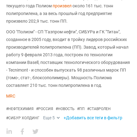
текущего года Полиом
произвел
около 161 тыс. тонн
полипропилена, а за весь прошлый год предприятие
произвело 202,9 тыс. тонн ПП.
ООО "Полиом" - СП "Газпром нефти", СИБУРа и ГК "Титан",
созданное в 2005 году, входит в тройку лидеров российских
производителей полипропилена (ПП). Завод, который начал
работу 9 февраля 2013 года, построен по технологии
компании Basell, поставщик технологического оборудования
- Tecnimont - и способен выпускать 98 различных марок ПП
(гомо-, стат-, блоксополимеры). Мощность Полиома
составляет 210 тыс. тонн полипропилена в год.
MRC
#
НЕФТЕХИМИЯ
#
РОССИЯ
#
НОВОСТЬ
#
ПП
#
СТАВРОЛЕН
Еще
5
+Добавить все теги в фильтр
#
СИБУР ХОЛДИНГ