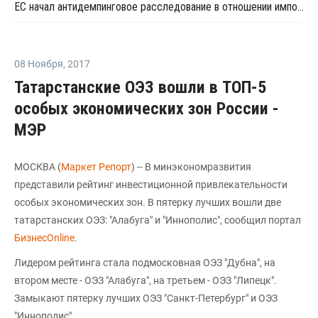
ЕС начал антидемпинговое расследование в отношении импорта АБС-пластика из Южной Кореи и Тайваня
08 Ноября
,
2017
Татарстанские ОЭЗ вошли в ТОП-5
особых экономических зон России -
МЭР
МОСКВА (
Маркет Репорт
) -- В минэкономразвития
представили рейтинг инвестиционной привлекательности
особых экономических зон. В пятерку лучших вошли две
татарстанских ОЭЗ: "Алабуга" и "Иннополис", сообщил портал
БизнесOnline
.
Лидером рейтинга стала подмосковная ОЭЗ "Дубна", на
втором месте - ОЭЗ "Алабуга", на третьем - ОЭЗ "Липецк".
Замыкают пятерку лучших ОЭЗ "Санкт-Петербург" и ОЭЗ
"Иннополис".