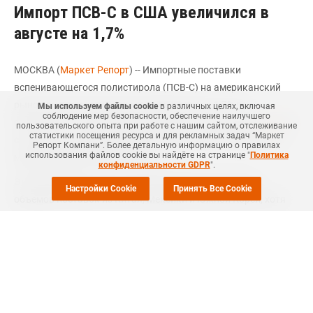
Импорт ПСВ-С в США увеличился в
августе на 1,7%
МОСКВА (
Маркет Репорт
) -- Импортные поставки
вспенивающегося полистирола (ПСВ-С) на американский
рынок в августе текущего года выросли на 1,7% по
Мы используем файлы cookie
в различных целях, включая
соблюдение мер безопасности, обеспечение наилучшего
сравнению с тем же месяцем прошлого года, сообщил
ICIS
со
пользовательского опыта при работе с нашим сайтом, отслеживание
статистики посещения ресурса и для рекламных задач “Маркет
ссылкой на последние данные Американской Комиссии по
Репорт Компани”. Более детальную информацию о правилах
использования файлов cookie вы найдёте на странице "
Политика
международной торговле (ITC).
конфиденциальности GDPR
".
Это увеличение стало в основном результатом роста
Настройки Cookie
Принять Все Cookie
объемов поставок из Китая, Мексики и Южной Кореи, хотя
данный показатель был несколько снижен из-за сокращения
отгрузок с Багамских островов и из Канады.
Августовский импорт ПСВ-С достиг своей самой высокой
отметки с мая текущего года.
Импорт же ПСВ-С в США за отчетный период вырос на 13% по