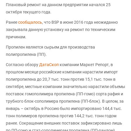
Плановый ремонт на данном предприятии начался 25
октября текущего года.
Ранее
сообщалось
, что BSP в июне 2016 года неожиданно
закрывала данную установку на ремонт по техническим
причинам.
Пропилен является сырьем для производства
полипропилена (ПП).
Согласно обзору
ДатаСкоп
компании Маркет Репорт, в
прошлом месяце российские компании нарастили импорт
полипропилена до 20,7 тыс. тонн против 15,1 тыс. тонн в
сентябре, местные компании значительно нарастили объемы
поставок гомополимера пропилена (ПП-гомо) сорта рафия и
трубного блок-сополимера пропилена (ПП-блок). В целом, за
январь – октябрь в Россию было импортировано 144,4 тыс.
тонн полимеров пропилена против 144,2 тыс. тонн годом
ранее. Сокращение внешних поставок зафиксировано лишь
по ПП-гомо и стат-сополимерам пропилена (ПП-рандом),