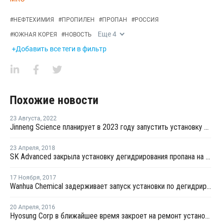
#
НЕФТЕХИМИЯ
#
ПРОПИЛЕН
#
ПРОПАН
#
РОССИЯ
Еще
4
#
ЮЖНАЯ КОРЕЯ
#
НОВОСТЬ
+Добавить все теги в фильтр
Похожие новости
23 Августа
,
2022
Jinneng Science планирует в 2023 году запустить установку дегидрирования пропана и производство ПП в Китае
23 Апреля
,
2018
SK Advanced закрыла установку дегидрирования пропана на ремонт
17 Ноября
,
2017
Wanhua Chemical задерживает запуск установки по дегидрированию пропана в Китае
20 Апреля
,
2016
Hyosung Corp в ближайшее время закроет на ремонт установку дегидрирования пропана