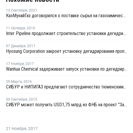
13 Сентября
,
2021
КазМунайГаз договорился о поставке сырья на газохимический комплекс в Атырау
11 Октября
,
2019
Inter Pipeline продолжает строительство установки дегидрирования пропана в Альберте
07 Декабря
,
2017
Hyosung Corporation закроет установку дегидрирования пропана №1 в январе 2018 года
17 Ноября
,
2017
Wanhua Chemical задерживает запуск установки по дегидрированию пропана в Китае
29 Марта
,
2016
СИБУР и НИПИГАЗ предлагают сотрудничество тюменским предприятиям
30 Сентября
,
2015
СИБУР может получить USD1,75 млрд из ФНБ на проект "Запсибнефтехим"
21 Ноября
,
2017