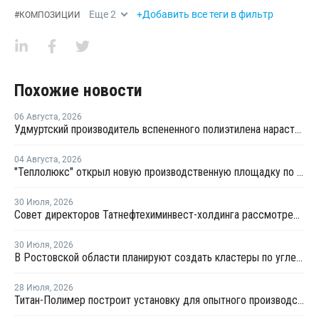
Еще
2
+Добавить все теги в фильтр
#
КОМПОЗИЦИИ
Похожие новости
06 Августа
,
2026
Удмуртский производитель вспененного полиэтилена нарастит выпуск на 15%
04 Августа
,
2026
"Теплолюкс" открыл новую производственную площадку по выпуску инженерных систем
30 Июля
,
2026
Совет директоров Татнефтехиминвест-холдинга рассмотрел инновационные решения для разных сфер экономики
30 Июля
,
2026
В Ростовской области планируют создать кластеры по углехимии и переработке полимеров
28 Июля
,
2026
Титан-Полимер построит установку для опытного производства ПБТ