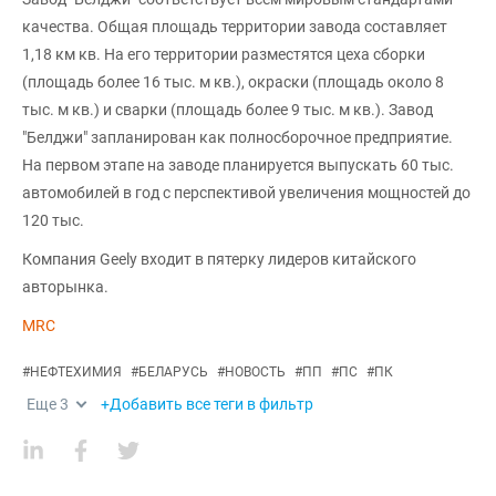
качества. Общая площадь территории завода составляет
1,18 км кв. На его территории разместятся цеха сборки
(площадь более 16 тыс. м кв.), окраски (площадь около 8
тыс. м кв.) и сварки (площадь более 9 тыс. м кв.). Завод
"Белджи" запланирован как полносборочное предприятие.
На первом этапе на заводе планируется выпускать 60 тыс.
автомобилей в год с перспективой увеличения мощностей до
120 тыс.
Компания Geely входит в пятерку лидеров китайского
авторынка.
MRC
#
НЕФТЕХИМИЯ
#
БЕЛАРУСЬ
#
НОВОСТЬ
#
ПП
#
ПС
#
ПК
Еще
3
+Добавить все теги в фильтр