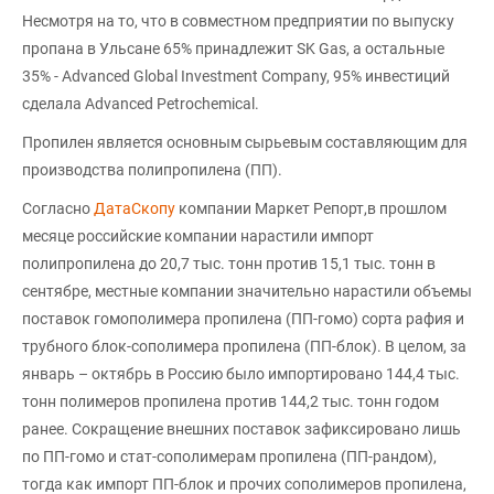
Несмотря на то, что в совместном предприятии по выпуску
пропана в Ульсане 65% принадлежит SK Gas, а остальные
35% - Advanced Global Investment Company, 95% инвестиций
сделала Advanced Petrochemical.
Пропилен является основным сырьевым составляющим для
производства полипропилена (ПП).
Согласно
ДатаСкопу
компании Маркет Репорт,в прошлом
месяце российские компании нарастили импорт
полипропилена до 20,7 тыс. тонн против 15,1 тыс. тонн в
сентябре, местные компании значительно нарастили объемы
поставок гомополимера пропилена (ПП-гомо) сорта рафия и
трубного блок-сополимера пропилена (ПП-блок). В целом, за
январь – октябрь в Россию было импортировано 144,4 тыс.
тонн полимеров пропилена против 144,2 тыс. тонн годом
ранее. Сокращение внешних поставок зафиксировано лишь
по ПП-гомо и стат-сополимерам пропилена (ПП-рандом),
тогда как импорт ПП-блок и прочих сополимеров пропилена,