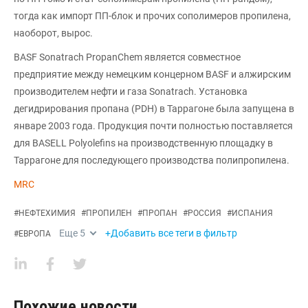
тогда как импорт ПП-блок и прочих сополимеров пропилена,
наоборот, вырос.
BASF Sonatrach PropanChem является совместное
предприятие между немецким концерном BASF и алжирским
производителем нефти и газа Sonatrach. Установка
дегидрирования пропана (PDH) в Таррагоне была запущена в
январе 2003 года. Продукция почти полностью поставляется
для BASELL Polyolefins на производственную площадку в
Таррагоне для последующего производства полипропилена.
MRC
#
НЕФТЕХИМИЯ
#
ПРОПИЛЕН
#
ПРОПАН
#
РОССИЯ
#
ИСПАНИЯ
Еще
5
+Добавить все теги в фильтр
#
ЕВРОПА
Похожие новости