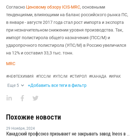
Согласно
Ценовому обзору ICIS-MRC
, основными
тенденциями, влияющими на баланс российского рынка ПС,
в январе - августе 2017 года стал рост импорта и экспорта
при незначительном снижении уровня производства. Так,
импорт полистирола общего назначения (ПСС/М) и
ударопрочного полистирола (УПС/М) в Россию увеличился
на 12% и составил 33,3 тыс. тонн.
MRC
#
НЕФТЕХИМИЯ
#
ПСС/М
#
УПС/М
#
СТИРОЛ
#
КАНАДА
#
ИРАК
Еще
5
+Добавить все теги в фильтр
Похожие новости
29 Ноября
,
2024
Канадский профсоюз призывает не закрывать завод Ineos в Сарнии