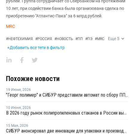
рублей. Группа сотрудничает со Сбербанком на протяжении
10 лет, при содействии банка была организована сделка по
приобретению "Атлантис-Пака" за 6 млрд рублей.
MRC
Еще
5
#
НЕФТЕХИМИЯ
#
РОССИЯ
#
НОВОСТЬ
#
ПП
#
ПЭ
#
MRC
+Добавить все теги в фильтр
Похожие новости
19 Июня
,
2026
"Георг полимер" и СИБУР представили автомат по сбору ПП-тары для переработки
10 Июня
,
2026
В 2026 году рынок полипропиленовых стаканов в России вырастет на 20–22%
15 Мая
,
2026
СИБУР анонсировал две инновации для упаковки и производства бытовой техники