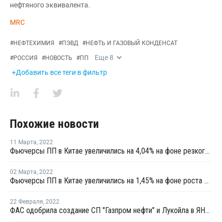
нефтяного эквивалента.
MRC
#
НЕФТЕХИМИЯ
#
ПЭВД
#
НЕФТЬ И ГАЗОВЫЙ КОНДЕНСАТ
Еще
8
#
РОССИЯ
#
НОВОСТЬ
#
ПП
+Добавить все теги в фильтр
Похожие новости
11 Марта
,
2022
Фьючерсы ПП в Китае увеличились на 4,04% на фоне резкого роста фьючерсов сырой нефти
02 Марта
,
2022
Фьючерсы ПП в Китае увеличились на 1,45% на фоне роста фьючерсов сырой нефти
22 Февраля
,
2022
ФАС одобрила создание СП "Газпром нефти" и Лукойла в ЯНАО