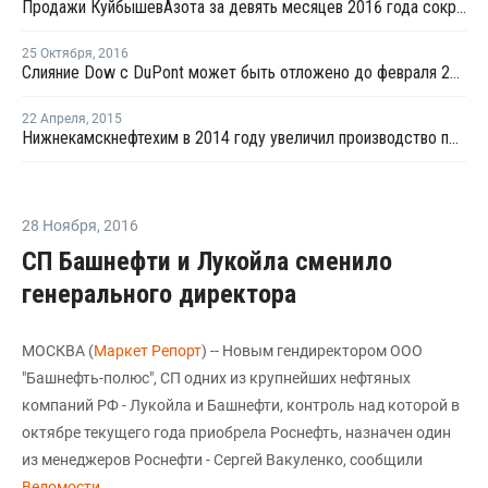
Продажи КуйбышевАзота за девять месяцев 2016 года сократились на 1%
25 Октября
,
2016
Слияние Dow с DuPont может быть отложено до февраля 2017 года
22 Апреля
,
2015
Нижнекамскнефтехим в 2014 году увеличил производство полимеров на 11%
28 Ноября
,
2016
СП Башнефти и Лукойла сменило
генерального директора
МОСКВА (
Маркет Репорт
) -- Новым гендиректором ООО
"Башнефть-полюс", СП одних из крупнейших нефтяных
компаний РФ - Лукойла и Башнефти, контроль над которой в
октябре текущего года приобрела Роснефть, назначен один
из менеджеров Роснефти - Сергей Вакуленко, сообщили
Ведомости
.