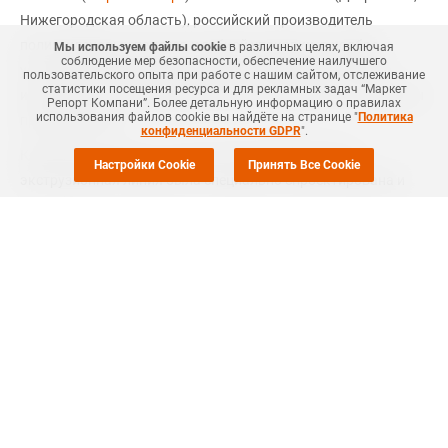
Нижегородская область), российский производитель
полиэтиленовых пакетов и гибкой упаковки, в ноябре
Мы используем файлы cookie
в различных целях, включая
соблюдение мер безопасности, обеспечение наилучшего
установил новую многослойную экструзионную линию
пользовательского опыта при работе с нашим сайтом, отслеживание
статистики посещения ресурса и для рекламных задач “Маркет
итальянского производителя Macchi, говорится в сообщении
Репорт Компани”. Более детальную информацию о правилах
использования файлов cookie вы найдёте на странице "
Политика
производителя.
конфиденциальности GDPR
".
Компания отмечает, что высокопроизводительная
Настройки Cookie
Принять Все Cookie
экструзионная линия была специально спроектирована и
сконструирована под особенности производственного
процесса ТИКО-Пластик. Наличие высокой степени
автоматизации позволяет работать на больших скоростях.
Используемые современные экструзионные технологии
обеспечивают минимизацию разнотолщинности
материалов.
На линии установлены две станции обработки пленки
коронированным зарядом (активации), что создает
возможность двусторонней активации пленки. Такой метод
позволяет создавать стабильную надежную активацию