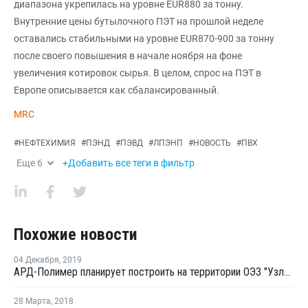
диапазона укрепилась на уровне EUR880 за тонну.
Внутренние цены бутылочного ПЭТ на прошлой неделе
оставались стабильными на уровне EUR870-900 за тонну
после своего повышения в начале ноября на фоне
увеличения котировок сырья. В целом, спрос на ПЭТ в
Европе описывается как сбалансированный.
MRC
#
НЕФТЕХИМИЯ
#
ПЭНД
#
ПЭВД
#
ЛПЭНП
#
НОВОСТЬ
#
ПВХ
Еще
6
+Добавить все теги в фильтр
Похожие новости
04 Декабря
,
2019
АРД-Полимер планирует построить на территории ОЭЗ "Узловая" производство пленок из ПЭТ
28 Марта
,
2018