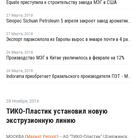
Equate приступила к строительству завода МЭГ в США
27 Марта
,
2018
Sinopec Sichuan Petroleum 5 апреля закроет завод ароматики в Китае на плановый ремонт
27 Марта
,
2018
Экспорт параксилола из Европы вырос в январе почти в 4 раза - Евростат
26 Марта
,
2018
Производство МЭГ в Китае увеличилось в феврале на 12%
26 Марта
,
2018
Indorama приобретает бразильского производителя ПЭТ - M&G Polimeros Brazil
28 Ноября
,
2016
ТИКО-Пластик установил новую
экструзионную линию
МОСКВА (
Маркет Репорт
) -- АО "ТИКО-Пластик" (Дзержинск,