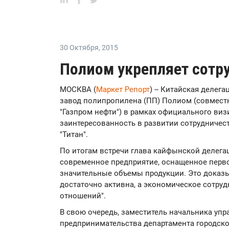
30 Октября
,
2015
Полиом укрепляет сотр
МОСКВА (
Маркет Репорт
) -- Китайская деле
завод полипропилена (ПП) Полиом (совместн
"Газпром нефти") в рамках официального виз
заинтересованность в развитии сотрудничест
"Титан".
По итогам встречи глава кайфынской делегац
современное предприятие, оснащенное пер
значительные объемы продукции. Это доказы
достаточно активна, а экономическое сотруд
отношений".
В свою очередь, заместитель начальника уп
предпринимательства департамента городск