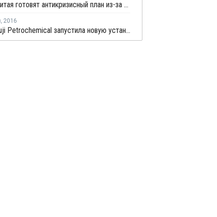
Власти Китая готовят антикризисный план из-за вспышки коронавируса
я
,
2016
Ningbo Fuji Petrochemical запустила новую установку дегидрирования пропана в Нинбо