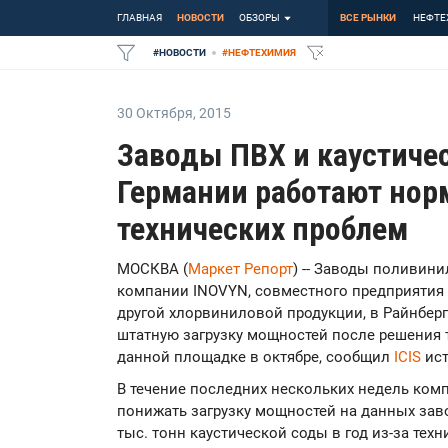
ГЛАВНАЯ
НОВОСТИ
ОБЗОРЫ
ВСЕ РЫНКИ
НЕФТЕ
#
НОВОСТИ
#
НЕФТЕХИМИЯ
30 Октября
,
2015
Заводы ПВХ и каустиче
Германии работают нор
технических проблем
МОСКВА (
Маркет Репорт
) -- Заводы поливини
компании INOVYN, совместного предприятия I
другой хлорвиниловой продукции, в Райнберге
штатную загрузку мощностей после решения 
данной площадке в октябре, сообщил
ICIS
ист
В течение последних нескольких недель ком
понижать загрузку мощностей на данных зав
тыс. тонн каустической соды в год из-за тех