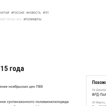
КИТАЙ
#
РОССИЯ
#
НОВОСТЬ
#
ПП
ИЙ ТИТАН ЗАО
#
ПОЛИМЕРЫ
015 года
Похож
ение ноябрьских цен ПВХ
04 Декаб
ынке суспензионного поливинилхлорида
30 Марта
,