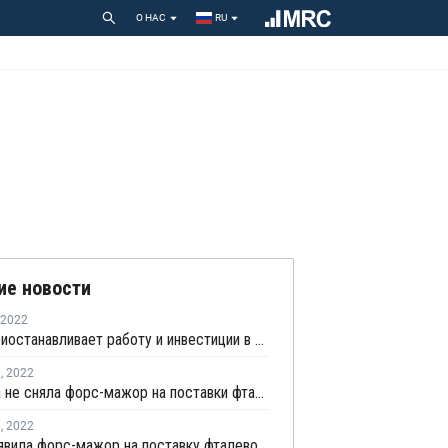
О НАС
RU
ие новости
2022
Solvay приостанавливает работу и инвестиции в России
я
,
2022
OBC пока не сняла форс-мажор на поставки фталевого ангидрида в Бельгии
я
,
2022
OBC объявила форс-мажор на поставку фталевого ангидрида в Бельгии