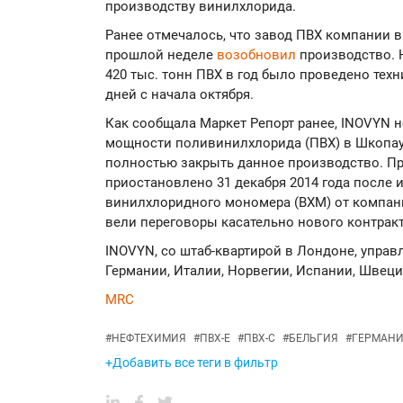
производству винилхлорида.
Ранее отмечалось, что завод ПВХ компании в
прошлой неделе
возобновил
производство. 
420 тыс. тонн ПВХ в год было проведено тех
дней с начала октября.
Как сообщала Маркет Репорт ранее, INOVYN 
мощности поливинилхлорида (ПВХ) в Шкопау 
полностью закрыть данное производство. П
приостановлено 31 декабря 2014 года после 
винилхлоридного мономера (ВХМ) от компани
вели переговоры касательно нового контракт
INOVYN, со штаб-квартирой в Лондоне, управ
Германии, Италии, Норвегии, Испании, Швеци
MRC
#
НЕФТЕХИМИЯ
#
ПВХ-Е
#
ПВХ-С
#
БЕЛЬГИЯ
#
ГЕРМАН
+Добавить все теги в фильтр