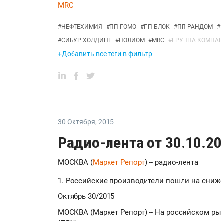
MRC
#
НЕФТЕХИМИЯ
#
ПП-ГОМО
#
ПП-БЛОК
#
ПП-РАНДОМ
#
#
СИБУР ХОЛДИНГ
#
ПОЛИОМ
#
MRC
#
ГРУППА КОМПАН
+Добавить все теги в фильтр
30 Октября
,
2015
Радио-лента от 30.10.2
МОСКВА (
Маркет Репорт
) -- радио-лента
1. Российские производители пошли на сниж
Октябрь 30/2015
МОСКВА (Маркет Репорт) -- На российском р