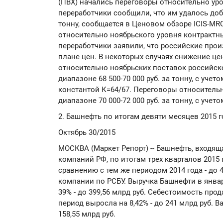
(ПВХ) начались переговоры относительно ур
переработчики сообщили, что им удалось доби
тонну, сообщается в Ценовом обзоре ICIS-MR
относительно ноябрьского уровня контрактн
переработчики заявили, что российские прои
плане цен. В некоторых случаях снижение цен
относительно ноябрьских поставок российск
диапазоне 68 500-70 000 руб. за тонну, с уче
константой К=64/67. Переговоры относительн
диапазоне 70 000-72 000 руб. за тонну, с уче
2. Башнефть по итогам девяти месяцев 2015 
Октябрь 30/2015
МОСКВА (Маркет Репорт) -- Башнефть, входящ
компаний РФ, по итогам трех кварталов 2015
сравнению с тем же периодом 2014 года - до 40
компании по РСБУ. Выручка Башнефти в январе
39% - до 399,56 млрд руб. Себестоимость пр
период выросла на 8,42% - до 241 млрд руб. В
158,55 млрд руб.