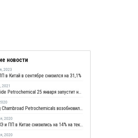
ие новости
я
,
2023
П в Китай в сентябре снизился на 31,1%
я
,
2021
Fujian Meide Petrochemical 25 января запустит новую установку дегидрирования пропана в Китае
2020
Shandong Chambroad Petrochemicals возобновила производство пропилена в Биньчжоу
ля
,
2020
Запасы ПЭ и ПП в Китае снизились на 14% на текущей неделе
ля
,
2020