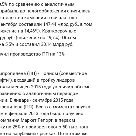
3,5% по сравнению с аналогичным
., прибыль до налогообложения снизилась
язательства компании с начала года
ентября составили 147,44 млрд руб., в том
снижение на 14,46%). Краткосрочные
д руб. (снижение на 19,7%). Объем
 5,5% и составил 30,14 млрд руб.
личил производство ПП на 13%
липропилена (ПП) - Полиом (совместное
ефти"), входящий в тройку лидеров
евяти месяцев 2015 года увеличил объемы
 сравнению с аналогичным периодом
ии. В январе - сентябре 2015 года
пропилена (ПП). Всего с момента запуска
м в феврале 2013 года было получено
 компания Маркет Репорт, в первом
ку на 25% и произвел около 50 тыс. тонн
на на зарубежных рынках. По итогам же