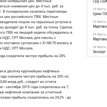
овня ноябрьских цен. Местные
ться снижения цен до 4 тыс. руб. за
29 Марта
,
C. В понедельник начались переговоры
ых цен российского ПВХ. Местные
зводители пошли на серьезные уступки в
29 Марта
,
ы доходит до 4 тыс. руб. за тонну. Сделки
ого ПВХ на текущей неделе обсуждались в
29 Марта
,
том НДС, СРТ Москва, для смолы с
о поставок суспензии с К=58/70 велись в
28 Марта
,
том НДС, СРТ Москва.
Экспорт 
года сократила чистую прибыль на 20%
ая в десятку крупнейших нефтяных
 года снизила чистую прибыль на 20% по
,84 млрд руб., следует из отчета
 - сентябре 2015 года сократилась на 7,
одаж нефтяной компании за отчетный
аловая прибыль сократилась на 24,2% - до