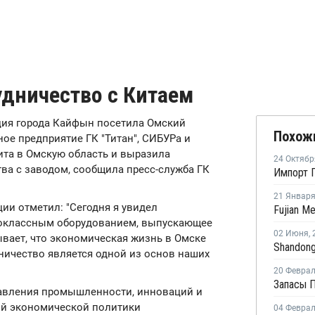
удничество с Китаем
гация города Кайфын посетила Омский
Похож
ое предприятие ГК "Титан", СИБУРа и
ита в Омскую область и выразила
24 Октябр
ва с заводом, сообщила пресс-служба ГК
Импорт П
21 Январ
ии отметил: "Сегодня я увидел
воклассным оборудованием, выпускающее
02 Июня
,
вает, что экономическая жизнь в Омске
ничество является одной из основ наших
20 Февра
равления промышленности, инноваций и
ой экономической политики
04 Февра