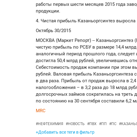
работы первых шести месяцев 2015 года заво
продукции.
4. Чистая прибыль Казаньоргсинтез выросла 
Октябрь 30/2015
МОСКВА (Маркет Репорт) -- Казаньоргсинтез (
чистую прибыль по РСБУ в размере 14,4 млрд р
аналогичный период прошлого года, следует 
достигла 50,4 млрд рублей, увеличившись отн
Себестоимость продаж компании при этом выр
рублей. Валовая прибыль Казаньоргсинтеза с
в два раза. Прибыль от продаж выросла в 2,4
налогообложения – в 3,2 раза до 18 млрд руб
долгосрочных займов сократилась на треть д
по состоянию на 30 сентября составили 6,2 м
MRC
#
НЕФТЕХИМИЯ
#
НОВОСТЬ
#
ПВХ
#
ПП
#
ПС
#
КАЗАНЬ
+Добавить все теги в фильтр