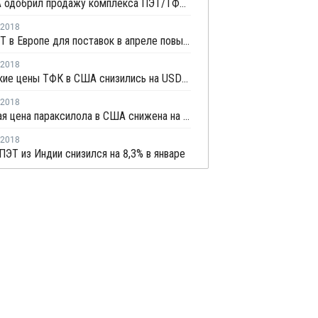
Суд США одобрил продажу комплекса ПЭТ/ТФК M&G
2018
Цены ПЭТ в Европе для поставок в апреле повысятся
2018
Мартовские цены ТФК в США снизились на USD4 за тонну
2018
Мартовкая цена параксилола в США снижена на USD5,5 за тонну
2018
ПЭТ из Индии снизился на 8,3% в январе