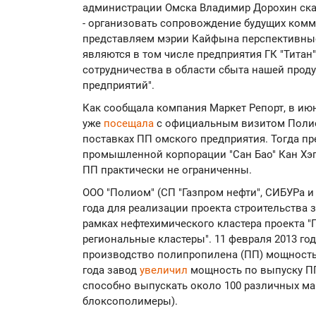
администрации Омска Владимир Дорохин сказ
- организовать сопровождение будущих комм
представляем мэрии Кайфына перспективны
являются в том числе предприятия ГК "Титан
сотрудничества в области сбыта нашей прод
предприятий".
Как сообщала компания Маркет Репорт, в июн
уже
посещала
с официальным визитом Полио
поставках ПП омского предприятия. Тогда пр
промышленной корпорации "Сан Бао" Кан Хэп
ПП практически не ограниченны.
ООО "Полиом" (СП "Газпром нефти", СИБУРа и 
года для реализации проекта строительства 
рамках нефтехимического кластера проекта 
региональные кластеры". 11 февраля 2013 г
производство полипропилена (ПП) мощностью 
года завод
увеличил
мощность по выпуску ПП 
способно выпускать около 100 различных мар
блоксополимеры).