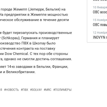
10 Январ
 городе Жемепп (Jemeppe, Бельгия) на
На предприятии в Жемеппе мощностью
ническое обслуживание в течение десяти
15 Ноябр
не будет перезапускать производственные
12 Ноябр
(Schkopau), Германия и планирует
роизводство ПВХ в Шкопау было
истечения контракта на поставку
и Dow Chemical. С тех пор обе стороны
а, однако не смогли достичь соглашения.
ляет 14-ю заводами в Бельгии, Франции,
и и Великобритании.
ИЯ
#
НОВОСТЬ
#
ПВХ
#
SOLVAY
#
MRC
#
ПОЛИМЕРЫ