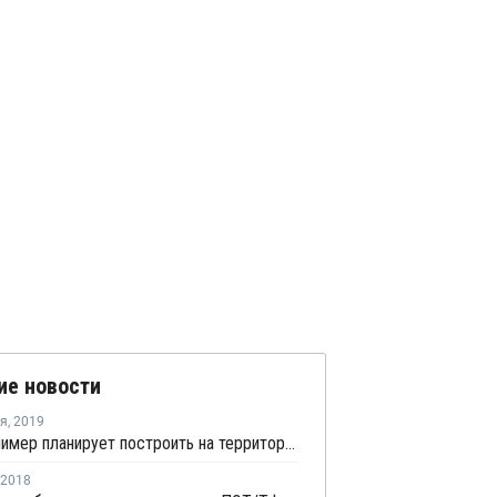
ие новости
ря
,
2019
АРД-Полимер планирует построить на территории ОЭЗ "Узловая" производство пленок из ПЭТ
2018