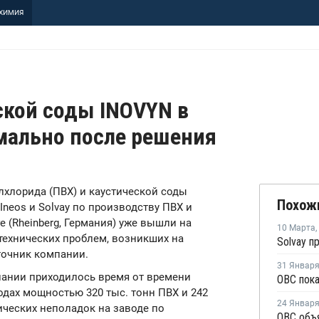
ХИМИЯ
ской соды INOVYN в
мально после решения
лхлорида (ПВХ) и каустической соды
Похож
neos и Solvay по производству ПВХ и
 (Rheinberg, Германия) уже вышли на
10 Марта
,
технических проблем, возникших на
очник компании.
31 Январ
пании приходилось время от времени
одах мощностью 320 тыс. тонн ПВХ и 242
24 Январ
нических неполадок на заводе по