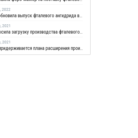
я
,
2022
OBC возобновила выпуск фталевого ангидрида в Бельгии
я
,
2021
OBC повысила загрузку производства фталевого ангидрида в Бельгии
я
,
2021
INOVYN придерживается плана расширения производства ПВХ в Бельгии