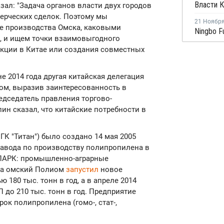
ал: "Задача органов власти двух городов
ерческих сделок. Поэтому мы
21 Ноябр
е производства Омска, каковыми
", и ищем точки взаимовыгодного
укции в Китае или создания совместных
е 2014 года другая китайская делегация
м, выразив заинтересованность в
едседатель правления торгово-
ин сказал, что китайские потребности в
ГК "Титан") было создано 14 мая 2005
завода по производству полипропилена в
"ПАРК: промышленно-аграрные
ода омский Полиом
запустил
новое
180 тыс. тонн в год, а в апреле 2014
до 210 тыс. тонн в год. Предприятие
ок полипропилена (гомо-, стат-,