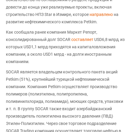
довести до конца уже реализуемые проекты, включая
строительство НПЗ Star в Измире, которое
направлено
на
развитие нефтехимического комплекса Petkim.
Как сообщала ранее компания Маркет Репорт,
консолидированный долг SOCAR
составляет
USD6,8 млрд, из
которых USD1,1 млрд приходятся на капиталовложения
компании, а около USD1 млрд - на долги иностранным
компаниям.
SOCAR является владельцем контрольного пакета акций
Petkim (51%), крупнейшей турецкой нефтехимической
компании. Компания Petkim осуществляет производство
полимеров (полиэтилена, полипропилена,
поливинилхлорида, полиамида), моющих средств, упаковки
и т. п. В группу SOCAR также входит азербайджанский
производитель полиэтилена высокого давления (ПВД)
Этилен-Полиэтилен. Через свое торговое подразделение
SOCAR Trading компания осуществляет торговлю нефтью в