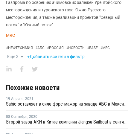
Газпрома по освоению ачимовских залежей Уренгойского
месторождения и туронского газа Южно-Русского
месторождения, а также реализации проектов "Северный
поток" и "Южный поток".
MRC
#
НЕФТЕХИМИЯ
#
АБС
#
РОССИЯ
#
НОВОСТЬ
#
BASF
#
MRC
Еще
3
+Добавить все теги в фильтр
Похожие новости
19 Апреля
,
2021
Sabic оставляет в силе форс-мажор на заводе АБС в Мексике
08 Сентября
,
2020
Второй завод АКН в Китае компании Jiangsu Sailboat в сентябре продолжает работать с 50% загрузкой