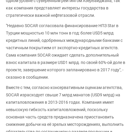
одном уровне с суверенным рейтингом Азербайджана, так
как компания представляет интересы государства в
стратегически важной нефтегазовой отрасли.
"Недавно SOCAR согласовала финансирование НПЗ Star в
Турции мощностью 10 млн тонн в год: более USD5 млрд
кредитных линий, одобренных международными банками с
частичным покрытием от экспортно-кредитных агентств.
Сама компания SOCAR ожидает сделать дополнительный
взнос капитала в размере USD1 млрд. по своей 60%-ой доле в
проекте, завершение которого запланировано в 2017 году", -
сказано в сообщении.
Вместе с тем, согласно консервативным оценкам агентства,
SOCAR израсходует свыше 7 млрд манатов (USD9 млрд) на
капиталовложения в 2013-2016 годах. Компания имеет
невысокую гибкость капиталовложений, поскольку
основная часть средств предназначена приостановить
снижение добычи на её зрелых месторождениях, выполнить
обязательства по соглашениям о разделе продукции и