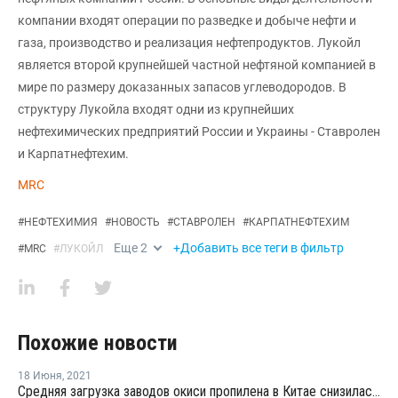
компании входят операции по разведке и добыче нефти и
газа, производство и реализация нефтепродуктов. Лукойл
является второй крупнейшей частной нефтяной компанией в
мире по размеру доказанных запасов углеводородов. В
структуру Лукойла входят одни из крупнейших
нефтехимических предприятий России и Украины - Ставролен
и Карпатнефтехим.
MRC
#
НЕФТЕХИМИЯ
#
НОВОСТЬ
#
СТАВРОЛЕН
#
КАРПАТНЕФТЕХИМ
Еще
2
+Добавить все теги в фильтр
#
MRC
#
ЛУКОЙЛ
Похожие новости
18 Июня
,
2021
Средняя загрузка заводов окиси пропилена в Китае снизилась на второй неделе июня на 4,4%