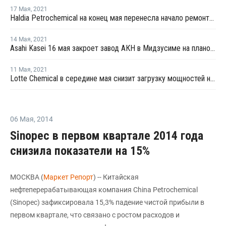
17 Мая
,
2021
Haldia Petrochemical на конец мая перенесла начало ремонта на заводе бутадиена в Халдии из-за разгара пандемии COVID-19
14 Мая
,
2021
Asahi Kasei 16 мая закроет завод АКН в Мидзусиме на плановый ремонт
11 Мая
,
2021
Lotte Chemical в середине мая снизит загрузку мощностей на заводе стирола в Даэсане до 60%
06 Мая
,
2014
Sinopec в первом квартале 2014 года
снизила показатели на 15%
МОСКВА (
Маркет Репорт
) -- Китайская
нефтеперерабатывающая компания China Petrochemical
(Sinopec) зафиксировала 15,3% падение чистой прибыли в
первом квартале, что связано с ростом расходов и