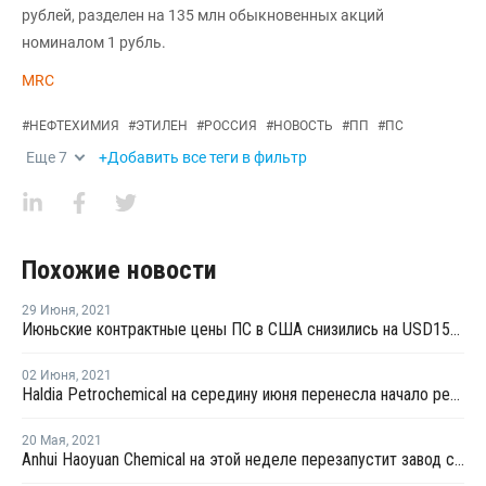
рублей, разделен на 135 млн обыкновенных акций
номиналом 1 рубль.
MRC
#
НЕФТЕХИМИЯ
#
ЭТИЛЕН
#
РОССИЯ
#
НОВОСТЬ
#
ПП
#
ПС
Еще
7
+Добавить все теги в фильтр
Похожие новости
29 Июня
,
2021
Июньские контрактные цены ПС в США снизились на USD154-176 за тонну
02 Июня
,
2021
Haldia Petrochemical на середину июня перенесла начало ремонта на заводе бутадиена в Халдии из-за пандемии COVID-19
20 Мая
,
2021
Anhui Haoyuan Chemical на этой неделе перезапустит завод стирола Фуяне после внепланового ремонта