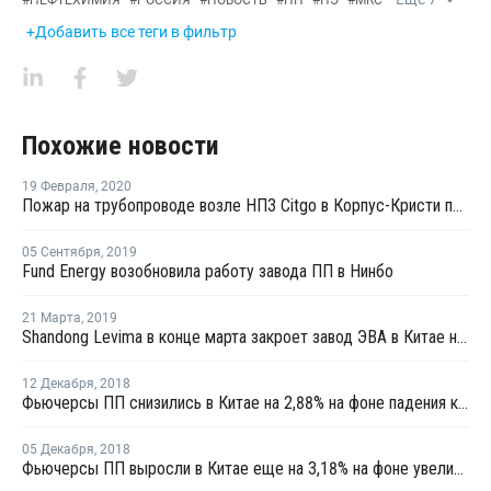
#
НЕФТЕХИМИЯ
#
РОССИЯ
#
НОВОСТЬ
#
ПП
#
ПЭ
#
MRC
+Добавить все теги в фильтр
Похожие новости
19 Февраля
,
2020
Пожар на трубопроводе возле НПЗ Citgo в Корпус-Кристи потушен
05 Сентября
,
2019
Fund Energy возобновила работу завода ПП в Нинбо
21 Марта
,
2019
Shandong Levima в конце марта закроет завод ЭВА в Китае на ремонт
12 Декабря
,
2018
Фьючерсы ПП снизились в Китае на 2,88% на фоне падения котировок метанола
05 Декабря
,
2018
Фьючерсы ПП выросли в Китае еще на 3,18% на фоне увеличения котировок метанола