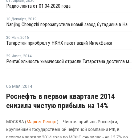
01 Апреля
,
2020
Радио-лента от 01.04.2020 года
10 Декабря
,
2019
Nanjing Chengzhi перезапустила новый завод бутадиена в Нанкине после внепланового ремонта
30 Мая
,
2016
Татарстан приобрел у НКНХ пакет акций ИнтехБанка
29 Июля
,
2014
Рентабельность химической отрасли Татарстана достигла минимума
06 Мая
,
2014
Роснефть в первом квартале 2014
снизила чистую прибыль на 14%
МОСКВА (
Маркет Репорт
) -- Чистая прибыль Роснефти,
крупнейшей государственной нефтяной компании РФ, в
первом квартале 2014 года по МСФО снизилась на 13,7% до