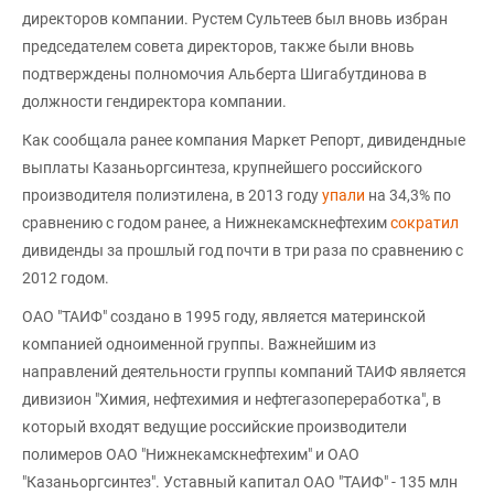
директоров компании. Рустем Сультеев был вновь избран
председателем совета директоров, также были вновь
подтверждены полномочия Альберта Шигабутдинова в
должности гендиректора компании.
Как сообщала ранее компания Маркет Репорт, дивидендные
выплаты Казаньоргсинтеза, крупнейшего российского
производителя полиэтилена, в 2013 году
упали
на 34,3% по
сравнению с годом ранее, а Нижнекамскнефтехим
сократил
дивиденды за прошлый год почти в три раза по сравнению с
2012 годом.
ОАО "ТАИФ" создано в 1995 году, является материнской
компанией одноименной группы. Важнейшим из
направлений деятельности группы компаний ТАИФ является
дивизион "Химия, нефтехимия и нефтегазопереработка", в
который входят ведущие российские производители
полимеров ОАО "Нижнекамскнефтехим" и ОАО
"Казаньоргсинтез". Уставный капитал ОАО "ТАИФ" - 135 млн