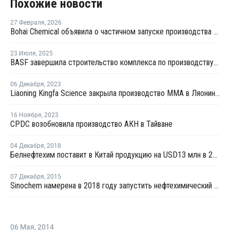
Похожие новости
27 Февраля
,
2026
Bohai Chemical объявила о частичном запуске производства акрилатов и суперабсорбирующих полимеров
23 Июля
,
2025
BASF завершила строительство комплекса по производству акриловых продуктов в Китае
06 Декабря
,
2023
Liaoning Kingfa Science закрыла производство ММА в Ляонине на ремонт
16 Ноября
,
2023
CPDC возобновила производство АКН в Тайване
04 Декабря
,
2018
Белнефтехим поставит в Китай продукцию на USD13 млн в 2019 году
07 Декабря
,
2015
Sinochem намерена в 2018 году запустить нефтехимический комплекс в Китае
06 Мая
,
2014