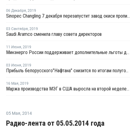
06 Декабря
,
2019
Sinopec Changling 7 декабря перезапустит завод окиси пропилена в провинции Хунань после планового ремонта
03 Сентября
,
2019
Saudi Aramco сменила главу совета директоров
11 Июня
,
2019
Минэнерго России поддерживает дополнительные льготы для ВНХК
03 Июня
,
2019
Прибыль белорусского"Нафтана" снизится по итогам полугодия из-за поставок некачественной нефти из РФ
16 Мая
,
2019
Маржа производства МЭГ в США выросла на второй неделе мая
05 Мая
,
2014
Радио-лента от 05.05.2014 года