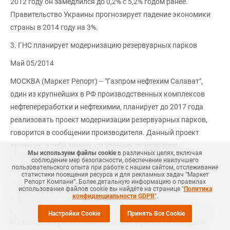
2012 году он замедлился до 0,2% с 5,2% годом ранее.
Правительство Украины прогнозирует падение экономики
страны в 2014 году на 3%.
3. ГНС планирует модернизацию резервуарных парков
Май 05/2014
МОСКВА (Маркет Репорт) -- "Газпром нефтехим Салават",
один из крупнейших в РФ производственных комплексов
нефтепереработки и нефтехимии, планирует до 2017 года
реализовать проект модернизации резервуарных парков,
говорится в сообщении производителя. Данный проект
включает в себя замену устаревших резервуаров,
Мы используем файлы cookie
в различных целях, включая
строительство новых емкостей, а также расширение
соблюдение мер безопасности, обеспечение наилучшего
пользовательского опыта при работе с нашим сайтом, отслеживание
существующих парков. В рамках проекта только за
статистики посещения ресурса и для рекламных задач “Маркет
Репорт Компани”. Более детальную информацию о правилах
прошлый год введено в эксплуатацию 16 новых
использования файлов cookie вы найдёте на странице "
Политика
резервуаров. В 2014 году планируется ввести в
конфиденциальности GDPR
".
эксплуатацию еще 16 резервуаров общим объемом 50 тыс.
Настройки Cookie
Принять Все Cookie
м3.Компания увеличивает объёмы сырьевых и товарных