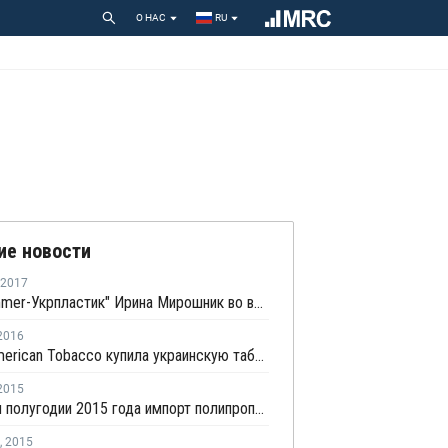
О НАС
RU
ие новости
2017
Глава "Immer-Укрпластик" Ирина Мирошник во второй раз стала "Промышленником года"
2016
British American Tobacco купила украинскую табачную фабрику "В.А.Т.-Прилуки"
2015
В первом полугодии 2015 года импорт полипропилена в Украину сократился на 17%
,
2015