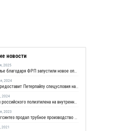
ие новости
я
,
2025
В Прикамье благодаря ФРП запустили новое опытное производство труб из сшитого полиэтилена и фитингов
ля
,
2024
СИБУР предоставит Петерпайпу спецусловия на поставку полиэтилена для труб
я
,
2024
Поставки российского полиэтилена на внутренний рынок превысили экспортные продажи
ря
,
2023
Казаньоргсинтез продал трубное производство торгово-производственной компании РГК
,
2021