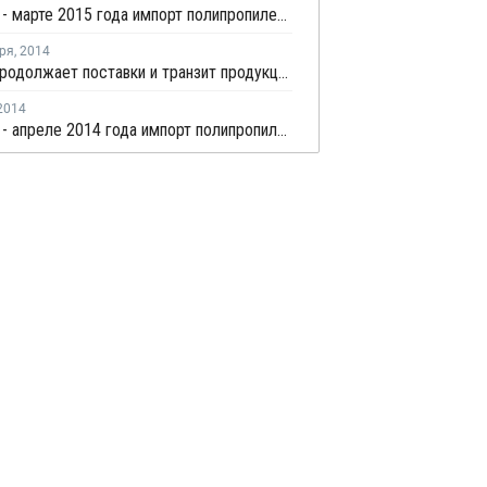
В январе - марте 2015 года импорт полипропилена в Украину сократился на 8%
ря
,
2014
СИБУР продолжает поставки и транзит продукции через Украину
2014
В январе - апреле 2014 года импорт полипропилена в Украину сократился на 31%