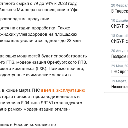
яного сырья с 79 до 94% к 2023 году,
20 Февра
Алексея Миллера на совещании в Уфе.
производства продукции.
10 Декаб
ятся на стадии проработки. Также
 жидких углеводородов на площадках
18 Сентяб
показатель увеличится вдвое - до 23 млн
20 Август
вающих мощностей будет способствовать
ого ГПЗ, модернизация Оренбургского ГПЗ,
29 Мая
,
2
ского комплекса (ГХК). Помимо прочего,
нодоступные ачимовские залежи в
19 Марта
,
, в конце марта ГНС
ввел в эксплуатацию
которая повысит производительность в
 пиролиза F-04 типа SRT-VI голландского
я в рамках модернизации этилен-
ейших в России комплекс по