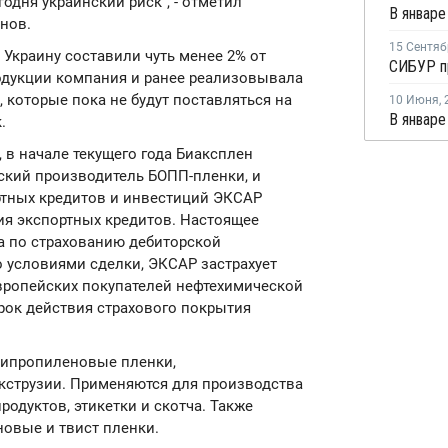
годня украинский риск", - отметил
нов.
15 Сентяб
Украину составили чуть менее 2% от
одукции компания и ранее реализовывала
 которые пока не будут поставляться на
10 Июня
,
.
 в начале текущего года Биаксплен
йский производитель БОПП-пленки, и
ртных кредитов и инвестиций ЭКСАР
я экспортных кредитов. Настоящее
 по страхованию дебиторской
 условиями сделки, ЭКСАР застрахует
вропейских покупателей нефтехимической
Срок действия страхового покрытия
липропиленовые пленки,
струзии. Применяются для производства
одуктов, этикетки и скотча. Также
новые и твист пленки.