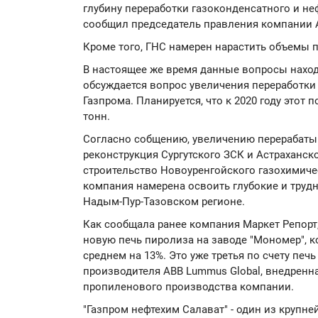
глубину переработки газоконденсатного и нефт
сообщил председатель правления компании 
Кроме того, ГНС намерен нарастить объемы 
В настоящее же время данные вопросы наход
обсуждается вопрос увеличения переработки
Газпрома. Планируется, что к 2020 году этот 
тонн.
Согласно собщению, увеличению перерабаты
реконструкция Сургутского ЗСК и Астраханск
строительство Новоуренгойского газохимиче
компания намерена освоить глубокие и труд
Надым-Пур-Тазовском регионе.
Как сообщала ранее компания Маркет Репорт
новую печь пиролиза на заводе "Мономер", 
среднем на 13%. Это уже третья по счету печь
производителя ABB Lummus Global, внедренна
пропиленового производства компании.
"Газпром нефтехим Салават" - один из крупн