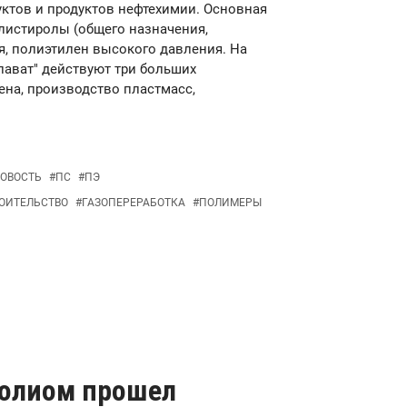
уктов и продуктов нефтехимии. Основная
олистиролы (общего назначения,
я, полиэтилен высокого давления. На
лават" действуют три больших
ена, производство пластмасс,
ОВОСТЬ
#
ПС
#
ПЭ
ОИТЕЛЬСТВО
#
ГАЗОПЕРЕРАБОТКА
#
ПОЛИМЕРЫ
Полиом прошел