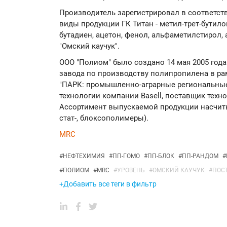
Производитель зарегистрировал в соответст
виды продукции ГК Титан - метил-трет-бутил
бутадиен, ацетон, фенол, альфаметилстирол,
"Омский каучук".
ООО "Полиом" было создано 14 мая 2005 года
завода по производству полипропилена в ра
"ПАРК: промышленно-аграрные региональные 
технологии компании Basell, поставщик техно
Ассортимент выпускаемой продукции насчиты
стат-, блоксополимеры).
MRC
#
НЕФТЕХИМИЯ
#
ПП-ГОМО
#
ПП-БЛОК
#
ПП-РАНДОМ
#
#
ПОЛИОМ
#
MRC
#
УРОВЕНЬ
#
ОМСКИЙ КАУЧУК
#
ПОС
+Добавить все теги в фильтр