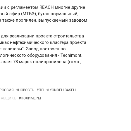
вии с регламентом REACH многие другие
овый эфир (МТБЭ), бутан нормальный,
 а также пропилен, выпускаемый заводом
 для реализации проекта строительства
мках нефтехимического кластера проекта
кластеры". Завод построен по
логического оборудования - Tecnimont.
вает 78 марок полипропилена (гомо-,
РОССИЯ
#
НОВОСТЬ
#
ПП
#
LYONDELLBASELL
ТАВЩИКЪ
#
ПОЛИМЕРЫ