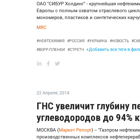
ОАО "СИБУР Холдинг" - крупнейшая нефтехим
Европы с полным охватом отраслевого цикла
мономеров, пластиков и синтетических каучу
MRC
#
НЕФТЕХИМИЯ
#
РОССИЯ
#
УКРАИНА
#
НОВОСТЬ
#
СИ
+Добавить все теги в фил
#
BOPP-ПЛЕНКИ
#
СТРЕТЧ
22 Апреля
,
2014
ГНС увеличит глубину п
углеводородов до 94% к
МОСКВА (
Маркет Репорт
) -- "Газпром нефтех
производственных комплексов нефтеперерабо