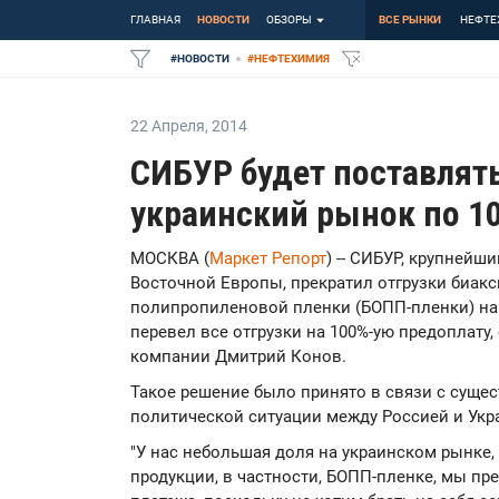
ГЛАВНАЯ
НОВОСТИ
ОБЗОРЫ
ВСЕ РЫНКИ
НЕФТЕ
#
НОВОСТИ
#
НЕФТЕХИМИЯ
22 Апреля
,
2014
СИБУР будет поставлят
украинский рынок по 1
МОСКВА (
Маркет Репорт
) -- СИБУР, крупнейш
Восточной Европы, прекратил отгрузки биак
полипропиленовой пленки (БОПП-пленки) на 
перевел все отгрузки на 100%-ую предоплату
компании Дмитрий Конов.
Такое решение было принято в связи с суще
политической ситуации между Россией и Укр
"У нас небольшая доля на украинском рынке
продукции, в частности, БОПП-пленке, мы пре