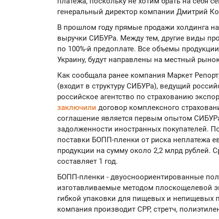
платежа, поскольку не хотим брать на себя се
генеральный директор компании Дмитрий Ко
В прошлом году прямые продажи холдинга на 
выручки СИБУРа. Между тем, другие виды пр
по 100%-й предоплате. Все объемы продукции,
Украину, будут направлены на местный рынок
Как сообщала ранее компания Маркет Репорт,
(входит в структуру СИБУРа), ведущий росси
российское агентство по страхованию экспо
заключили
договор комплексного страховани
соглашение является первым опытом СИБУРа
задолженности иностранных покупателей. По
поставки БОПП-пленки от риска неплатежа е
продукции на сумму около 2,2 млрд рублей. 
составляет 1 год.
БОПП-пленки - двуосноориентированные по
изготавливаемые методом плоскощелевой эк
гибкой упаковки для пищевых и непищевых пр
компания производит СРР, стретч, полиэтиле