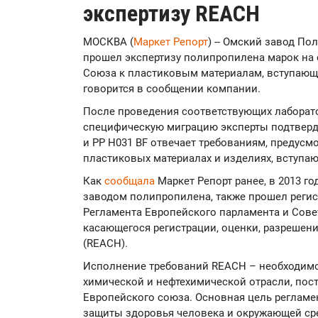
экспертизу REACH
МОСКВА (
Маркет Pепорт
) -- Омский завод По
прошел экспертизу полипропилена марок на 
Союза к пластиковым материалам, вступающ
говорится в сообщении компании.
После проведения соответствующих лаборат
специфическую миграцию эксперты подтверд
и РР H031 BF отвечает требованиям, предус
пластиковых материалах и изделиях, вступа
Как
сообщала
Маркет Репорт ранее, в 2013 
заводом полипропилена, также прошел регис
Регламента Европейского парламента и Сове
касающегося регистрации, оценки, разрешен
(REACH).
Исполнение требований REACH – необходимо
химической и нефтехимической отрасли, по
Европейского союза. Основная цель регламе
защиты здоровья человека и окружающей ср