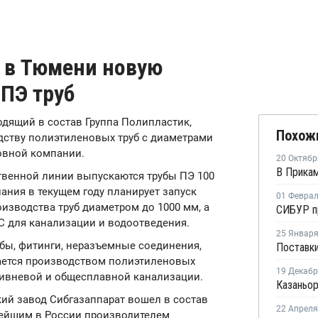
л в Тюмени новую
ПЭ труб
входящий в состав Группа Полипластик,
Похож
дству полиэтиленовых труб с диаметрами
ловной компании.
20 Октябр
твенной линии выпускаются трубы ПЭ 100
ания в текущем году планирует запуск
01 Февра
изводства труб диаметром до 1000 мм, а
С для канализации и водоотведения.
25 Январ
бы, фитинги, неразъемные соединения,
мается производством полиэтиленовых
19 Декаб
ливневой и общесплавной канализации.
ский завод Сибгазаппарат вошел в состав
22 Апреля
нейшим в России производителем