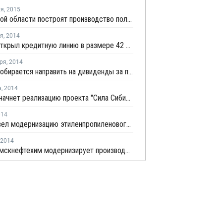
ля
,
2015
В Тверской области построят производство полиолефинов через четыре года
ря
,
2014
СИБУР открыл кредитную линию в размере 42 млрд рублей
ря
,
2014
СИБУР собирается направить на дивиденды за первое полугодие 7,7 млрд рублей
а
,
2014
Газпром начнет реализацию проекта "Сила Сибири" 1 сентября
014
ГНС провел модернизацию этиленпропиленового комплекса
2014
Нижнекамскнефтехим модернизирует производство дивинила и углеводородного сырья