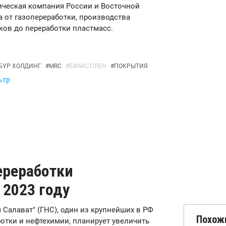
ическая компания России и Восточной
 от газопереработки, производства
ков до переработки пластмасс.
БУР ХОЛДИНГ
#
MRC
#
БИАКСПЛЕН
#
ПОКРЫТИЯ
ьтр
ереработки
 2023 году
им Салават" (ГНС), один из крупнейших в РФ
Похож
тки и нефтехимии, планирует увеличить