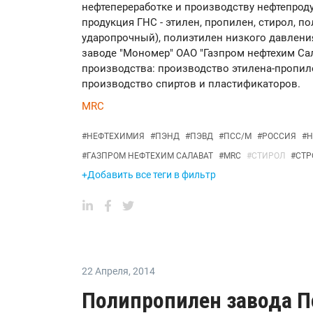
нефтепереработке и производству нефтепрод
продукция ГНС - этилен, пропилен, стирол, п
ударопрочный), полиэтилен низкого давлени
заводе "Мономер" ОАО "Газпром нефтехим Са
производства: производство этилена-пропил
производство спиртов и пластификаторов.
MRC
#
НЕФТЕХИМИЯ
#
ПЭНД
#
ПЭВД
#
ПСС/М
#
РОССИЯ
#
Н
#
ГАЗПРОМ НЕФТЕХИМ САЛАВАТ
#
MRC
#
СТИРОЛ
#
СТР
+Добавить все теги в фильтр
22 Апреля
,
2014
Полипропилен завода 