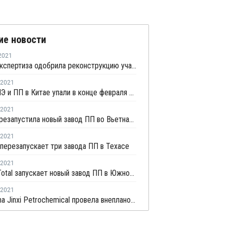
ие новости
2021
Главгосэкспертиза одобрила реконструкцию участка переработки углеводородного сырья для полимеров на ЗапСибНефтехиме
2021
Запасы ПЭ и ПП в Китае упали в конце февраля на 8,4%
2021
NSRP перезапустила новый завод ПП во Вьетнаме после внепланового ремонта
2021
перезапускает три завода ПП в Техасе
2021
Hanwha Total запускает новый завод ПП в Южной Корее
2021
PetroChina Jinxi Petrochemical провела внеплановую профилактику на заводе ПП в Ляонине