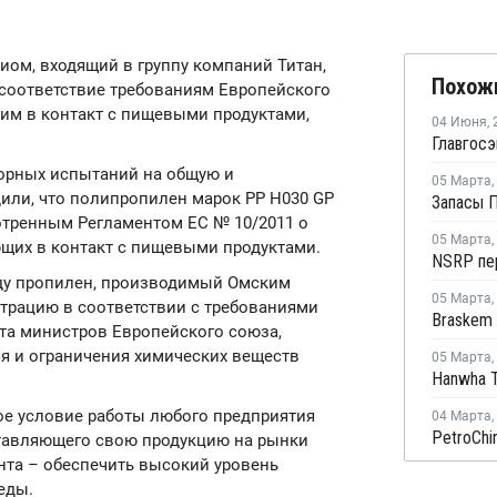
лиом, входящий в группу компаний Титан,
Похож
соответствие требованиям Европейского
им в контакт с пищевыми продуктами,
04 Июня
,
орных испытаний на общую и
05 Марта
,
или, что полипропилен марок РР H030 GP
мотренным Регламентом ЕС № 10/2011 о
05 Марта
,
ющих в контакт с пищевыми продуктами.
году пропилен, производимый Омским
05 Марта
,
трацию в соответствии с требованиями
Braskem 
та министров Европейского союза,
ия и ограничения химических веществ
05 Марта
,
е условие работы любого предприятия
04 Марта
,
ставляющего свою продукцию на рынки
нта – обеспечить высокий уровень
еды.