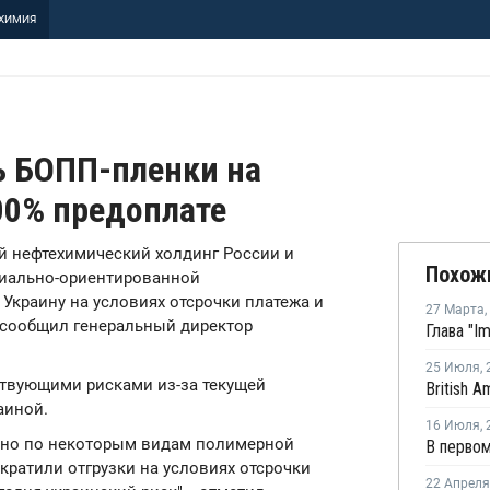
ХИМИЯ
ь БОПП-пленки на
00% предоплате
ий нефтехимический холдинг России и
Похож
сиально-ориентированной
Украину на условиях отсрочки платежа и
27 Марта
,
, сообщил генеральный директор
25 Июля
,
ствующими рисками из-за текущей
аиной.
16 Июля
,
, но по некоторым видам полимерной
кратили отгрузки на условиях отсрочки
22 Апреля