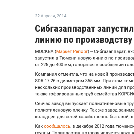
22 Апреля
,
2014
Сибгазаппарат запусти
линию по производству 
МОСКВА (
Маркет Репорт
) -- Сибгазаппарат, 
запустил в Тюмени новую линию по произво
от 225 до 400 мм, говорится в сообщении го
Компания отмеитла, что на новой производс
SDR 17-26 с диаметром 355 мм. При этом комп
нескольких производственных линий для про
также гофрированных труб семейства КОРСИ
Сейчас завод выпускает полиэтиленовые тру
полиэтиленовую пленку. Так же завод зани
колодцев для сетей хозяйственно-бытовой, 
Как
сообщалось
, в декабре 2012 года тюмен
группы Полипластик, которая является круп