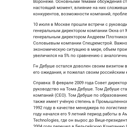
Воронеже. Основными темами обсуждения ст
настоящий момент, влияние на них сложивш
конкурентов, возможности компаний, пробле
10 июля в Москве прошли встречи с руковод
генеральным директором компании Окна от
генеральным директором Андреем Плотнико
Соловьевым компании Спецремстрой. Важно 
экономическую ситуацию в мире, объем про
увеличился на 5% по сравнению с аналогичн
Г-н Дебуше остался доволен своим визитом 
его ожидания, и пожелал своим российским к
Справка: В феврале 2009 года Совет директ
руководство на Тома Дебуше. Том Дебуше с
компаний (CEO). Том Дебуше по образованию 
также имеет учёную степень в Промышленном
1992 году в качестве менеджера по логистике 
году начался его 9 летний период работы в 
Technologies, где он вырос до Вице-президен
2004 году перешел в Бельгийскую Компанию U