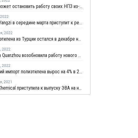
,
2022
Лукойл может остановить работу своих НПЗ из-за введения западных санкций
2022
Sinopec Yangzi в середине марта приступит к ремонту на заводе ЭВА в Нанкине
ля
,
2022
Экспорт этилена из Турции остался в декабре на прошлогоднем уровне
я
,
2022
Sinochem Quanzhou возобновила работу нового завода ЭВА/ПВД в Китае после ремонта
я
,
2022
Украинский импорт полиэтилена вырос на 4% в 2021 году
ря
,
2021
Hyundai Chemical приступила к выпуску ЭВА на новом заводе в Даэсане