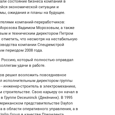
али состояние бизнеса компаний в
ейся экономической ситуации и
мы, ожидания и планы на будущее.
ителями компаний-переработчиков:
 Морозова Вадимом Морозовым, а также
вым и техническим директором Петром
отметить, что несмотря на нестабильную
изводства компании Спецремстрой
ым периодом 2008 года.
в Россию, который полностью оправдал
оллегам удачи в работе.
оров решил возложить повседневное
тал исполнительным директором группы
- инженер-строитель в электромеханике,
 строительстве. Свою карьеру он начал в
в Группе Deceuninck (Декёнинк). В 1995
Американском представительстве Dayton
та в области оперативного управления, а в
nilin Group в качестве Президента