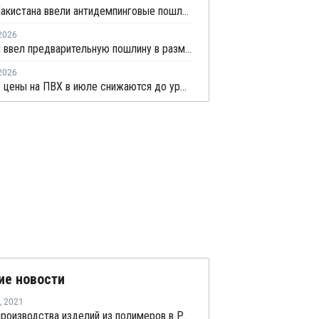
Власти Пакистана ввели антидемпинговые пошлины на ПВХ из США и Индонезии
2026
Пакистан ввел предварительную пошлину в размере 37,3% на ПВХ
2026
Мировые цены на ПВХ в июле снижаются до уровня, предшествовавшего конфликту на Ближнем Востоке
ие новости
,
2021
Индекс производства изделий из полимеров в России вырос в первом квартале на 10,3%