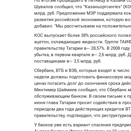
По итогам прошедшего в пятницу в Казани с
Шувалов сообщил, что "Казаньоргсинтез" (КО
млрд. руб. Предложение МЭР поддержала ко
развития российской экономики, которую во
добавил: "Мы рассчитываем на положительно
КОС выпускает более 38% российского полиэ
ацетон, охлаждающие жидкости. Группе ТАИФ
правительству Татарии в─ 28,57%. В 2008 году
убытка, в первом квартале в─ 2,6 млрд. руб. 
поставщиками в─ 3,5 млрд. руб.
Сбербанк, ВТБ и ВЭБ, которые входят в число
недели должны подготовить финансовую мод
ценах погасить долг до окончания срока дей
Минтимер Шаймиев сообщил, что Сбербанк 
обслуживающим банком. В своем письме к пр
июня глава Татарии просит содействия в про
периодом два года действующих кредитов ВТ
правительству, подтвердил, что реструктуриз
У банков уже есть вариант спасения предпри