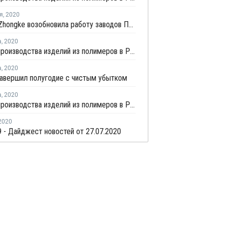
я
,
2020
Sinopec Zhongke возобновила работу заводов ПЭ и ПП в провинции Гуандун после взрыва
а
,
2020
Индекс производства изделий из полимеров в России вырос в январе - июле на 1,6%
а
,
2020
авершил полугодие с чистым убытком
а
,
2020
Индекс производства изделий из полимеров в России вырос на 1,3% в первом полугодии
2020
 - Дайджест новостей от 27.07.2020