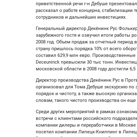
приветственной речи г-н Дебуше презентовал
рассказал о работе концерна, стабилизации 
сотрудников и дальнейших инвестициях.
Генеральный директор Декёнинк Рус Фолькер
зарубежного гостя и озвучил итоги работы р
2008 год. Объем продаж за отчетный период в
страну пришлось порядка 10% от всего оборо
составил 629,9 млн евро. Производственные
Deceuninck превысили 30 тыс тонн. Инвести
московской области в 2008 году достигли 6,5
Директор производства Декёнинк Рус в Протв
организовал для Тома Дебуше экскурсию по з
порядок и чистоту, а также высокую организ
словам, такого чистого производства он еще 
Среди других мероприятий в рамках ознаком
встречи с клиентами российского подразделе
компании дилеры и переработчики в Москве 
посетил компании Липецк-Книппинг в Липецк