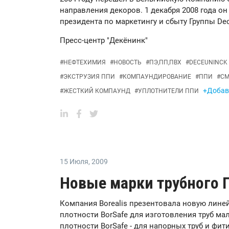
направления декоров. 1 декабря 2008 года о
президента по маркетингу и сбыту Группы Dec
Пресс-центр "Декёнинк"
#
НЕФТЕХИМИЯ
#
НОВОСТЬ
#
ПЭ,ПП,ПВХ
#
DECEUNINCK
#
ЭКСТРУЗИЯ ППИ
#
КОМПАУНДИРОВАНИЕ
#
ППИ
#
СМ
+Добави
#
ЖЕСТКИЙ КОМПАУНД
#
УПЛОТНИТЕЛИ ППИ
15 Июля
,
2009
Новые марки трубного П
Компания Borealis презентовала новую лине
плотности BorSafe для изготовления труб ма
плотности BorSafe - для напорных труб и фи