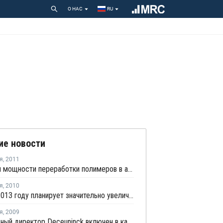
О НАС
RU
ие новости
я
,
2011
В России мощности переработки полимеров в августе достигли максимума за последние два года
я
,
2010
СНОС к 2013 году планирует значительно увеличить выпуск ПВД
я
,
2009
Генеральный директор Deceuninck включен в кадровый резерв Президента России