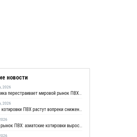
ие новости
а
,
2026
Геополитика перестраивает мировой рынок ПВХ — Китай лидирует в экспорте
а
,
2026
Мировые котировки ПВХ растут вопреки снижению цен в Китае
2026
Мировой рынок ПВХ: азиатские котировки выросли на фоне смешанных тенденций в Китае
2026