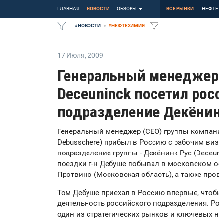
ГЛАВНАЯ
НОВОСТИ
ОБЗОРЫ
ВСЕ РЫНКИ
НЕФТЕ
#
НОВОСТИ
#
НЕФТЕХИМИЯ
17 Июля
,
2009
Генеральный менеджер
Deceuninck посетил рос
подразделение Декёнин
Генеральный менеджер (CEO) группы компани
Debusschere) прибыл в Россию c рабочим ви
подразделение группы - Декёнинк Рус (Deceun
поездки г-н Дебуше побывал в московском о
Протвино (Московская область), а также про
Том Дебуше приехал в Россию впервые, чтоб
деятельность российского подразделения. Р
один из стратегических рынков и ключевых н