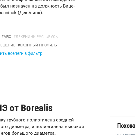
н был назначен на должность Вице-
euninck (Декёнинк).
#
MRC
#
ДЕКЕНИНК РУС
#
РУСЬ
ЕШЕНИЕ
#
ОКОННЫЙ ПРОФИЛЬ
ть все теги в фильтр
Э от Borealis
йку трубного полиэтилена средней
Похож
лого диаметра, и полиэтилена высокой
тингов большого диаметра.