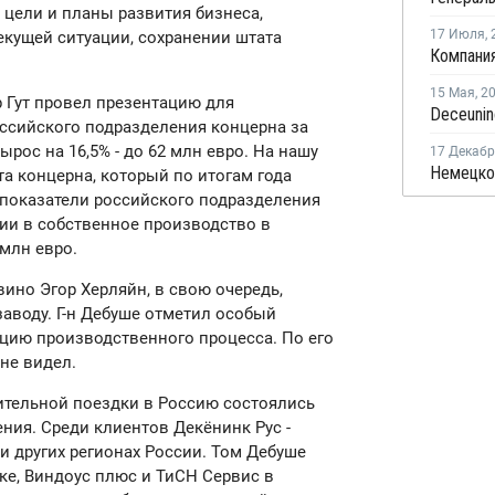
 цели и планы развития бизнеса,
17 Июля
,
текущей ситуации, сохранении штата
15 Мая
,
2
 Гут провел презентацию для
оссийского подразделения концерна за
ырос на 16,5% - до 62 млн евро. На нашу
17 Декаб
та концерна, который по итогам года
 показатели российского подразделения
ции в собственное производство в
 млн евро.
ино Эгор Херляйн, в свою очередь,
аводу. Г-н Дебуше отметил особый
ацию производственного процесса. По его
не видел.
ительной поездки в Россию состоялись
ния. Среди клиентов Декёнинк Рус -
и других регионах России. Том Дебуше
е, Виндоус плюс и ТиСН Сервис в