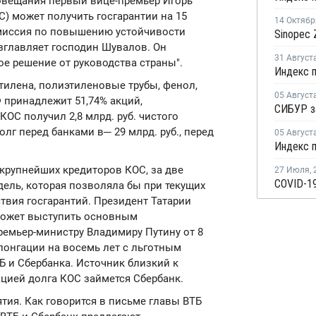
овещания первый вице-премьер Игорь
С) может получить госгарантии на 15
14 Октябр
миссия по повышению устойчивости
зглавляет господин Шувалов. Он
31 Август
е решение от руководства страны".
тилена, полиэтиленовые трубы, фенол,
05 Август
 принадлежит 51,74% акций,
СИБУР з
 КОС получил 2,8 млрд. руб. чистого
Долг перед банками в─ 29 млрд. руб., перед
05 Август
 крупнейших кредиторов КОС, за две
27 Июля
,
COVID-19
ель, которая позволяла бы при текущих
ствия госгарантий. Президент Татарии
может выступить основным
емьер-министру Владимиру Путину от 8
лонгации на восемь лет с льготным
Б и Сбербанка. Источник близкий к
ацией долга КОС займется Сбербанк.
ятия. Как говорится в письме главы ВТБ