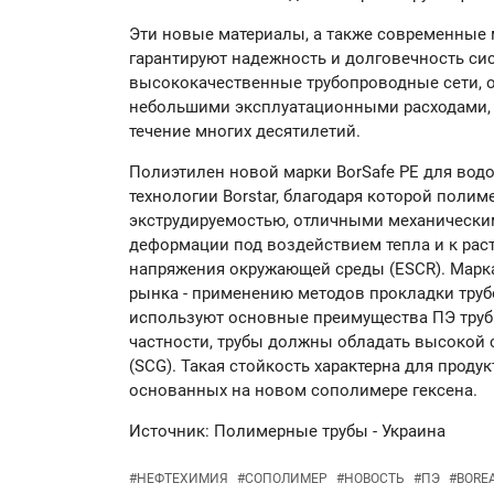
Эти новые материалы, а также современные
гарантируют надежность и долговечность си
высококачественные трубопроводные сети, 
небольшими эксплуатационными расходами,
течение многих десятилетий.
Полиэтилен новой марки BorSafe РЕ для водо
технологии Borstar, благодаря которой пол
экструдируемостью, отличными механически
деформации под воздействием тепла и к ра
напряжения окружающей среды (ESCR). Марка
рынка - применению методов прокладки труб
используют основные преимущества ПЭ труб 
частности, трубы должны обладать высокой 
(SCG). Такая стойкость характерна для продукт
основанных на новом сополимере гексена.
Источник: Полимерные трубы - Украина
#
НЕФТЕХИМИЯ
#
СОПОЛИМЕР
#
НОВОСТЬ
#
ПЭ
#
BOREA