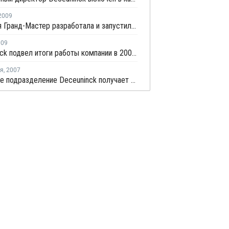
2009
Компания Гранд-Мастер разработала и запустила в производство новый тип cast- полипропиленовых пленок в качестве альтернативы ПВХ пленкам.
009
Deceuninck подвел итоги работы компании в 2008 году в эфире РБК ТВ
ря
,
2007
Немецкое подразделение Deceuninck получает награду за инновации