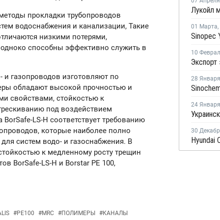
07 Апреля
 методы прокладки трубопроводов
стем водоснабжения и канализации, Такие
01 Марта
,
отличаются низкими потерями,
 одноко способны эффективно служить в
10 Февра
- и газопроводов изготовляют по
28 Январ
имеры обладают высокой прочностью и
ми свойствами, стойкостью к
24 Январ
стрескиванию под воздействием
 BorSafe-LS-H соответствует требованию
опроводов, которые наиболее полно
30 Декаб
для систем водо- и газоснабжения. В
стойкостью к медленному росту трещин
ов BorSafe-LS-H и Borstar РЕ 100,
LIS
#
PE100
#
MRC
#
ПОЛИМЕРЫ
#
КАНАЛЫ