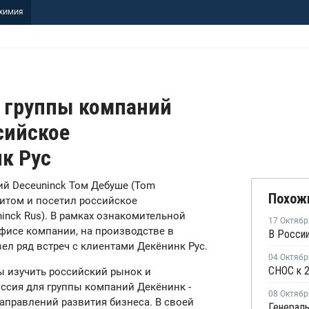
ХИМИЯ
 группы компаний
сийское
к Рус
й Deceuninck Том Дебуше (Tom
Похож
зитом и посетил российское
inck Rus). В рамках ознакомительной
17 Октябр
фисе компании, на производстве в
вел ряд встреч с клиентами Декёнинк Рус.
04 Октябр
ы изучить российский рынок и
оссия для группы компаний Декёнинк -
08 Октябр
аправлений развития бизнеса. В своей