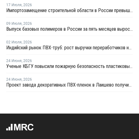
17 Июля
,
2026
Импортозамещение строительной области в России превышает 98%
09 Июля
,
2026
Выпуск базовых полимеров в России за пять месяцев вырос на 3,8%
02 Июля
,
2026
Индийский рынок ПВХ-труб: рост выручки переработчиков на фоне высоких цен на смолу
24 Июня
,
2026
Ученые КБГУ повысили пожарную безопасность пластиковых стройматериалов
24 Июня
,
2026
Проект завода декоративных ПВХ-пленок в Лаишево получил заключение госэкспертизы