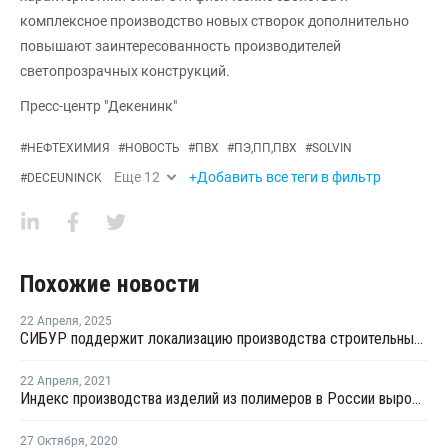
комплексное производство новых створок дополнительно
повышают заинтересованность производителей
светопрозрачных конструкций.
Пресс-центр "Декенинк"
#
НЕФТЕХИМИЯ
#
НОВОСТЬ
#
ПВХ
#
ПЭ,ПП,ПВХ
#
SOLVIN
Еще
12
+Добавить все теги в фильтр
#
DECEUNINCK
Похожие новости
22 Апреля
,
2025
СИБУР поддержит локализацию производства строительных материалов из ПВХ
22 Апреля
,
2021
Индекс производства изделий из полимеров в России вырос в первом квартале на 10,3%
27 Октября
,
2020