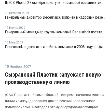
INEOS Phenol 27 октября приступит к плановой профилактике на заводе фенола и ацетона в Германии
08 Октября
,
2009
Генеральный директор Deceuninck включен в кадровый резерв Президента России
17 Июля
,
2009
Генеральный менеджер группы компаний Deceuninck посетил российское подразделение Декёнинк Рус
15 Мая
,
2009
Deceuninck подвел итоги работы компании в 2008 году в эфире РБК ТВ
15 Ноября
,
2007
Сызранский Пластик запускает новую
производственную линию
(ОАО Пластик) -- В самое ближайшее время начнется монтаж
линии компаундирования для получения наполненного
полипропилена. Благодаря этому оборудованию холдинг