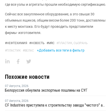
где все узлы и агрегаты прошли необходимую сертификацию.
Сейчас все закупленное оборудование, а это свыше 30
объемных ящиков, общим весом более 200 тонн, доставлены
к месту монтажа. Его будут проводить представители
фирмы- изготовителя.
#
НЕФТЕХИМИЯ
#
НОВОСТЬ
#
MRC
#
ПЛАСТИК, СЫЗРАНЬ
+Добавить все теги в фильтр
#
ПЛАСТИК
#
ВЕЛАС
Похожие новости
07 Августа
,
2026
Белоруссия обнулила экспортные пошлины на СУГ
07 Августа
,
2026
CF Industries приступила к строительству завода "чистого" аммиака за USD4 миллиарда