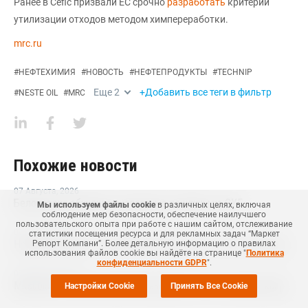
Ранее в Сefic призвали ЕС срочно
разработать
критерии
утилизации отходов методом химпереработки.
mrc.ru
#
НЕФТЕХИМИЯ
#
НОВОСТЬ
#
НЕФТЕПРОДУКТЫ
#
TECHNIP
Еще
2
+Добавить все теги в фильтр
#
NESTE OIL
#
MRC
Похожие новости
07 Августа
,
2026
Белоруссия обнулила экспортные пошлины на СУГ
Мы используем файлы cookie
в различных целях, включая
соблюдение мер безопасности, обеспечение наилучшего
пользовательского опыта при работе с нашим сайтом, отслеживание
07 Августа
,
2026
статистики посещения ресурса и для рекламных задач “Маркет
Новый регламент по химпродукции вступит в силу в сентябре 2027 года
Репорт Компани”. Более детальную информацию о правилах
использования файлов cookie вы найдёте на странице "
Политика
конфиденциальности GDPR
".
07 Августа
,
2026
Mitsubishi Chemical увеличила выручку на 14% в первом квартале японского финансового года
Настройки Cookie
Принять Все Cookie