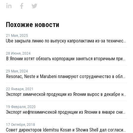
Похожие новости
21 Мая
,
2025
Ube закрыла линию по выпуску капролактама из-за технической проблемы в Таиланде
28 Июня
,
2024
В Японии хотят обязать корпорации заняться вторичным применением пластиков
29 Мая
,
2024
Resonac, Neste и Marubeni планируют сотрудничество в области возобновляемых олефинов в Японии
22 Января
,
2021
Экспорт химической продукции из Японии вырос в декабре на 10%
19 Февраля
,
2020
Экспорт нефтехимичсекой продукции из Японии в январе снизился на 4,5%
17 Октября
,
2018
Совет директоров Idemitsu Kosan и Showa Shell дал согласие на слияние