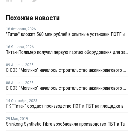
Похожие новости
18 Февраля
,
2026
"Титан" вложит 560 млн рублей в опытные установки ПЭТГ и компаундов ПБТ
16 Января
,
2026
Титан-Полимер получил первую партию оборудования для завода ПЭТ и ПБТ
09 Апреля
,
2025
В ОЭЗ "Моглино" началось строительство инжинирингового центра ГК "Титан"
08 Апреля
,
2025
В ОЭЗ "Моглино" началось строительство инжинирингового центра ГК "Титан"
14 Сентября
,
2023
ГК "Титан" создаст производство ПЭТ и ПБТ на площадке в Пскове
29 Мая
,
2019
Shinkong Synthetic Fibre возобновила производство ПБТ в Тайване после профилактики