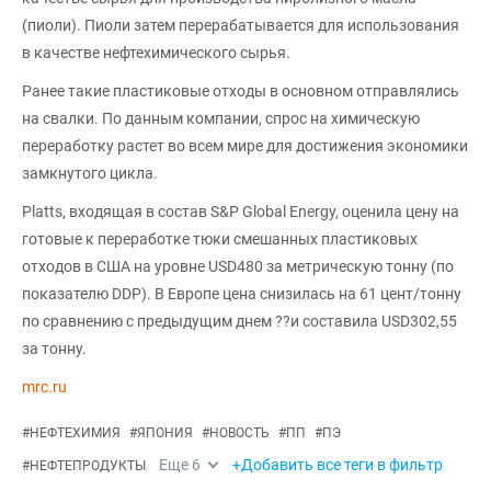
(пиоли). Пиоли затем перерабатывается для использования
в качестве нефтехимического сырья.
Ранее такие пластиковые отходы в основном отправлялись
на свалки. По данным компании, спрос на химическую
переработку растет во всем мире для достижения экономики
замкнутого цикла.
Platts, входящая в состав S&P Global Energy, оценила цену на
готовые к переработке тюки смешанных пластиковых
отходов в США на уровне USD480 за метрическую тонну (по
показателю DDP). В Европе цена снизилась на 61 цент/тонну
по сравнению с предыдущим днем ??и составила USD302,55
за тонну.
mrc.ru
#
НЕФТЕХИМИЯ
#
ЯПОНИЯ
#
НОВОСТЬ
#
ПП
#
ПЭ
Еще
6
+Добавить все теги в фильтр
#
НЕФТЕПРОДУКТЫ