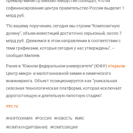
премьер-министр Михаил Мишустин сообщал, что на
софинансирование центра правительство России выделит 1
млрд руб.
"По вашему поручению, сегодня мы строим "Композитную
долину", объем инвестиций достаточно серьезный, около 7
млрд руб. Движемся в этом направлении в соответствии с
теми графиками, которые сегодня у нас утверждены", –
сообщил Миляев.
Ранее в "Южном федеральном университете" (ЮФУ)
открыли
Центр микро- и малотоннажной химии и химического
инжиниринга. Объект позиционируется как "уникальная
сквозная технологическая платформа, которая исключает
дорогостоящую и длительную пилотную стадию".
mrc.ru
#
НЕФТЕХИМИЯ
#
РОССИЯ
#
НОВОСТЬ
#
MRC
#
КОМПАУНДИРОВАНИЕ
#
КОМПОЗИЦИИ