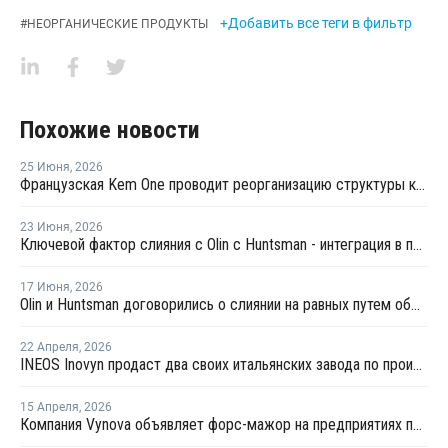
+Добавить все теги в фильтр
#
НЕОРГАНИЧЕСКИЕ ПРОДУКТЫ
Похожие новости
25 Июня
,
2026
Французская Kem One проводит реорганизацию структуры капитала и состава собственников
23 Июня
,
2026
Ключевой фактор слияния с Olin с Huntsman - интеграция в производство хлора и щелочи
17 Июня
,
2026
Olin и Huntsman договорились о слиянии на равных путем обмена акциями
22 Апреля
,
2026
INEOS Inovyn продаст два своих итальянских завода по производству хлорщелочи
15 Апреля
,
2026
Компания Vynova объявляет форс-мажор на предприятиях по производству ПВХ во Франции и Германии