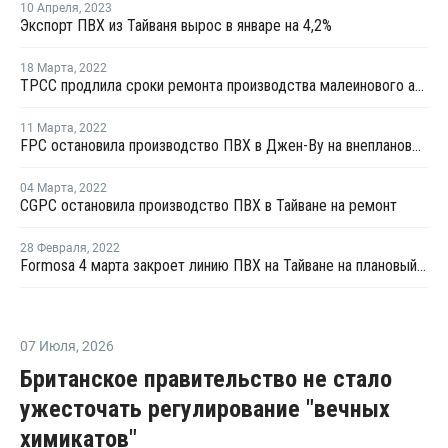
10 Апреля
,
2023
Экспорт ПВХ из Тайваня вырос в январе на 4,2%
18 Марта
,
2022
TPCC продлила сроки ремонта производства малеинового ангидрида в Тайване
11 Марта
,
2022
FPC остановила производство ПВХ в Джен-Ву на внеплановый ремонт
04 Марта
,
2022
CGPC остановила производство ПВХ в Тайване на ремонт
28 Февраля
,
2022
Formosa 4 марта закроет линию ПВХ на Тайване на плановый ремонт
07 Июля
,
2026
Британское правительство не стало
ужесточать регулирование "вечных
химикатов"