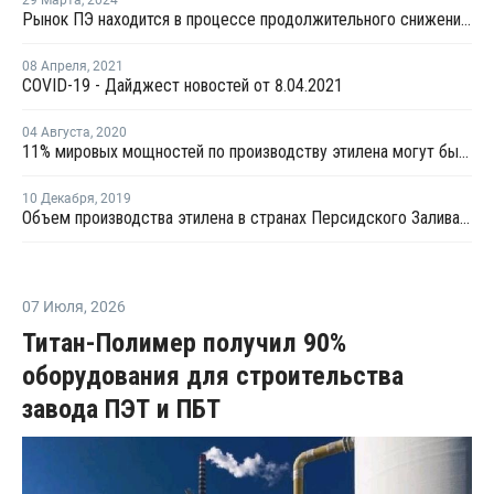
29 Марта
,
2024
Рынок ПЭ находится в процессе продолжительного снижения показателей загрузки и рентабельности
08 Апреля
,
2021
COVID-19 - Дайджест новостей от 8.04.2021
04 Августа
,
2020
11% мировых мощностей по производству этилена могут быть закрыты - Dow
10 Декабря
,
2019
Объем производства этилена в странах Персидского Залива вырастет на 53% к 2030 году
07 Июля
,
2026
Титан-Полимер получил 90%
оборудования для строительства
завода ПЭТ и ПБТ