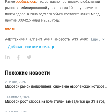
Ранее
сообщалось
, что, согласно прогнозам, глобальный
рынок комбинированной упаковки за 10 лет увеличится
почти вдвое. К 2035 году его объем составит USD82 млрд,
против USD42,5 млрд в 2025 году.
mrc.ru
Еще
3
#
НЕФТЕХИМИЯ
#
ЛПЭНП
#
МИР
#
НОВОСТЬ
#
ПЭ
#
MRC
+Добавить все теги в фильтр
Похожие новости
29 Июля
,
2026
Мировой рынок полиэтилена: снижение европейских котировок и перестройка ценового диапазона в Китае
14 Октября
,
2024
Мировой рост спроса на полиэтилен замедлится до 3% в год