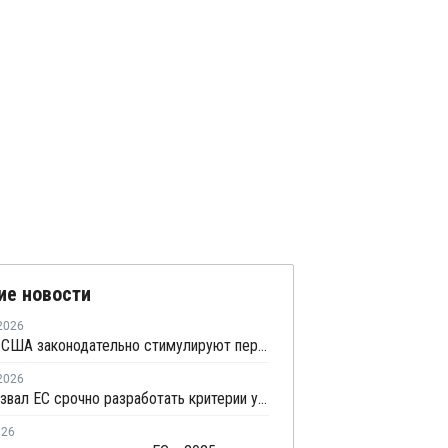
ие новости
2026
Европа и США законодательно стимулируют переработку гибкой пластиковой упаковки
2026
Сefic призвал ЕС срочно разработать критерии утилизации отходов методом химпереработки
026