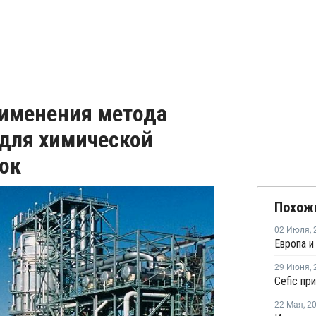
рименения метода
 для химической
ок
Похож
02 Июля
,
29 Июня
,
22 Мая
,
2