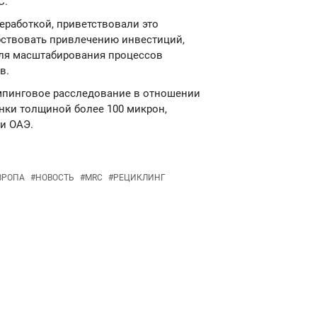
С.
работкой, приветствовали это
обствовать привлечению инвестиций,
ля масштабирования процессов
в.
емпинговое расследование в отношении
нки толщиной более 100 микрон,
 и ОАЭ.
ВРОПА
#
НОВОСТЬ
#
MRC
#
РЕЦИКЛИНГ