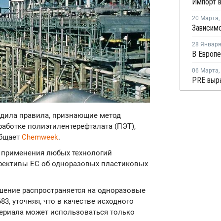
20 Марта
,
28 Январ
06 Марта
,
рдила правила, признающие метод
аботке полиэтилентерефталата (ПЭТ),
общает
Chemweek
.
ы применения любых технологий
рективы ЕС об одноразовых пластиковых
шение распространяется на одноразовые
83, уточняя, что в качестве исходного
териала может использоваться только