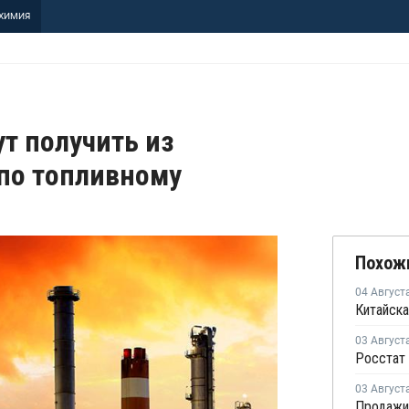
ХИМИЯ
т получить из
 по топливному
Похож
04 Август
Китайска
03 Август
03 Август