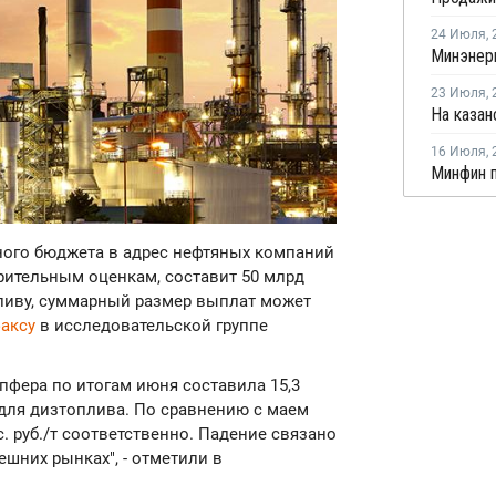
24 Июля
,
23 Июля
,
16 Июля
,
ьного бюджета в адрес нефтяных компаний
рительным оценкам, составит 50 млрд
опливу, суммарный размер выплат может
факсу
в исследовательской группе
фера по итогам июня составила 15,3
/т для дизтоплива. По сравнению с маем
ыс. руб./т соответственно. Падение связано
ешних рынках", - отметили в