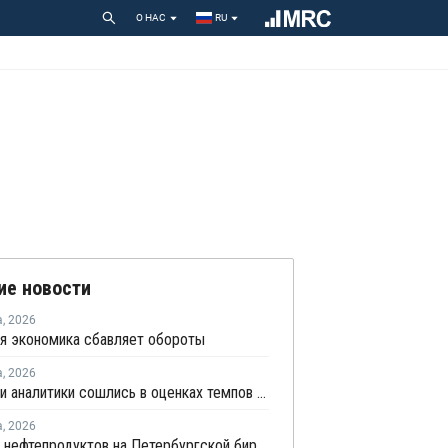
О НАС
RU
ие новости
а
,
2026
я экономика сбавляет обороты
а
,
2026
Росстат и аналитики сошлись в оценках темпов замедления экономики
а
,
2026
Продажи нефтепродуктов на Петербургской бирже за 7 месяцев снизились на 11,2%, в июле – на 35,6%