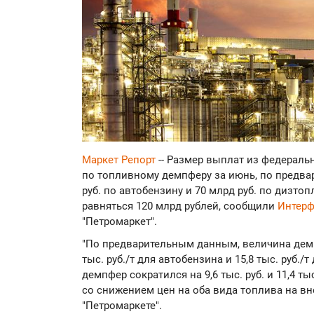
Маркет Репорт
-- Размер выплат из федерал
по топливному демпферу за июнь, по предва
руб. по автобензину и 70 млрд руб. по дизт
равняться 120 млрд рублей, сообщили
Интер
"Петромаркет".
"По предварительным данным, величина демп
тыс. руб./т для автобензина и 15,8 тыс. руб.
демпфер сократился на 9,6 тыс. руб. и 11,4 т
со снижением цен на оба вида топлива на вн
"Петромаркете".