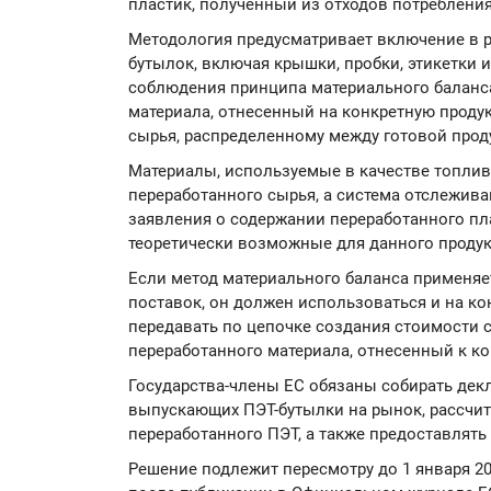
пластик, полученный из отходов потребления
Методология предусматривает включение в 
бутылок, включая крышки, пробки, этикетки и
соблюдения принципа материального баланса
материала, отнесенный на конкретную проду
сырья, распределенному между готовой прод
Материалы, используемые в качестве топлив
переработанного сырья, а система отслежив
заявления о содержании переработанного п
теоретически возможные для данного продук
Если метод материального баланса применяет
поставок, он должен использоваться и на к
передавать по цепочке создания стоимости
переработанного материала, отнесенный к ко
Государства-члены ЕС обязаны собирать дек
выпускающих ПЭТ-бутылки на рынок, рассчи
переработанного ПЭТ, а также предоставлять
Решение подлежит пересмотру до 1 января 203