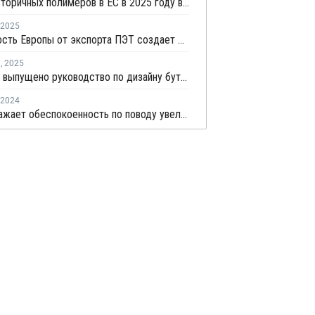
Импорт вторичных полимеров в ЕС в 2025 году вырос на 3%
2025
Зависимость Европы от экспорта ПЭТ создает риски на фоне избыточного предложения Китая
я
,
2025
В Европе выпущено руководство по дизайну бутылок и упаковки из ПЭТ
2024
PRE выражает обеспокоенность по поводу увеличения импорта переработанного пластика в ЕС