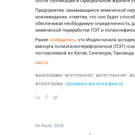
после публикации в Официальном журнале Е
Предприятия, занимающиеся химической пере
нововведение, отметив, что оно будет спос
обеспечивая необходимую определенность д
химической переработки ПЭТ и полиолефино
Ранее
сообщалось
, что Индия начала антид
импорта полиэтилентерефталатной (ПЭТ) пле
поставляемой из Китая, Сингапура, Таиланда
mrc.ru
#
НЕФТЕХИМИЯ
#
ПЭТ-ГРАНУЛЯТ
#
АПЭТ-ГРАНУЛЯТ
#
Е
+Добавить все теги в фильтр
#
ПЭТ-БУТЫЛКИ
06 Июля
,
2026