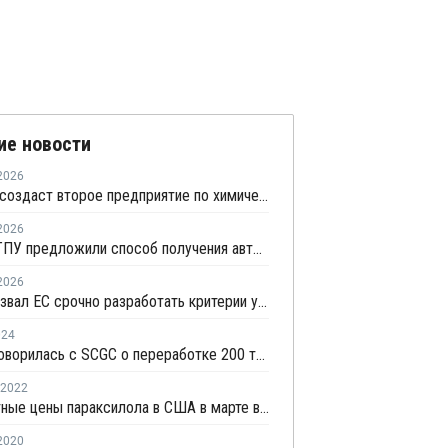
ие новости
2026
Idemitsu создаст второе предприятие по химической переработке отходов в Японии
2026
Ученые ТПУ предложили способ получения автомобильного бензина из пластиковых отходов
2026
Сefic призвал ЕС срочно разработать критерии утилизации отходов методом химпереработки
024
Dow договорилась с SCGC о переработке 200 тыс. тонн пластиковых отходов
2022
Контрактные цены параксилола в США в марте выросли на USD254 за тонну
2020