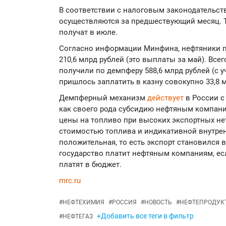
В соответствии с налоговым законодательст
осуществляются за предшествующий месяц. 
получат в июле.
Согласно информации Минфина, нефтяники п
210,6 млрд рублей (это выплаты за май). Все
получили по демпферу 588,6 млрд рублей (с у
пришлось заплатить в казну совокупно 33,8 м
Демпферный механизм
действует
в России с
как своего рода субсидию нефтяным компани
цены на топливо при высоких экспортных не
стоимостью топлива и индикативной внутрен
положительная, то есть экспорт становился 
государство платит нефтяным компаниям, ес
платят в бюджет.
mrc.ru
#
НЕФТЕХИМИЯ
#
РОССИЯ
#
НОВОСТЬ
#
НЕФТЕПРОДУК
+Добавить все теги в фильтр
#
НЕФТЕГАЗ