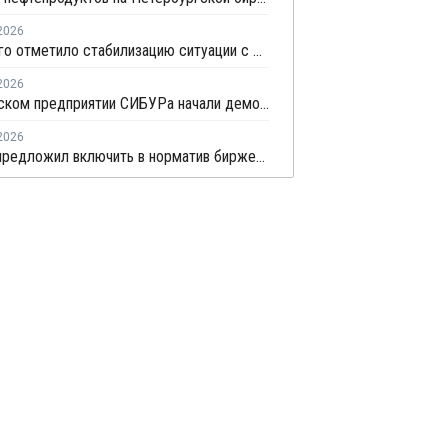
2026
Минэнерго отметило стабилизацию ситуации с обеспечением топливом в ряде регионов
2026
На казанском предприятии СИБУРа начали демонтаж устаревшего производства этилена
2026
Минфин предложил включить в норматив биржевых продаж топлива реализацию по договорам, устанавливаемым правительством