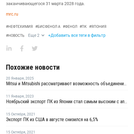
заканчивающегося 31 марта 2028 года.
mrc.ru
#
НЕФТЕХИМИЯ
#
БИСФЕНОЛ А
#
ФЕНОЛ
#
ПК
#
ЯПОНИЯ
Еще
2
+Добавить все теги в фильтр
#
НОВОСТЬ
Похожие новости
20 Января
,
2025
Mitsui и Mitsubishi рассматривают возможность объединения поставок фенолосодержащей продукции
11 Января
,
2023
Ноябрьский экспорт ПК из Японии стал самым высоким с апреля
15 Октября
,
2021
Экспорт ПК из США в августе снизился на 6,5%
15 Октября
,
2021