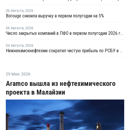
06 Августа
,
2026
Borouge снизила выручку в первом полугодии на 5%
06 Августа
,
2026
Число закрытых компаний в ПФО в первом полугодии 2026 года вдвое превысило число новых
04 Августа
,
2026
Нижнекамскнефтехим сократил чистую прибыль по РСБУ в 15 раз в первом полугодии
29 Мая
,
2026
Aramco вышла из нефтехимического
проекта в Малайзии