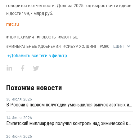
говорится в отчетности. Долг за 2025 год вырос почти вдвое
и достиг 99,7 млрд руб.
mrc.ru
#
НЕФТЕХИМИЯ
#
НОВОСТЬ
#
АЗОТНЫЕ
Еще
1
#
МИНЕРАЛЬНЫЕ УДОБРЕНИЯ
#
СИБУР ХОЛДИНГ
#
MRC
+Добавить все теги в фильтр
Похожие новости
30 Июля
,
2026
В России в первом полугодии уменьшился выпуск азотных и фосфорных удобрений
14 Июля
,
2026
Египетский миллиардер получил контроль над химической компанией OCI Global
26 Июня
,
2026