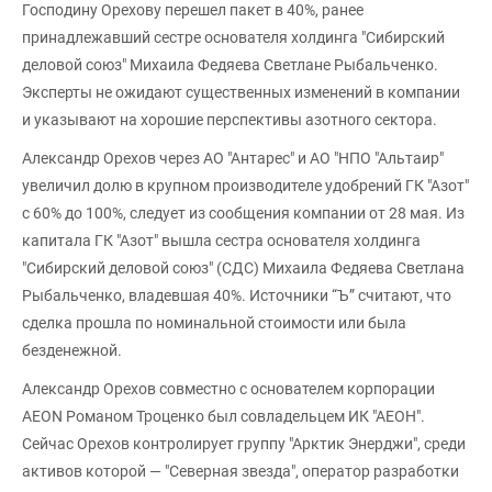
Господину Орехову перешел пакет в 40%, ранее
принадлежавший сестре основателя холдинга "Сибирский
деловой союз" Михаила Федяева Светлане Рыбальченко.
Эксперты не ожидают существенных изменений в компании
и указывают на хорошие перспективы азотного сектора.
Александр Орехов через АО "Антарес" и АО "НПО "Альтаир"
увеличил долю в крупном производителе удобрений ГК "Азот"
с 60% до 100%, следует из сообщения компании от 28 мая. Из
капитала ГК "Азот" вышла сестра основателя холдинга
"Сибирский деловой союз" (СДС) Михаила Федяева Светлана
Рыбальченко, владевшая 40%. Источники “Ъ” считают, что
сделка прошла по номинальной стоимости или была
безденежной.
Александр Орехов совместно с основателем корпорации
AEON Романом Троценко был совладельцем ИК "АЕОН".
Сейчас Орехов контролирует группу "Арктик Энерджи", среди
активов которой — "Северная звезда", оператор разработки