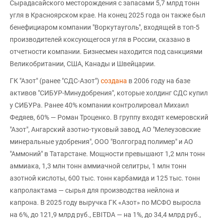
Сырадасайского месторождения с запасами 5,7 млрд тонн
угля в Красноярском крае. На конец 2025 года он также был
бенефициаром компании "Воркутауголь", входящей в топ-5
производителей коксующегося угля в России, сказано в
отчетности компании. Бизнесмен находится под санкциями
Великобритании, США, Канады и Швейцарии.
ГК "Азот" (ранее "СДС-Азот")
создана
в 2006 году на базе
активов "СИБУР-Минудобрения", которые холдинг СДС купил
у СИБУРа. Ранее 40% компании контролировал Михаил
Федяев, 60% — Роман Троценко. В группу входят кемеровский
"Азот", Ангарский азотно-туковый завод, АО "Мелеузовские
минеральные удобрения", ООО "Волгоград полимер" и АО
"Аммоний" в Татарстане. Мощности превышают 1,2 млн тонн
аммиака, 1,3 млн тонн аммиачной селитры, 1 млн тонн
азотной кислоты, 600 тыс. тонн карбамида и 125 тыс. тонн
капролактама — сырья для производства нейлона и
капрона. В 2025 году выручка ГК «Азот» по МСФО выросла
на 6%, до 121,9 млрд руб., EBITDA — на 1%, до 34,4 млрд руб.,