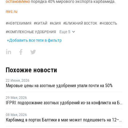
остановлено
порядка 40% мирового экспорта карбамида.
mrc.ru
#
НЕФТЕХИМИЯ
#
КИТАЙ
#
АЗИЯ
#
БЛИЖНИЙ ВОСТОК
#
НОВОСТЬ
Еще
5
#
КОМПЛЕКСНЫЕ УДОБРЕНИЯ
+Добавить все теги в фильтр
Похожие новости
22 Июня
,
2026
Мировые цены на азотные удобрения упали почти на 50%
29 Мая
,
2026
IFPRI: подорожание азотных удобрений из-за конфликта на Ближнем Востоке привело к сокращению посевов
08 Мая
,
2026
Карбамид в портах Балтики в мае может подешеветь на 12–18%