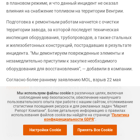
в плановом режиме, и что данный инцидент не оказал
влияния на снабжение топливом на территории Венгрии.
Подготовка к ремонтным работам начнется с очистки
территории завода, за которой последует техническая
инспекция оборудования, трубопроводов, а также стальных
и железобетонных конструкций, пострадавших в результате
инцидента. "Мы демонтируем поврежденные элементы и
незамедлительно приступим к закупке необходимого
оборудования для восстановления", — добавили в компании.
Согласно более раннему заявлению MOL, взрыв 22 мая
произошел
в процессе перезапуска установки крекинга
Мы используем файлы cookie
в различных целях, включая
после планового технического обслуживания; в результате
соблюдение мер безопасности, обеспечение наилучшего
пользовательского опыта при работе с нашим сайтом, отслеживание
инцидента погиб один сотрудник, еще девять получили
статистики посещения ресурса и для рекламных задач “Маркет
Репорт Компани”. Более детальную информацию о правилах
ранения. Основываясь на предварительном анализе, в MOL
использования файлов cookie вы найдёте на странице "
Политика
сообщили, что взрыв произошел из-за воспламенения
конфиденциальности GDPR
".
углеводородов, находившихся внутри одного из
Настройки Cookie
Принять Все Cookie
трубопроводов установки "Олефин-1", в момент запуска