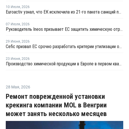
10 Июля
,
2026
Euroactiv узнал, что ЕК исключила из 21-го пакета санкций против России
07 Июля
,
2026
Руководитель Ineos призывает ЕС защитить химическую отрасль от китайского демпинга
29 Июня
,
2026
Сefic призвал ЕС срочно разработать критерии утилизации отходов методом химпереработки
23 Июня
,
2026
Производство химической продукции в Европе в первом квартале сократилось на 3,2% — Cefic
28 Мая
,
2026
Ремонт поврежденной установки
крекинга компании MOL в Венгрии
может занять несколько месяцев