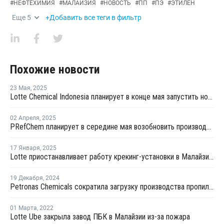
#
НЕФТЕХИМИЯ
#
МАЛАЙЗИЯ
#
НОВОСТЬ
#
ПП
#
ПЭ
#
ЭТИЛЕН
Еще
5
+Добавить все теги в фильтр
Похожие новости
23 Мая
,
2025
Lotte Chemical Indonesia планирует в конце мая запустить новый завод по производству бутадиена
02 Апреля
,
2025
PRefChem планирует в середине мая возобновить производство на крекинг-установке в Малайзии
17 Января
,
2025
Lotte приостанавливает работу крекинг-установки в Малайзии на фоне убытков
19 Декабря
,
2024
Petronas Chemicals сократила загрузку производства пропилена в Малайзии
01 Марта
,
2022
Lotte Ube закрыла завод ПБК в Малайзии из-за пожара