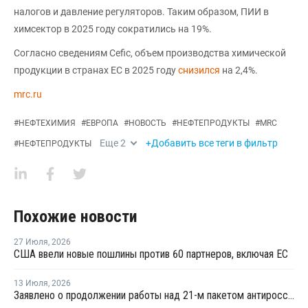
налогов и давление регуляторов. Таким образом, ПИИ в
химсектор в 2025 году сократились на 19%.
Согласно сведениям Cefic, объем производства химической
продукции в странах ЕС в 2025 году
снизился
на 2,4%.
mrc.ru
#
НЕФТЕХИМИЯ
#
ЕВРОПА
#
НОВОСТЬ
#
НЕФТЕПРОДУКТЫ
#
MRC
Еще
2
+Добавить все теги в фильтр
#
НЕФТЕПРОДУКТЫ
Похожие новости
27 Июля
,
2026
США ввели новые пошлины против 60 партнеров, включая ЕС
13 Июля
,
2026
Заявлено о продолжении работы над 21-м пакетом антироссийских санкций