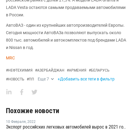
LADA Vesta остаются самыми продаваемыми автомобилями
в России.
АвтоВАЗ - один из крупнейших автопроизводителей Европы.
Сегодня мощности АвтоВАЗа позволяют выпускать около
800 тыс. автомобилей и автокомплектов под брендами LADA
и Nissan в год.
MRC
#
НЕФТЕХИМИЯ
#
АЗЕРБАЙДЖАН
#
АРМЕНИЯ
#
БЕЛАРУСЬ
Еще
7
+Добавить все теги в фильтр
#
НОВОСТЬ
#
ПП
Похожие новости
10 Февраля
,
2022
Экспорт российских легковых автомобилей вырос в 2021 году более чем на треть