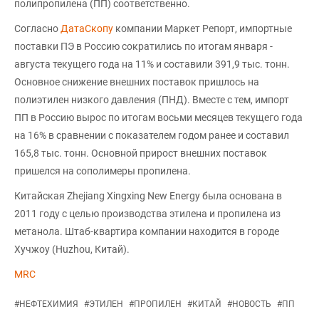
полипропилена (ПП) соответственно.
Согласно
ДатаСкопу
компании Маркет Репорт, импортные
поставки ПЭ в Россию сократились по итогам января -
августа текущего года на 11% и составили 391,9 тыс. тонн.
Основное снижение внешних поставок пришлось на
полиэтилен низкого давления (ПНД). Вместе с тем, импорт
ПП в Россию вырос по итогам восьми месяцев текущего года
на 16% в сравнении с показателем годом ранее и составил
165,8 тыс. тонн. Основной прирост внешних поставок
пришелся на сополимеры пропилена.
Китайская Zhejiang Xingxing New Energy была основана в
2011 году с целью производства этилена и пропилена из
метанола. Штаб-квартира компании находится в городе
Хучжоу (Huzhou, Китай).
MRC
#
НЕФТЕХИМИЯ
#
ЭТИЛЕН
#
ПРОПИЛЕН
#
КИТАЙ
#
НОВОСТЬ
#
ПП