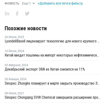
Еще
1
+Добавить все теги в фильтр
#
НОВОСТЬ
Похожие новости
26 Июня
,
2025
LyondellBasell лицензирует технологию для нового крупного китайского полиолефинового комплекса
10 Июня
,
2024
Китай введет пошлины на импорт некоторых нефтехимических продуктов из Тайваня
05 Февраля
,
2024
Декабрьский экспорт ЭВА из Китая снизился на 11%
30 Января
,
2024
Sinopec Zhongke планирует в марте закрыть производство ЭВА в Китае на ремонт
08 Июня
,
2021
Sinopec Chongqing SVW Chemical завершила расширение производства сополимеров этилена винилацетата в Китае