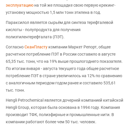
эксплуатацию
на той же площадке свою первую крекинг-
установку мощностью 1,5 млн тонн этилена в год.
Параксилол является сырьём для синтеза терефталевой
кислоты - полупродукта для получения
полиэтилентерефталата (ПЭТ).
Согласно
СканПласту
компании Маркет Репорт, общее
расчетное потребление ПЭТ в России составило в августе
65,35 тыс. тонн, что на 19% выше прошлогоднего показателя.
По итогам января - августа текущего года общее расчетное
потребление ПЭТ в стране увеличилось на 12% по сравнению
с аналогичным периодом годом ранее и составило 535,61
тыс. тонн.
Hengli Petrochemical является дочерней компанией китайской
Hengli Group, которая была основана в 1994 году. Компания
производит ТФК, полиэфирные и промышленные нити. В
компании работают более чем 50 тыс. человек.