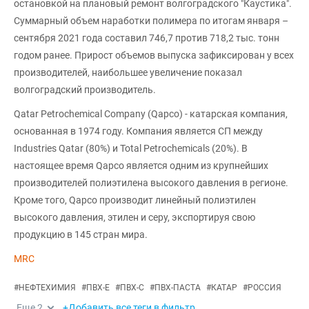
остановкой на плановый ремонт волгоградского "Каустика".
Суммарный объем наработки полимера по итогам января –
сентября 2021 года составил 746,7 против 718,2 тыс. тонн
годом ранее. Прирост объемов выпуска зафиксирован у всех
производителей, наибольшее увеличение показал
волгоградский производитель.
Qatar Petrochemical Company (Qapco) - катарская компания,
основанная в 1974 году. Компания является СП между
Industries Qatar (80%) и Total Petrochemicals (20%). В
настоящее время Qapco является одним из крупнейших
производителей полиэтилена высокого давления в регионе.
Кроме того, Qapco производит линейный полиэтилен
высокого давления, этилен и серу, экспортируя свою
продукцию в 145 стран мира.
MRC
#
НЕФТЕХИМИЯ
#
ПВХ-Е
#
ПВХ-С
#
ПВХ-ПАСТА
#
КАТАР
#
РОССИЯ
Еще
2
+Добавить все теги в фильтр