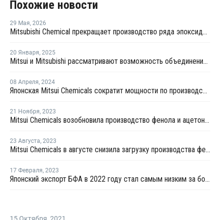
Похожие новости
29 Мая
,
2026
Mitsubishi Chemical прекращает производство ряда эпоксидных смол в Японии
20 Января
,
2025
Mitsui и Mitsubishi рассматривают возможность объединения поставок фенолосодержащей продукции
08 Апреля
,
2024
Японская Mitsui Chemicals сократит мощности по производству фенола
21 Ноября
,
2023
Mitsui Chemicals возобновила производство фенола и ацетона в Японии
23 Августа
,
2023
Mitsui Chemicals в августе снизила загрузку производства фенола и ацетона в Тибе до 65%
17 Февраля
,
2023
Японский экспорт БФА в 2022 году стал самым низким за более чем 5 лет
15 Октября
,
2021