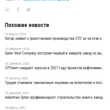
Похожие новости
03 Марта
,
2026
Катар заявил о приостановке производства СПГ из-за атак на свои объекты
19 Февраля
,
2026
Qatar Vinyl Company построил первый в эмирате завод по выпуску ПВХ
05 Декабря
,
2025
CPChem ожидает запуска в 2027 году проектов нефтехимической отрасли мирового масштаба
05 Августа
,
2025
Турция отменила таможенные пошлины на полиэтилен и полипропилен из Катара
29 Декабря
,
2022
Industries Qatar профинансирует строительство нового завода ПВХ компании Qatar Vinyl Company
25 Марта
,
2021