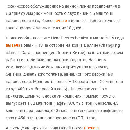
Техническое обслуживание на данной линии предприятия в
Даляне суммарной мощностью двух линий 4,5 млн тонн
параксилола в год было
начато
в конце сентября текущего
года и продолжалось в течение 18 дней.
Ранее сообщалось, что Hengli Petrochemical в марте 2019 года
вывела
новый НПЗ на острове Чансин в Даляне (Changxing
island in Dalian, провинция Ляонин, Китай) на штатный режим
работы и стабилизировала производство. На новом
комплексе в Даляне компания приступила к выпуску
бензина, дизельного топлива, авиационного керосина и
параксилола. Мощность нового НПЗ составляет 20 млн тонн
в год (400 тыс. баррелей в день). На нем совместно с
прилегающими установками компания, помимо прочего,
выпускает 1,62 млн тонн нафты, 970 тыс. тонн бензола, 4,5
млн тонн параксилола, 640 тыс. тонн сжиженного нефтяного
газа и 450 тыс. тонн полипропилена (ПП) в год.
А в конце января 2020 года Hengli также
ввела в