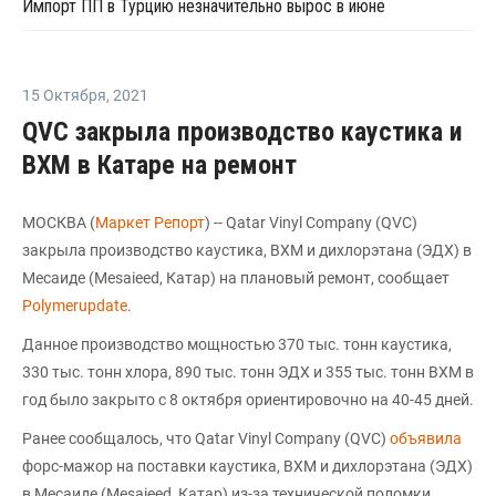
Импорт ПП в Турцию незначительно вырос в июне
15 Октября
,
2021
QVC закрыла производство каустика и
ВХМ в Катаре на ремонт
МОСКВА (
Маркет Репорт
) -- Qatar Vinyl Company (QVC)
закрыла производство каустика, ВХМ и дихлорэтана (ЭДХ) в
Месаиде (Mesaieed, Катар) на плановый ремонт, сообщает
Polymerupdate
.
Данное производство мощностью 370 тыс. тонн каустика,
330 тыс. тонн хлора, 890 тыс. тонн ЭДХ и 355 тыс. тонн ВХМ в
год было закрыто с 8 октября ориентировочно на 40-45 дней.
Ранее сообщалось, что Qatar Vinyl Company (QVC)
объявила
форс-мажор на поставки каустика, ВХМ и дихлорэтана (ЭДХ)
в Месаиде (Mesaieed, Катар) из-за технической поломки.