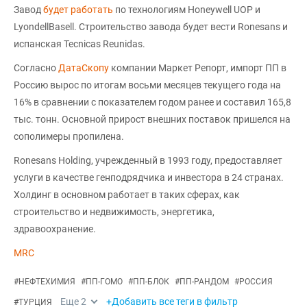
Завод
будет работать
по технологиям Honeywell UOP и
LyondellBasell. Строительство завода будет вести Ronesans и
испанская Tecnicas Reunidas.
Согласно
ДатаСкопу
компании Маркет Репорт, импорт ПП в
Россию вырос по итогам восьми месяцев текущего года на
16% в сравнении с показателем годом ранее и составил 165,8
тыс. тонн. Основной прирост внешних поставок пришелся на
сополимеры пропилена.
Ronesans Holding, учрежденный в 1993 году, предоставляет
услуги в качестве генподрядчика и инвестора в 24 странах.
Холдинг в основном работает в таких сферах, как
строительство и недвижимость, энергетика,
здравоохранение.
MRC
#
НЕФТЕХИМИЯ
#
ПП-ГОМО
#
ПП-БЛОК
#
ПП-РАНДОМ
#
РОССИЯ
Еще
2
+Добавить все теги в фильтр
#
ТУРЦИЯ