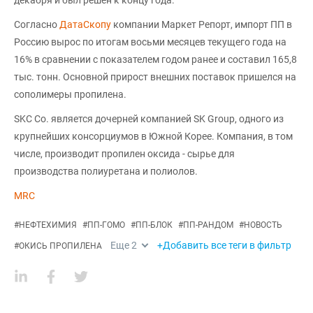
декабря и был решен к концу года.
Согласно
ДатаСкопу
компании Маркет Репорт, импорт ПП в
Россию вырос по итогам восьми месяцев текущего года на
16% в сравнении с показателем годом ранее и составил 165,8
тыс. тонн. Основной прирост внешних поставок пришелся на
сополимеры пропилена.
SKC Co. является дочерней компанией SK Group, одного из
крупнейших консорциумов в Южной Корее. Компания, в том
числе, производит пропилен оксида - сырье для
производства полиуретана и полиолов.
MRC
#
НЕФТЕХИМИЯ
#
ПП-ГОМО
#
ПП-БЛОК
#
ПП-РАНДОМ
#
НОВОСТЬ
Еще
2
+Добавить все теги в фильтр
#
ОКИСЬ ПРОПИЛЕНА