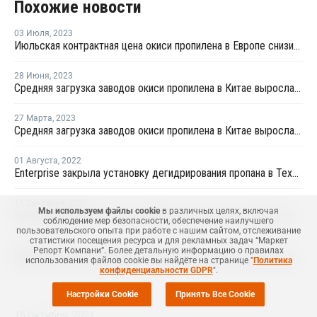
Похожие новости
03 Июля
,
2023
Июльская контрактная цена окиси пропилена в Европе снизилась на EUR40 за тонну
28 Июня
,
2023
Средняя загрузка заводов окиси пропилена в Китае выросла на 2,9%
27 Марта
,
2023
Средняя загрузка заводов окиси пропилена в Китае выросла на 1,6%
01 Августа
,
2022
Enterprise закрыла установку дегидрирования пропана в Техасе на внеплановый ремонт
16 Сентября
,
2021
Мы используем файлы cookie
в различных целях, включая
Европейский рынок окиси пропилена останется ограниченным в четвертом квартале
соблюдение мер безопасности, обеспечение наилучшего
пользовательского опыта при работе с нашим сайтом, отслеживание
статистики посещения ресурса и для рекламных задач “Маркет
08 Июня
,
2021
Репорт Компани”. Более детальную информацию о правилах
Июньская контрактная цена окиси пропилена в Европе выросла на EUR32 за тонну
использования файлов cookie вы найдёте на странице "
Политика
конфиденциальности GDPR
".
Настройки Cookie
Принять Все Cookie
15 Октября
,
2021