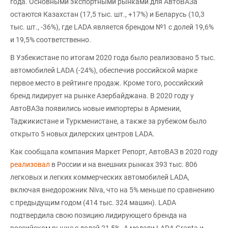
года. Основными экспортными рынками для АвтоВАЗа
остаются Казахстан (17,5 тыс. шт., +17%) и Беларусь (10,3
тыс. шт., -36%), где LADA является брендом №1 с долей 19,6%
и 19,5% соответственно.
В Узбекистане по итогам 2020 года было реализовано 5 тыс.
автомобилей LADA (-24%), обеспечив российской марке
первое место в рейтинге продаж. Кроме того, российский
бренд лидирует на рынке Азербайджана. В 2020 году у
АвтоВАЗа появились новые импортеры в Армении,
Таджикистане и Туркменистане, а также за рубежом было
открыто 5 новых дилерских центров LADA.
Как сообщала компания Маркет Репорт, АвтоВАЗ в 2020 году
реализовал
в России и на внешних рынках 393 тыс. 806
легковых и легких коммерческих автомобилей LADA,
включая внедорожник Niva, что на 5% меньше по сравнению
с предыдущим годом (414 тыс. 324 машин). LADA
подтвердила свою позицию лидирующего бренда на
российском рынке с долей 21,5%. А модели LADA Granta и