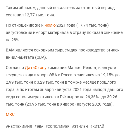
Таким образом, данный показатель за отчетный период
составил 12,77 тыс. тонн.
По отношению же к
июлю
2021 года (17,74 тыс. тонн)
августовский импорт материала в страну показал снижение
на 28%.
ВАМ является основным сырьем для производства этилен-
винил-ацетата (ЭВА).
Согласно
ДатаСкопу
компании Маркет Репорт, в августе
текущего года импорт ЭВА в Россию снизился на 19,15% до
2,99 тыс. тонн с 3,29 тыс. тонн в том же месяце прошлого
года, а по итогам января - августа 2021 года импорт данного
вида сополимера этилена в РФ вырос на 26,36% - до 30,26
тыс. тонн (23,95 тыс. тонн в январе - августе 2020 года).
MRC
#
НЕФТЕХИМИЯ
#
ЭВА
#
СОПОЛИМЕР
#
ЭТИЛЕН
#
КИТАЙ