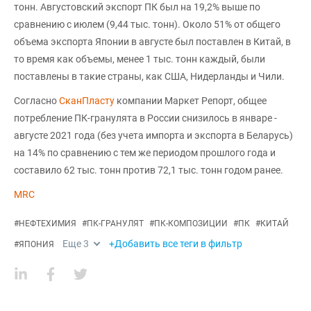
тонн. Августовский экспорт ПК был на 19,2% выше по
сравнению с июлем (9,44 тыс. тонн). Около 51% от общего
объема экспорта Японии в августе был поставлен в Китай, в
то время как объемы, менее 1 тыс. тонн каждый, были
поставлены в такие страны, как США, Нидерланды и Чили.
Согласно
СканПласту
компании Маркет Репорт, общее
потребление ПК-гранулята в России снизилось в январе -
августе 2021 года (без учета импорта и экспорта в Беларусь)
на 14% по сравнению с тем же периодом прошлого года и
составило 62 тыс. тонн против 72,1 тыс. тонн годом ранее.
MRC
#
НЕФТЕХИМИЯ
#
ПК-ГРАНУЛЯТ
#
ПК-КОМПОЗИЦИИ
#
ПК
#
КИТАЙ
Еще
3
+Добавить все теги в фильтр
#
ЯПОНИЯ