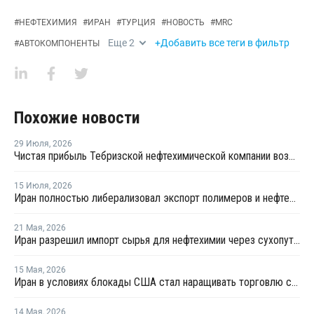
#
НЕФТЕХИМИЯ
#
ИРАН
#
ТУРЦИЯ
#
НОВОСТЬ
#
MRC
Еще
2
+Добавить все теги в фильтр
#
АВТОКОМПОНЕНТЫ
Похожие новости
29 Июля
,
2026
Чистая прибыль Тебризской нефтехимической компании возросла
15 Июля
,
2026
Иран полностью либерализовал экспорт полимеров и нефтехимии после отмены чрезвычайных ограничений
21 Мая
,
2026
Иран разрешил импорт сырья для нефтехимии через сухопутные границы
15 Мая
,
2026
Иран в условиях блокады США стал наращивать торговлю с Китаем по железной дороге
14 Мая
,
2026