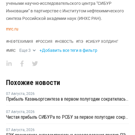
учеными научно-исследовательского центра "СИБУР
Инновации" в партнерстве с Институтом нефтехимического
синтеза Российской академии наук (ИНХС РАН).
mrc.ru
#
НЕФТЕХИМИЯ
#
РОССИЯ
#
НОВОСТЬ
#
ПЭ
#
СИБУР ХОЛДИНГ
Еще
3
+Добавить все теги в фильтр
#
MRC
Похожие новости
07 Августа
,
2026
Прибыль Казаньоргсинтеза в первом полугодии сократилась более чем в 2 раза
07 Августа
,
2026
Чистая прибыль СИБУРа по РСБУ за первое полугодие сократилась в 3,6 раза
07 Августа
,
2026