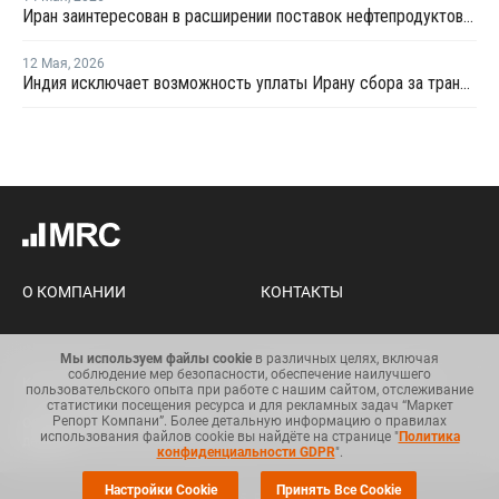
Иран заинтересован в расширении поставок нефтепродуктов из России
12 Мая
,
2026
Индия исключает возможность уплаты Ирану сбора за транзит нефти и газа через Ормузский пролив
О КОМПАНИИ
КОНТАКТЫ
Мы используем файлы cookie
в различных целях, включая
соблюдение мер безопасности, обеспечение наилучшего
Карта сайта
Условия использования
пользовательского опыта при работе с нашим сайтом, отслеживание
информации
статистики посещения ресурса и для рекламных задач “Маркет
Репорт Компани”. Более детальную информацию о правилах
Общий регламент по защите
использования файлов cookie вы найдёте на странице "
Политика
данных
конфиденциальности GDPR
".
Настройки Cookie
Принять Все Cookie