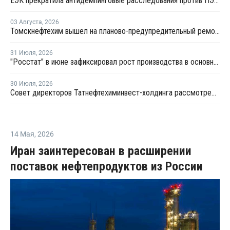
ЕЭК прекратила антидемпинговые расследования против ПЭ и ПП из Азербайджана и Туркменистана
03 Августа
,
2026
Томскнефтехим вышел на планово-предупредительный ремонт
31 Июля
,
2026
"Росстат" в июне зафиксировал рост производства в основных группах пластмасс
30 Июля
,
2026
Совет директоров Татнефтехиминвест-холдинга рассмотрел инновационные решения для разных сфер экономики
14 Мая
,
2026
Иран заинтересован в расширении
поставок нефтепродуктов из России