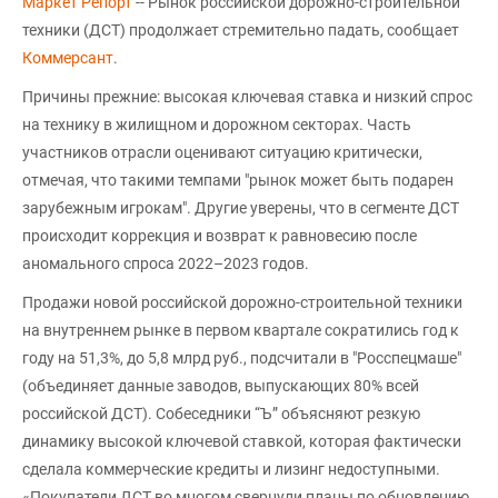
Маркет Репорт
-- Рынок российской дорожно-строительной
техники (ДСТ) продолжает стремительно падать, сообщает
Коммерсант
.
Причины прежние: высокая ключевая ставка и низкий спрос
на технику в жилищном и дорожном секторах. Часть
участников отрасли оценивают ситуацию критически,
отмечая, что такими темпами "рынок может быть подарен
зарубежным игрокам". Другие уверены, что в сегменте ДСТ
происходит коррекция и возврат к равновесию после
аномального спроса 2022–2023 годов.
Продажи новой российской дорожно-строительной техники
на внутреннем рынке в первом квартале сократились год к
году на 51,3%, до 5,8 млрд руб., подсчитали в "Росспецмаше"
(объединяет данные заводов, выпускающих 80% всей
российской ДСТ). Собеседники “Ъ” объясняют резкую
динамику высокой ключевой ставкой, которая фактически
сделала коммерческие кредиты и лизинг недоступными.
«Покупатели ДСТ во многом свернули планы по обновлению