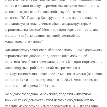
парка и делают ставку на ремонт имеющихся машин, часть
из которых уже отработала свой ресурс",— отмечает
источник “Ъ”. Партнер Kept, руководитель направления по
оказанию услуг компаниям в сфере инфраструктуры и
строительства Алексей Медников подтверждает: тренд идет
в сторону работы с существующей техникой "до
максимального износа".
Ситуацию усугубляет слабый спрос в жилищном и дорожном
строительстве, добавляет директор автомобильной
практики "ТеДо" Виктория Синичкина. Ей вторит партнер SBS
Consulting Дмитрий Бабанский: за три месяца в
эксплуатацию было введено 22,96 млн кв. м жилья (включая
новостройки и частные дома), что на 28,2% меньше, чем за
аналогичный период 2025 года.
По оценке господина Бабанского, продажи импортной
техники также демонстрируют негативную динамику, но
падение менее резкое, чем у российской ДСТ. «Это связано