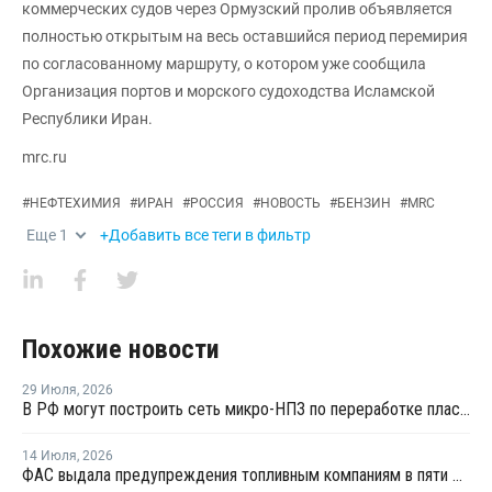
коммерческих судов через Ормузский пролив объявляется
полностью открытым на весь оставшийся период перемирия
по согласованному маршруту, о котором уже сообщила
Организация портов и морского судоходства Исламской
Республики Иран.
mrc.ru
#
НЕФТЕХИМИЯ
#
ИРАН
#
РОССИЯ
#
НОВОСТЬ
#
БЕНЗИН
#
MRC
Еще
1
+Добавить все теги в фильтр
Похожие новости
29 Июля
,
2026
В РФ могут построить сеть микро-НПЗ по переработке пластика в бензин
14 Июля
,
2026
ФАС выдала предупреждения топливным компаниям в пяти регионах из-за роста цен