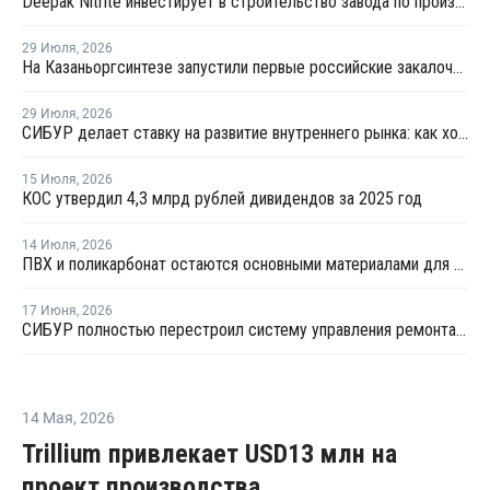
Deepak Nitrite инвестирует в строительство завода по производству БФА
29 Июля
,
2026
На Казаньоргсинтезе запустили первые российские закалочно-испарительные аппараты
29 Июля
,
2026
СИБУР делает ставку на развитие внутреннего рынка: как холдинг стимулирует спрос на полимеры в ритейле
15 Июля
,
2026
КОС утвердил 4,3 млрд рублей дивидендов за 2025 год
14 Июля
,
2026
ПВХ и поликарбонат остаются основными материалами для производства банковских карт
17 Июня
,
2026
СИБУР полностью перестроил систему управления ремонтами на КОСе
14 Мая
,
2026
Trillium привлекает USD13 млн на
проект производства