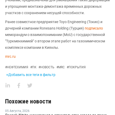
учеными, предназначены для уменьшения таких деформаций
и упрощения монтажа-демонтажа временных дорожных
участков с сохранением несущей способности.
Ранее совместное предприятие Toyo Engineering (Токио) и
дочерней компании Ronesans Holding (Турция)
подписало
меморандум о взаимопонимании (MoU) с государственной
"Туркменхимией" о втором этапе работ на газохимическом
комплексе компании в Киянлы.
mrc.ru
#
НЕФТЕХИМИЯ
#
ПК
#
НОВОСТЬ
#
MRC
#
ПОКРЫТИЯ
+Добавить все теги в фильтр
Похожие новости
05 Августа
,
2026