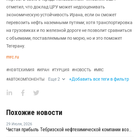
отметил, что доклад ЦРУ может недооценивать
экономическую устойчивость Ирана, если он сможет
перевозить нефть наземными путями; хотя транспортировка
на грузовиках и по железной дороге не позволит сравниться
с объемами, поставляемыми по морю, но и это поможет
Тегерану.
mrc.ru
#
НЕФТЕХИМИЯ
#
ИРАН
#
ТУРЦИЯ
#
НОВОСТЬ
#
MRC
Еще
2
+Добавить все теги в фильтр
#
АВТОКОМПОНЕНТЫ
Похожие новости
29 Июля
,
2026
Чистая прибыль Тебризской нефтехимической компании возросла