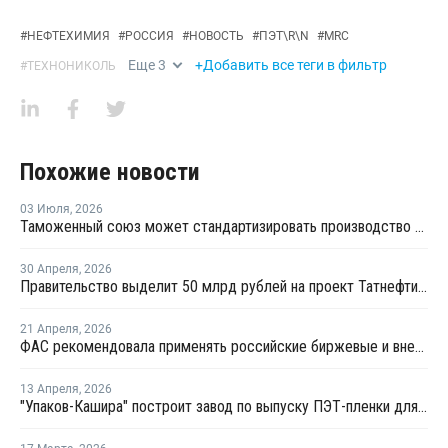
#
НЕФТЕХИМИЯ
#
РОССИЯ
#
НОВОСТЬ
#
ПЭТ\R\N
#
MRC
Еще
3
+Добавить все теги в фильтр
#
ТЕХНОНИКОЛЬ
Похожие новости
03 Июля
,
2026
Таможенный союз может стандартизировать производство ПЭТ-тары по примеру России
30 Апреля
,
2026
Правительство выделит 50 млрд рублей на проект Татнефти по производству ПЭТ
21 Апреля
,
2026
ФАС рекомендовала применять российские биржевые и внебиржевые индексы цен
13 Апреля
,
2026
"Упаков-Кашира" построит завод по выпуску ПЭТ-пленки для пищевой упаковки