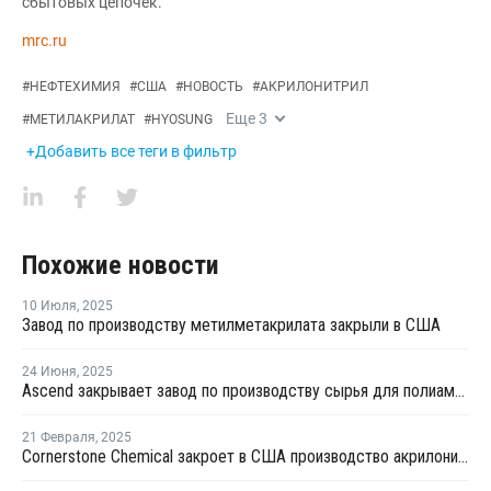
сбытовых цепочек.
mrc.ru
#
НЕФТЕХИМИЯ
#
США
#
НОВОСТЬ
#
АКРИЛОНИТРИЛ
Еще
3
#
МЕТИЛАКРИЛАТ
#
HYOSUNG
+Добавить все теги в фильтр
Похожие новости
10 Июля
,
2025
Завод по производству метилметакрилата закрыли в США
24 Июня
,
2025
Ascend закрывает завод по производству сырья для полиамида в Китае
21 Февраля
,
2025
Cornerstone Chemical закроет в США производство акрилонитрила