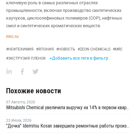
ключевую роль в самых различных отраслях
промышленности, включая производство синтетических
каучуков, циклоолефиновых полимеров (COP), нефтяных
смол и синтетических ароматических веществ.
mrc.ru
#
НЕФТЕХИМИЯ
#
ЯПОНИЯ
#
НОВОСТЬ
#
ZEON CHEMICALS
#
MRC
+Добавить все теги в фильтр
#
ЭКСТРУЗИЯ ПЛЕНОК
Похожие новости
07 Августа
,
2026
Mitsubishi Chemical увеличила выручку на 14% в первом квартале японского финансового года
23 Июля
,
2026
"Дочка" Idemitsu Kosan завершила ремонтные работы производства ПС в Пасир-Гуданге