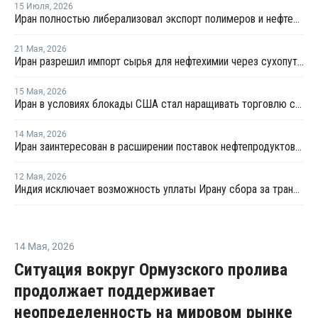
15 Июля
,
2026
Иран полностью либерализовал экспорт полимеров и нефтехимии после отмены чрезвычайных ограничений
21 Мая
,
2026
Иран разрешил импорт сырья для нефтехимии через сухопутные границы
15 Мая
,
2026
Иран в условиях блокады США стал наращивать торговлю с Китаем по железной дороге
14 Мая
,
2026
Иран заинтересован в расширении поставок нефтепродуктов из России
12 Мая
,
2026
Индия исключает возможность уплаты Ирану сбора за транзит нефти и газа через Ормузский пролив
14 Мая
,
2026
Ситуация вокруг Ормузского пролива
продолжает поддерживает
неопределенность на мировом рынке