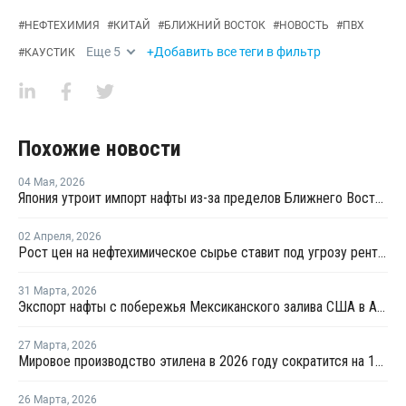
#
НЕФТЕХИМИЯ
#
КИТАЙ
#
БЛИЖНИЙ ВОСТОК
#
НОВОСТЬ
#
ПВХ
Еще
5
+Добавить все теги в фильтр
#
КАУСТИК
Похожие новости
04 Мая
,
2026
Япония утроит импорт нафты из-за пределов Ближнего Востока в мае
02 Апреля
,
2026
Рост цен на нефтехимическое сырье ставит под угрозу рентабельность российских переработчиков пластмасс
31 Марта
,
2026
Экспорт нафты с побережья Мексиканского залива США в Азию резко вырос на фоне дефицита предложения
27 Марта
,
2026
Мировое производство этилена в 2026 году сократится на 12% на фоне конфликта на Ближнем Востоке
26 Марта
,
2026