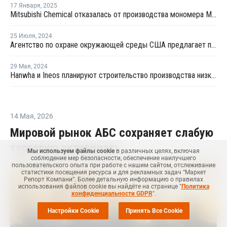
17 Января
,
2025
Mitsubishi Chemical отказалась от производства мономера ММА в США
25 Июля
,
2024
Агентство по охране окружающей среды США предлагает пять химических веществ для оценки риска
29 Мая
,
2024
Hanwha и Ineos планируют строительство производства низкоуглеродного аммиака в США
14 Мая
,
2026
Мировой рынок АБС сохраняет слабую
торговую активность
Мы используем файлы cookie
в различных целях, включая
соблюдение мер безопасности, обеспечение наилучшего
пользовательского опыта при работе с нашим сайтом, отслеживание
статистики посещения ресурса и для рекламных задач “Маркет
Репорт Компани”. Более детальную информацию о правилах
использования файлов cookie вы найдёте на странице "
Политика
конфиденциальности GDPR
".
Настройки Cookie
Принять Все Cookie