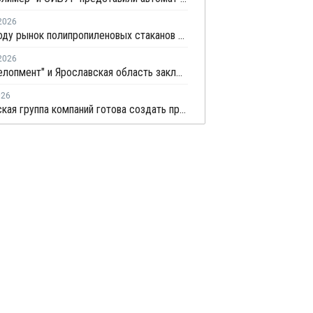
2026
В 2026 году рынок полипропиленовых стаканов в России вырастет на 20–22%
2026
"ДБ Девелопмент" и Ярославская область заключили соглашение по проекту завода полипропилена
026
Челябинская группа компаний готова создать производство компаундов для полимеров в Татарстане