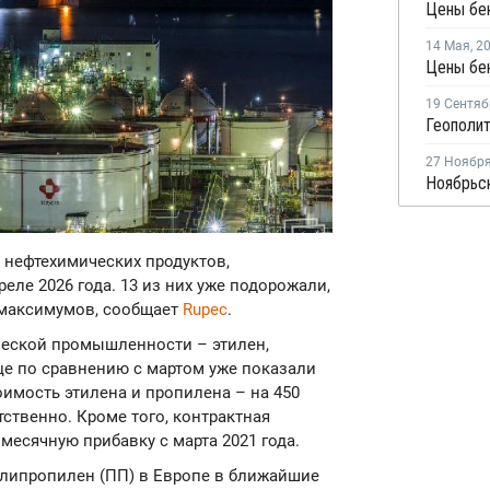
Цены бе
14 Мая
,
2
Цены бен
19 Сентяб
27 Ноябр
х нефтехимических продуктов,
еле 2026 года. 13 из них уже подорожали,
 максимумов, сообщает
Rupec
.
еской промышленности – этилен,
це по сравнению с мартом уже показали
имость этилена и пропилена – на 450
тственно. Кроме того, контрактная
есячную прибавку с марта 2021 года.
полипропилен (ПП) в Европе в ближайшие