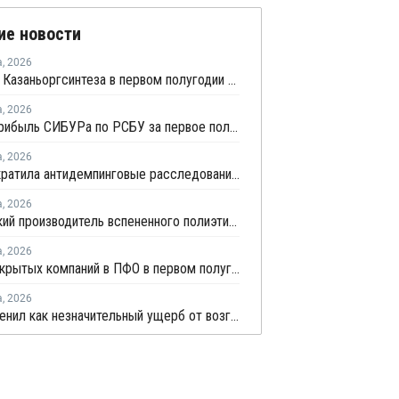
ие новости
а
,
2026
Прибыль Казаньоргсинтеза в первом полугодии сократилась более чем в 2 раза
а
,
2026
Чистая прибыль СИБУРа по РСБУ за первое полугодие сократилась в 3,6 раза
а
,
2026
ЕЭК прекратила антидемпинговые расследования против ПЭ и ПП из Азербайджана и Туркменистана
а
,
2026
Удмуртский производитель вспененного полиэтилена нарастит выпуск на 15%
а
,
2026
Число закрытых компаний в ПФО в первом полугодии 2026 года вдвое превысило число новых
а
,
2026
НКНХ оценил как незначительный ущерб от возгорания на линии полистирола