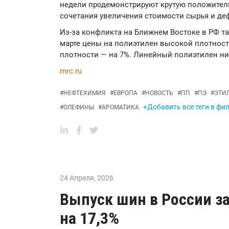
недели продемонстрируют крутую положител
сочетания увеличения стоимости сырья и де
Из-за конфликта на Ближнем Востоке в РФ та
марте цены на полиэтилен высокой плотност
плотности — на 7%. Линейный полиэтилен н
mrc.ru
#
НЕФТЕХИМИЯ
#
ЕВРОПА
#
НОВОСТЬ
#
ПП
#
ПЭ
#
ЭТИ
+Добавить все теги в фи
#
ОЛЕФИНЫ
#
АРОМАТИКА
24 Апреля
,
2026
Выпуск шин в России за
на 17,3%