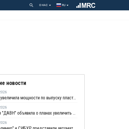
О НАС
RU
ие новости
2026
"Силтэк" увеличила мощности по выпуску пластиковых бирок для животных
2026
Компания "ДАВН" объявила о планах увеличить долю своей полимерной продукции в России
2026
"Георг полимер" и СИБУР представили автомат по сбору ПП-тары для переработки