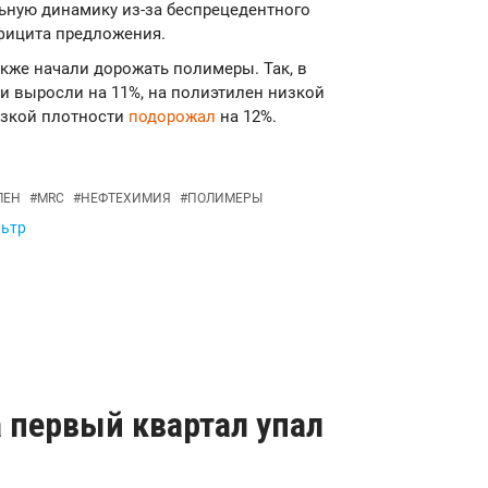
ьную динамику из-за беспрецедентного
фицита предложения.
кже начали дорожать полимеры. Так, в
и выросли на 11%, на полиэтилен низкой
изкой плотности
подорожал
на 12%.
ЛЕН
#
MRC
#
НЕФТЕХИМИЯ
#
ПОЛИМЕРЫ
льтр
 первый квартал упал