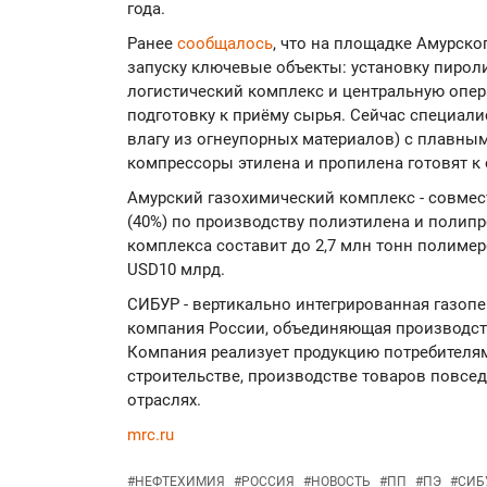
года.
Ранее
сообщалось
, что на площадке Амурско
запуску ключевые объекты: установку пирол
логистический комплекс и центральную опер
подготовку к приёму сырья. Сейчас специали
влагу из огнеупорных материалов) с плавным
компрессоры этилена и пропилена готовят к 
Амурский газохимический комплекс - совмес
(40%) по производству полиэтилена и полип
комплекса составит до 2,7 млн тонн полимер
USD10 млрд.
СИБУР - вертикально интегрированная газоп
компания России, объединяющая производст
Компания реализует продукцию потребителям
строительстве, производстве товаров повсед
отраслях.
mrc.ru
#
НЕФТЕХИМИЯ
#
РОССИЯ
#
НОВОСТЬ
#
ПП
#
ПЭ
#
СИБ