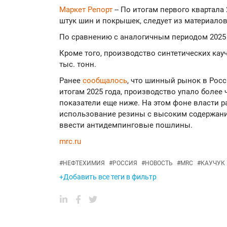
Маркет Репорт
-- По итогам первого квартала
штук шин и покрышек, следует из материало
По сравнению с аналогичным периодом 2025 го
Кроме того, производство синтетических кауч
тыс. тонн.
Ранее
сообщалось
, что шинный рынок в Рос
итогам 2025 года, производство упало более ч
показатели еще ниже. На этом фоне власти 
использование резины с высоким содержани
ввести антидемпинговые пошлины.
mrc.ru
#
НЕФТЕХИМИЯ
#
РОССИЯ
#
НОВОСТЬ
#
MRC
#
КАУЧУК
+Добавить все теги в фильтр