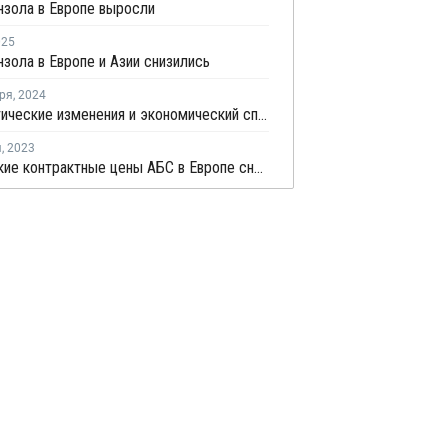
нзола в Европе выросли
025
зола в Европе и Азии снизились
ря
,
2024
Геополитические изменения и экономический спад влияют на цены бензола в Европе
я
,
2023
Ноябрьские контрактные цены АБС в Европе снизились