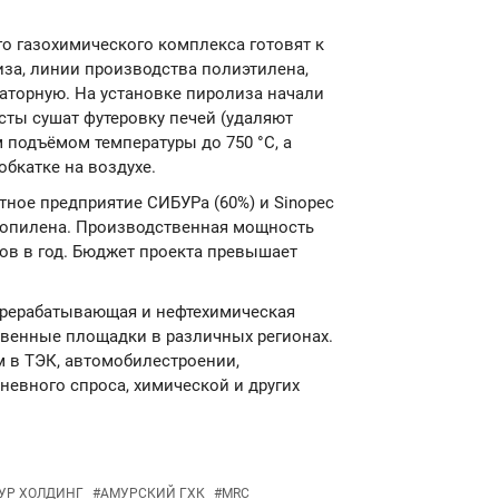
го газохимического комплекса готовят к
иза, линии производства полиэтилена,
аторную. На установке пиролиза начали
сты сушат футеровку печей (удаляют
 подъёмом температуры до 750 °C, а
обкатке на воздухе.
тное предприятие СИБУРа (60%) и Sinopec
ропилена. Производственная мощность
ов в год. Бюджет проекта превышает
ерерабатывающая и нефтехимическая
венные площадки в различных регионах.
 в ТЭК, автомобилестроении,
невного спроса, химической и других
УР ХОЛДИНГ
#
АМУРСКИЙ ГХК
#
MRC