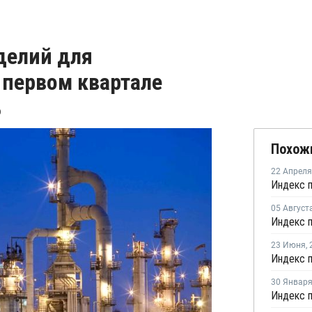
делий для
 первом квартале
%
Похож
22 Апреля
05 Август
23 Июня
,
30 Январ