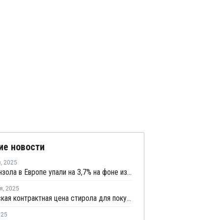
ие новости
я
,
2025
Цены бензола в Европе упали на 3,7% на фоне избыточного предложения и слабого спроса
я
,
2025
Октябрьская контрактная цена стирола для покупателей в Европе снизилась на EUR51 за тонну
025