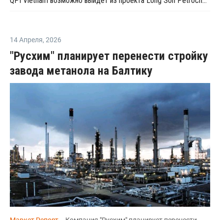
QPI Vietnam возможно выйдет из проекта Long Son Petrochemical во Вьетнаме
14 Апреля
,
2026
"Русхим" планирует перенести стройку
завода метанола на Балтику