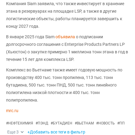
Компания Siam заявила, что также инвестирует в хранение
этана в резервуарах на площадке LSP, а также в другие
логистические объекты, работы планируется завершить к
концу 2027 года.
В январе 2025 года Siam
объявила
о подписании
долгосрочного соглашения с Enterprise Products Partners LP
(Хьюстон) о закупке примерно 1 миллиона тонн этана в год в
течение 15 лет для комплекса LSP.
Комплекс во Вьетнаме также имеет годовую мощность по
производству 400 тыс. тонн пропилена, 113 тыс. тонн
бутадиена, 500 тыс. тонн ПНД, 500 тыс. тонн линейного
полиэтилена низкой плотности и 400 тыс. тонн
полипропилена.
mrc.ru
#
НЕФТЕХИМИЯ
#
ПЭНД
#
БУТАДИЕН
#
ВЬЕТНАМ
#
НОВОСТЬ
#
ПП
Еще
3
+Добавить все теги в фильтр