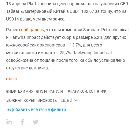
13 апреля Platts оценила цену параксилола на условиях CFR
Тайвань/материковый Китай в USD1 182,67 за тонну, что на
USD14 выше, чем днем ранее.
Ранее
сообщалось
, что для компаний Samnam Petrochemical
и Hanwha Impact действует сбор в размере 6,2%, для других
южнокорейских экспортеров – 13,7%, для всего
мексиканского импорта – 25,7%. Taekwang Industrial
освобождена от пошлин после того, как было установлено
отсутствие демпинга.
mrc.ru
#
НЕФТЕХИМИЯ
#
ПЭТ-ГРАНУЛЯТ
#
ПАРАКСИЛОЛ
#
ТФК
Еще
2
#
ЮЖНАЯ КОРЕЯ
#
НОВОСТЬ
+Добавить все теги в фильтр