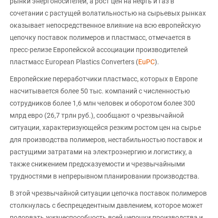
рынки энергоносителей, а рост цен на нефть и газ в
сочетании с растущей волатильностью на сырьевых рынках
оказывает непосредственное влияние на всю европейскую
цепочку поставок полимеров и пластмасс, отмечается в
пресс-релизе Европейской ассоциации производителей
пластмасс European Plastics Converters (
EuPC
).
Европейские переработчики пластмасс, которых в Европе
насчитывается более 50 тыс. компаний с численностью
сотрудников более 1,6 млн человек и оборотом более 300
млрд евро (26,7 трлн руб.), сообщают о чрезвычайной
ситуации, характеризующейся резким ростом цен на сырье
для производства полимеров, нестабильностью поставок и
растущими затратами на электроэнергию и логистику, а
также снижением предсказуемости и чрезвычайными
трудностями в непрерывном планировании производства.
В этой чрезвычайной ситуации цепочка поставок полимеров
столкнулась с беспрецедентным давлением, которое может
подорвать жизнеспособность всей цепочки производства и