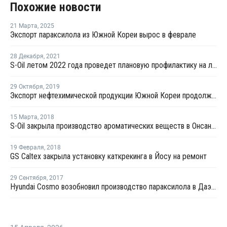
Похожие новости
21 Марта
,
2025
Экспорт параксилола из Южной Кореи вырос в феврале
28 Декабря
,
2021
S-Oil летом 2022 года проведет плановую профилактику на линии бензола № 1 в Онсане
29 Октября
,
2019
Экспорт нефтехимической продукции Южной Кореи продолжает снижаться в течение десяти месяцев подряд
15 Марта
,
2018
S-Oil закрыла производство ароматических веществ в Онсане на профилактику
19 Февраля
,
2018
GS Caltex закрыла установку каткрекинга в Йосу на ремонт
29 Сентября
,
2017
Hyundai Cosmo возобновил производство параксилола в Даэсане