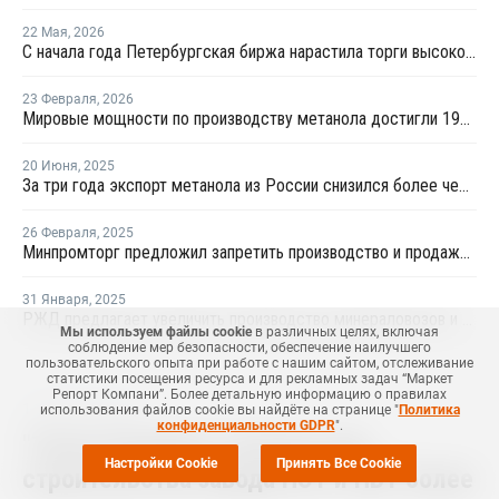
22 Мая
,
2026
С начала года Петербургская биржа нарастила торги высокооктановыми добавками на 24 – 40%
23 Февраля
,
2026
Мировые мощности по производству метанола достигли 199 млн тонн в 2025 году
20 Июня
,
2025
За три года экспорт метанола из России снизился более чем на треть
26 Февраля
,
2025
Минпромторг предложил запретить производство и продажу чистого метанола
31 Января
,
2025
РЖД предлагает увеличить производство минераловозов и "бочек" для перевозки метанола
Мы используем файлы cookie
в различных целях, включая
соблюдение мер безопасности, обеспечение наилучшего
пользовательского опыта при работе с нашим сайтом, отслеживание
статистики посещения ресурса и для рекламных задач “Маркет
Репорт Компани”. Более детальную информацию о правилах
14 Апреля
,
2026
использования файлов cookie вы найдёте на странице "
Политика
конфиденциальности GDPR
".
"Титан-Полимер" получил для
Настройки Cookie
Принять Все Cookie
строительства завода ПЭТ и ПБТ более