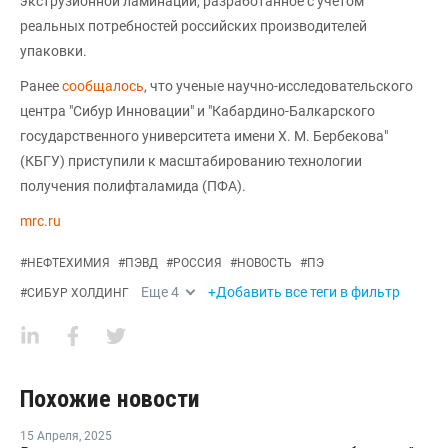
экструзионной ламинации, разработанное с учетом
реальных потребностей российских производителей
упаковки.
Ранее
сообщалось
, что ученые научно-исследовательского
центра "Сибур Инновации" и "Кабардино-Балкарского
государственного университета имени Х. М. Бербекова"
(КБГУ) приступили к масштабированию технологии
получения полифталамида (ПФА).
mrc.ru
#
НЕФТЕХИМИЯ
#
ПЭВД
#
РОССИЯ
#
НОВОСТЬ
#
ПЭ
Еще
4
+Добавить все теги в фильтр
#
СИБУР ХОЛДИНГ
Похожие новости
15 Апреля
,
2025