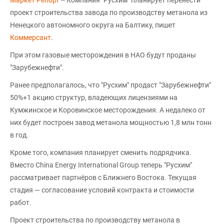
Маркет Репорт
-- Компания "Русхим" планирует перенести
проект строительства завода по производству метанола из
Ненецкого автономного округа на Балтику, пишет
Коммерсант
.
При этом газовые месторождения в НАО будут проданы
"Зарубежнефти".
Ранее предполагалось, что "Русхим" продаст "Зарубежнефти"
50%+1 акцию структур, владеющих лицензиями на
Кумжинское и Коровинское месторождения. А недалеко от
них будет построен завод метанола мощностью 1,8 млн тонн
в год.
Кроме того, компания планирует сменить подрядчика.
Вместо China Energy International Group теперь "Русхим"
рассматривает партнёров с Ближнего Востока. Текущая
стадия — согласование условий контракта и стоимости
работ.
Проект строительства по производству метанола в