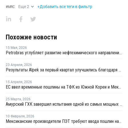
Еще
2
+Добавить все теги в фильтр
#
MRC
Похожие новости
15 Мая
,
2026
Petrobras углубляет развитие нефтехимического направления совместно с Braskem
23 Апреля
,
2026
Результаты Alpek за первый квартал улучшились благодаря росту маржи продаж ПЭТ-продукции в марте, вызванному войной
15 Апреля
,
2026
ЕС ввел временные пошлины на ТФК из Южной Кореи и Мексики
25 Марта
,
2026
Амурский ГХК завершил испытания одной из самых мощных и экологичных котельных в российском нефтегазохиме
10 Февраля
,
2026
Мексиканские производители ПЭТ требуют ввода пошлин на продукцию Вьетнама и Малайзии