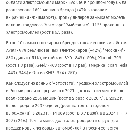
области электромобили марки Evolute, в прошлом году была
реализована 1801 машина бренда (+47% в годовом
выражении - Финмаркет). Тройку лидеров замыкает модель
калининградского "Автотора" "Амберавто" - 1126 проданных
электромобилей (рост в 6,5 раза).
В топ-10 самых популярных брендов также вошли китайская
Avatr - 978 реализованных электрокаров (+42%), "Москвич" -
880 единиц (-51%), китайские BYD - 843 (+59%), Xiaomi - 703
(рост в 3 раза), Geely - 463 (рост в 17 раз), американская Tesla
- 449 (-34%) и Ora из КНР - 374 (-25%).
Как следует из данных "Автостата", продажи электромобилей
в России росли непрерывно с 2021 г., когда в сегменте было
реализовано 2256 машин (рост в 2 раза к 2020 г.). В 2022 г.
было продано 2997 единиц (рост на треть в годовом
выражении), в 2023 г. - 14 089 (рост в 3,7 раза), а в 2024 г. - 17
807 (+26%). Тем не менее доля электрокаров в структуре
продаж новых легковых автомобилей в России остается