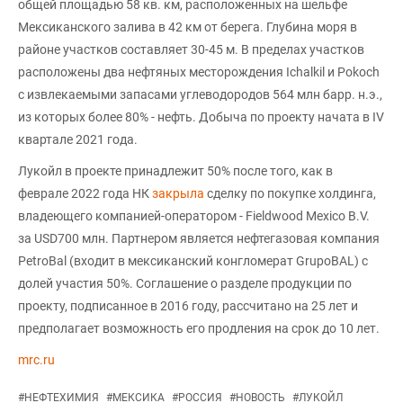
общей площадью 58 кв. км, расположенных на шельфе
Мексиканского залива в 42 км от берега. Глубина моря в
районе участков составляет 30-45 м. В пределах участков
расположены два нефтяных месторождения Ichalkil и Pokoch
с извлекаемыми запасами углеводородов 564 млн барр. н.э.,
из которых более 80% - нефть. Добыча по проекту начата в IV
квартале 2021 года.
Лукойл в проекте принадлежит 50% после того, как в
феврале 2022 года НК
закрыла
сделку по покупке холдинга,
владеющего компанией-оператором - Fieldwood Mexico B.V.
за USD700 млн. Партнером является нефтегазовая компания
PetroBal (входит в мексиканский конгломерат GrupoBAL) с
долей участия 50%. Соглашение о разделе продукции по
проекту, подписанное в 2016 году, рассчитано на 25 лет и
предполагает возможность его продления на срок до 10 лет.
mrc.ru
#
НЕФТЕХИМИЯ
#
МЕКСИКА
#
РОССИЯ
#
НОВОСТЬ
#
ЛУКОЙЛ