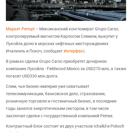
Маркет Репорт
-- Мексиканский конгломерат Grupo Carso,
контролируемый магнатом Карлосом Слимом, выкупит у
Лукойла долю в морских нефтяных месторождениях
Ичалкиль и Покоч, сообщает
Интерфакс
.
В рамках сделки Grupo Carso приобретет дочернюю
компанию Лукойла - Fieldwood Mexico за USD270 млн, а также
погасит USD330 млн долга.
Слим, чья бизнес-империя уже охватывает
телекоммуникации, банковское дело, страхование,
розничную торговлю и гостиничный бизнес, в последние
годы занялся энергетическим сектором, в том числе
заключил сделки с государственной компанией Pemex.
Контрактный блок состоит из двух участков Ichalkil и Pokoch