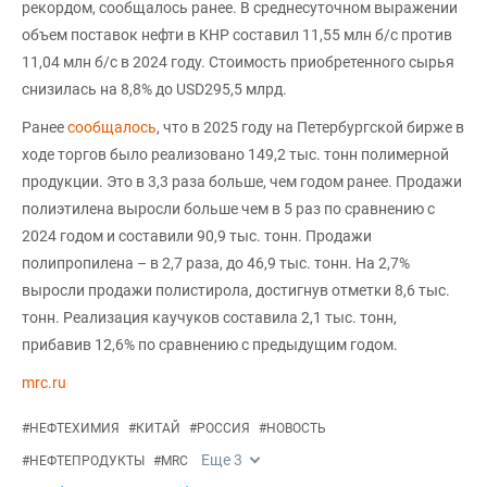
рекордом, сообщалось ранее. В среднесуточном выражении
объем поставок нефти в КНР составил 11,55 млн б/с против
11,04 млн б/с в 2024 году. Стоимость приобретенного сырья
снизилась на 8,8% до USD295,5 млрд.
Ранее
сообщалось
, что в 2025 году на Петербургской бирже в
ходе торгов было реализовано 149,2 тыс. тонн полимерной
продукции. Это в 3,3 раза больше, чем годом ранее. Продажи
полиэтилена выросли больше чем в 5 раз по сравнению с
2024 годом и составили 90,9 тыс. тонн. Продажи
полипропилена – в 2,7 раза, до 46,9 тыс. тонн. На 2,7%
выросли продажи полистирола, достигнув отметки 8,6 тыс.
тонн. Реализация каучуков составила 2,1 тыс. тонн,
прибавив 12,6% по сравнению с предыдущим годом.
mrc.ru
#
НЕФТЕХИМИЯ
#
КИТАЙ
#
РОССИЯ
#
НОВОСТЬ
Еще
3
#
НЕФТЕПРОДУКТЫ
#
MRC