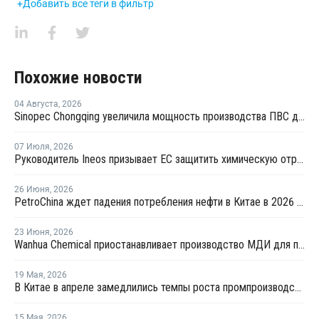
+Добавить все теги в фильтр
Похожие новости
04 Августа
,
2026
Sinopec Chongqing увеличила мощность производства ПВС до 210 тысяч тонн
07 Июля
,
2026
Руководитель Ineos призывает ЕС защитить химическую отрасль от китайского демпинга
26 Июня
,
2026
PetroChina ждет падения потребления нефти в Китае в 2026 году на 4,9%
23 Июня
,
2026
Wanhua Chemical приостанавливает производство МДИ для проведения планового техобслуживания
19 Мая
,
2026
В Китае в апреле замедлились темпы роста промпроизводства
15 Мая
,
2026