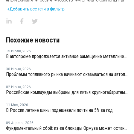
#
НЕФТЕХИМИЯ
#
РОССИЯ
#
НОВОСТЬ
#
MRC
#
АВТОКОМПОНЕНТЫ
+Добавить все теги в фильтр
Похожие новости
15 Июля
,
2026
В автопроме продолжается активное замещение металлических компонентов конструкционными полимерами
30 Июня
,
2026
Проблемы топливного рынка начинают сказываться на автоперевозках
02 Июня
,
2026
Российские компаунды выбраны для литья крупногабаритных автокомпонентов BELGEE
11 Мая
,
2026
В России летние шины подешевели почти на 5% за год
09 Апреля
,
2026
Фундаментальный сбой: из-за блокады Ормуза может остановиться производство автомобилей