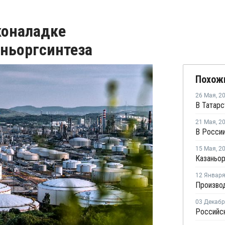
коналадке
ньоргсинтеза
Похож
26 Мая
,
2
21 Мая
,
2
В России
15 Мая
,
2
12 Январ
03 Декаб