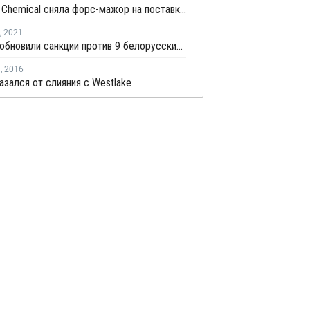
Westlake Chemical сняла форс-мажор на поставки каустика и хлора в США
,
2021
США возобновили санкции против 9 белорусских компаний, включая Нафтан и Белнефтехим
я
,
2016
казался от слияния с Westlake