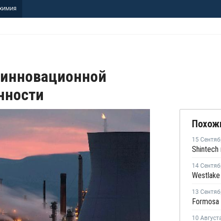
ХИМИЯ
 инновационной
нности
Похож
15 Сентяб
14 Сентяб
13 Сентяб
10 Август