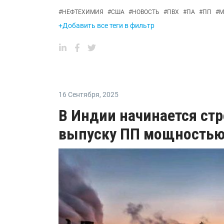
#
НЕФТЕХИМИЯ
#
США
#
НОВОСТЬ
#
ПВХ
#
ПА
#
ПП
#
M
+Добавить все теги в фильтр
16 Сентября
,
2025
В Индии начинается стр
выпуску ПП мощностью 