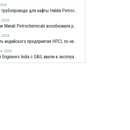
2026
Взрыв на трубопроводе для нафты Haldia Petrochemicals вряд ли повлияет на выпуск полимеров
,
2026
Индийская Manali Petrochemicals возобновила работу завода №1 после выделения правительством пропилена для фармпромышленности
,
2026
Стоимость индийского предприятия HPCL по нефтепереработке и нефтехимии в Раджастане почти удвоилась
ля
,
2026
Компания Engineers India с GAIL ввели в эксплуатацию новый завод по производству ПП