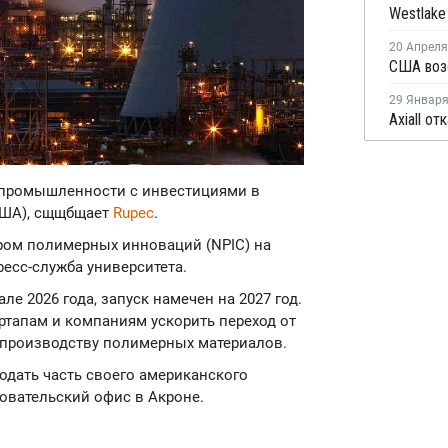
20 Апреля
29 Январ
Axiall от
 промышленности с инвестициями в
 США), сщщбщает
Rupec
.
ром полимерных инноваций (NPIC) на
ресс-служба университета.
але 2026 года, запуск намечен на 2027 год.
ртапам и компаниям ускорить переход от
производству полимерных материалов.
родать часть своего американского
овательский офис в Акроне.