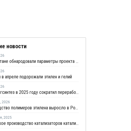
ие новости
026
В Татарстане обнародовали параметры проекта промпарка "Этилен-600"
026
 в апреле подорожали этилен и гелий
026
Казаньоргсинтез в 2025 году сократил переработку этана на 5%, сжиженного газа – на 24%
я
,
2026
Производство полимеров этилена выросло в России в ноябре
ря
,
2025
Российское производство катализаторов каталитического крекинга достигло 12 тыс. тонн в год