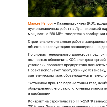
Маркет Репорт
-- Казаньоргсинтез (КОС, вхо
пусконаладочных работ на Лушниковской пар
мощностью 250 МВт, говорится в сообщении 
Строительно-монтажные работы завершены на
объекта в эксплуатацию запланирован на дек
По словам генерального директора предприя
полностью обеспечить КОС электроэнергией з
установки позволит предприятию повысить э
Проект использует газотурбинную установку,
синтетическом газе, образующемся в техноло
"Установка приняла первые тонны газа, нео
оборудования, что стало ключевым этапом под
в сообщении.
Контракт на строительство ПГУ-250 "Казаньор
2019 года. Энергоустановку следовало сдать "