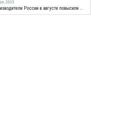
ря
,
2025
Промпроизводители России в августе повысили цены на товары на 1,1%