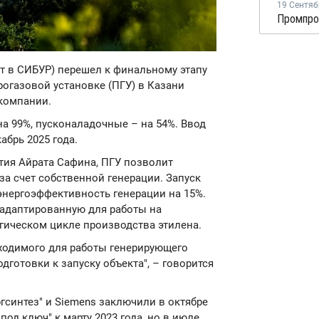
19 Сентяб
дит в СИБУР) перешел к финальному этапу
огазовой установке (ПГУ) в Казани
компании.
 99%, пусконаладочные – на 54%. Ввод
абрь 2025 года.
тия Айрата Сафина, ПГУ позволит
а счет собственной генерации. Запуск
нергоэффективность генерации на 15%.
 адаптированную для работы на
гическом цикле производства этилена.
бходимого для работы генерирующего
готовки к запуску объекта", – говорится
гсинтез" и Siemens заключили в октябре
под ключ" к марту 2023 года, но в июле