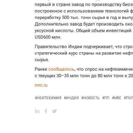
первый в стране завод по производству биоэ
построенное с использованием технологий ф
переработку 500 тыс. тонн сырья в год и выпу
Дополнительно завод будет производить окол
уксусной кислоты. Общий объем инвестиций 
USD600 млн.
Правительство Индии подчеркивает, что стр
стратегический курс страны на развитие неф
сырья.
Ранее
сообщалось
, что спрос на нефтехими
с текущих 30–35 млн тонн до 80 млн тонн к 20
mrc.ru
#
НЕФТЕХИМИЯ
#
ИНДИЯ
#
НОВОСТЬ
#
ПП
#
MRC
#
ПО