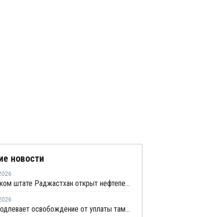
ие новости
2026
В индийском штате Раджастхан открыт нефтеперерабатывающий комплекс
2026
Индия продлевает освобождение от уплаты таможенных пошлин на импорт нефтехимии на фоне конфликта на Ближнем Востоке