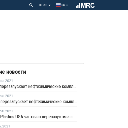
О НАС
RU
ие новости
ря
,
2021
Shintech перезапускает нефтехимические комплексы в Луизиане после урагана "Ида"
ря
,
2021
Westlake перезапускает нефтехимические комплексы в Луизиане после урагана "Ида"
ря
,
2021
Formosa Plastics USA частично перезапустила завод ПВХ в Батон-Руже после его остановки из-за урагана Ида
а
,
2021