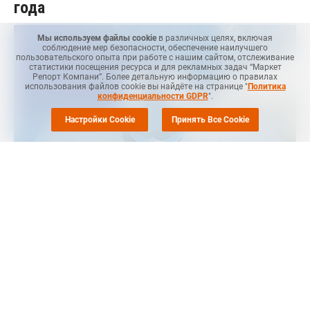
года
Мы используем файлы cookie
в различных целях, включая
соблюдение мер безопасности, обеспечение наилучшего
пользовательского опыта при работе с нашим сайтом, отслеживание
статистики посещения ресурса и для рекламных задач “Маркет
Репорт Компани”. Более детальную информацию о правилах
использования файлов cookie вы найдёте на странице "
Политика
конфиденциальности GDPR
".
Настройки Cookie
Принять Все Cookie
Маркет Репорт
-- Чистая прибыль ПАО
"Нижнекамскнефтехим" (НКНХ, входит в СИБУР) по РСБУ в
январе-сентябре 2024 года составила 26 млрд рублей против
9,1 млрд рублей в аналогичном периоде прошлого года,
сообщает
Интерфакс
.