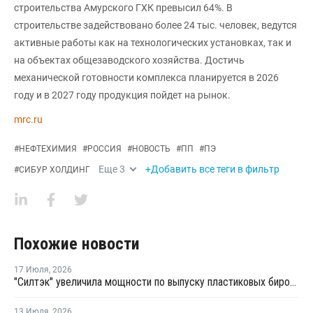
строительства Амурского ГХК превысил 64%. В
строительстве задействовано более 24 тыс. человек, ведутся
активные работы как на технологических установках, так и
на объектах общезаводского хозяйства. Достичь
механической готовности комплекса планируется в 2026
году и в 2027 году продукция пойдет на рынок.
mrc.ru
#
НЕФТЕХИМИЯ
#
РОССИЯ
#
НОВОСТЬ
#
ПП
#
ПЭ
Еще
3
+Добавить все теги в фильтр
#
СИБУР ХОЛДИНГ
Похожие новости
17 Июля
,
2026
"Силтэк" увеличила мощности по выпуску пластиковых бирок для животных
13 Июля
,
2026