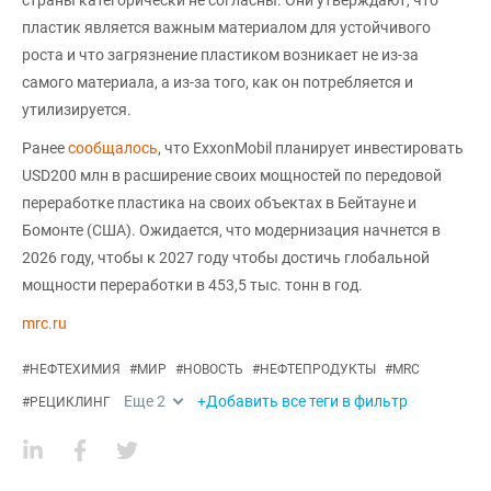
страны категорически не согласны. Они утверждают, что
пластик является важным материалом для устойчивого
роста и что загрязнение пластиком возникает не из-за
самого материала, а из-за того, как он потребляется и
утилизируется.
Ранее
сообщалось
, что ExxonMobil планирует инвестировать
USD200 млн в расширение своих мощностей по передовой
переработке пластика на своих объектах в Бейтауне и
Бомонте (США). Ожидается, что модернизация начнется в
2026 году, чтобы к 2027 году чтобы достичь глобальной
мощности переработки в 453,5 тыс. тонн в год.
mrc.ru
#
НЕФТЕХИМИЯ
#
МИР
#
НОВОСТЬ
#
НЕФТЕПРОДУКТЫ
#
MRC
Еще
2
+Добавить все теги в фильтр
#
РЕЦИКЛИНГ