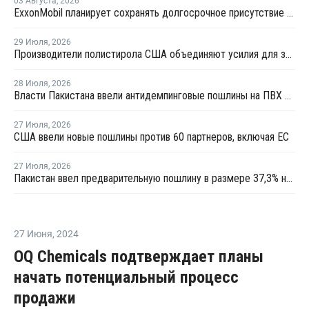
03 Августа
,
2026
ExxonMobil планирует сохранять долгосрочное присутствие в Казахстане
29 Июля
,
2026
Производители полистирола США объединяют усилия для защиты рынка от экологических ограничений
28 Июля
,
2026
Власти Пакистана ввели антидемпинговые пошлины на ПВХ из США и Индонезии
27 Июля
,
2026
США ввели новые пошлины против 60 партнеров, включая ЕС
27 Июля
,
2026
Пакистан ввел предварительную пошлину в размере 37,3% на ПВХ
27 Июня
,
2024
OQ Chemicals подтверждает планы
начать потенциальный процесс
продажи