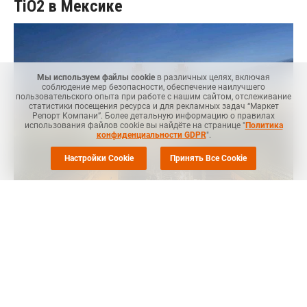
TiO2 в Мексике
Мы используем файлы cookie
в различных целях, включая
соблюдение мер безопасности, обеспечение наилучшего
пользовательского опыта при работе с нашим сайтом, отслеживание
статистики посещения ресурса и для рекламных задач “Маркет
Репорт Компани”. Более детальную информацию о правилах
использования файлов cookie вы найдёте на странице "
Политика
конфиденциальности GDPR
".
Настройки Cookie
Принять Все Cookie
Маркет Репорт
-- Компания Chemours Co. (Уилмингтон,
Делавэр) возобновила работу на своем заводе по
производству диоксида титана (TiO2) в Альтамире, Мексика,
после того, как правительство Мексики сняло ограничения
на забор воды, из-за которых несколько химических
компаний в прошлом месяце приостановили свои