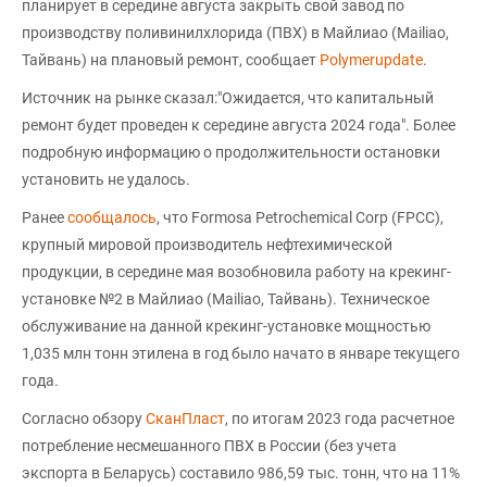
планирует в середине августа закрыть свой завод по
производству поливинилхлорида (ПВХ) в Майлиао (Mailiao,
Тайвань) на плановый ремонт, сообщает
Polymerupdate
.
Источник на рынке сказал:"Ожидается, что капитальный
ремонт будет проведен к середине августа 2024 года". Более
подробную информацию о продолжительности остановки
установить не удалось.
Ранее
сообщалось
, что Formosa Petrochemical Corp (FPCC),
крупный мировой производитель нефтехимической
продукции, в середине мая возобновила работу на крекинг-
установке №2 в Майлиао (Mailiao, Тайвань). Техническое
обслуживание на данной крекинг-установке мощностью
1,035 млн тонн этилена в год было начато в январе текущего
года.
Согласно обзору
СканПласт
, по итогам 2023 года расчетное
потребление несмешанного ПВХ в России (без учета
экспорта в Беларусь) составило 986,59 тыс. тонн, что на 11%