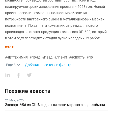
Мощность производства составит 300 тыс. тонн в год,
планируемые сроки завершения проекта – 2028 год. Новый
проект позволит компании полностью обеспечить
потребности внутреннего рынка в металлоценовых марках
полиэтилена. По данным компании, сырьем для нового
производства станет продукция комплекса ЭП-600, который
в этом году переходит к стадии пуско-наладочных работ.
mrc.ru
#
НЕФТЕХИМИЯ
#
ПЭНД
#
ПЭВД
#
ЛПЭНП
#
НОВОСТЬ
#
ПЭ
Еще
8
+Добавить все теги в фильтр
Похожие новости
26 Мая
,
2025
Экспорт ЭВА из США падает на фоне мирового переизбытка предложения