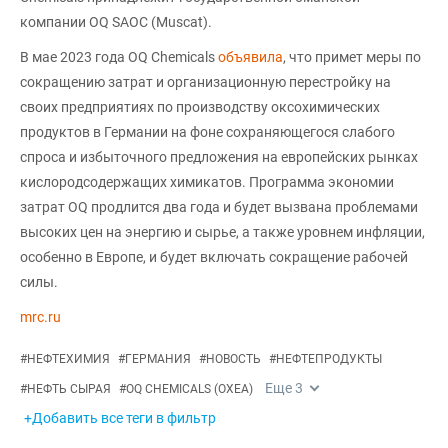
компании OQ SAOC (Muscat).
В мае 2023 года OQ Chemicals
объявила
, что примет меры по
сокращению затрат и организационную перестройку на
своих предприятиях по производству оксохимических
продуктов в Германии на фоне сохраняющегося слабого
спроса и избыточного предложения на европейских рынках
кислородсодержащих химикатов. Программа экономии
затрат OQ продлится два года и будет вызвана проблемами
высоких цен на энергию и сырье, а также уровнем инфляции,
особенно в Европе, и будет включать сокращение рабочей
силы.
mrc.ru
#
НЕФТЕХИМИЯ
#
ГЕРМАНИЯ
#
НОВОСТЬ
#
НЕФТЕПРОДУКТЫ
Еще
3
#
НЕФТЬ СЫРАЯ
#
OQ CHEMICALS (OXEA)
+Добавить все теги в фильтр