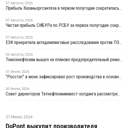
07 Августа
,
2026
Прибыль Казаньоргсинтеза в первом полугодии сократилась более чем в 2 раза
07 Августа
,
2026
Чистая прибыль СИБУРа по РСБУ за первое полугодие сократилась в 3,6 раза
07 Августа
,
2026
ЕЭК прекратила антидемпинговые расследования против ПЭ и ПП из Азербайджана и Туркменистана
03 Августа
,
2026
Томскнефтехим вышел на планово-предупредительный ремонт
31 Июля
,
2026
"Росстат" в июне зафиксировал рост производства в основных группах пластмасс
30 Июля
,
2026
Совет директоров Татнефтехиминвест-холдинга рассмотрел инновационные решения для разных сфер экономики
27 Июня
,
2024
DuPont выкупит производителя