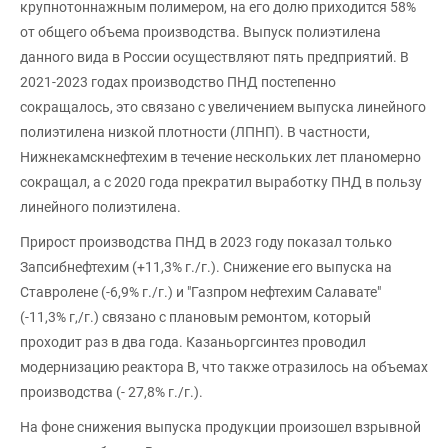
крупнотоннажным полимером, на его долю приходится 58%
от общего объема производства. Выпуск полиэтилена
данного вида в России осуществляют пять предприятий. В
2021-2023 годах производство ПНД постепенно
сокращалось, это связано с увеличением выпуска линейного
полиэтилена низкой плотности (ЛПНП). В частности,
Нижнекамскнефтехим в течение нескольких лет планомерно
сокращал, а с 2020 года прекратил выработку ПНД в пользу
линейного полиэтилена.
Прирост производства ПНД в 2023 году показал только
Запсибнефтехим (+11,3% г./г.). Снижение его выпуска на
Ставролене (-6,9% г./г.) и "Газпром нефтехим Салавате"
(-11,3% г,/г.) связано с плановым ремонтом, который
проходит раз в два года. Казаньоргсинтез проводил
модернизацию реактора В, что также отразилось на объемах
производства (- 27,8% г./г.).
На фоне снижения выпуска продукции произошел взрывной