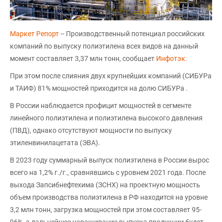
Маркет Репорт
-- Производственный потенциал российских
компаний по выпуску полиэтилена всех видов на данный
момент составляет 3,37 млн тонн, сообщает
Инфотэк
.
При этом после слияния двух крупнейших компаний (СИБУРа
и ТАИФ) 81% мощностей приходится на долю СИБУРа .
В России наблюдается профицит мощностей в сегменте
линейного полиэтилена и полиэтилена высокого давления
(ПВД), однако отсутствуют мощности по выпуску
этиленвинилацетата (ЭВА).
В 2023 году суммарный выпуск полиэтилена в России вырос
всего на 1,2% г./г., сравнявшись с уровнем 2021 года. После
выхода Запсибнефтехима (ЗСНХ) на проектную мощность
объем производства полиэтилена в РФ находится на уровне
3,2 млн тонн, загрузка мощностей при этом составляет 95-
96%, а дальнейшее наращивание выпуска продукции будет