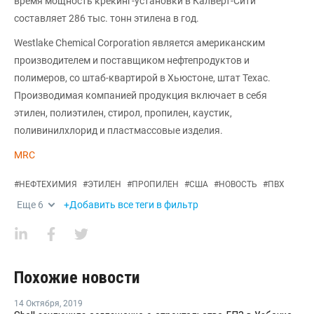
время мощность крекинг-установки в Калверт-Сити
составляет 286 тыс. тонн этилена в год.
Westlake Chemical Corporation является американским
производителем и поставщиком нефтепродуктов и
полимеров, со штаб-квартирой в Хьюстоне, штат Техас.
Производимая компанией продукция включает в себя
этилен, полиэтилен, стирол, пропилен, каустик,
поливинилхлорид и пластмассовые изделия.
MRC
#
НЕФТЕХИМИЯ
#
ЭТИЛЕН
#
ПРОПИЛЕН
#
США
#
НОВОСТЬ
#
ПВХ
Еще
6
+Добавить все теги в фильтр
Похожие новости
14 Октября
,
2019