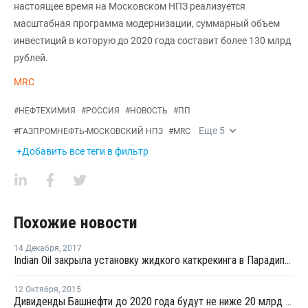
настоящее время на Московском НПЗ реализуется
масштабная программа модернизации, суммарный объем
инвестиций в которую до 2020 года составит более 130 млрд
рублей.
MRC
#
НЕФТЕХИМИЯ
#
РОССИЯ
#
НОВОСТЬ
#
ПП
Еще
5
#
ГАЗПРОМНЕФТЬ-МОСКОВСКИЙ НПЗ
#
MRC
+Добавить все теги в фильтр
Похожие новости
14 Декабря
,
2017
Indian Oil закрыла установку жидкого каткрекинга в Парадипе из-за пожара на НПЗ
12 Октября
,
2015
Дивиденды Башнефти до 2020 года будут не ниже 20 млрд рублей и 25% прибыли