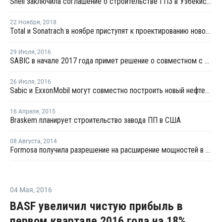
Shell заключила соглашение о строительстве ГПЗ в Узбекистане
22 Ноября
,
2018
Total и Sonatrach в ноябре приступят к проектированию новой установки дегидрирования пропана в Алжире
29 Июля
,
2016
SABIC в начале 2017 года примет решение о совместном с ExxonMobil строительстве нефтехимического комплекса в США
26 Июля
,
2016
Sabic и ExxonMobil могут совместно построить новый нефтехимический комплекс в США
16 Апреля
,
2015
Braskem планирует строительство завода ПП в США
08 Августа
,
2014
Formosa получила разрешение на расширение мощностей в Техасе
04 Мая
,
2016
BASF увеличил чистую прибыль в
первом квартале 2016 года на 18%