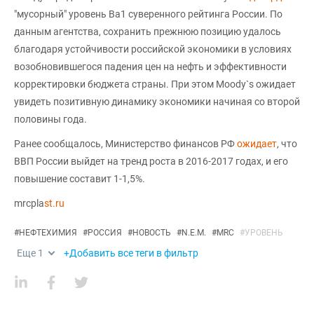
"мусорный" уровень Bа1 суверенного рейтинга России. По
данным агентства, сохранить прежнюю позицию удалось
благодаря устойчивости российской экономики в условиях
возобновившегося падения цен на нефть и эффективности
корректировки бюджета страны. При этом Moody`s ожидает
увидеть позитивную динамику экономики начиная со второй
половины года.
Ранее сообщалось, Министерство финансов РФ
ожидает
, что
ВВП России выйдет на тренд роста в 2016-2017 годах, и его
повышение составит 1-1,5%.
mrcpla
st.ru
#
НЕФТЕХИМИЯ
#
РОССИЯ
#
НОВОСТЬ
#
N.E.M.
#
MRC
#
УРОВЕНЬ
Еще
1
+Добавить все теги в фильтр