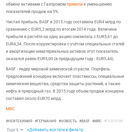
обмену активами с Газпромом
привела
к уменьшению
показателей продаж на 5%.
Чистая прибыль BASF в 2015 году составила EUR4 млрд по
сравнению с EUR5,2 млрд по итогам 2014 года. Величина
прибыли в расчёте на одну акцию снизилась с EUR5,61 до
EUR4,34. После корректировки с учётом специальных статей
и амортизации нематериальных активов этот показатель
оказался равен EUR5,00 (в предыдущем году - EUR5,44).
BASF - лидер мировой химической отрасли. Портфель
предложений концерна включает пластмассы, специальные
химические вещества, средства защиты растений, а также
нефть и природный газ. В 2015 году объем продаж концерна
составил около EUR70 млрд.
MRC
#
НЕФТЕХИМИЯ
#
ГЕРМАНИЯ
#
НОВОСТЬ
#
BASF
#
MRC
#
ГАЗПРОМ
Еще
4
+Добавить все теги в фильтр