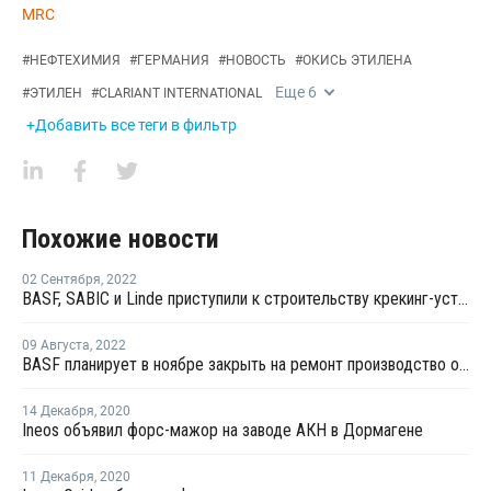
MRC
#
НЕФТЕХИМИЯ
#
ГЕРМАНИЯ
#
НОВОСТЬ
#
ОКИСЬ ЭТИЛЕНА
Еще
6
#
ЭТИЛЕН
#
CLARIANT INTERNATIONAL
+Добавить все теги в фильтр
Похожие новости
02 Сентября
,
2022
BASF, SABIC и Linde приступили к строительству крекинг-установки парового крекинга с использованием электрических печей
09 Августа
,
2022
BASF планирует в ноябре закрыть на ремонт производство окиси этилена в Людвигсхафене
14 Декабря
,
2020
Ineos объявил форс-мажор на заводе АКН в Дормагене
11 Декабря
,
2020