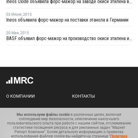
Ineos Oxide объявила форс-мажор на заводе окиси этилена в Германии
03 Июня
,
2015
Ineos объявила форс-мажор на поставки этанола в Германии
20 Мая
,
2015
BASF объявил форс-мажор на производство окиси этилена и МЭГ в Европе
О КОМПАНИИ
КОНТАКТЫ
Мы используем файлы cookie
в различных целях, включая
соблюдение мер безопасности, обеспечение наилучшего
Карта сайта
Условия использования
пользовательского опыта при работе с нашим сайтом, отслеживание
информации
статистики посещения ресурса и для рекламных задач “Маркет
Репорт Компани”. Более детальную информацию о правилах
Общий регламент по защите
использования файлов cookie вы найдёте на странице "
Политика
данных