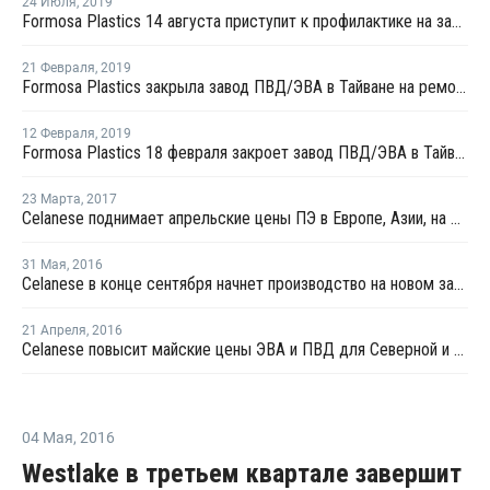
24 Июля
,
2019
Formosa Plastics 14 августа приступит к профилактике на заводе ПВД/ЭВА в Майлиао
21 Февраля
,
2019
Formosa Plastics закрыла завод ПВД/ЭВА в Тайване на ремонт
12 Февраля
,
2019
Formosa Plastics 18 февраля закроет завод ПВД/ЭВА в Тайване на ремонт
23 Марта
,
2017
Celanese поднимает апрельские цены ПЭ в Европе, Азии, на Ближнем Востоке и в Северной и Южной Америке
31 Мая
,
2016
Celanese в конце сентября начнет производство на новом заводе ЭВА эмульсий в Сингапуре
21 Апреля
,
2016
Celanese повысит майские цены ЭВА и ПВД для Северной и Южной Америки и Азии
04 Мая
,
2016
Westlake в третьем квартале завершит