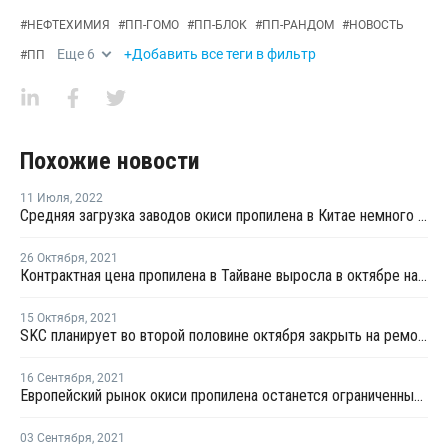
#
НЕФТЕХИМИЯ
#
ПП-ГОМО
#
ПП-БЛОК
#
ПП-РАНДОМ
#
НОВОСТЬ
Еще
6
+Добавить все теги в фильтр
#
ПП
Похожие новости
11 Июля
,
2022
Средняя загрузка заводов окиси пропилена в Китае немного выросла
26 Октября
,
2021
Контрактная цена пропилена в Тайване выросла в октябре на USD49 за тонну
15 Октября
,
2021
SKC планирует во второй половине октября закрыть на ремонт производство окиси пропилена в Ульсане
16 Сентября
,
2021
Европейский рынок окиси пропилена останется ограниченным в четвертом квартале
03 Сентября
,
2021