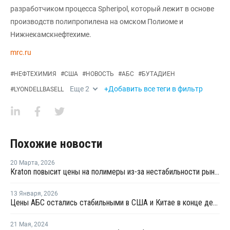
разработчиком процесса Spheripol, который лежит в основе
производств полипропилена на омском Полиоме и
Нижнекамскнефтехиме.
mrc.ru
#
НЕФТЕХИМИЯ
#
США
#
НОВОСТЬ
#
АБС
#
БУТАДИЕН
Еще
2
+Добавить все теги в фильтр
#
LYONDELLBASELL
Похожие новости
20 Марта
,
2026
Kraton повысит цены на полимеры из-за нестабильности рынка
13 Января
,
2026
Цены АБС остались стабильными в США и Китае в конце декабря прошлого года
21 Мая
,
2024