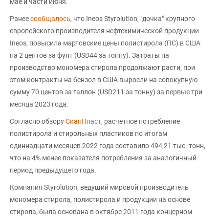
мае и части июня.
Ранее
сообщалось
, что Ineos Styrolution, "дочка" крупного
европейского производителя нефтехимической продукции
Ineos, повысила мартовские цены полистирола (ПС) в США
на 2 центов за фунт (USD44 за тонну). Затраты на
производство мономера стирола продолжают расти, при
этом контракты на бензол в США выросли на совокупную
сумму 70 центов за галлон (USD211 за тонну) за первые три
месяца 2023 года.
Согласно обзору
СканПласт
, расчетное потребление
полистирола и стирольных пластиков по итогам
одиннадцати месяцев 2022 года составило 494,21 тыс. тонн,
что на 4% менее показателя потребления за аналогичный
период предыдущего года.
Компания Styrolution, ведущий мировой производитель
мономера стирола, полистирола и продукции на основе
стирола, была основана в октябре 2011 года концерном