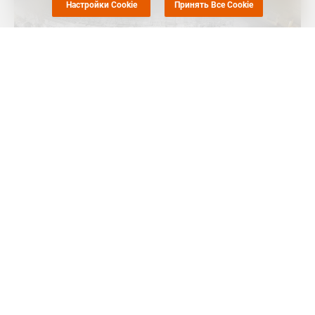
Настройки Cookie
Принять Все Cookie
MRC
-- Тайваньская компания Nan Ya Plastics, входит в
структуру Formosa Group, 24 марта закрыла производство на
линиях №2 и №3 по выпуску моноэтиленгликоля (МЭГ) в
Майлиао (Mailiao, Тайвань) на фоне сниженной маржи
производства, сообщил
Polymerupdate
.
Пока неизвестно, как долго будут закрыты данные линии
мощностью 440 тыс. тонн и 460 тыс. тонн МЭГ в год
соответственно.
Ранее
сообщалось
, что Nan Ya Plastics, входит в структуру
Formosa Group, возобновила производство на линии №1 по
выпуску моноэтиленгликоля (МЭГ) в Майлиао (Mailiao,
Тайвань), закрытое ранее на фоне сниженной маржи
производства. Данная линия мощностью 460 тыс. тонн МЭГ