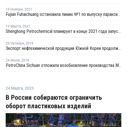
19 Ноября
,
2021
Fujian Fuhaichuang остановила линию №1 по выпуску параксилола в Китае на ремонт
19 Марта
,
2021
Shenghong Petrochemical планирует в конце 2021 года запустить комплекс в Ляньюньгане
29 Октября
,
2019
Экспорт нефтехимической продукции Южной Кореи продолжает снижаться в течение десяти месяцев подряд
24 Июля
,
2018
PetroChina Sichuan отложила возобновление производства МЭГ на конец июля
24 Марта
,
2023
В России собираются ограничить
оборот пластиковых изделий