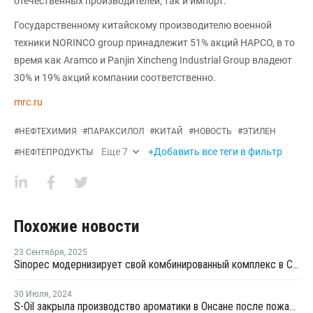
отечественных производителей, так и импорт.
Государственному китайскому производителю военной
техники NORINCO group принадлежит 51% акций HAPCO, в то
время как Aramco и Panjin Xincheng Industrial Group владеют
30% и 19% акций компании соответственно.
mrc.ru
#
НЕФТЕХИМИЯ
#
ПАРАКСИЛОЛ
#
КИТАЙ
#
НОВОСТЬ
#
ЭТИЛЕН
Еще
7
+Добавить все теги в фильтр
#
НЕФТЕПРОДУКТЫ
Похожие новости
23 Сентября
,
2025
Sinopec модернизирует свой комбинированный комплекс в Синьцзяне
30 Июля
,
2024
S-Oil закрыла производство ароматики в Онсане после пожара