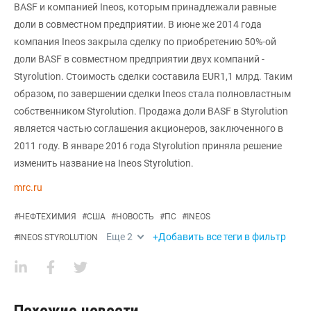
BASF и компанией Ineos, которым принадлежали равные
доли в совместном предприятии. В июне же 2014 года
компания Ineos закрыла сделку по приобретению 50%-ой
доли BASF в совместном предприятии двух компаний -
Styrolution. Стоимость сделки составила EUR1,1 млрд. Таким
образом, по завершении сделки Ineos стала полновластным
собственником Styrolution. Продажа доли BASF в Styrolution
является частью соглашения акционеров, заключенного в
2011 году. В январе 2016 года Styrolution приняла решение
изменить название на Ineos Styrolution.
mrc.ru
#
НЕФТЕХИМИЯ
#
США
#
НОВОСТЬ
#
ПС
#
INEOS
Еще
2
+Добавить все теги в фильтр
#
INEOS STYROLUTION
Похожие новости