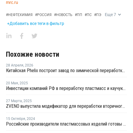
mrc.ru
Еще
7
#
НЕФТЕХИМИЯ
#
РОССИЯ
#
НОВОСТЬ
#
ПП
#
ПС
#
ПЭ
+Добавить все теги в фильтр
Похожие новости
28 Апреля
,
2026
Китайская Phelix построит завод по химической переработке пластика
20 Мая
,
2025
Инвестиции компаний РФ в переработку пластмасс и каучука в 2024 году сократились на 30%
27 Марта
,
2025
ZVENO выпустила модификатор для переработки вторичного ПС
15 Октября
,
2024
Российские производители пластмассовых изделий готовы перерабатывать все выпускаемые в стране полимеры