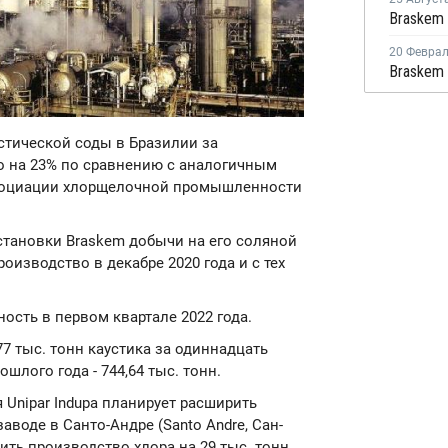
20 Февра
устической соды в Бразилии за
о на 23% по сравнению с аналогичным
ссоциации хлорщелочной промышленности
тановки Braskem добычи на его соляной
оизводство в декабре 2020 года и с тех
ость в первом квартале 2022 года.
7 тыс. тонн каустика за одиннадцать
шлого года - 744,64 тыс. тонн.
 Unipar Indupa планирует расширить
аводе в Санто-Андре (Santo Andre, Сан-
ть производство хлора на 29 тыс. тонн,