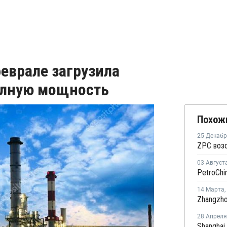
феврале загрузила
полную мощность
Похож
25 Декаб
03 Август
14 Марта
,
28 Апреля