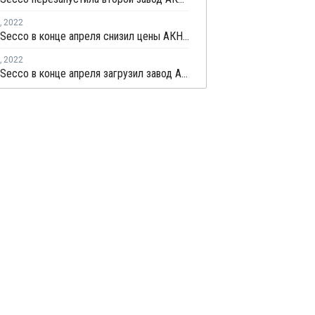
,
2022
Shanghai Secco в конце апреля снизил цены АКН в Китае на CNY100 за тонну
,
2022
Shanghai Secco в конце апреля загрузил завод АКН в Шанхае на уровне 50%