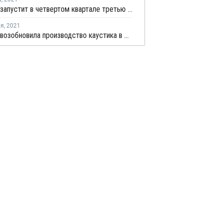
Braskem запустит в четвертом квартале третью линию производства каустической соды в Масейо
ля
,
2021
Braskem возобновила производство каустика в Бразилии