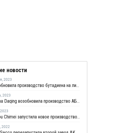
ие новости
ря
,
2023
ZPC возобновила производство бутадиена на линии №1 в Китае
а
,
2023
PetroChina Daqing возобновила производство АБС в Китае
2023
Zhangzhou Chimei запустила новое производство ПС в Китае
,
2022
Shanghai Secco перезапустила второй завод АКН в Шанхае