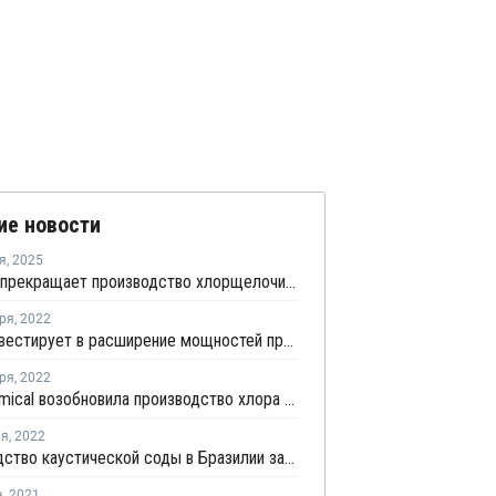
ие новости
я
,
2025
Braskem прекращает производство хлорщелочи в Бразилии
ря
,
2022
Unipar инвестирует в расширение мощностей производства хлора и каустической соды в Бразилии
ря
,
2022
Dow Chemical возобновила производство хлора и каустической соды в Бразилии
ля
,
2022
Производство каустической соды в Бразилии за 2021 год выросло на 24,7%
а
,
2021