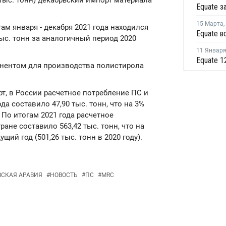
 тыс. тонн) декабрьский импорт материала
15 Марта
,
гам января - декабря 2021 года находился
 тыс. тонн за аналогичный период 2020
11 Январ
нентом для производства полистирола
т, в России расчетное потребление ПС и
а составило 47,90 тыс. тонн, что на 3%
 По итогам 2021 года расчетное
ане составило 563,42 тыс. тонн, что на
ий год (501,26 тыс. тонн в 2020 году).
СКАЯ АРАВИЯ
#
НОВОСТЬ
#
ПС
#
MRC