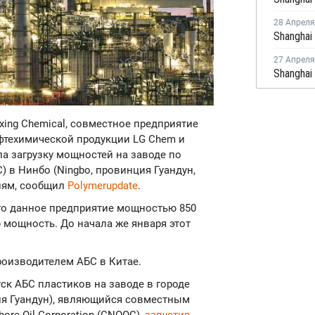
28 Апреля
27 Апреля
gxing Chemical, совместное предприятие
фтехимической продукции LG Chem и
ла загрузку мощностей на заводе по
) в Нинбо (Ningbo, провинция Гуандун,
иям, сообщил
Polymerupdate
.
лго данное предприятие мощностью 850
ю мощность. До начала же января этот
роизводителем АБС в Китае.
к АБС пластиков на заводе в городе
ия Гуандун), являющийся совместным