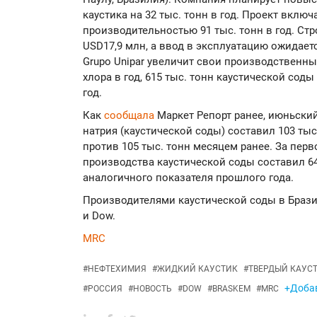
каустика на 32 тыс. тонн в год. Проект вклю
производительностью 91 тыс. тонн в год. Ст
USD17,9 млн, а ввод в эксплуатацию ожидает
Grupo Unipar увеличит свои производственны
хлора в год, 615 тыс. тонн каустической соды
год.
Как
сообщала
Маркет Репорт ранее, июньски
натрия (каустической соды) составил 103 тыс
против 105 тыс. тонн месяцем ранее. За пер
производства каустической соды составил 642
аналогичного показателя прошлого года.
Производителями каустической соды в Бразил
и Dow.
MRC
#
НЕФТЕХИМИЯ
#
ЖИДКИЙ КАУСТИК
#
ТВЕРДЫЙ КАУС
+Добав
#
РОССИЯ
#
НОВОСТЬ
#
DOW
#
BRASKEM
#
MRC