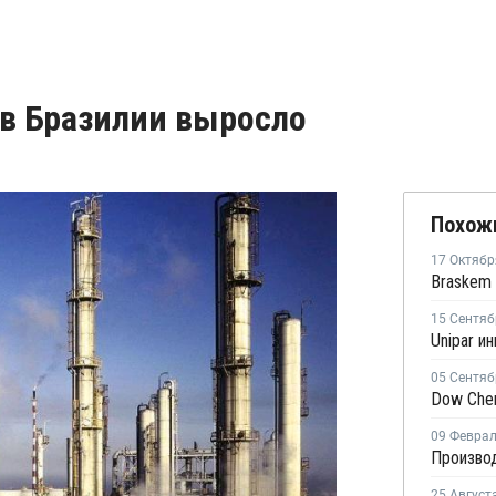
 в Бразилии выросло
Похож
17 Октябр
15 Сентяб
05 Сентяб
09 Февра
25 Август