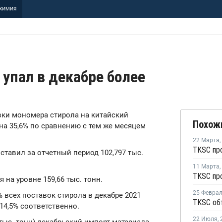
ХИМИЯ
 упал в декабре более
авки мономера стирола на китайский
Похож
на 35,6% по сравнению с тем же месяцем
22 Марта
,
ставил за отчетный период 102,797 тыс.
11 Марта
,
я на уровне 159,66 тыс. тонн.
25 Февра
 всех поставок стирола в декабре 2021
 14,5% соответственно.
22 Июля
,