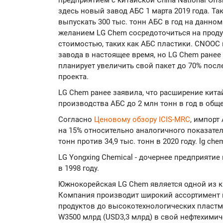
предприятием с китайской China National Offs
здесь новый завод АБС 1 марта 2019 года. Т
выпускать 300 тыс. тонн АБС в год на данно
желанием LG Chem сосредоточиться на прод
стоимостью, таких как АБС пластики. CNOOC
завода в настоящее время, но LG Chem ранее
планирует увеличить свой пакет до 70% пос
проекта.
LG Chem ранее заявила, что расширение кит
производства АБС до 2 млн тонн в год в общ
Согласно
Ценовому обзору ICIS-MRC
, импорт
на 15% относительно аналогичного показател
тонн против 34,9 тыс. тонн в 2020 году. lg che
LG Yongxing Chemical - дочернее предприят
в 1998 году.
Южнокорейская LG Chem является одной из к
Компания производит широкий ассортимент п
продуктов до высокотехнологических пластма
W3500 млрд (USD3,3 млрд) в свой нефтехимич