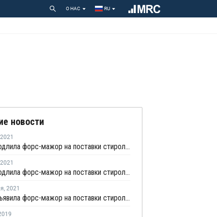
О НАС
RU
ие новости
2021
TKSC продлила форс-мажор на поставки стирола в Кувейте до первой половины апреля
2021
TKSC продлила форс-мажор на поставки стирола в Кувейте до конца марта
ля
,
2021
TKSC объявила форс-мажор на поставки стирола в Кувейте
2019