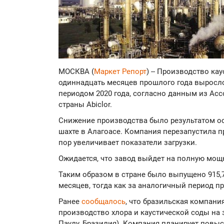
МОСКВА (
Маркет Репорт
) -- Производство ка
одиннадцать месяцев прошлого года выросл
периодом 2020 года, согласно данным из А
страны Abiclor.
Снижение производства было результатом ос
шахте в Алагоасе. Компания перезапустила пр
пор увеличивает показатели загрузки.
Ожидается, что завод выйдет на полную мощн
Таким образом в стране было выпущено 915,7
месяцев, тогда как за аналогичный период про
Ранее
сообщалось
, что бразильская компания
производство хлора и каустической соды на з
Паулу, Бразилия). Компания планирует повыси