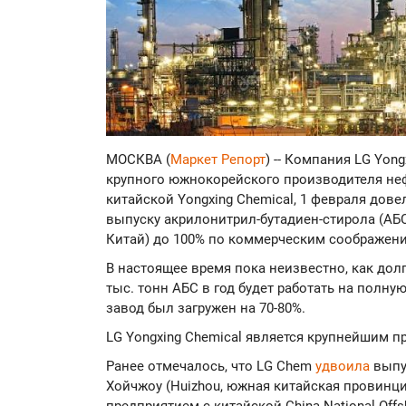
МОСКВА (
Маркет Репорт
) -- Компания LG Yon
крупного южнокорейского производителя не
китайской Yongxing Chemical, 1 февраля дове
выпуску акрилонитрил-бутадиен-стирола (АБС
Китай) до 100% по коммерческим соображен
В настоящее время пока неизвестно, как до
тыс. тонн АБС в год будет работать на полну
завод был загружен на 70-80%.
LG Yongxing Chemical является крупнейшим п
Ранее отмечалось, что LG Chem
удвоила
выпус
Хойчжоу (Huizhou, южная китайская провинц