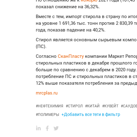
По отношению же к
ноябрю
2021 года (161,43
показал снижение на 36,32%.
Вместе с тем, импорт стирола в страну по ито
на уровне 1 691,36 тыс. тонн против 2 830,39
года, показав падение на 40,2%.
Стирол является основным сырьевым компо
(ПС).
Согласно
СканПласту
компании Маркет Репор
стирольных пластиков в декабре прошлого год
больше по сравнению с декабрем в 2020 году.
потребление ПС и стирольных пластиков в стр
12% выше показателя потребления за предыдущ
mrcplas.ru
#
НЕФТЕХИМИЯ
#
СТИРОЛ
#
КИТАЙ
#
КУВЕЙТ
#
САУДОВ
+Добавить все теги в фильтр
#
ПОЛИМЕРЫ