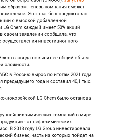
hore Oil Corporation (CNOOC),
запустив
аким образом, теперь компания сможет
м комплексе. Этот шаг был продиктован
укции с высокой добавленной
 и LG Chem каждый имеет 50% акций
 в своем заявлении сообщила, что
ле осуществления инвестиционного
айского завода повысит ее общий объем
ей сложности.
 АБС в Россию вырос по итогам 2021 года
я предыдущего года и составил 40,1 тыс.
m
ие южнокорейской LG Chem было останова
рупнейших химических компаний в мире.
родукции - от нефтехимических
сс. В 2013 году LG Group инвестировала
еский бизнес, часть из которых пойдет на