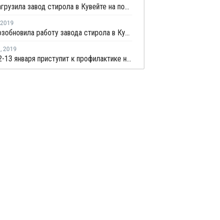
Equate загрузила завод стирола в Кувейте на полную мощность после перезапуска
2019
Equate возобновила работу завода стирола в Кувейте после планового ремонта
я
,
2019
Equate 12-13 января приступит к профилактике на заводе стирола в Кувейте