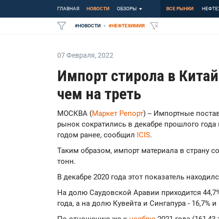
ГЛАВНАЯ
НОВОСТИ
ОБЗОРЫ
ВСЕ РЫНКИ
НЕФТЕ
#
НОВОСТИ
#
НЕФТЕХИМИЯ
07 Февраля
,
2022
Импорт стирола в Китай
чем на треть
МОСКВА (
Маркет Репорт
) -- Импортные пост
рынок сократились в декабре прошлого года 
годом ранее, сообщил
ICIS
.
Таким образом, импорт материала в страну со
тонн.
В декабре 2020 года этот показатель находилс
На долю Саудовской Аравии приходится 44,7%
года, а на долю Кувейта и Сингапура - 16,7% и