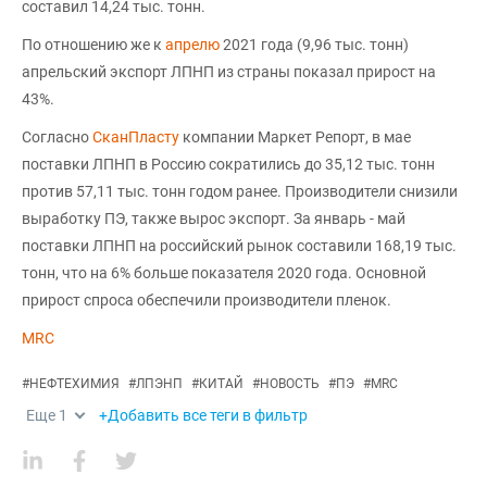
составил 14,24 тыс. тонн.
По отношению же к
апрелю
2021 года (9,96 тыс. тонн)
апрельский экспорт ЛПНП из страны показал прирост на
43%.
Согласно
СканПласту
компании Маркет Репорт, в мае
поставки ЛПНП в Россию сократились до 35,12 тыс. тонн
против 57,11 тыс. тонн годом ранее. Производители снизили
выработку ПЭ, также вырос экспорт. За январь - май
поставки ЛПНП на российский рынок составили 168,19 тыс.
тонн, что на 6% больше показателя 2020 года. Основной
прирост спроса обеспечили производители пленок.
MRC
#
НЕФТЕХИМИЯ
#
ЛПЭНП
#
КИТАЙ
#
НОВОСТЬ
#
ПЭ
#
MRC
Еще
1
+Добавить все теги в фильтр