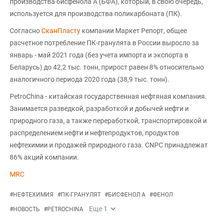
производства бисфенола А (БФА), который, в свою очередь,
используется для производства поликарбоната (ПК).
Согласно
СканПласту
компании Маркет Репорт, общее
расчетное потребление ПК-гранулята в России выросло за
январь - май 2021 года (без учета импорта и экспорта в
Беларусь) до 42,2 тыс. тонн, прирост равен 8% относительно
аналогичного периода 2020 года (38,9 тыс. тонн).
PetroChina - китайская государственная нефтяная компания.
Занимается разведкой, разработкой и добычей нефти и
природного газа, а также переработкой, транспортировкой и
распределением нефти и нефтепродуктов, продуктов
нефтехимии и продажей природного газа. CNPC принадлежат
86% акций компании.
MRC
#
НЕФТЕХИМИЯ
#
ПК-ГРАНУЛЯТ
#
БИСФЕНОЛ А
#
ФЕНОЛ
Еще
1
#
НОВОСТЬ
#
PETROCHINA