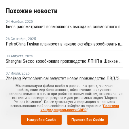
Похожие новости
04 Ноября
,
2025
Ineos рассматривает возможность выхода из совместного предприятия Sinopec Petchems
26 Сентября
,
2025
PetroChina Fushun планирует в начале октября возобновить производство ПНД в Фушуне
08 Августа
,
2025
Shanghai Secco возобновила производство ЛПНП в Шанхае после ремонта
07 Июля
,
2025
Zhejiang Petrochemical запустит новое производство ПВД/ЭВА в первом квартале 2026 года
Мы используем файлы cookie
в различных целях, включая
соблюдение мер безопасности, обеспечение наилучшего
04 Июля
,
2025
пользовательского опыта при работе с нашим сайтом, отслеживание
Wanhua Chemical возобновила производство ЛПНП после профилактики
статистики посещения ресурса и для рекламных задач “Маркет
Репорт Компани”. Более детальную информацию о правилах
использования файлов cookie вы найдёте на странице "
Политика
04 Июля
,
2025
конфиденциальности GDPR
".
ZPC планирует в начале июля возобновить производство
Настройки Cookie
Принять Все Cookie