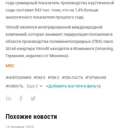
года суммарный показатель производства каустической
соды составил 543 тыс. тонн, что на 1,4% больше
аналогичного показателя прошлого года.
Vinnolit является интегрированной международной
компанией, которая занимает лидирующее положение в
области производства поливинилхлоридных (ПВХ) смол.
Штаб-квартира Vinnolit находятся в Исманинге (Ismaning,
Германия, недалеко от Мюнхена).
MRC
#
НЕФТЕХИМИЯ
#
ПВХ-Е
#
ПВХ-С
#
ПВХ-ПАСТА
#
ГЕРМАНИЯ
Еще
2
+Добавить все теги в фильтр
#
НОВОСТЬ
Похожие новости
15 Октября
,
2025