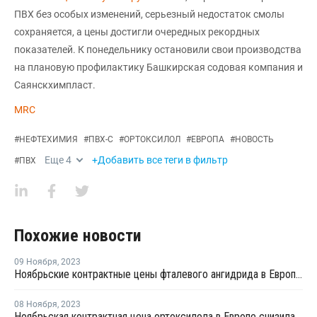
ПВХ без особых изменений, серьезный недостаток смолы
сохраняется, а цены достигли очередных рекордных
показателей. К понедельнику остановили свои производства
на плановую профилактику Башкирская содовая компания и
Саянскхимпласт.
MRC
#
НЕФТЕХИМИЯ
#
ПВХ-С
#
ОРТОКСИЛОЛ
#
ЕВРОПА
#
НОВОСТЬ
Еще
4
+Добавить все теги в фильтр
#
ПВХ
Похожие новости
09 Ноября
,
2023
Ноябрьские контрактные цены фталевого ангидрида в Европе снизились на EUR20 за тонну
08 Ноября
,
2023
Ноябрьская контрактная цена ортоксилола в Европе снизилась на EUR20 за тонну