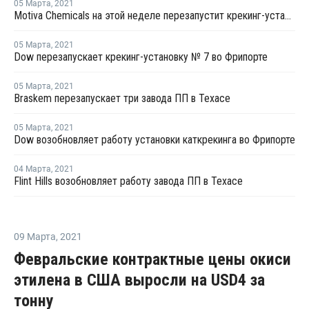
05 Марта
,
2021
Motiva Chemicals на этой неделе перезапустит крекинг-установку в Порт-Артуре
05 Марта
,
2021
Dow перезапускает крекинг-установку № 7 во Фрипорте
05 Марта
,
2021
Braskem перезапускает три завода ПП в Техасе
05 Марта
,
2021
Dow возобновляет работу установки каткрекинга во Фрипорте
04 Марта
,
2021
Flint Hills возобновляет работу завода ПП в Техасе
09 Марта
,
2021
Февральские контрактные цены окиси
этилена в США выросли на USD4 за
тонну