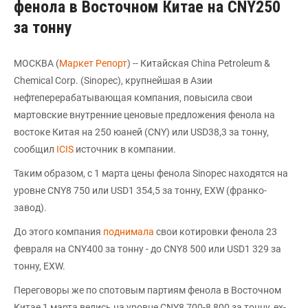
фенола в Восточном Китае на CNY250
за тонну
МОСКВА (
Маркет Репорт
) -- Китайская China Petroleum &
Chemical Corp. (Sinopec), крупнейшая в Азии
нефтеперерабатывающая компания, повысила свои
мартовские внутренние ценовые предложения фенола на
востоке Китая на 250 юаней (CNY) или USD38,3 за тонну,
сообщил
ICIS
источник в компании.
Таким образом, с 1 марта цены фенола Sinopec находятся на
уровне CNY8 750 или USD1 354,5 за тонну, EXW (франко-
завод).
До этого компания
поднимала
свои котировки фенола 23
февраля на CNY400 за тонну - до CNY8 500 или USD1 329 за
тонну, EXW.
Переговоры же по спотовым партиям фенола в Восточном
Китае 1 марта велись на уровне CNY8 700-8 800 за тонну, ex-