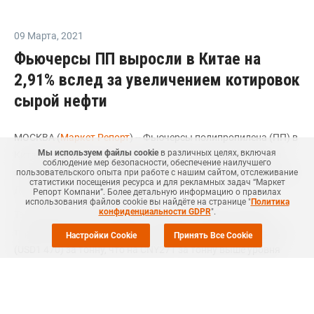
09 Марта
,
2021
Фьючерсы ПП выросли в Китае на
2,91% вслед за увеличением котировок
сырой нефти
МОСКВА (
Маркет Репорт
) -- Фьючерсы полипропилена (ПП) в
Мы используем файлы cookie
в различных целях, включая
Китае увеличились в понедельник на 2,91% на фоне роста
соблюдение мер безопасности, обеспечение наилучшего
котировок сырой нефти, сообщил
ICIS
со ссылкой на данные
пользовательского опыта при работе с нашим сайтом, отслеживание
статистики посещения ресурса и для рекламных задач “Маркет
Далянской товарной биржи (DCE).
Репорт Компани”. Более детальную информацию о правилах
использования файлов cookie вы найдёте на странице "
Политика
конфиденциальности GDPR
".
Так, фьючерсы ПП на май 2021 года, наиболее активно
торгуемые на DCE, 8 марта находились на уровне CNY9 582
Настройки Cookie
Принять Все Cookie
(USD1 470) за тонну, что на CNY271 за тонну выше уровня
предыдущего согласования.
По данным DCE, в понедельник на продажу было выставлено
около 3,15 млн тонн ПП для поставок в мае текущего года.