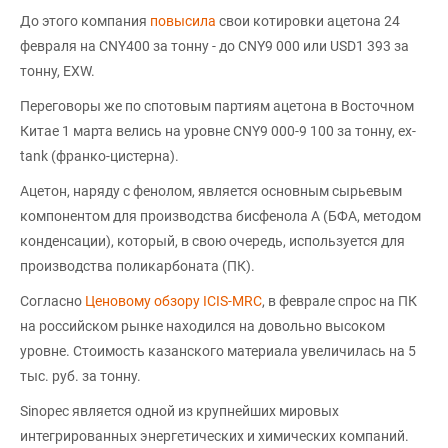
До этого компания
повысила
свои котировки ацетона 24
февраля на CNY400 за тонну - до CNY9 000 или USD1 393 за
тонну, EXW.
Переговоры же по спотовым партиям ацетона в Восточном
Китае 1 марта велись на уровне CNY9 000-9 100 за тонну, ex-
tank (франко-цистерна).
Ацетон, наряду с фенолом, является основным сырьевым
компонентом для производства бисфенола А (БФА, методом
конденсации), который, в свою очередь, используется для
производства поликарбоната (ПК).
Согласно
Ценовому обзору ICIS-MRC
, в феврале спрос на ПК
на российском рынке находился на довольно высоком
уровне. Стоимость казанского материала увеличилась на 5
тыс. руб. за тонну.
Sinopec является одной из крупнейших мировых
интегрированных энергетических и химических компаний.