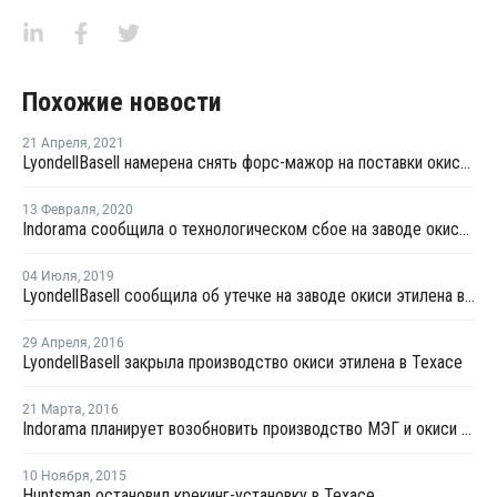
Похожие новости
21 Апреля
,
2021
LyondellBasell намерена снять форс-мажор на поставки окиси этилена и этиленгликоля в США
13 Февраля
,
2020
Indorama сообщила о технологическом сбое на заводе окиси этилена в Техасе
04 Июля
,
2019
LyondellBasell сообщила об утечке на заводе окиси этилена в Бейпорте
29 Апреля
,
2016
LyondellBasell закрыла производство окиси этилена в Техасе
21 Марта
,
2016
Indorama планирует возобновить производство МЭГ и окиси этилена в Техасе в начале апреля
10 Ноября
,
2015
Huntsman остановил крекинг-установку в Техасе