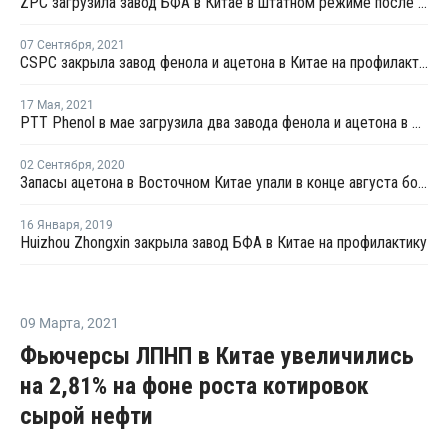
ZPC загрузила завод БФА в Китае в штатном режиме после перезапуска
07 Сентября
,
2021
CSPC закрыла завод фенола и ацетона в Китае на профилактику
17 Мая
,
2021
PTT Phenol в мае загрузила два завода фенола и ацетона в Таиланде на полную мощность
02 Сентября
,
2020
Запасы ацетона в Восточном Китае упали в конце августа более чем на четверть
16 Января
,
2019
Huizhou Zhongxin закрыла завод БФА в Китае на профилактику
09 Марта
,
2021
Фьючерсы ЛПНП в Китае увеличились
на 2,81% на фоне роста котировок
сырой нефти