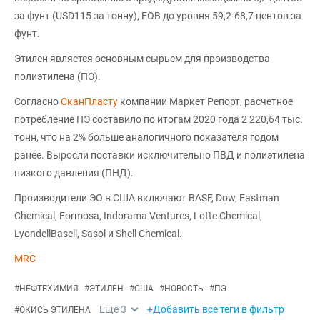
за фунт (USD115 за тонну), FOB до уровня 59,2-68,7 центов за
фунт.
Этилен является основным сырьем для производства
полиэтилена (ПЭ).
Согласно
СканПласту
компании Маркет Репорт, расчетное
потребление ПЭ составило по итогам 2020 года 2 220,64 тыс.
тонн, что на 2% больше аналогичного показателя годом
ранее. Выросли поставки исключительно ПВД и полиэтилена
низкого давления (ПНД).
Производители ЭО в США включают BASF, Dow, Eastman
Chemical, Formosa, Indorama Ventures, Lotte Chemical,
LyondellBasell, Sasol и Shell Chemical.
MRC
#
НЕФТЕХИМИЯ
#
ЭТИЛЕН
#
США
#
НОВОСТЬ
#
ПЭ
Еще
3
+Добавить все теги в фильтр
#
ОКИСЬ ЭТИЛЕНА