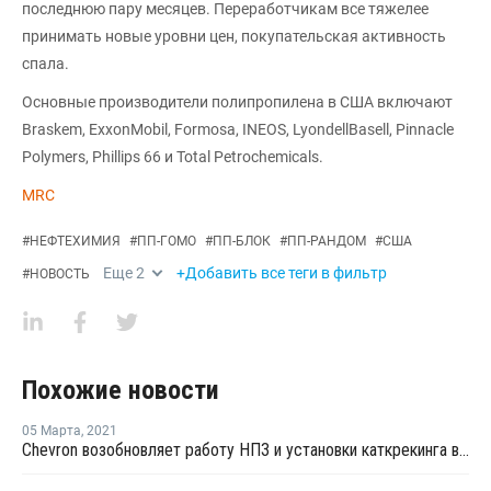
последнюю пару месяцев. Переработчикам все тяжелее
принимать новые уровни цен, покупательская активность
спала.
Основные производители полипропилена в США включают
Braskem, ExxonMobil, Formosa, INEOS, LyondellBasell, Pinnacle
Polymers, Phillips 66 и Total Petrochemicals.
MRC
#
НЕФТЕХИМИЯ
#
ПП-ГОМО
#
ПП-БЛОК
#
ПП-РАНДОМ
#
США
Еще
2
+Добавить все теги в фильтр
#
НОВОСТЬ
Похожие новости
05 Марта
,
2021
Chevron возобновляет работу НПЗ и установки каткрекинга в Пасадене