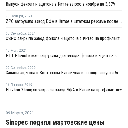
Выпуск фенола и ацетона в Китае вырос в ноябре на 3,37%
23 Ноября
,
2021
ZPC загрузила завод БФА в Китае в штатном режиме после перезапуска
07 Сентября
,
2021
CSPC закрыла завод фенола и ацетона в Китае на профилактику
17 Мая
,
2021
PTT Phenol в мае загрузила два завода фенола и ацетона в Таиланде на полную мощность
02 Сентября
,
2020
Запасы ацетона в Восточном Китае упали в конце августа более чем на четверть
16 Января
,
2019
Huizhou Zhongxin закрыла завод БФА в Китае на профилактику
09 Марта
,
2021
Sinopec поднял мартовские цены