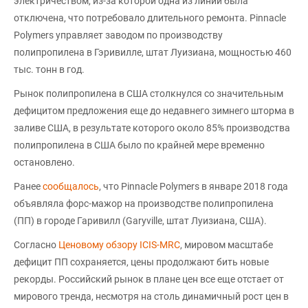
электричеством, из-за которой одна из линий была
отключена, что потребовало длительного ремонта. Pinnacle
Polymers управляет заводом по производству
полипропилена в Гэривилле, штат Луизиана, мощностью 460
тыс. тонн в год.
Рынок полипропилена в США столкнулся со значительным
дефицитом предложения еще до недавнего зимнего шторма в
заливе США, в результате которого около 85% производства
полипропилена в США было по крайней мере временно
остановлено.
Ранее
сообщалось
, что Pinnacle Polymers в январе 2018 года
объявляла форс-мажор на производстве полипропилена
(ПП) в городе Гаривилл (Garyville, штат Луизиана, США).
Согласно
Ценовому обзору ICIS-MRC
, мировом масштабе
дефицит ПП сохраняется, цены продолжают бить новые
рекорды. Российский рынок в плане цен все еще отстает от
мирового тренда, несмотря на столь динамичный рост цен в