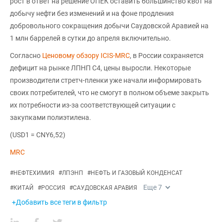
рост в ответ на решение ОПЕК оставить большинство квот на
добычу нефти без изменений и на фоне продления
добровольного сокращения добычи Саудовской Аравией на
1 млн баррелей в сутки до апреля включительно.
Согласно
Ценовому обзору ICIS-MRC
, в России сохраняется
дефицит на рынке ЛПНП С4, цены выросли. Некоторые
производители стретч-пленки уже начали информировать
своих потребителей, что не смогут в полном объеме закрыть
их потребности из-за соответствующей ситуации с
закупками полиэтилена.
(USD1 = CNY6,52)
MRC
#
НЕФТЕХИМИЯ
#
ЛПЭНП
#
НЕФТЬ И ГАЗОВЫЙ КОНДЕНСАТ
Еще
7
#
КИТАЙ
#
РОССИЯ
#
САУДОВСКАЯ АРАВИЯ
+Добавить все теги в фильтр