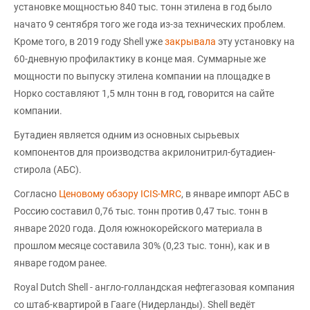
установке мощностью 840 тыс. тонн этилена в год было
начато 9 сентября того же года из-за технических проблем.
Кроме того, в 2019 году Shell уже
закрывала
эту установку на
60-дневную профилактику в конце мая. Суммарные же
мощности по выпуску этилена компании на площадке в
Норко составляют 1,5 млн тонн в год, говорится на сайте
компании.
Бутадиен является одним из основных сырьевых
компонентов для производства акрилонитрил-бутадиен-
стирола (АБС).
Согласно
Ценовому обзору ICIS-MRC
, в январе импорт АБС в
Россию составил 0,76 тыс. тонн против 0,47 тыс. тонн в
январе 2020 года. Доля южнокорейского материала в
прошлом месяце составила 30% (0,23 тыс. тонн), как и в
январе годом ранее.
Royal Dutch Shell - англо-голландская нефтегазовая компания
со штаб-квартирой в Гааге (Нидерланды). Shell ведёт