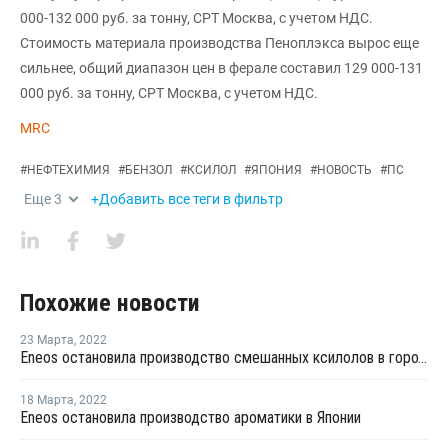
000-132 000 руб. за тонну, CPT Москва, с учетом НДС.
Стоимость материала производства Пеноплэкса вырос еще
сильнее, общий диапазон цен в ферале составил 129 000-131
000 руб. за тонну, CPT Москва, с учетом НДС.
MRC
#
НЕФТЕХИМИЯ
#
БЕНЗОЛ
#
КСИЛОЛ
#
ЯПОНИЯ
#
НОВОСТЬ
#
ПС
Еще
3
+Добавить все теги в фильтр
Похожие новости
23 Марта
,
2022
Eneos остановила производство смешанных ксилолов в городе Итихаре
18 Марта
,
2022
Eneos остановила производство ароматики в Японии