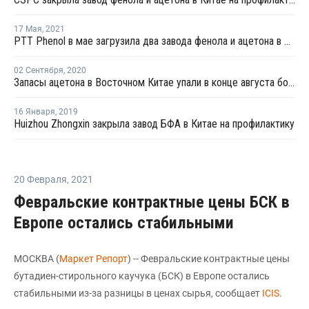
17 Мая
,
2021
PTT Phenol в мае загрузила два завода фенола и ацетона в Таиланде на полную мощность
02 Сентября
,
2020
Запасы ацетона в Восточном Китае упали в конце августа более чем на четверть
16 Января
,
2019
Huizhou Zhongxin закрыла завод БФА в Китае на профилактику
20 Февраля
,
2021
Февральские контрактные цены БСК в
Европе остались стабильными
МОСКВА (
Маркет Репорт
) -- Февральские контрактные цены
бутадиен-стирольного каучука (БСК) в Европе остались
стабильными из-за разницы в ценах сырья, сообщает
ICIS
.