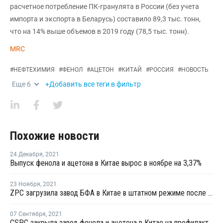
расчетное потребление ПК-гранулята в России (без учета
импорта и экспорта в Беларусь) составило 89,3 тыс. тонн,
что на 14% выше объемов в 2019 году (78,5 тыс. тонн).
MRC
#
НЕФТЕХИМИЯ
#
ФЕНОЛ
#
АЦЕТОН
#
КИТАЙ
#
РОССИЯ
#
НОВОСТЬ
Еще
6
+Добавить все теги в фильтр
Похожие новости
24 Декабря
,
2021
Выпуск фенола и ацетона в Китае вырос в ноябре на 3,37%
23 Ноября
,
2021
ZPC загрузила завод БФА в Китае в штатном режиме после перезапуска
07 Сентября
,
2021
CSPC закрыла завод фенола и ацетона в Китае на профилактику