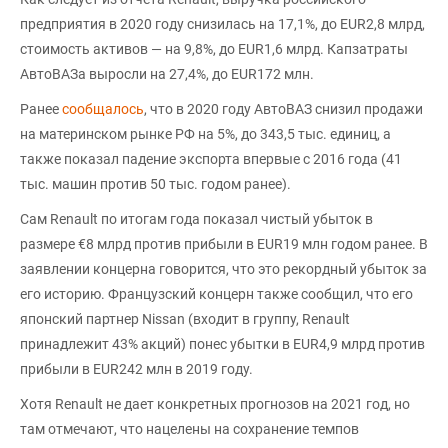
предприятия в 2020 году снизилась на 17,1%, до EUR2,8 млрд,
стоимость активов — на 9,8%, до EUR1,6 млрд. Капзатраты
АвтоВАЗа выросли на 27,4%, до EUR172 млн.
Ранее
сообщалось
, что в 2020 году АвтоВАЗ снизил продажи
на материнском рынке РФ на 5%, до 343,5 тыс. единиц, а
также показал падение экспорта впервые с 2016 года (41
тыс. машин против 50 тыс. годом ранее).
Сам Renault по итогам года показал чистый убыток в
размере €8 млрд против прибыли в EUR19 млн годом ранее. В
заявлении концерна говорится, что это рекордный убыток за
его историю. Французский концерн также сообщил, что его
японский партнер Nissan (входит в группу, Renault
принадлежит 43% акций) понес убытки в EUR4,9 млрд против
прибыли в EUR242 млн в 2019 году.
Хотя Renault не дает конкретных прогнозов на 2021 год, но
там отмечают, что нацелены на сохранение темпов