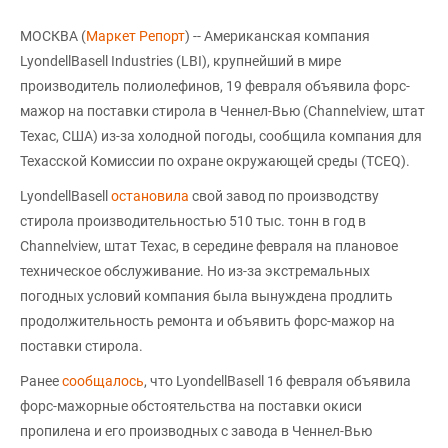
МОСКВА (
Маркет Репорт
) -- Американская компания
LyondellBasell Industries (LBI), крупнейший в мире
производитель полиолефинов, 19 февраля объявила форс-
мажор на поставки стирола в Ченнел-Вью (Channelview, штат
Техас, США) из-за холодной погоды, сообщила компания для
Техасской Комиссии по охране окружающей среды (TCEQ).
LyondellBasell
остановила
свой завод по производству
стирола производительностью 510 тыс. тонн в год в
Channelview, штат Техас, в середине февраля на плановое
техническое обслуживание. Но из-за экстремальных
погодных условий компания была вынуждена продлить
продолжительность ремонта и объявить форс-мажор на
поставки стирола.
Ранее
сообщалось
, что LyondellBasell 16 февраля объявила
форс-мажорные обстоятельства на поставки окиси
пропилена и его производных с завода в Ченнел-Вью