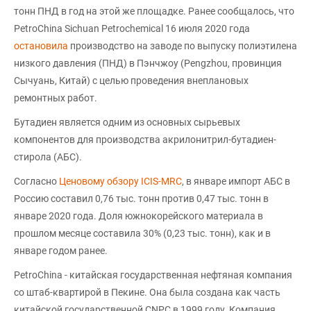
тонн ПНД в год на этой же площадке. Ранее сообщалось, что
PetroChina Sichuan Petrochemical 16 июля 2020 года
остановила
производство на заводе по выпуску полиэтилена
низкого давления (ПНД) в Пэнчжоу (Pengzhou, провинция
Сычуань, Китай) с целью проведения внеплановых
ремонтных работ.
Бутадиен является одним из основных сырьевых
компонентов для производства акрилонитрил-бутадиен-
стирола (АБС).
Согласно
Ценовому обзору ICIS-MRC
, в январе импорт АБС в
Россию составил 0,76 тыс. тонн против 0,47 тыс. тонн в
январе 2020 года. Доля южнокорейского материала в
прошлом месяце составила 30% (0,23 тыс. тонн), как и в
январе годом ранее.
PetroChina - китайская государственная нефтяная компания
со штаб-квартирой в Пекине. Она была создана как часть
китайской государственной CNPC в 1999 году. Компания