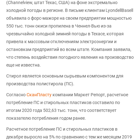
(Channelview, штат Техас, США) на фоне экстремально
холодной погоды в регионе. В письме клиентам LyondellBasell
объявила о форс-мажоре на своем предприятии мощностью
550 тыс. тонн окиси пропилена в Ченнел-Вью из-за
чрезвычайно холодной зимней погоды в Техасе, которая
привела к массовым отключениям электроэнергии и
остановкам предприятий во всем штате. Компания заявила,
что степень воздействия погодного явления на производство
еще не известна.
Стирол является основным сырьевым компонентом для
производства полистирола (ПС).
Согласно
СканПласту
компании Маркет Репорт, расчетное
потребление ПС и стирольных пластиков составило по
итогам 2020 года 502,63 тыс. тонн, что соответствует
показателю потребления годом ранее.
Расчетное потребление ПС и стирольных пластиков в
декабре выросло на 5% по сравнению с тем же месяцем 2019