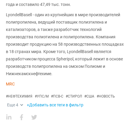
года и составило 47,49 тыс. тонн.
LyondellBasell - один из крупнейших в мире производителей
полипропилена, ведущий поставщик полиэтилена и
катализаторов, а также разработчик технологий
производства полиэтилена и полипропилена. Компания
производит продукцию на 58 производственных площадках
в 18 странах мира. Кроме того, LyondellBasell является
разработчиком процесса Spheripol, который лежит в основе
производств полипропилена на омском Полиоме и
Нижнекамскнефтехиме.
MRC
#
НЕФТЕХИМИЯ
#
УПС/М
#
ПСВ-С
#
СТИРОЛ
#
США
#
НОВОСТЬ
Еще
4
+Добавить все теги в фильтр