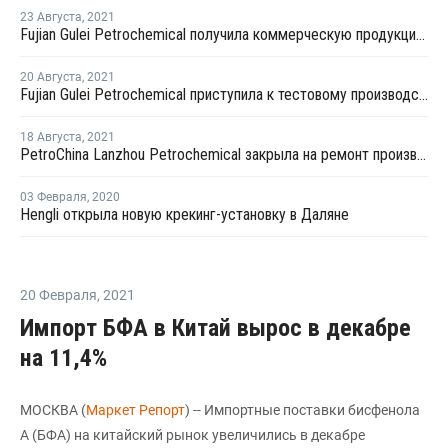
23 Августа
,
2021
Fujian Gulei Petrochemical получила коммерческую продукцию на новой крекинг-установке в Китае
20 Августа
,
2021
Fujian Gulei Petrochemical приступила к тестовому производству на новой крекинг-установке в Китае
18 Августа
,
2021
PetroChina Lanzhou Petrochemical закрыла на ремонт производство БСК в Китае
03 Февраля
,
2020
Hengli открыла новую крекинг-установку в Даляне
20 Февраля
,
2021
Импорт БФА в Китай вырос в декабре
на 11,4%
МОСКВА (
Маркет Репорт
) -- Импортные поставки бисфенола
А (БФА) на китайский рынок увеличились в декабре