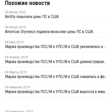
Похожие новости
30 Июня
,
2022
AmSty повысила цены ПС в США
08 Июля
,
2019
Americas Styrenics подянла июльские цены ПС в США
08 Мая
,
2019
Маржа производства ПСC/М и УПС/М в США увеличилась в апреле
09 Апреля
,
2019
Маржа производства ПСC/М и УПС/М в США демонстрировала разнонаправленный тренд в марте
06 Марта
,
2019
Маржа производства ПСC/М и УПС/М в США снизилась в феврале
05 Февраля
,
2019
Маржа производства ПСC/М и УПС/М в США выросла в январе
20 Февраля
,
2021