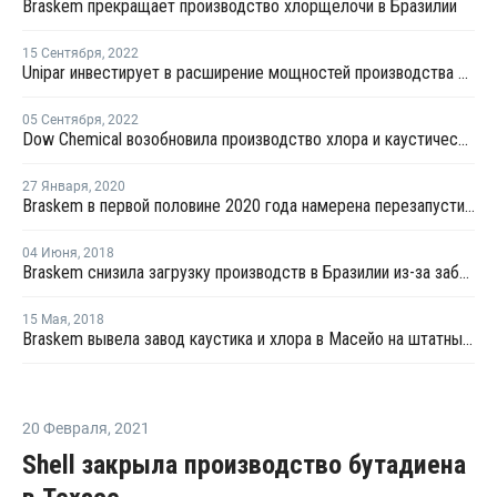
Braskem прекращает производство хлорщелочи в Бразилии
15 Сентября
,
2022
Unipar инвестирует в расширение мощностей производства хлора и каустической соды в Бразилии
05 Сентября
,
2022
Dow Chemical возобновила производство хлора и каустической соды в Бразилии
27 Января
,
2020
Braskem в первой половине 2020 года намерена перезапустить более мощный завод каустика в Бразилии
04 Июня
,
2018
Braskem снизила загрузку производств в Бразилии из-за забастовок перевозчиков
15 Мая
,
2018
Braskem вывела завод каустика и хлора в Масейо на штатный режим работы
20 Февраля
,
2021
Shell закрыла производство бутадиена