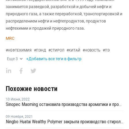
занимается разведкой, разработкой и добычей нефти и
природного газа, а также переработкой, транспортировкой и
распределением нефти и нефтепродуктов, продуктов
нефтехимии и продажей природного газа.
MRC
#
НЕФТЕХИМИЯ
#
ПЭНД
#
СТИРОЛ
#
КИТАЙ
#
НОВОСТЬ
#
ПЭ
Еще
3
+Добавить все теги в фильтр
Похожие новости
10 Июня
,
2022
Sinopec Maoming остановила производства ароматики и производства этилена из-за пожара
09 Ноября
,
2021
Ningbo Huatai Wealthy Polymer закрыла производство стирола в Нинбо