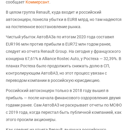
сообщает
Коммерсант
.
В целом группа Renault, куда входит и российский
автоконцерн, понесла убытки в EUR8 млрд, но там надеются
на постепенное восстановление рынка.
Чистый убыток АвтоВАЗа по итогам 2020 года составил
EUR196 млн против прибыли в EUR72 млн годом ранее,
следует из отчета Renault Group. На сегодня у французского
концерна 67,61% в Alliance Rostec Auto, у Ростеха — 32,39%. В
планах Ростеха было продолжить снижать долю в СП,
контролирующем АвтоВАЗ, но этот процесс увязан с
переводом компании в российскую юрисдикцию.
Российский автоконцерн только в 2018 году вышел в
прибыль — после начала финансового оздоровления двумя
годами ранее. Сам АвтоВАЗ не раскрывает отчеты по МСФО
с 2019 года, когда перестал быть публичной компанией, как
этого просили акционеры.
Как следует из отчета Renault, выручка российского