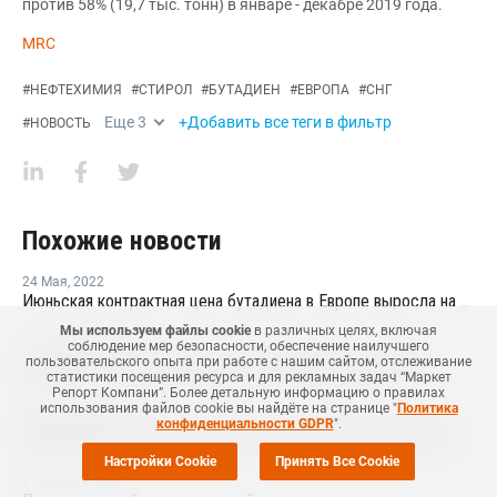
против 58% (19,7 тыс. тонн) в январе - декабре 2019 года.
MRC
#
НЕФТЕХИМИЯ
#
СТИРОЛ
#
БУТАДИЕН
#
ЕВРОПА
#
СНГ
Еще
3
+Добавить все теги в фильтр
#
НОВОСТЬ
Похожие новости
24 Мая
,
2022
Июньская контрактная цена бутадиена в Европе выросла на EUR10 за тонну
Мы используем файлы cookie
в различных целях, включая
соблюдение мер безопасности, обеспечение наилучшего
21 Декабря
,
2021
пользовательского опыта при работе с нашим сайтом, отслеживание
Цены ПБТ в Азии снижаются на фоне снижения спроса
статистики посещения ресурса и для рекламных задач “Маркет
Репорт Компани”. Более детальную информацию о правилах
использования файлов cookie вы найдёте на странице "
Политика
29 Октября
,
2021
конфиденциальности GDPR
".
Ноябрьские контрактные цены бутадиена в США снизились
Настройки Cookie
Принять Все Cookie
27 Января
,
2021