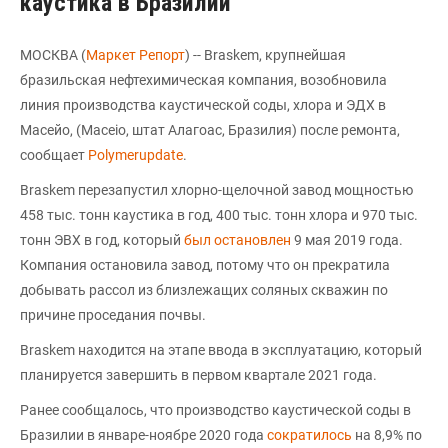
каустика в Бразилии
МОСКВА (
Маркет Репорт
) -- Braskem, крупнейшая
бразильская нефтехимическая компания, возобновила
линия производства каустической соды, хлора и ЭДХ в
Масейо, (Maceio, штат Алагоас, Бразилия) после ремонта,
сообщает
Polymerupdate
.
Braskem перезапустил хлорно-щелочной завод мощностью
458 тыс. тонн каустика в год, 400 тыс. тонн хлора и 970 тыс.
тонн ЭВХ в год, который
был остановлен
9 мая 2019 года.
Компания остановила завод, потому что он прекратила
добывать рассол из близлежащих соляных скважин по
причине проседания почвы.
Braskem находится на этапе ввода в эксплуатацию, который
планируется завершить в первом квартале 2021 года.
Ранее сообщалось, что производство каустической соды в
Бразилии в январе-ноябре 2020 года
сократилось
на 8,9% по