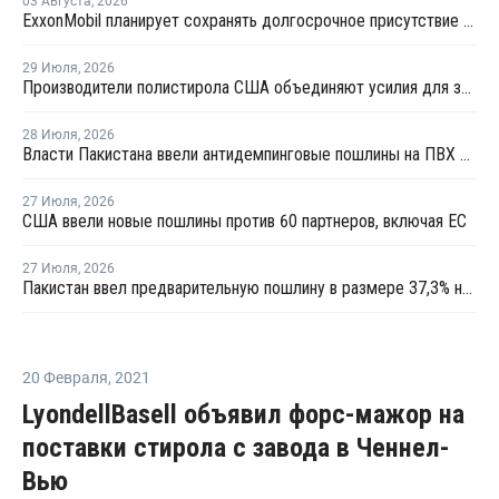
03 Августа
,
2026
ExxonMobil планирует сохранять долгосрочное присутствие в Казахстане
29 Июля
,
2026
Производители полистирола США объединяют усилия для защиты рынка от экологических ограничений
28 Июля
,
2026
Власти Пакистана ввели антидемпинговые пошлины на ПВХ из США и Индонезии
27 Июля
,
2026
США ввели новые пошлины против 60 партнеров, включая ЕС
27 Июля
,
2026
Пакистан ввел предварительную пошлину в размере 37,3% на ПВХ
20 Февраля
,
2021
LyondellBasell объявил форс-мажор на
поставки стирола с завода в Ченнел-
Вью