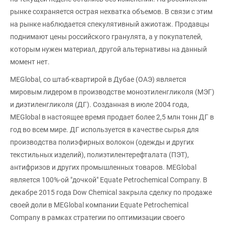
рынке сохраняется острая нехватка объемов. В связи с этим
на рынке наблюдается спекулятивный ажиотаж. Продавцы
поднимают цены российского гранулята, а у покупателей,
которым нужен материал, другой альтернативы на данный
момент нет.
MEGlobal, со штаб-квартирой в Дубае (ОАЭ) является
мировым лидером в производстве моноэтиленгликоля (МЭГ)
и диэтиленгликоля (ДГ). Созданная в июле 2004 года,
MEGlobal в настоящее время продает более 2,5 млн тонн ДГ в
год во всем мире. ДГ используется в качестве сырья для
производства полиэфирных волокон (одежды и других
текстильных изделий), полиэтилентерефталата (ПЭТ),
антифризов и других промышленных товаров. MEGlobal
является 100%-ой "дочкой" Equate Petrochemical Company. В
декабре 2015 года Dow Chemical закрыла сделку по продаже
своей доли в MEGlobal компании Equate Petrochemical
Company в рамках стратегии по оптимизации своего