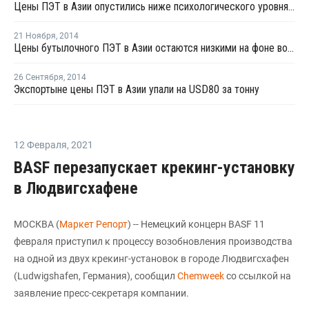
Цены ПЭТ в Азии опустились ниже психологического уровня в USD1 000 за тонну, FOB
21 Ноября
,
2014
Цены бутылочного ПЭТ в Азии остаются низкими на фоне волатильности цен сырья
26 Сентября
,
2014
Экспортыне цены ПЭТ в Азии упали на USD80 за тонну
12 Февраля
,
2021
BASF перезапускает крекинг-установку
в Людвигсхафене
МОСКВА (
Маркет Репорт
) -- Немецкий концерн BASF 11
февраля приступил к процессу возобновления производства
на одной из двух крекинг-установок в городе Людвигсхафен
(Ludwigshafen, Германия), сообщил
Chemweek
со ссылкой на
заявление пресс-секретаря компании.