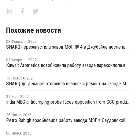
Похожие новости
08 Февраля
,
2022
SHARQ перезапустила завод МЭГ № 4 в Джубайле после планового ремонта
03 Февраля
,
2022
Kuwait Aromatics возобновила работу завода параксилола в Кувейте после профилактики
18 Ноября
,
2021
SHARQ до декабря отложила плановый ремонт на заводе МЭГ № 4 в Джубайле
21 Мая
,
2020
India MEG antidumping probe faces opposition from GCC producers, textile buyers
26 Июля
,
2016
Petro Rabigh возобновила работу завода МЭГ в Саудовской Аравии
06 Июня
,
2016