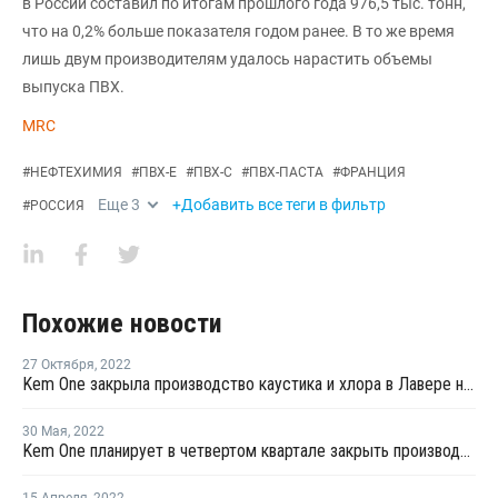
в России составил по итогам прошлого года 976,5 тыс. тонн,
что на 0,2% больше показателя годом ранее. В то же время
лишь двум производителям удалось нарастить объемы
выпуска ПВХ.
MRC
#
НЕФТЕХИМИЯ
#
ПВХ-Е
#
ПВХ-С
#
ПВХ-ПАСТА
#
ФРАНЦИЯ
Еще
3
+Добавить все теги в фильтр
#
РОССИЯ
Похожие новости
27 Октября
,
2022
Kem One закрыла производство каустика и хлора в Лавере на ремонт
30 Мая
,
2022
Kem One планирует в четвертом квартале закрыть производство каустика и хлора в Лавере на ремонт