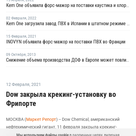
15 Апреля
,
2022
Kem One объявила форс-мажор на поставки каустика и хлора во Франции
02 Февраля
,
2022
Kem One загрузила завод ПВХ в Испании в штатном режиме после перезапуска
15 Февраля
,
2021
INOVYN объявила форс-мажор на поставки ПВХ во Франции
09 Октября
,
2013
Снижение объема производства ДОФ в Европе может повлиять на выпуск изделий медицинского назначения
12 Февраля
,
2021
Dow закрыла крекинг-установку во
Фрипорте
МОСКВА (
Маркет Репорт
) -- Dow Chemical, американский
нефтехимический гигант, 11 февраля закрыла крекинг-
установку во Фрипорте (Freeport, штат Техас, США) из-за
Мы используем файлы cookie
в различных целях, включая