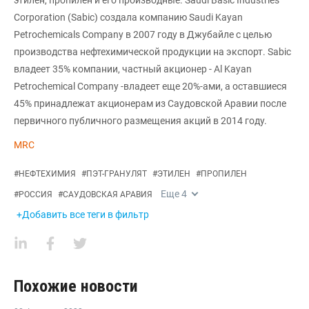
этилен, пропилен и его производные. Saudi Basic Industries
Corporation (Sabic) создала компанию Saudi Kayan
Petrochemicals Company в 2007 году в Джубайле с целью
производства нефтехимической продукции на экспорт. Sabic
владеет 35% компании, частный акционер - Al Kayan
Petrochemical Company -владеет еще 20%-ами, а оставшиеся
45% принадлежат акционерам из Саудовской Аравии после
первичного публичного размещения акций в 2014 году.
MRC
#
НЕФТЕХИМИЯ
#
ПЭТ-ГРАНУЛЯТ
#
ЭТИЛЕН
#
ПРОПИЛЕН
Еще
4
#
РОССИЯ
#
САУДОВСКАЯ АРАВИЯ
+Добавить все теги в фильтр
Похожие новости