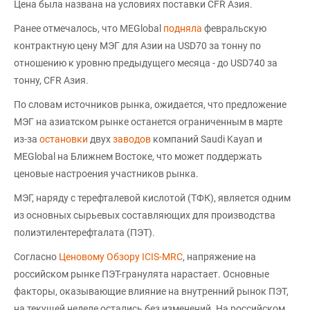
Цена была названа на условиях поставки CFR Азия.
Ранее отмечалось, что MEGlobal
подняла
февральскую
контрактную цену МЭГ для Азии на USD70 за тонну по
отношению к уровню предыдущего месяца - до USD740 за
тонну, CFR Азия.
По словам источников рынка, ожидается, что предложение
МЭГ на азиатском рынке останется ограниченным в марте
из-за
остановки
двух
заводов
компаний Saudi Kayan и
MEGlobal на Ближнем Востоке, что может поддержать
ценовые настроения участников рынка.
МЭГ, наряду с терефталевой кислотой (ТФК), является одним
из основных сырьевых составляющих для производства
полиэтилентерефталата (ПЭТ).
Согласно
Ценовому Обзору ICIS-MRC
, напряжение на
российском рынке ПЭТ-гранулята нарастает. Основные
факторы, оказывающие влияние на внутренний рынок ПЭТ,
на текущей неделе остались без изменений. На российском