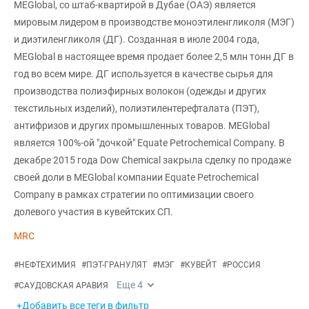
MEGlobal, со штаб-квартирой в Дубае (ОАЭ) является
мировым лидером в производстве моноэтиленгликоля (МЭГ)
и диэтиленгликоля (ДГ). Созданная в июле 2004 года,
MEGlobal в настоящее время продает более 2,5 млн тонн ДГ в
год во всем мире. ДГ используется в качестве сырья для
производства полиэфирных волокон (одежды и других
текстильных изделий), полиэтилентерефталата (ПЭТ),
антифризов и других промышленных товаров. MEGlobal
является 100%-ой "дочкой" Equate Petrochemical Company. В
декабре 2015 года Dow Chemical закрыла сделку по продаже
своей доли в MEGlobal компании Equate Petrochemical
Company в рамках стратегии по оптимизации своего
долевого участия в кувейтских СП.
MRC
#
НЕФТЕХИМИЯ
#
ПЭТ-ГРАНУЛЯТ
#
МЭГ
#
КУВЕЙТ
#
РОССИЯ
Еще
4
#
САУДОВСКАЯ АРАВИЯ
+Добавить все теги в фильтр