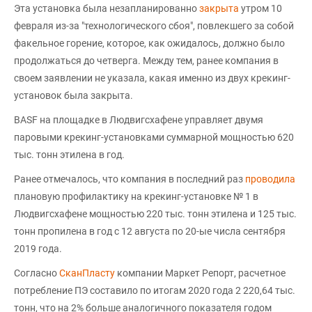
Эта установка была незапланированно
закрыта
утром 10
февраля из-за "технологического сбоя", повлекшего за собой
факельное горение, которое, как ожидалось, должно было
продолжаться до четверга. Между тем, ранее компания в
своем заявлении не указала, какая именно из двух крекинг-
установок была закрыта.
BASF на площадке в Людвигсхафене управляет двумя
паровыми крекинг-установками суммарной мощностью 620
тыс. тонн этилена в год.
Ранее отмечалось, что компания в последний раз
проводила
плановую профилактику на крекинг-установке № 1 в
Людвигсхафене мощностью 220 тыс. тонн этилена и 125 тыс.
тонн пропилена в год с 12 августа по 20-ые числа сентября
2019 года.
Согласно
СканПласту
компании Маркет Репорт, расчетное
потребление ПЭ составило по итогам 2020 года 2 220,64 тыс.
тонн, что на 2% больше аналогичного показателя годом