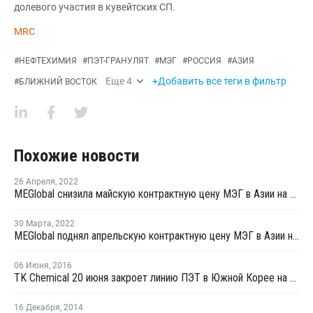
долевого участия в кувейтских СП.
MRC
#
НЕФТЕХИМИЯ
#
ПЭТ-ГРАНУЛЯТ
#
МЭГ
#
РОССИЯ
#
АЗИЯ
Еще
4
+Добавить все теги в фильтр
#
БЛИЖНИЙ ВОСТОК
Похожие новости
26 Апреля
,
2022
MEGlobal снизила майскую контрактную цену МЭГ в Азии на USD20 за тонну
30 Марта
,
2022
MEGlobal поднял апрельскую контрактную цену МЭГ в Азии на USD40 за тонну
06 Июня
,
2016
TK Chemical 20 июня закроет линию ПЭТ в Южной Корее на профилактику
16 Декабря
,
2014