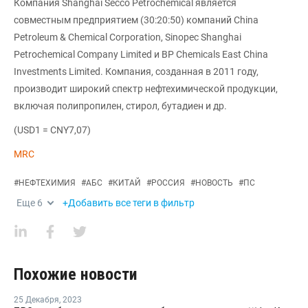
Компания Shanghai Secco Petrochemical является
совместным предприятием (30:20:50) компаний China
Petroleum & Chemical Corporation, Sinopec Shanghai
Petrochemical Company Limited и BP Chemicals East China
Investments Limited. Компания, созданная в 2011 году,
производит широкий спектр нефтехимической продукции,
включая полипропилен, стирол, бутадиен и др.
(USD1 = CNY7,07)
MRC
#
НЕФТЕХИМИЯ
#
АБС
#
КИТАЙ
#
РОССИЯ
#
НОВОСТЬ
#
ПС
Еще
6
+Добавить все теги в фильтр
Похожие новости
25 Декабря
,
2023