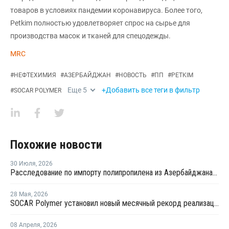
товаров в условиях пандемии коронавируса. Более того,
Petkim полностью удовлетворяет спрос на сырье для
производства масок и тканей для спецодежды.
MRC
#
НЕФТЕХИМИЯ
#
АЗЕРБАЙДЖАН
#
НОВОСТЬ
#
ПП
#
PETKIM
Еще
5
+Добавить все теги в фильтр
#
SOCAR POLYMER
Похожие новости
30 Июля
,
2026
Расследование по импорту полипропилена из Азербайджана продлено на три месяца
28 Мая
,
2026
SOCAR Polymer установил новый месячный рекорд реализации
08 Апреля
,
2026