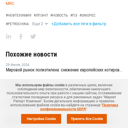
MRC
#
НЕФТЕХИМИЯ
#
ЛПЭНП
#
НОВОСТЬ
#
ПЭ
#
SINOPEC
Еще
2
+Добавить все теги в фильтр
#
PETROCHINA
Похожие новости
29 Июля
,
2026
Мировой рынок полиэтилена: снижение европейских котировок и перестройка ценового диапазона в Китае
17 Июля
,
2026
Мы используем файлы cookie
в различных целях, включая
Hera расширяет присутствие на европейском рынке переработки пластика благодаря приобретению в Польше
соблюдение мер безопасности, обеспечение наилучшего
пользовательского опыта при работе с нашим сайтом, отслеживание
статистики посещения ресурса и для рекламных задач “Маркет
15 Июля
,
2026
Репорт Компани”. Более детальную информацию о правилах
Пленочные марки в лидерах, выдувные — в аутсайдерах: июльские цены на полиэтилен на ключевых рынках Азии
использования файлов cookie вы найдёте на странице "
Политика
конфиденциальности GDPR
".
07 Июля
,
2026
Настройки Cookie
Принять Все Cookie
Мировой рынок термоусадочных пленок к 2035 году может вырасти на 70%