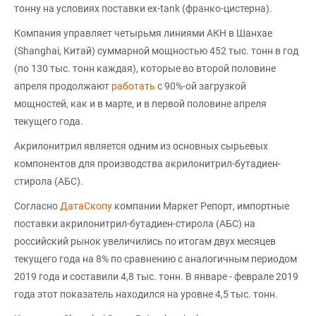
тонну на условиях поставки ex-tank (франко-цистерна).
Компания управляет четырьмя линиями АКН в Шанхае
(Shanghai, Китай) суммарной мощностью 452 тыс. тонн в год
(по 130 тыс. тонн каждая), которые во второй половине
апреля продолжают
работать
с 90%-ой загрузкой
мощностей, как и в марте, и в первой половине апреля
текущего года.
Акрилонитрил является одним из основных сырьевых
компонентов для производства акрилонитрил-бутадиен-
стирола (АБС).
Согласно
ДатаСкопу
компании Маркет Репорт, импортные
поставки акрилонитрил-бутадиен-стирола (АБС) на
российский рынок увеличились по итогам двух месяцев
текущего года на 8% по сравнению с аналогичным периодом
2019 года и составили 4,8 тыс. тонн. В январе - феврале 2019
года этот показатель находился на уровне 4,5 тыс. тонн.