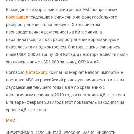
В середине же марта азиатский рынок АБС по-прежнему
показывал
тенденцию к снижению на фоне глобального
распространения коронавируса. Хотя при этом
производственная деятельность в Китае начала
наращиваться, так как распространение коронавирусом
оказалось там под контролем. Спотовые цены снизились
ниже USD1 300 за тонну, CFR Китай, а некоторые сделки были
заключены ниже USD1 200 за тонну, CFR Китай.
Согласно
ДатаСкопу
компании Маркет Репорт, импортные
поставки АБС на российский рынок увеличились по итогам
двух месяцев текущего года на 8% по сравнению с
аналогичным периодом 2019 года и составили 4,8 тыс. тонн.
В январе - феврале 2019 года этот показатель находился на
уровне 4,5 тыс. тонн.
MRC
#
НЕФТЕХИМИЯ
#
АБС
#
КИТАЙ
#
РОССИЯ
#
АЗИЯ
#
НОВОСТЬ