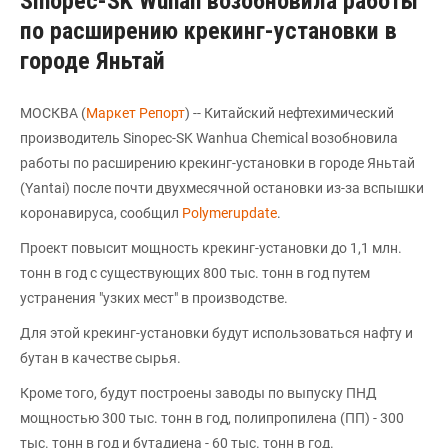
Sinopec-SK Wuhan возобновила работы
по расширению крекинг-установки в
городе Яньтай
МОСКВА (
Маркет Репорт
) -- Китайский нефтехимический
производитель Sinopec-SK Wanhua Chemical возобновила
работы по расширению крекинг-установки в городе Яньтай
(Yantai) после почти двухмесячной остановки из-за вспышки
коронавируса, сообщил
Polymerupdate
.
Проект повысит мощность крекинг-установки до 1,1 млн.
тонн в год с существующих 800 тыс. тонн в год путем
устранения "узких мест" в производстве.
Для этой крекинг-установки будут использоваться нафту и
бутан в качестве сырья.
Кроме того, будут построены заводы по выпуску ПНД
мощностью 300 тыс. тонн в год, полипропилена (ПП) - 300
тыс. тонн в год и бутадиена - 60 тыс. тонн в год.