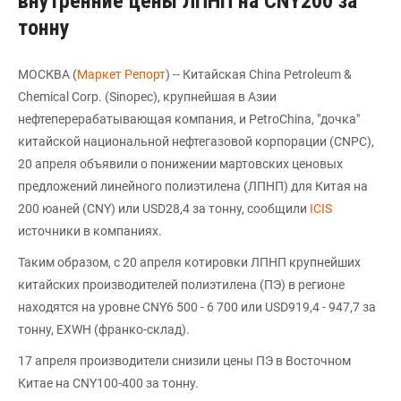
внутренние цены ЛПНП на CNY200 за
тонну
МОСКВА (
Маркет Репорт
) -- Китайская China Petroleum &
Chemical Corp. (Sinopec), крупнейшая в Азии
нефтеперерабатывающая компания, и PetroChina, "дочка"
китайской национальной нефтегазовой корпорации (CNPC),
20 апреля объявили о понижении мартовских ценовых
предложений линейного полиэтилена (ЛПНП) для Китая на
200 юаней (CNY) или USD28,4 за тонну, сообщили
ICIS
источники в компаниях.
Таким образом, c 20 апреля котировки ЛПНП крупнейших
китайских производителей полиэтилена (ПЭ) в регионе
находятся на уровне CNY6 500 - 6 700 или USD919,4 - 947,7 за
тонну, EXWH (франко-склад).
17 апреля производители снизили цены ПЭ в Восточном
Китае на CNY100-400 за тонну.