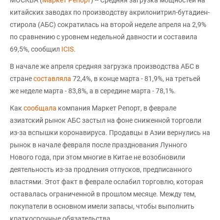
МОСКВА (
Маркет Репорт
) -- Средняя загрузка мощностей на
китайских заводах по производству акрилонитрил-бутадиен-
стирола (АБС) сократилась на второй неделе апреля на 2,9%
по сравнению с уровнем недельной давности и составила
69,5%, сообщил
ICIS
.
В начале же апреля средняя загрузка производства АБС в
стране
составляла
72,4%, в конце марта - 81,9%, на третьей
же неделе марта - 83,8%, а в середине марта - 78,1%.
Как
сообщала
компания Маркет Репорт, в феврале
азиатский рынок АБС застыл на фоне сниженной торговли
из-за вспышки коронавируса. Продавцы в Азии вернулись на
рынок в начале февраля после празднования Лунного
Нового года, при этом многие в Китае не возобновили
деятельность из-за продления отпусков, предписанного
властями. Этот факт в феврале ослабил торговлю, которая
оставалась ограниченной в прошлом месяце. Между тем,
покупатели в основном имели запасы, чтобы выполнить
краткосрочные обязательства.