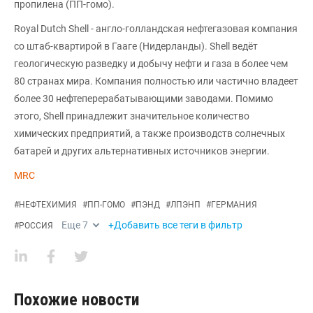
пропилена (ПП-гомо).
Royal Dutch Shell - англо-голландская нефтегазовая компания
со штаб-квартирой в Гааге (Нидерланды). Shell ведёт
геологическую разведку и добычу нефти и газа в более чем
80 странах мира. Компания полностью или частично владеет
более 30 нефтеперерабатывающими заводами. Помимо
этого, Shell принадлежит значительное количество
химических предприятий, а также производств солнечных
батарей и других альтернативных источников энергии.
MRC
#
НЕФТЕХИМИЯ
#
ПП-ГОМО
#
ПЭНД
#
ЛПЭНП
#
ГЕРМАНИЯ
Еще
7
+Добавить все теги в фильтр
#
РОССИЯ
Похожие новости