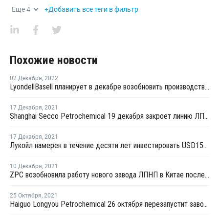
Еще
4
+Добавить все теги в фильтр
Похожие новости
02 Декабря
,
2022
LyondellBasell планирует в декабре возобновить производство ПП в Карлингтоне
17 Декабря
,
2021
Shanghai Secco Petrochemical 19 декабря закроет линию ЛПНП в Шанхае на плановый ремонт
17 Декабря
,
2021
Лукойл намерен в течение десяти лет инвестировать USD15 млрд в возобновляемые источники энергии
10 Декабря
,
2021
ZPC возобновила работу нового завода ЛПНП в Китае после профилактики
25 Октября
,
2021
Haiguo Longyou Petrochemical 26 октября перезапустит завод ЛПНП в Китае после внепланового ремонта