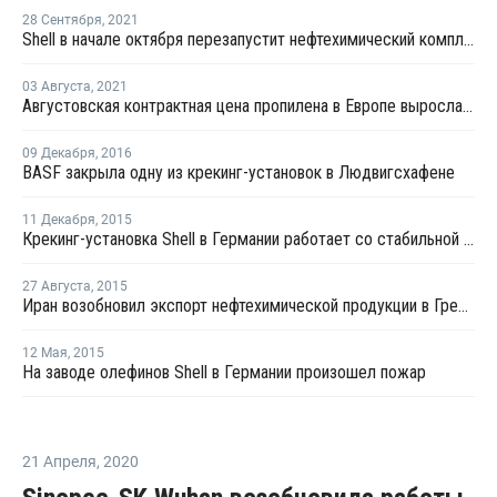
28 Сентября
,
2021
Shell в начале октября перезапустит нефтехимический комплекс в Германии после планового ремонта
03 Августа
,
2021
Августовская контрактная цена пропилена в Европе выросла на EUR58 за тонну
09 Декабря
,
2016
BASF закрыла одну из крекинг-установок в Людвигсхафене
11 Декабря
,
2015
Крекинг-установка Shell в Германии работает со стабильной загрузкой мощностей
27 Августа
,
2015
Иран возобновил экспорт нефтехимической продукции в Грецию и Германию
12 Мая
,
2015
На заводе олефинов Shell в Германии произошел пожар
21 Апреля
,
2020