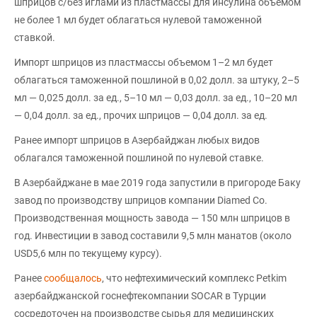
шприцов с/без иглами из пластмассы для инсулина объемом
не более 1 мл будет облагаться нулевой таможенной
ставкой.
Импорт шприцов из пластмассы объемом 1–2 мл будет
облагаться таможенной пошлиной в 0,02 долл. за штуку, 2–5
мл — 0,025 долл. за ед., 5–10 мл — 0,03 долл. за ед., 10–20 мл
— 0,04 долл. за ед., прочих шприцов — 0,04 долл. за ед.
Ранее импорт шприцов в Азербайджан любых видов
облагался таможенной пошлиной по нулевой ставке.
В Азербайджане в мае 2019 года запустили в пригороде Баку
завод по производству шприцов компании Diamed Co.
Производственная мощность завода — 150 млн шприцов в
год. Инвестиции в завод составили 9,5 млн манатов (около
USD5,6 млн по текущему курсу).
Ранее
сообщалось
, что нефтехимический комплекс Petkim
азербайджанской госнефтекомпании SOCAR в Турции
сосредоточен на производстве сырья для медицинских