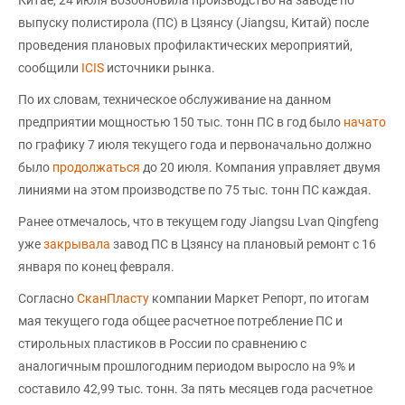
Китае, 24 июля возобновила производство на заводе по
выпуску полистирола (ПС) в Цзянсу (Jiangsu, Китай) после
проведения плановых профилактических мероприятий,
сообщили
ICIS
источники рынка.
По их словам, техническое обслуживание на данном
предприятии мощностью 150 тыс. тонн ПС в год было
начато
по графику 7 июля текущего года и первоначально должно
было
продолжаться
до 20 июля. Компания управляет двумя
линиями на этом производстве по 75 тыс. тонн ПС каждая.
Ранее отмечалось, что в текущем году Jiangsu Lvan Qingfeng
уже
закрывала
завод ПС в Цзянсу на плановый ремонт с 16
января по конец февраля.
Согласно
СканПласту
компании Маркет Репорт, по итогам
мая текущего года общее расчетное потребление ПС и
стирольных пластиков в России по сравнению с
аналогичным прошлогодним периодом выросло на 9% и
составило 42,99 тыс. тонн. За пять месяцев года расчетное