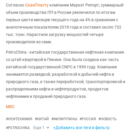
Согласно
СканПласту
компании Маркет Репорт, суммарный
объем производства ПП в России увеличился по итогам
первых шести месяцев текущего года на 4% в сравнении с
аналогичным показателем 2018 года и составил около 732
тыс. тонн. Нарастили загрузку мощностей четыре
производителя из семи.
PetroChina - китайская государственная нефтяная компания
со штаб-квартирой в Пекине. Она была создана как часть
китайской государственной CNPC в 1999 году. Компания
занимается разведкой, разработкой и добычей нефти и
природного газа, а также переработкой, транспортировкой и
распределением нефти и нефтепродуктов, продуктов
нефтехимии и продажей природного газа.
MRC
#
НЕФТЕХИМИЯ
#
КИТАЙ
#
ФИЛИППИНЫ
#
РОССИЯ
#
НОВОСТЬ
Еще
1
+Добавить все теги в фильтр
#
PETROCHINA