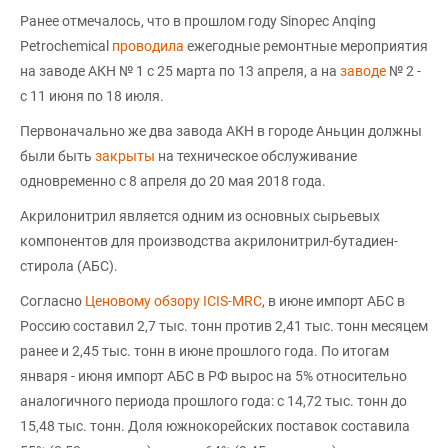
Ранее отмечалось, что в прошлом году Sinopec Anqing
Petrochemical
проводила
ежегодные ремонтные мероприятия
на заводе АКН № 1 с 25 марта по 13 апреля, а на
заводе
№ 2 -
с 11 июня по 18 июля.
Первоначально же два завода АКН в городе Аньцин должны
были быть
закрыты
на техническое обслуживание
одновременно с 8 апреля до 20 мая 2018 года.
Акрилонитрил является одним из основных сырьевых
компонентов для производства акрилонитрил-бутадиен-
стирола (АБС).
Согласно
Ценовому обзору ICIS-MRC
, в июне импорт АБС в
Россию составил 2,7 тыс. тонн против 2,41 тыс. тонн месяцем
ранее и 2,45 тыс. тонн в июне прошлого года. По итогам
января - июня импорт АБС в РФ вырос на 5% относительно
аналогичного периода прошлого года: с 14,72 тыс. тонн до
15,48 тыс. тонн. Доля южнокорейских поставок составила