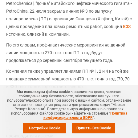
Petrochemical, "дочка" китайского нефтехимического гиганта -
PetroChina, 22 июля закрыла линию № 3 по выпуску
полипропилена (ПП) в провинции Синьцзян (Xinjiang, Китай) с
целью проведения плановых ремонтных работ, сообщил
ICIS
источник, близкий к компании.
По его словам, профилактические мероприятия на данной
линии мощностью 270 тыс. тонн ПП в год будут
продолжаться до середины сентября текущего года.
Компания также управляет линиями ПП № 1, 2 и 4 на той же
площадке суммарной мощностью 470 тыс. тонн в год (70, 70
и 330 тыс. тонн в год соответственно).
Мы используем файлы cookie
в различных целях, включая
соблюдение мер безопасности, обеспечение наилучшего
Согласно
СканПласту
компании Маркет Репорт, суммарный
пользовательского опыта при работе с нашим сайтом, отслеживание
объем производства ПП в России увеличился по итогам
статистики посещения ресурса и для рекламных задач “Маркет
Репорт Компани”. Более детальную информацию о правилах
первых шести месяцев текущего года на 4% в сравнении с
использования файлов cookie вы найдёте на странице "
Политика
конфиденциальности GDPR
".
аналогичным показателем 2018 года и составил около 732
тыс. тонн. Нарастили загрузку мощностей четыре
Настройки Cookie
Принять Все Cookie
производителя из семи.