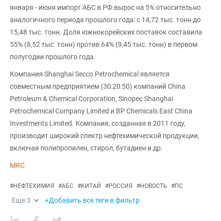
января - июня импорт АБС в РФ вырос на 5% относительно
аналогичного периода прошлого года: с 14,72 тыс. тонн до
15,48 тыс. тонн. Доля южнокорейских поставок составила
55% (8,52 тыс. тонн) против 64% (9,45 тыс. тонн) в первом
полугодии прошлого года.
Компания Shanghai Secco Petrochemical является
совместным предприятием (30:20:50) компаний China
Petroleum & Chemical Corporation, Sinopec Shanghai
Petrochemical Company Limited и BP Chemicals East China
Investments Limited. Компания, созданная в 2011 году,
производит широкий спектр нефтехимической продукции,
включая полипропилен, стирол, бутадиен и др.
MRC
#
НЕФТЕХИМИЯ
#
АБС
#
КИТАЙ
#
РОССИЯ
#
НОВОСТЬ
#
ПС
Еще
3
+Добавить все теги в фильтр