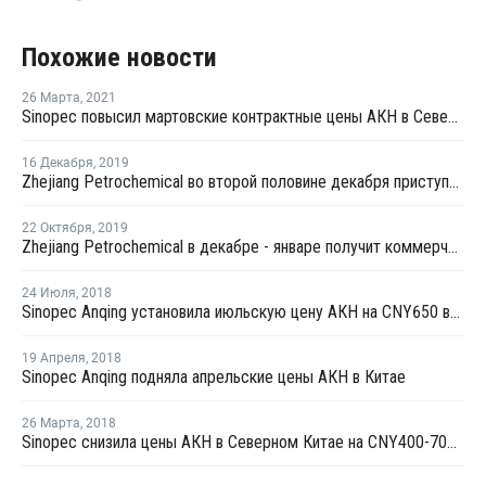
Похожие новости
26 Марта
,
2021
Sinopec повысил мартовские контрактные цены АКН в Северном Китае на CNY3 600 за тонну
16 Декабря
,
2019
Zhejiang Petrochemical во второй половине декабря приступит к тестовому производству на новом заводе стирола в Китае
22 Октября
,
2019
Zhejiang Petrochemical в декабре - январе получит коммерческую продукцию на новом заводе бензола в Китае
24 Июля
,
2018
Sinopec Anqing установила июльскую цену АКН на CNY650 выше уровня цен в июне
19 Апреля
,
2018
Sinopec Anqing подняла апрельские цены АКН в Китае
26 Марта
,
2018
Sinopec снизила цены АКН в Северном Китае на CNY400-700 за тонну