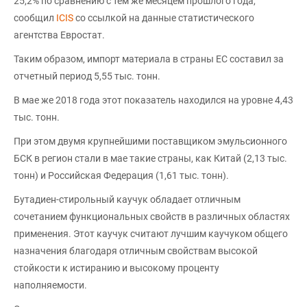
25,2% по сравнению с тем же месяцем прошлого года,
сообщил
ICIS
со ссылкой на данные статистического
агентства Евростат.
Таким образом, импорт материала в страны ЕС составил за
отчетный период 5,55 тыс. тонн.
В мае же 2018 года этот показатель находился на уровне 4,43
тыс. тонн.
При этом двумя крупнейшими поставщиком эмульсионного
БСК в регион стали в мае такие страны, как Китай (2,13 тыс.
тонн) и Российская Федерация (1,61 тыс. тонн).
Бутадиен-стирольный каучук обладает отличным
сочетанием функциональных свойств в различных областях
применения. Этот каучук считают лучшим каучуком общего
назначения благодаря отличным свойствам высокой
стойкости к истиранию и высокому проценту
наполняемости.