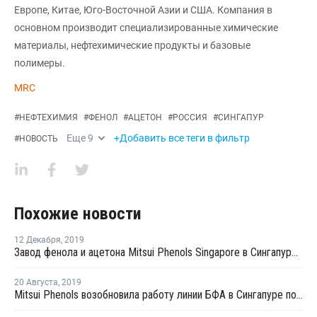
Европе, Китае, Юго-Восточной Азии и США. Компания в
основном производит специализированные химические
материалы, нефтехимические продукты и базовые
полимеры.
MRC
#
НЕФТЕХИМИЯ
#
ФЕНОЛ
#
АЦЕТОН
#
РОССИЯ
#
СИНГАПУР
Еще
9
+Добавить все теги в фильтр
#
НОВОСТЬ
Похожие новости
12 Декабря
,
2019
Завод фенола и ацетона Mitsui Phenols Singapore в Сингапуре в декабре загружен на 60%
20 Августа
,
2019
Mitsui Phenols возобновила работу линии БФА в Сингапуре после внепланового ремонта