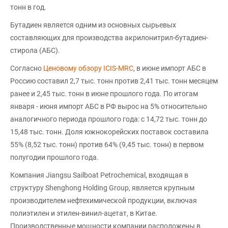
тонн в год.
Бутадиен является одним из основных сырьевых
составляющих для производства акрилонитрил-бутадиен-
стирола (АБС).
Согласно
Ценовому обзору ICIS-MRC
, в июне импорт АБС в
Россию составил 2,7 тыс. тонн против 2,41 тыс. тонн месяцем
ранее и 2,45 тыс. тонн в июне прошлого года. По итогам
января - июня импорт АБС в РФ вырос на 5% относительно
аналогичного периода прошлого года: с 14,72 тыс. тонн до
15,48 тыс. тонн. Доля южнокорейских поставок составила
55% (8,52 тыс. тонн) против 64% (9,45 тыс. тонн) в первом
полугодии прошлого года.
Компания Jiangsu Sailboat Petrochemical, входящая в
структуру Shenghong Holding Group, является крупным
производителем нефтехимической продукции, включая
полиэтилен и этилен-винил-ацетат, в Китае.
Производственные мощности компании расположены в