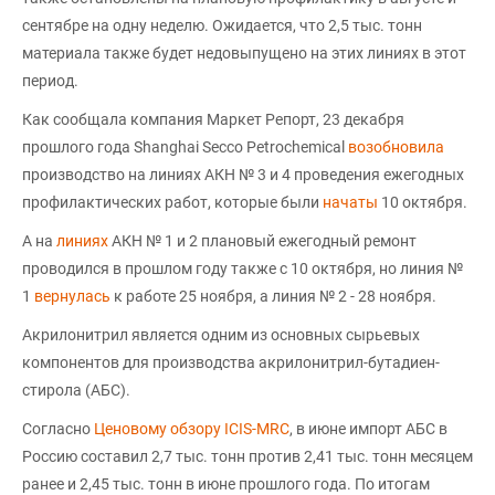
сентябре на одну неделю. Ожидается, что 2,5 тыс. тонн
материала также будет недовыпущено на этих линиях в этот
период.
Как сообщала компания Маркет Репорт, 23 декабря
прошлого года Shanghai Secco Petrochemical
возобновила
производство на линиях АКН № 3 и 4 проведения ежегодных
профилактических работ, которые были
начаты
10 октября.
А на
линиях
АКН № 1 и 2 плановый ежегодный ремонт
проводился в прошлом году также с 10 октября, но линия №
1
вернулась
к работе 25 ноября, а линия № 2 - 28 ноября.
Акрилонитрил является одним из основных сырьевых
компонентов для производства акрилонитрил-бутадиен-
стирола (АБС).
Согласно
Ценовому обзору ICIS-MRC
, в июне импорт АБС в
Россию составил 2,7 тыс. тонн против 2,41 тыс. тонн месяцем
ранее и 2,45 тыс. тонн в июне прошлого года. По итогам