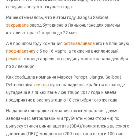
середины августа текущего года.
Ранее отмечалось, что в этом году Jiangsu Sailboat
закрывала
завод бутадиена в Ляньюньгане для замены
катализатора с 1 апреля до 22 мая.
А в прошлом году компания
останавливала
его на плановую
профилактик
у с 5 по 16 марта, а также на внеплановый
ремонт
- с конца апреля по середину мая и с начала декабря
по 27 декабря.
Как сообщала компания Маркет Репорт, Jiangsu Sailboat
Petrochemical
начала
пуско-наладочные работы на заводе
бутадиена в Ляньюнгане 7 сентября 2017 года и ввела
предприятие в эксплуатацию 18 сентября того же года.
На данной площадке компания также управляет двумя
заводами (с автоклавным и трубчатым реакторами) по
выпуску этилен-винил-ацетата (ЭВА)/полиэтилена высокого
давления (ПВД) мощностью 200 тыс. тонн в год и 100 тыс.