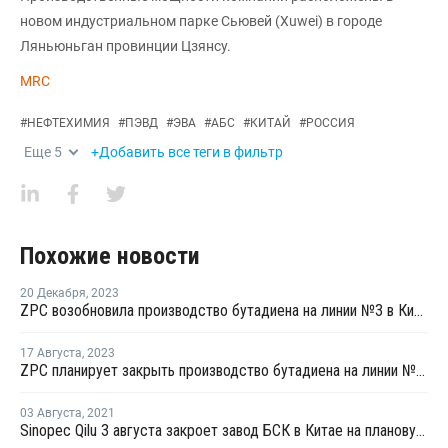
новом индустриальном парке Сьювей (Xuwei) в городе
Ляньюньган провинции Цзянсу.
MRC
#
НЕФТЕХИМИЯ
#
ПЭВД
#
ЭВА
#
АБС
#
КИТАЙ
#
РОССИЯ
Еще
5
+Добавить все теги в фильтр
Похожие новости
20 Декабря
,
2023
ZPC возобновила производство бутадиена на линии №3 в Китае
17 Августа
,
2023
ZPC планирует закрыть производство бутадиена на линии №3 в Китае
03 Августа
,
2021
Sinopec Qilu 3 августа закроет завод БСК в Китае на плановую профилактику