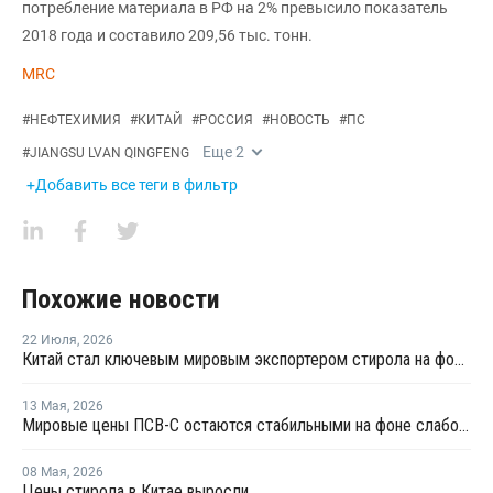
потребление материала в РФ на 2% превысило показатель
2018 года и составило 209,56 тыс. тонн.
MRC
#
НЕФТЕХИМИЯ
#
КИТАЙ
#
РОССИЯ
#
НОВОСТЬ
#
ПС
Еще
2
#
JIANGSU LVAN QINGFENG
+Добавить все теги в фильтр
Похожие новости
22 Июля
,
2026
Китай стал ключевым мировым экспортером стирола на фоне кризиса на Ближнем Востоке
13 Мая
,
2026
Мировые цены ПСВ-С остаются стабильными на фоне слабого спроса
08 Мая
,
2026
Цены стирола в Китае выросли