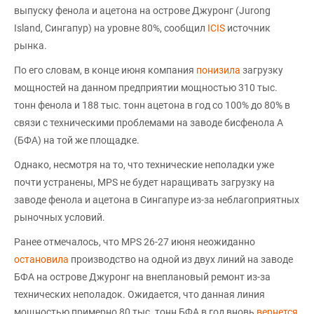
выпуску фенола и ацетона на острове Джуронг (Jurong
Island, Сингапур) на уровне 80%, сообщил
ICIS
источник
рынка.
По его словам, в конце июня компания
понизила
загрузку
мощностей на данном предприятии мощностью 310 тыс.
тонн фенола и 188 тыс. тонн ацетона в год со 100% до 80% в
связи с техническими проблемами на заводе бисфенола А
(БФА) на той же площадке.
Однако, несмотря на то, что технические неполадки уже
почти устранены, MPS не будет наращивать загрузку на
заводе фенола и ацетона в Сингапуре из-за неблагоприятных
рыночных условий.
Ранее отмечалось, что MPS 26-27 июня неожиданно
остановила
производство на одной из двух линий на заводе
БФА на острове Джуронг на внеплановый ремонт из-за
технических неполадок. Ожидается, что данная линия
мощностью примерно 80 тыс. тонн БФА в год вновь
вернется