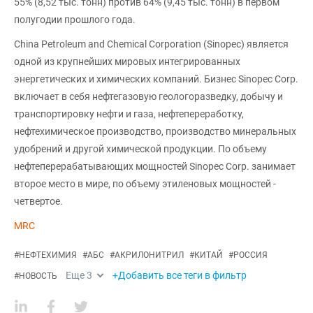
55% (8,52 тыс. тонн) против 64% (9,45 тыс. тонн) в первом
полугодии прошлого года.
China Petroleum and Chemical Corporation (Sinopec) является
одной из крупнейших мировых интегрированных
энергетических и химических компаний. Бизнес Sinopec Corp.
включает в себя нефтегазовую геологоразведку, добычу и
транспортировку нефти и газа, нефтепереработку,
нефтехимическое производство, производство минеральных
удобрений и другой химической продукции. По объему
нефтеперерабатывающих мощностей Sinopec Corp. занимает
второе место в мире, по объему этиленовых мощностей -
четвертое.
MRC
#
НЕФТЕХИМИЯ
#
АБС
#
АКРИЛОНИТРИЛ
#
КИТАЙ
#
РОССИЯ
Еще
3
+Добавить все теги в фильтр
#
НОВОСТЬ