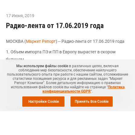
17 Июня
,
2019
Радио-лента от 17.06.2019 года
МОСКВА (
Маркет Репорт
) -- Радио-лента от 17.06.2019 года
1. Объем импорта ПЭ и ПП в Европу вырастет в скором
будущем
Мы используем файлы cookie
в различных целях, включая
Участники рынка ожидают, что объемы импорта
соблюдение мер безопасности, обеспечение наилучшего
пользовательского опыта при работе с нашим сайтом, отслеживание
полиэтилена (ПЭ) и полипропилена (ПП) в Европу вырастут в
статистики посещения ресурса и для рекламных задач “Маркет
Репорт Компани”. Более детальную информацию о правилах
скором будущем, сообщили участники рынка. Политическая
использования файлов cookie вы найдёте на странице "
Политика
конфиденциальности GDPR
".
напряженность между США и Китаем приведет к тому, что
большие объемы материала с новых мощностей в США будут
Настройки Cookie
Принять Все Cookie
поступать на рынок Европы. По словам источников,
ключевым фактором для ценообразования в Европе станет
уровень поступающих на рынок объемов материала из
США.В 2019 году будут введены в эксплуатацию