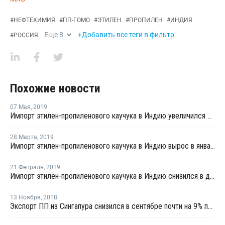
#
НЕФТЕХИМИЯ
#
ПП-ГОМО
#
ЭТИЛЕН
#
ПРОПИЛЕН
#
ИНДИЯ
Еще
8
+Добавить все теги в фильтр
#
РОССИЯ
Похожие новости
07 Мая
,
2019
Импорт этилен-пропиленового каучука в Индию увеличился в феврале почти на 3%
28 Марта
,
2019
Импорт этилен-пропиленового каучука в Индию вырос в январе на 16,3%
21 Февраля
,
2019
Импорт этилен-пропиленового каучука в Индию снизился в декабре на 14,1%
13 Ноября
,
2018
Экспорт ПП из Сингапура снизился в сентябре почти на 9% по отношению к августу