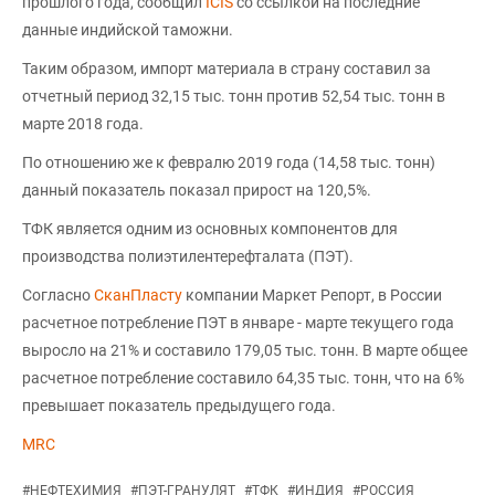
прошлого года, сообщил
ICIS
со ссылкой на последние
данные индийской таможни.
Таким образом, импорт материала в страну составил за
отчетный период 32,15 тыс. тонн против 52,54 тыс. тонн в
марте 2018 года.
По отношению же к февралю 2019 года (14,58 тыс. тонн)
данный показатель показал прирост на 120,5%.
ТФК является одним из основных компонентов для
производства полиэтилентерефталата (ПЭТ).
Согласно
СканПласту
компании Маркет Репорт, в России
расчетное потребление ПЭТ в январе - марте текущего года
выросло на 21% и составило 179,05 тыс. тонн. В марте общее
расчетное потребление составило 64,35 тыс. тонн, что на 6%
превышает показатель предыдущего года.
MRC
#
НЕФТЕХИМИЯ
#
ПЭТ-ГРАНУЛЯТ
#
ТФК
#
ИНДИЯ
#
РОССИЯ