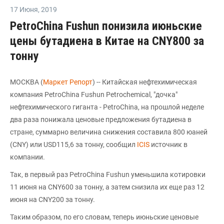
17 Июня
,
2019
PetroChina Fushun понизила июньские
цены бутадиена в Китае на CNY800 за
тонну
МОСКВА (
Маркет Репорт
) -- Китайская нефтехимическая
компания PetroChina Fushun Petrochemical, "дочка"
нефтехимического гиганта - PetroChina, на прошлой неделе
два раза понижала ценовые предложения бутадиена в
стране, суммарно величина снижения составила 800 юаней
(CNY) или USD115,6 за тонну, сообщил
ICIS
источник в
компании.
Так, в первый раз PetroChina Fushun уменьшила котировки
11 июня на CNY600 за тонну, а затем снизила их еще раз 12
июня на CNY200 за тонну.
Таким образом, по его словам, теперь июньские ценовые