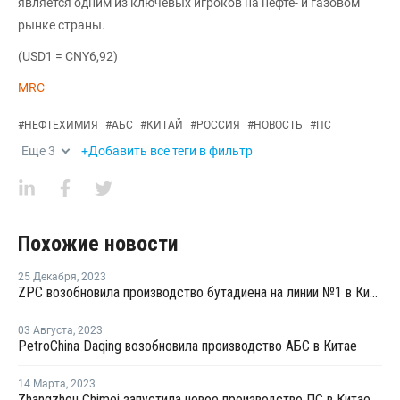
является одним из ключевых игроков на нефте- и газовом
рынке страны.
(USD1 = CNY6,92)
MRC
#
НЕФТЕХИМИЯ
#
АБС
#
КИТАЙ
#
РОССИЯ
#
НОВОСТЬ
#
ПС
Еще
3
+Добавить все теги в фильтр
Похожие новости
25 Декабря
,
2023
ZPC возобновила производство бутадиена на линии №1 в Китае
03 Августа
,
2023
PetroChina Daqing возобновила производство АБС в Китае
14 Марта
,
2023
Zhangzhou Chimei запустила новое производство ПС в Китае