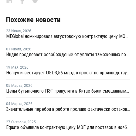
Похожие новости
23 Июля
,
2026
MEGlobal номинировала августовскую контрактную цену МЭГ для Азии
01 Июля
,
2026
Индия продлевает освобождение от уплаты таможенных пошлин на импорт нефтехимии на фоне конфликта на Ближнем Востоке
19 Мая
,
2026
Hengyi инвестирует USD3,56 млрд в проект по производству МЭГ из угля в Китае
05 Марта
,
2026
Цены бутылочного ПЭТ гранулята в Китае были смешанными в феврале
04 Марта
,
2026
Значительные перебои в работе пролива фактически остановят производство МЭГ в Персидском заливе
27 Октября
,
2025
Equate объявила контрактную цену МЭГ для поставок в ноябре