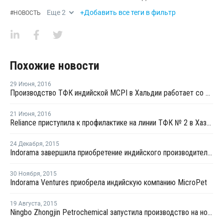
Еще
2
+Добавить все теги в фильтр
#
НОВОСТЬ
Похожие новости
29 Июня
,
2016
Производство ТФК индийской МCPI в Хальдии работает со 100% загрузкой мощностей
21 Июня
,
2016
Reliance приступила к профилактике на линии ТФК № 2 в Хазире
24 Декабря
,
2015
Indorama завершила приобретение индийского производителя ПЭТ MicroPet
30 Ноября
,
2015
Indorama Ventures приобрела индийскую компанию MicroPet
19 Августа
,
2015
Ningbo Zhongjin Petrochemical запустила производство на новом заводе параксилола в Китае