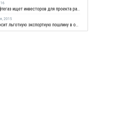
016
Узбекнефтегаз ищет инвесторов для проекта расширения Шуртанского ГХК
ря
,
2015
Sabic просит льготную экспортную пошлину в обмен на инвестиции в РФ