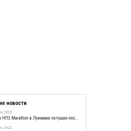
ие новости
ля
,
2022
Пожар на НПЗ Marathon в Луизиане потушен после взрыва
ля
,
2022