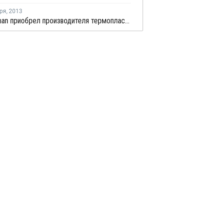
ря
,
2013
A. Schulman приобрел производителя термопластов Perrite Group