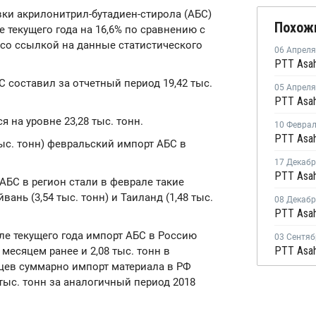
вки акрилонитрил-бутадиен-стирола (АБС)
Похож
 текущего года на 16,6% по сравнению с
со ссылкой на данные статистического
06 Апреля
С составил за отчетный период 19,42 тыс.
05 Апреля
я на уровне 23,28 тыс. тонн.
10 Февра
тыс. тонн) февральский импорт АБС в
17 Декаб
БС в регион стали в феврале такие
вань (3,54 тыс. тонн) и Таиланд (1,48 тыс.
08 Декаб
але текущего года импорт АБС в Россию
03 Сентяб
 месяцем ранее и 2,08 тыс. тонн в
яцев суммарно импорт материала в РФ
 тыс. тонн за аналогичный период 2018