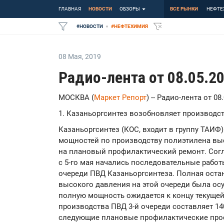
ГЛАВНАЯ
НОВОСТИ
ОБЗОРЫ
ВСЕ РЫНКИ
НЕФТЕ
#
НОВОСТИ
#
НЕФТЕХИМИЯ
08 Мая
,
2019
Радио-лента от 08.05.2
МОСКВА (
Маркет Репорт
) -- Радио-лента от 08
1. Казаньоргсинтез возобновляет производс
Казаньоргсинтез (КОС, входит в группу ТАИФ
мощностей по производству полиэтилена вы
на плановый профилактический ремонт. Сог
с 5-го мая начались последовательные рабо
очереди ПВД Казаньоргсинтеза. Полная оста
высокого давления на этой очереди была осу
полную мощность ожидается к концу текущей
производства ПВД 3-й очереди составляет 140
следующие плановые профилактические прос