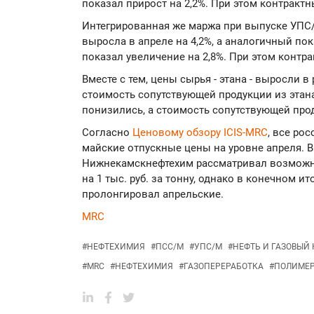
показал прирост на 2,2%. При этом контрак
Интегрированная же маржа при выпуске УПС/
выросла в апреле на 4,2%, а аналогичный по
показал увеличение на 2,8%. При этом конт
Вместе с тем, цены сырья - этана - выросли в
стоимость сопутствующей продукции из этана
понизились, а стоимость сопутствующей прод
Согласно
Ценовому обзору ICIS-MRC
, все ро
майские отпускные цены на уровне апреля. 
Нижнекамскнефтехим рассматривал возможн
на 1 тыс. руб. за тонну, однако в конечном ит
пролонгировал апрельские.
MRC
#
НЕФТЕХИМИЯ
#
ПСС/М
#
УПС/М
#
НЕФТЬ И ГАЗОВЫЙ
#
MRC
#
НЕФТЕХИМИЯ
#
ГАЗОПЕРЕРАБОТКА
#
ПОЛИМЕ