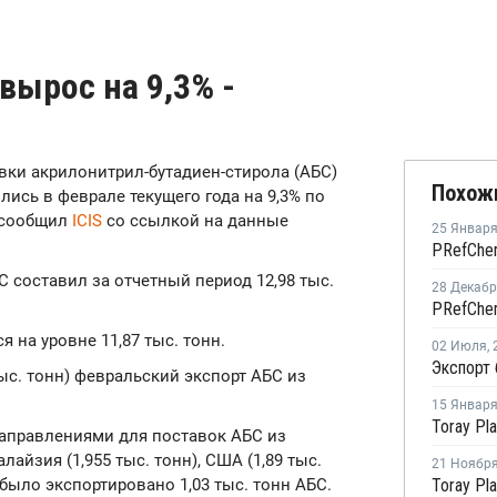
вырос на 9,3% -
авки акрилонитрил-бутадиен-стирола (АБС)
Похож
ись в феврале текущего года на 9,3% по
 сообщил
ICIS
со ссылкой на данные
25 Январ
С составил за отчетный период 12,98 тыс.
28 Декаб
я на уровне 11,87 тыс. тонн.
02 Июля
,
ыс. тонн) февральский экспорт АБС из
15 Январ
аправлениями для поставок АБС из
лайзия (1,955 тыс. тонн), США (1,89 тыс.
21 Ноябр
е было экспортировано 1,03 тыс. тонн АБС.