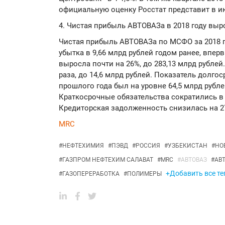
официальную оценку Росстат представит в и
4. Чистая прибыль АВТОВАЗа в 2018 году выр
Чистая прибыль АВТОВАЗа по МСФО за 2018 г
убытка в 9,66 млрд рублей годом ранее, вперв
выросла почти на 26%, до 283,13 млрд рублей
раза, до 14,6 млрд рублей. Показатель долг
прошлого года был на уровне 64,5 млрд рубле
Краткосрочные обязательства сократились в 1,
Кредиторская задолженность снизилась на 27,
MRC
#
НЕФТЕХИМИЯ
#
ПЭВД
#
РОССИЯ
#
УЗБЕКИСТАН
#
НО
#
ГАЗПРОМ НЕФТЕХИМ САЛАВАТ
#
MRC
#
АВТОВАЗ
#
АВ
+Добавить все те
#
ГАЗОПЕРЕРАБОТКА
#
ПОЛИМЕРЫ