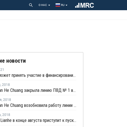
О НАС
RU
ие новости
021
Россия может принять участие в финансировании проекта расширения мощностей Шуртанского ГХК
я
,
2018
Zhong Tian He Chuang закрыла линию ПВД № 1 в Ордосе на незапланированный ремонт
я
,
2018
Zhong Tian He Chuang возобновила работу линии ПВД № 2 в Ордосе
а
,
2018
Zhong’an Lianhe в конце августа приступит к пуско-наладочным работам на новых заводах ПВД и ПП в Китае