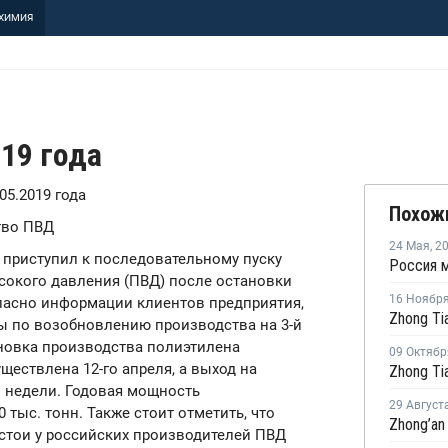
ХИМИЯ
019 года
.05.2019 года
Похож
тво ПВД
24 Мая
,
2
) приступил к последовательному пуску
сокого давления (ПВД) после остановки
16 Ноябр
ласно информации клиентов предприятия,
ты по возобновлению производства на 3-й
новка производства полиэтилена
09 Октябр
ществлена 12-го апреля, а выход на
 недели. Годовая мощность
29 Август
 тыс. тонн. Также стоит отметить, что
тои у российских производителей ПВД