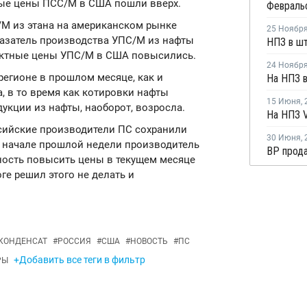
тные цены ПСС/М в США пошли вверх.
М из этана на американском рынке
25 Ноябр
казатель производства УПС/М из нафты
рактные цены УПС/М в США повысились.
24 Ноябр
 регионе в прошлом месяце, как и
, в то время как котировки нафты
15 Июня
,
укции из нафты, наоборот, возросла.
На НПЗ V
ссийские производители ПС сохранили
30 Июня
,
В начале прошлой недели производитель
ость повысить цены в текущем месяце
оге решил этого не делать и
 КОНДЕНСАТ
#
РОССИЯ
#
США
#
НОВОСТЬ
#
ПС
+Добавить все теги в фильтр
РЫ