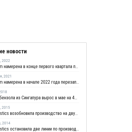
ие новости
я
,
2022
PRefChem намерена в конце первого квартала перезапустить завод бутадиена в Малайзии
ря
,
2021
PRefChem намерена в начале 2022 года перезапустить завод бутадиена в Малайзии
2018
Экспорт бензола из Сингапура вырос в мае на 42% по отношению к апрелю
я
,
2015
Toray Plastics возобновила производство на двух линиях АБС в Малайзии
я
,
2014
Toray Plastics остановила две линии по производству АБС в Малайзии на профилактику