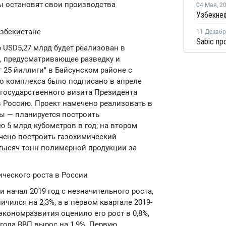
ы остановят свои производства
04 Мая
,
2
Узбекистане
11 Декаб
USD5,27 млрд будет реализован в
, предусматривающее разведку и
 25 йиллиги" в Байсунском районе с
о комплекса было подписано в апреле
 государственного визита Президента
 Россию. Проект намечено реализовать в
ды — планируется построить
5 млрд кубометров в год; на втором
ечено построить газохимический
 тысяч тонн полимерной продукции за
ического роста в России
 начал 2019 год с незначительного роста,
ичился на 2,3%, а в первом квартале 2019-
экономразвития оценило его рост в 0,8%,
8 года ВВП вырос на 1,9%. Первую