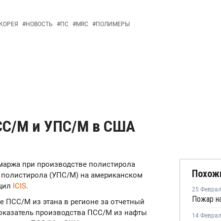
КОРЕЯ
#
НОВОСТЬ
#
ПС
#
MRC
#
ПОЛИМЕРЫ
СC/М и УПС/М в США
я маржа при производстве полистирола
Похож
 полистирола (УПС/М) на американском
бщил
ICIS
.
25 Февра
е ПСС/М из этана в регионе за отчетный
показатель производства ПСС/М из нафты
14 Февра