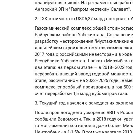
планируются в июле. На регламентные работ
Ангарский ЗП и "Газпром нефтехим Салават".
2. ГХК стоимостью USD5,27 млрд построят в 
Газохимический комплекс общей стоимостью 
Байсунском районе Узбекистана. Соглашение
разработку месторождения "Мустакилликнинг
дальнейшим строительством газохимическог
2017 года с российскими инвесторами в ходе
Республики Узбекистан Шавката Мирзиёева в
два этапа: на первом этапе — в 2018–2022 го
перерабатывающий завод годовой мощностью 
этапе, рассчитанном на 2023–2025 годы, нам
комплекс, способный производить в год 500
счет переработки 1,5 млрд кубометров газа.
3. Текущий год начался с замедления эконом
После прошлогоднего ускорения ВВП в России
сообщили Ведомости. Так, в 2018 году он увел
го мог замедлиться вдвое и даже более: Мин
Центробанк - в 1-1,5%. В том же квартале 201