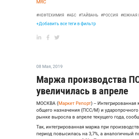
MRC
#
НЕФТЕХИМИЯ
#
АБС
#
ТАЙВАНЬ
#
РОССИЯ
#
ЮЖНАЯ 
+Добавить все теги в фильтр
08 Мая
,
2019
Маржа производства П
увеличилась в апреле
МОСКВА (
Маркет Репорт
) -- Интегрированна
общего назначения (ПСС/М) и ударопрочного
рынке выросла в апреле текущего года, соо
Так, интегрированная маржа при производств
период повысилась на 3,7%, а аналогичный 