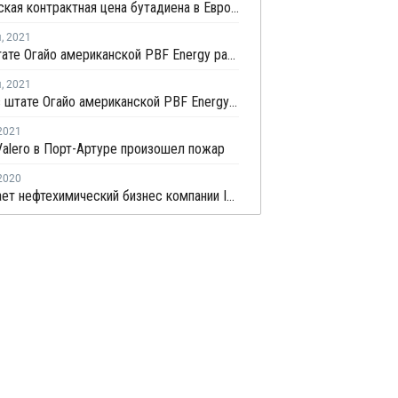
Февральская контрактная цена бутадиена в Европе выросла на EUR50 за тонну
я
,
2021
НПЗ в штате Огайо американской PBF Energy работает в штатном режиме, несмотря на пожар
я
,
2021
На НПЗ в штате Огайо американской PBF Energy произошел пожар
2021
alero в Порт-Артуре произошел пожар
2020
BP продает нефтехимический бизнес компании Ineos