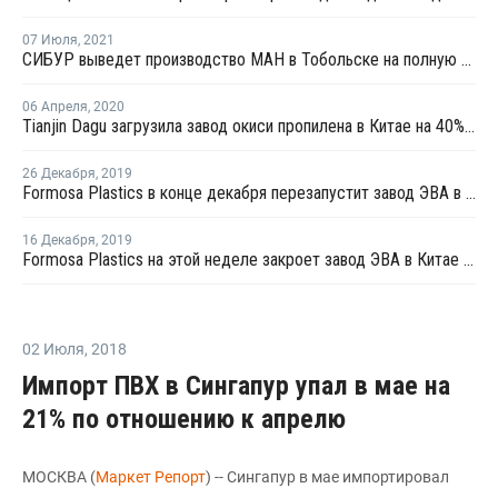
07 Июля
,
2021
СИБУР выведет производство МАН в Тобольске на полную механическую готовность до конца 2021 года
06 Апреля
,
2020
Tianjin Dagu загрузила завод окиси пропилена в Китае на 40% после перезапуска
26 Декабря
,
2019
Formosa Plastics в конце декабря перезапустит завод ЭВА в Китае после плановой профилактики
16 Декабря
,
2019
Formosa Plastics на этой неделе закроет завод ЭВА в Китае на плановую профилактику
02 Июля
,
2018
Импорт ПВХ в Сингапур упал в мае на
21% по отношению к апрелю
МОСКВА (
Маркет Репорт
) -- Сингапур в мае импортировал