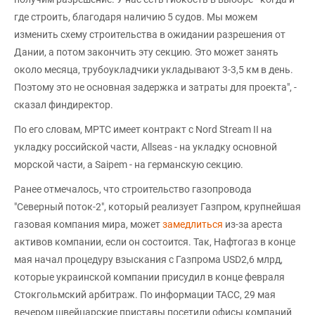
где строить, благодаря наличию 5 судов. Мы можем
изменить схему строительства в ожидании разрешения от
Дании, а потом закончить эту секцию. Это может занять
около месяца, трубоукладчики укладывают 3-3,5 км в день.
Поэтому это не основная задержка и затраты для проекта", -
сказал финдиректор.
По его словам, МРТС имеет контракт с Nord Stream II на
укладку российской части, Allseas - на укладку основной
морской части, а Saipem - на германскую секцию.
Ранее отмечалось, что строительство газопровода
"Северный поток-2", который реализует Газпром, крупнейшая
газовая компания мира, может
замедлиться
из-за ареста
активов компании, если он состоится. Так, Нафтогаз в конце
мая начал процедуру взыскания с Газпрома USD2,6 млрд,
которые украинской компании присудил в конце февраля
Стокгольмский арбитраж. По информации ТАСС, 29 мая
вечером швейцарские приставы посетили офисы компаний