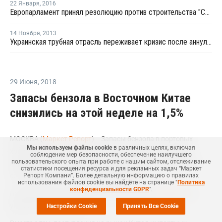
22 Января
,
2016
Европарламент принял резолюцию против строительства "Северного потока-2"
14 Ноября
,
2013
Украинская трубная отрасль переживает кризис после аннулирования Россией квот на поставки
29 Июня
,
2018
Запасы бензола в Восточном Китае
снизились на этой неделе на 1,5%
МОСКВА (
Маркет Репорт
) -- Запасы бензола в портовых
Мы используем файлы cookie
в различных целях, включая
хранилищах на востоке Китая сократились на текущей
соблюдение мер безопасности, обеспечение наилучшего
пользовательского опыта при работе с нашим сайтом, отслеживание
неделе на 1,5% по сравнению с уровнем прошлой недели и
статистики посещения ресурса и для рекламных задач “Маркет
составили 240,5 тыс. тонн, сообщил
Репорт Компани”. Более детальную информацию о правилах
ICIS
.
использования файлов cookie вы найдёте на странице "
Политика
конфиденциальности GDPR
".
На прошлой же неделе данный показатель
находился
на
уровне 244,2 тыс. тонн.
Настройки Cookie
Принять Все Cookie