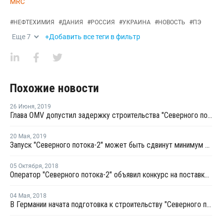
MRC
#
НЕФТЕХИМИЯ
#
ДАНИЯ
#
РОССИЯ
#
УКРАИНА
#
НОВОСТЬ
#
ПЭ
Еще
7
+Добавить все теги в фильтр
Похожие новости
26 Июня
,
2019
Глава OMV допустил задержку строительства "Северного потока 2" из-за позиции Дании
20 Мая
,
2019
Запуск "Северного потока-2" может быть сдвинут минимум на полгода
05 Октября
,
2018
Оператор "Северного потока-2" объявил конкурс на поставку ТБД в обход Дании
04 Мая
,
2018
В Германии начата подготовка к строительству "Северного потока-2"