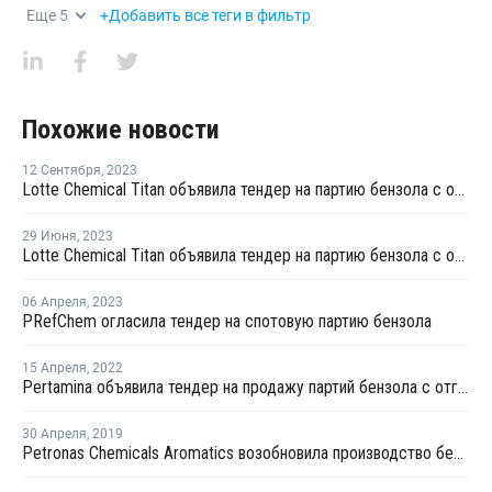
Еще
5
+Добавить все теги в фильтр
Похожие новости
12 Сентября
,
2023
Lotte Chemical Titan объявила тендер на партию бензола с отгрузкой в октябре
29 Июня
,
2023
Lotte Chemical Titan объявила тендер на партию бензола с отгрузкой в июле
06 Апреля
,
2023
PRefChem огласила тендер на спотовую партию бензола
15 Апреля
,
2022
Pertamina объявила тендер на продажу партий бензола с отгрузкой в мае - июне
30 Апреля
,
2019
Petronas Chemicals Aromatics возобновила производство бензола в Кертехе