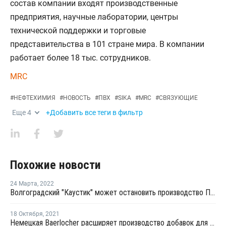
состав компании входят производственные
предприятия, научные лаборатории, центры
технической поддержки и торговые
представительства в 101 стране мира. В компании
работает более 18 тыс. сотрудников.
MRC
#
НЕФТЕХИМИЯ
#
НОВОСТЬ
#
ПВХ
#
SIKA
#
MRC
#
СВЯЗУЮЩИЕ
Еще
4
+Добавить все теги в фильтр
Похожие новости
24 Марта
,
2022
Волгоградский "Каустик" может остановить производство ПВХ из-за нехватки добавок
18 Октября
,
2021
Немецкая Baerlocher расширяет производство добавок для ПВХ в Великобритании