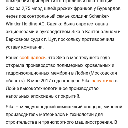
намерении приобрести контрольный пакет акций
Sika за 2,75 млрд швейцарских франков у Буркардов
через подконтрольный семье холдинг Schenker-
Winkler Holding AG. Сделка была опротестована
акционерами и руководством Sika в Кантональном и
Верховном судах г. Цуг, поскольку противоречила
уставу компании.
Ранее
сообщалось
, что Sika в мае текущего года
открыла производство полимерных кровельных и
гидроизоляционных мембран в Лобне (Московская
область). В мае 2017 года концерн Sika
запустила
в
Лобне высокотехнологичное производство
напольных эпоксидных покрытий.
Sika – международный химический концерн, мировой
производитель материалов и технологий для
строительства и транспортного машиностроения. В