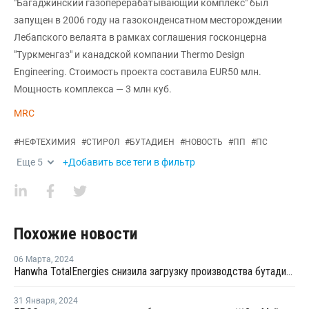
"Багаджинский газоперерабатывающий комплекс" был
запущен в 2006 году на газоконденсатном месторождении
Лебапского велаята в рамках соглашения госконцерна
"Туркменгаз" и канадской компании Thermo Design
Engineering. Стоимость проекта составила EUR50 млн.
Мощность комплекса — 3 млн куб.
MRC
#
НЕФТЕХИМИЯ
#
СТИРОЛ
#
БУТАДИЕН
#
НОВОСТЬ
#
ПП
#
ПС
Еще
5
+Добавить все теги в фильтр
Похожие новости
06 Марта
,
2024
Hanwha TotalEnergies снизила загрузку производства бутадиена в Даэсане
31 Января
,
2024