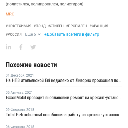
(полиэтилен, полипропилен, полистирол).
MRC
#
НЕФТЕХИМИЯ
#
ПЭНД
#
ЭТИЛЕН
#
ПРОПИЛЕН
#
ФРАНЦИЯ
Еще
6
+Добавить все теги в фильтр
#
РОССИЯ
Похожие новости
01 Декабря
,
2021
На НПЗ итальянской Eni недалеко от Ливорно произошел пожар
05 Августа
,
2021
ExxonMobil проводит внеплановый ремонт на крекинг-установке во Франции
09 Февраля
,
2018
Total Petrochemical возобновила работу на крекинг-установке в Гонфревилле
06 Февраля
,
2018