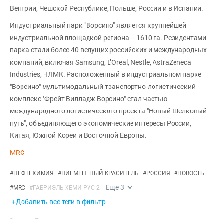
Венгрии, Чешской Республике, Польше, России и в Испании.
Индустриальный парк "Ворсино" является крупнейшей
индустриальной площадкой региона – 1610 га. Резидентами
парка стали более 40 ведущих российских и международных
компаний, включая Samsung, L’Oreal, Nestle, AstraZeneca
Industries, НЛМК. Расположенный в индустриальном парке
"Ворсино" мультимодальный транспортно-логистический
комплекс "Фрейт Вилладж Ворсино" стал частью
международного логистического проекта "Новый Шелковый
путь", объединяющего экономические интересы России,
Китая, Южной Кореи и Восточной Европы.
MRC
#
НЕФТЕХИМИЯ
#
ПИГМЕНТНЫЙ КРАСИТЕЛЬ
#
РОССИЯ
#
НОВОСТЬ
Еще
3
#
MRC
#
ГАБРИЭЛЬ-ХЕМИ-РУС-2
+Добавить все теги в фильтр