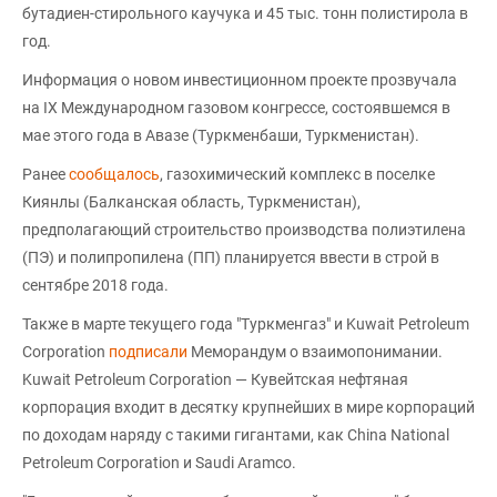
бутадиен-стирольного каучука и 45 тыс. тонн полистирола в
год.
Информация о новом инвестиционном проекте прозвучала
на IX Международном газовом конгрессе, состоявшемся в
мае этого года в Авазе (Туркменбаши, Туркменистан).
Ранее
сообщалось
, газохимический комплекс в поселке
Киянлы (Балканская область, Туркменистан),
предполагающий строительство производства полиэтилена
(ПЭ) и полипропилена (ПП) планируется ввести в строй в
сентябре 2018 года.
Также в марте текущего года "Туркменгаз" и Kuwait Petroleum
Corporation
подписали
Меморандум о взаимопонимании.
Kuwait Petroleum Corporation — Кувейтская нефтяная
корпорация входит в десятку крупнейших в мире корпораций
по доходам наряду с такими гигантами, как China National
Petroleum Corporation и Saudi Aramco.