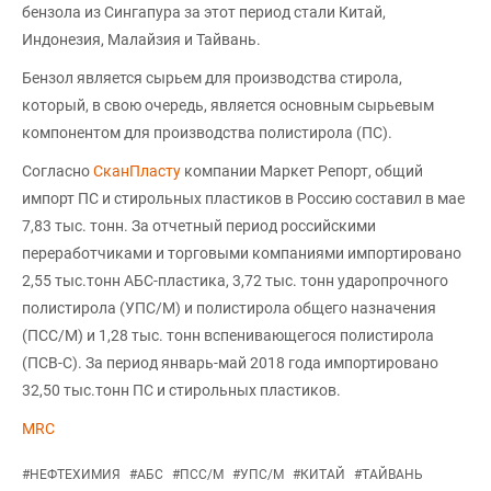
бензола из Сингапура за этот период стали Китай,
Индонезия, Малайзия и Тайвань.
Бензол является сырьем для производства стирола,
который, в свою очередь, является основным сырьевым
компонентом для производства полистирола (ПС).
Согласно
СканПласту
компании Маркет Репорт, общий
импорт ПС и стирольных пластиков в Россию составил в мае
7,83 тыс. тонн. За отчетный период российскими
переработчиками и торговыми компаниями импортировано
2,55 тыс.тонн АБС-пластика, 3,72 тыс. тонн ударопрочного
полистирола (УПС/М) и полистирола общего назначения
(ПСС/М) и 1,28 тыс. тонн вспенивающегося полистирола
(ПСВ-С). За период январь-май 2018 года импортировано
32,50 тыс.тонн ПС и стирольных пластиков.
MRC
#
НЕФТЕХИМИЯ
#
АБС
#
ПСС/М
#
УПС/М
#
КИТАЙ
#
ТАЙВАНЬ