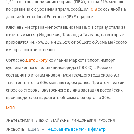
1,61 тыс. тонн поливинилхлорида (ПВХ), что на 21% меньше
по сравнению с уровнем апреля, сообщил
ICIS
со ссылкой на
данные International Enterprise (IE) Singapore.
Ключевыми странами-поставщиками ПВХ в страну стали за
отчетный месяц Индонезия, Таиланд и Тайвань, на которые
приходятся 44,75%, 28% и 22,62% от общего объема майского
импорта соответственно.
Согласно
ДатаСкопу
компании Маркет Репорт, импорт
суспензионного поливинилхлорида (ПВХ-С) в Россию
составил по итогам января - мая текущего года около 9,3
тыс. тонн, что на 60% меньше годом ранее. При этом низкий
спрос со стороны внутреннего рынка заставил российских
производителей нарастить объемы экспорта на 30%.
MRC
#
НЕФТЕХИМИЯ
#
ПВХ-С
#
ТАЙВАНЬ
#
ИНДОНЕЗИЯ
#
РОССИЯ
Еще
3
+Добавить все теги в фильтр
#
НОВОСТЬ