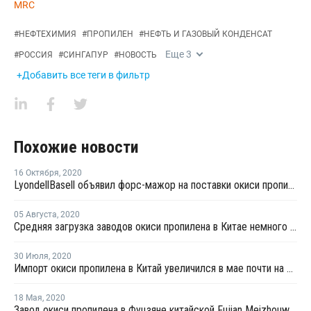
MRC
#
НЕФТЕХИМИЯ
#
ПРОПИЛЕН
#
НЕФТЬ И ГАЗОВЫЙ КОНДЕНСАТ
Еще
3
#
РОССИЯ
#
СИНГАПУР
#
НОВОСТЬ
+Добавить все теги в фильтр
Похожие новости
16 Октября
,
2020
LyondellBasell объявил форс-мажор на поставки окиси пропилена с заводов в Техасе
05 Августа
,
2020
Средняя загрузка заводов окиси пропилена в Китае немного снизилась на четвертой неделе июля
30 Июля
,
2020
Импорт окиси пропилена в Китай увеличился в мае почти на 4%
18 Мая
,
2020
Завод окиси пропилена в Фуцзяне китайской Fujian Meizhouwan загружен на 50%