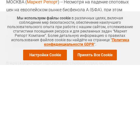
МОСКВА (
Маркет Репорт
) -- Несмотря на падение спотовых
цен на европейском рынке бисфенола А (БФА), при этом
продавцы надеются, что нисходящий тренд будет недолгим,
Мы используем файлы cookie
в различных целях, включая
соблюдение мер безопасности, обеспечение наилучшего
сообщает
ICIS
со ссылкой на участников рынка.
пользовательского опыта при работе с нашим сайтом, отслеживание
статистики посещения ресурса и для рекламных задач “Маркет
Репорт Компани”. Более детальную информацию о правилах
Цены на прошлой неделе упали до EUR1 275–1 375 за тонну,
использования файлов cookie вы найдёте на странице "
Политика
FD NWE (северо-запад Европы) по сравнению с EUR1 375–1
конфиденциальности GDPR
".
450 за тонну, FD NWE неделей ранее.
Настройки Cookie
Принять Все Cookie
В краткосрочной перспективе слабый спрос может
продолжить оказывать понижательное давление на цены,
поскольку февраль может оставаться слабым месяцем для
рынка.
Ожидается, что в следующем месяце поставки на рынке
будут достаточными на фоне широкого внутреннего
предложения.
В конце 2018 года покупательская активность была низкой,
так как слабый спрос на производные ограничил интерес к
БФА. В начале 2019 года покупательская активность не