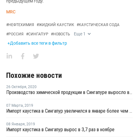
предыдущем году.
MRC
#
НЕФТЕХИМИЯ
#
ЖИДКИЙ КАУСТИК
#
КАУСТИЧЕСКАЯ СОДА
Еще
1
#
РОССИЯ
#
СИНГАПУР
#
НОВОСТЬ
+Добавить все теги в фильтр
Похожие новости
26 Октября
,
2020
Производство химической продукции в Сингапуре выросло в сентябре на 0,4%
07 Марта
,
2019
Импорт каустика в Сингапур увеличился в январе более чем в 2 раза по отношению к декабрю
08 Января
,
2019
Импорт каустика в Сингапур вырос в 3,7 раз в ноябре