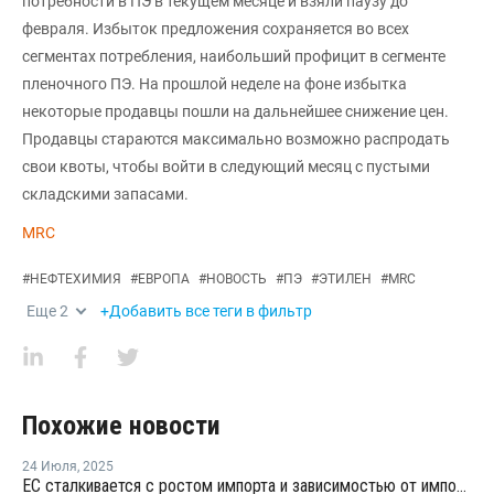
потребности в ПЭ в текущем месяце и взяли паузу до
февраля. Избыток предложения сохраняется во всех
сегментах потребления, наибольший профицит в сегменте
пленочного ПЭ. На прошлой неделе на фоне избытка
некоторые продавцы пошли на дальнейшее снижение цен.
Продавцы стараются максимально возможно распродать
свои квоты, чтобы войти в следующий месяц с пустыми
складскими запасами.
MRC
#
НЕФТЕХИМИЯ
#
ЕВРОПА
#
НОВОСТЬ
#
ПЭ
#
ЭТИЛЕН
#
MRC
Еще
2
+Добавить все теги в фильтр
Похожие новости
24 Июля
,
2025
ЕС сталкивается с ростом импорта и зависимостью от импортных химикатов