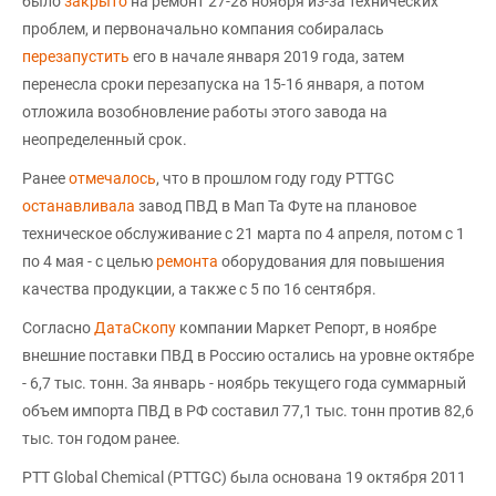
было
закрыто
на ремонт 27-28 ноября из-за технических
проблем, и первоначально компания собиралась
перезапустить
его в начале января 2019 года, затем
перенесла сроки перезапуска на 15-16 января, а потом
отложила возобновление работы этого завода на
неопределенный срок.
Ранее
отмечалось
, что в прошлом году году PTTGC
останавливала
завод ПВД в Мап Та Футе на плановое
техническое обслуживание с 21 марта по 4 апреля, потом с 1
по 4 мая - с целью
ремонта
оборудования для повышения
качества продукции, а также с 5 по 16 сентября.
Согласно
ДатаСкопу
компании Маркет Репорт, в ноябре
внешние поставки ПВД в Россию остались на уровне октябре
- 6,7 тыс. тонн. За январь - ноябрь текущего года суммарный
объем импорта ПВД в РФ составил 77,1 тыс. тонн против 82,6
тыс. тон годом ранее.
PTT Global Chemical (PTTGC) была основана 19 октября 2011