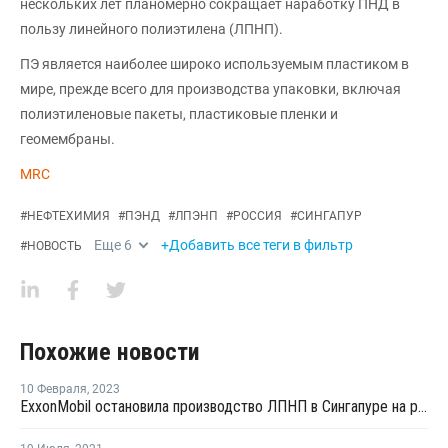
нескольких лет планомерно сокращает наработку ПНД в
пользу линейного полиэтилена (ЛПНП).
ПЭ является наиболее широко используемым пластиком в
мире, прежде всего для производства упаковки, включая
полиэтиленовые пакеты, пластиковые пленки и
геомембраны.
MRC
#
НЕФТЕХИМИЯ
#
ПЭНД
#
ЛПЭНП
#
РОССИЯ
#
СИНГАПУР
Еще
6
+Добавить все теги в фильтр
#
НОВОСТЬ
Похожие новости
10 Февраля
,
2023
ExxonMobil остановила производство ЛПНП в Сингапуре на ремонт