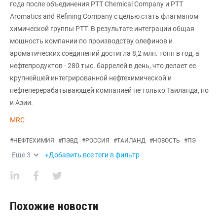
года после объединения PTT Chemical Company и PTT
Aromatics and Refining Company с целью стать флагманом
химической группы PTT. В результате интеграции общая
мощность компании по производству олефинов и
ароматических соединений достигла 8,2 млн. тонн в год, а
нефтепродуктов - 280 тыс. баррелей в день, что делает ее
крупнейшей интегрированной нефтехимической и
нефтеперерабатывающей компанией не только Таиланда, но
и Азии.
MRC
#
НЕФТЕХИМИЯ
#
ПЭВД
#
РОССИЯ
#
ТАИЛАНД
#
НОВОСТЬ
#
ПЭ
Еще
3
+Добавить все теги в фильтр
Похожие новости