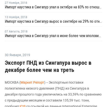
27 Ноября
,
2018
Импорт каустика в Сингапур упал в октябре на 83% по отношению к сентябрю
13 Ноября
,
2018
Импорт каустика в Сингапур вырос в сентябре на 29% по отношению к августу
07 Августа
,
2018
Импорт каустика в Сингапур упал в июне более чем вполовину по отношению к маю
30 Января
,
2019
Экспорт ПНД из Сингапура вырос в
декабре более чем на треть
МОСКВА (
Маркет Репорт
) -- Экспортные поставки
полиэтилена низкого давления (ПНД) из Сингапура в
декабре прошлого года увеличились на 33,59% по сравнению
с предыдущим месяцем и составили 135,59 тыс. тонн,
сообщил
ICIS
со ссылкой на данные International Enterprise