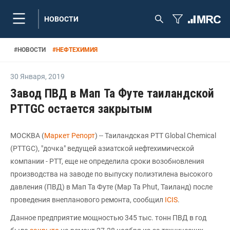
НОВОСТИ
#
НОВОСТИ
#
НЕФТЕХИМИЯ
30 Января
,
2019
Завод ПВД в Мап Та Футе таиландской
PTTGC остается закрытым
МОСКВА (
Маркет Репорт
) -- Таиландская PTT Global Chemical
(PTTGC), "дочка" ведущей азиатской нефтехимической
компании - PTT, еще не определила сроки возобновления
производства на заводе по выпуску полиэтилена высокого
давления (ПВД) в Мап Та Футе (Map Ta Phut, Таиланд) после
проведения внепланового ремонта, сообщил
ICIS
.
Данное предприятие мощностью 345 тыс. тонн ПВД в год