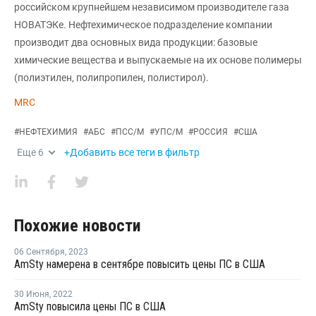
российском крупнейшем независимом производителе газа
НОВАТЭКе. Нефтехимическое подразделение компании
производит два основных вида продукции: базовые
химические вещества и выпускаемые на их основе полимеры
(полиэтилен, полипропилен, полистирол).
MRC
#
НЕФТЕХИМИЯ
#
АБС
#
ПСС/М
#
УПС/М
#
РОССИЯ
#
США
Еще
6
+Добавить все теги в фильтр
Похожие новости
06 Сентября
,
2023
AmSty намерена в сентябре повысить цены ПС в США
30 Июня
,
2022
AmSty повысила цены ПС в США