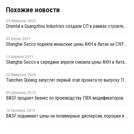
Похожие новости
25 Февраля
,
2022
Oriental и Guangzhou Industries создали СП в рамках строительства производства АКН и АБС в Китае
03 Июня
,
2021
Shanghai Secco подняла июньские цены АКН в Китае на CNY100 за тонну
15 Апреля
,
2021
Shanghai Secco в середине апреля снизила цены АКН в Китае на CNY900 за тонну
25 Февраля
,
2020
Tianchen Qixiang запустит первый этап проекта по выпуску ПА 66 в конце следующего года
09 Декабря
,
2013
BASF продает бизнес по производству ПВХ-модификаторов
16 Октября
,
2013
BASF поднимает цены на полимерные дисперсии, порошки и смолы