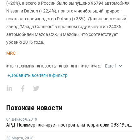
(+26%), а всего в России было выпущено 96794 автомобиля
Nissan и Datsun (+22,4%), при этом наибольший прирост
показало производство Datsun (+38%). Дальневосточный
завод "Мазда Соллерс" в прошлом году выпустил 24085
автомобилей Mazda СХ-5 и Mazda6, что соответствует
уровню 2016 года.
MRC
Еще
1
#
НЕФТЕХИМИЯ
#
НОВОСТЬ
#
ПВХ
#
ПП
#
ПС
#
MRC
+Добавить все теги в фильтр
Похожие новости
04 Декабря
,
2019
АРД-Полимер планирует построить на территории ОЭЗ "Узловая" производство пленок из ПЭТ
30 Марта
,
2018