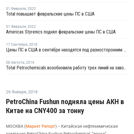
01 Февраля
,
2022
Total повышает февральские цены ПС в США
01 Февраля
,
2022
Americas Styrenics поднял февральские цены ПС в США
17 Сентября
,
2018
Цены ПС в США в сентябре находятся под разносторонним давлением
08 Августа
,
2016
Total Petrochemicals возобновила работу трех линий на заводе ПС в Луизиане
26 Января
,
2018
PetroChina Fushun подняла цены АКН в
Китае на CNY400 за тонну
МОСКВА (
Маркет Репорт
) -- Китайская нефтехимическая
компания PetroChina Fushun Petrochemical, "дочка"