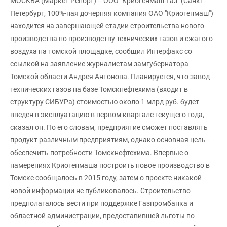
МОСКВА (Маркет Репорт) -- ООО "Криогенмаш-Газ" (Санкт-
Петербург, 100%-ная дочерняя компания ОАО "Криогенмаш")
находится на завершающей стадии строительства нового
производства по производству технических газов и сжатого
воздуха на томской площадке, сообщил Интерфакс со
ссылкой на заявление журналистам замгубернатора
Томской области Андрея Антонова. Планируется, что завод
технических газов на базе Томскнефтехима (входит в
структуру СИБУРа) стоимостью около 1 млрд руб. будет
введен в эксплуатацию в первом квартале текущего года,
сказал он. По его словам, предприятие сможет поставлять
продукт различным предприятиям, однако основная цель -
обеспечить потребности Томскнефтехима. Впервые о
намерениях Криогенмаша построить новое производство в
Томске сообщалось в 2015 году, затем о проекте никакой
новой информации не публиковалось. Строительство
предполагалось вести при поддержке Газпромбанка и
областной администрации, предоставившей льготы по