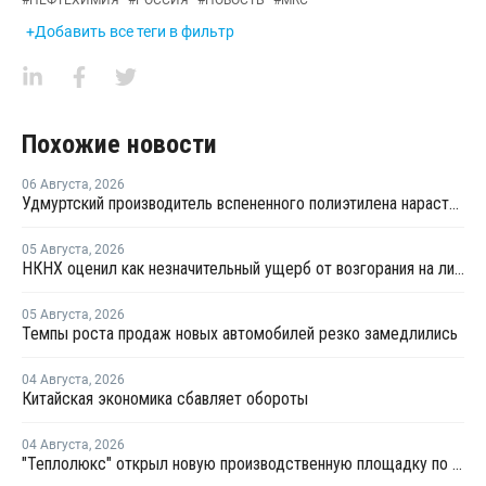
#
НЕФТЕХИМИЯ
#
РОССИЯ
#
НОВОСТЬ
#
MRC
+Добавить все теги в фильтр
Похожие новости
06 Августа
,
2026
Удмуртский производитель вспененного полиэтилена нарастит выпуск на 15%
05 Августа
,
2026
НКНХ оценил как незначительный ущерб от возгорания на линии полистирола
05 Августа
,
2026
Темпы роста продаж новых автомобилей резко замедлились
04 Августа
,
2026
Китайская экономика сбавляет обороты
04 Августа
,
2026
"Теплолюкс" открыл новую производственную площадку по выпуску инженерных систем