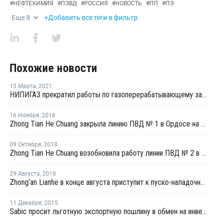
#
НЕФТЕХИМИЯ
#
ПЭВД
#
РОССИЯ
#
НОВОСТЬ
#
ПП
#
ПЭ
Еще
8
+Добавить все теги в фильтр
Похожие новости
15 Марта
,
2021
НИПИГАЗ прекратил работы по газоперерабатывающему заводу в Усть-Луге
16 Ноября
,
2018
Zhong Tian He Chuang закрыла линию ПВД № 1 в Ордосе на незапланированный ремонт
09 Октября
,
2018
Zhong Tian He Chuang возобновила работу линии ПВД № 2 в Ордосе
29 Августа
,
2018
Zhong’an Lianhe в конце августа приступит к пуско-наладочным работам на новых заводах ПВД и ПП в Китае
11 Декабря
,
2015
Sabic просит льготную экспортную пошлину в обмен на инвестиции в РФ