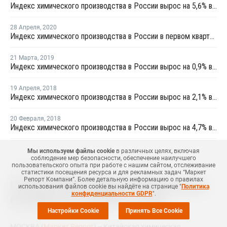
Индекс химического производства в России вырос на 5,6% в январе - апреле
28 Апреля
,
2020
Индекс химического производства в России в первом квартале вырос на 6,7%
21 Марта
,
2019
Индекс химического производства в России вырос на 0,9% в январе - феврале
19 Апреля
,
2018
Индекс химического производства в России вырос на 2,1% в первом квартале
20 Февраля
,
2018
Индекс химического производства в России вырос на 4,7% в январе
Мы используем файлы cookie
в различных целях, включая
соблюдение мер безопасности, обеспечение наилучшего
пользовательского опыта при работе с нашим сайтом, отслеживание
26 Января
,
2018
статистики посещения ресурса и для рекламных задач “Маркет
Репорт Компани”. Более детальную информацию о правилах
Liaoning Huajin Tongda повысила цены
использования файлов cookie вы найдёте на странице "
Политика
конфиденциальности GDPR
".
бутадиена на CNY200 за тонну
Настройки Cookie
Принять Все Cookie
МОСКВА (
Маркет Репорт
) -- Китайская химическая