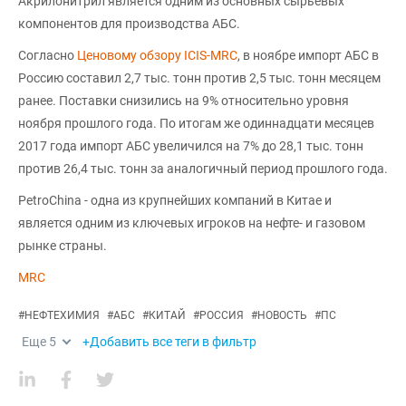
Акрилонитрил является одним из основных сырьевых
компонентов для производства АБС.
Согласно
Ценовому обзору ICIS-MRC
, в ноябре импорт АБС в
Россию составил 2,7 тыс. тонн против 2,5 тыс. тонн месяцем
ранее. Поставки снизились на 9% относительно уровня
ноября прошлого года. По итогам же одиннадцати месяцев
2017 года импорт АБС увеличился на 7% до 28,1 тыс. тонн
против 26,4 тыс. тонн за аналогичный период прошлого года.
PetroChina - одна из крупнейших компаний в Китае и
является одним из ключевых игроков на нефте- и газовом
рынке страны.
MRC
#
НЕФТЕХИМИЯ
#
АБС
#
КИТАЙ
#
РОССИЯ
#
НОВОСТЬ
#
ПС
Еще
5
+Добавить все теги в фильтр