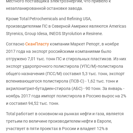
местного поставщика электроэнергии, что привело к
незапланированной остановке завода.
Кроме Total Petrochemicals and Refining USA,
производителями ПС в Северной Америке являются Americas
Styrenics, Group Idesa, INEOS Styrolution и Resirene.
Согласно
СканПласту
компании Маркет Репорт, в ноябре
2017 года на экспорт российскими компаниями было
отгружено 7,01 тыс. тонн ПС и стирольных пластиков. Из них
экспорт ударопрочного полистирола (УПС/М)-полистирола
общего назначения (ПСС/М) составил 5,3 тыс. тонн, экспорт
вспенивающегося полистирола (ПСВ-С) - 1,62 тыс. тонн и
акрилонитрил-бутадиен-стирола (АБС) - 90 тонн. За январь -
ноябрь 2017 года импорт полистирола в Россию вырос на 2%
и составил 94,52 тыс. тонн.
Total работает в основном на рынках нефти и газа, является
третьим по величине производителем нефти в Европе,
участвует в пяти проектах в России и владеет 12% в