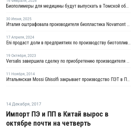
16 Февраля
,
2026
Биополимеры для медицины будут выпускать в Томской области
30 Июня
,
2025
Италия оштрафовала производителя биопластика Novamont за злоупотребление доминирующим положением
17 Апреля
,
2024
Eni продаст доли в предприятиях по производству биотоплива и биопластика к концу 2024 года
19 Октября
,
2023
Versalis завершила сделку по приобретению производителя биопластиков Novamont
11 Ноября
,
2014
Итальянская Mossi Ghisolfi закрывает производство ПЭТ в Патрике на плановый ремонт
14 Декабря
,
2017
Импорт ПЭ и ПП в Китай вырос в
октябре почти на четверть