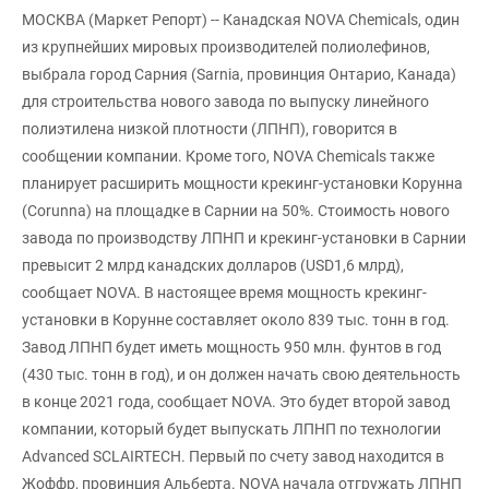
МОСКВА (Маркет Репорт) -- Канадская NOVA Chemicals, один
из крупнейших мировых производителей полиолефинов,
выбрала город Сарния (Sarnia, провинция Онтарио, Канада)
для строительства нового завода по выпуску линейного
полиэтилена низкой плотности (ЛПНП), говорится в
сообщении компании. Кроме того, NOVA Chemicals также
планирует расширить мощности крекинг-установки Корунна
(Corunna) на площадке в Сарнии на 50%. Стоимость нового
завода по производству ЛПНП и крекинг-установки в Сарнии
превысит 2 млрд канадских долларов (USD1,6 млрд),
сообщает NOVA. В настоящее время мощность крекинг-
установки в Корунне составляет около 839 тыс. тонн в год.
Завод ЛПНП будет иметь мощность 950 млн. фунтов в год
(430 тыс. тонн в год), и он должен начать свою деятельность
в конце 2021 года, сообщает NOVA. Это будет второй завод
компании, который будет выпускать ЛПНП по технологии
Advanced SCLAIRTECH. Первый по счету завод находится в
Жоффр, провинция Альберта. NOVA начала отгружать ЛПНП