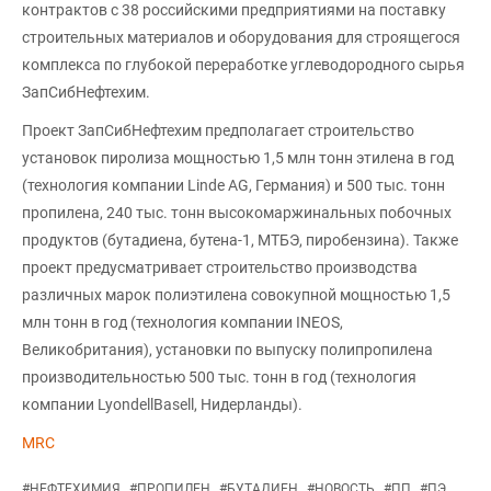
контрактов с 38 российскими предприятиями на поставку
строительных материалов и оборудования для строящегося
комплекса по глубокой переработке углеводородного сырья
ЗапСибНефтехим.
Проект ЗапСибНефтехим предполагает строительство
установок пиролиза мощностью 1,5 млн тонн этилена в год
(технология компании Linde AG, Германия) и 500 тыс. тонн
пропилена, 240 тыс. тонн высокомаржинальных побочных
продуктов (бутадиена, бутена-1, МТБЭ, пиробензина). Также
проект предусматривает строительство производства
различных марок полиэтилена совокупной мощностью 1,5
млн тонн в год (технология компании INEOS,
Великобритания), установки по выпуску полипропилена
производительностью 500 тыс. тонн в год (технология
компании LyondellBasell, Нидерланды).
MRC
#
НЕФТЕХИМИЯ
#
ПРОПИЛЕН
#
БУТАДИЕН
#
НОВОСТЬ
#
ПП
#
ПЭ