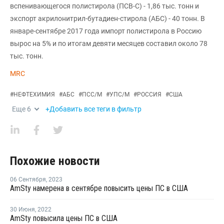
вспенивающегося полистирола (ПСВ-С) - 1,86 тыс. тонн и
экспорт акрилонитрил-бутадиен-стирола (АБС) - 40 тонн. В
январе-сентябре 2017 года импорт полистирола в Россию
вырос на 5% и по итогам девяти месяцев составил около 78
тыс. тонн.
MRC
#
НЕФТЕХИМИЯ
#
АБС
#
ПСС/М
#
УПС/М
#
РОССИЯ
#
США
Еще
6
+Добавить все теги в фильтр
Похожие новости
06 Сентября
,
2023
AmSty намерена в сентябре повысить цены ПС в США
30 Июня
,
2022
AmSty повысила цены ПС в США