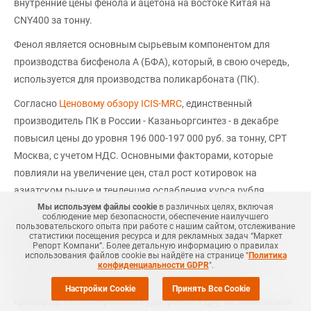
внутренние цены фенола и ацетона на востоке Китая на
CNY400 за тонну.
Фенол является основным сырьевым компонентом для
производства бисфенола А (БФА), который, в свою очередь,
используется для производства поликарбоната (ПК).
Согласно
Ценовому обзору ICIS-MRC
, единственный
производитель ПК в России - Казаньоргсинтез - в декабре
повысил цены до уровня 196 000-197 000 руб. за тонну, CPT
Москва, с учетом НДС. Основными факторами, которые
повлияли на увеличение цен, стал рост котировок на
азиатском рынке и тенденция ослабления курса рубля.
Мы используем файлы cookie
в различных целях, включая
Sinopec является одной из крупнейших мировых
соблюдение мер безопасности, обеспечение наилучшего
пользовательского опыта при работе с нашим сайтом, отслеживание
интегрированных энергетических и химических компаний.
статистики посещения ресурса и для рекламных задач “Маркет
Репорт Компани”. Более детальную информацию о правилах
Бизнес Sinopec Corp. включает в себя нефтегазовую
использования файлов cookie вы найдёте на странице "
Политика
конфиденциальности GDPR
".
геологоразведку, добычу и транспортировку нефти и газа,
нефтепереработку, нефтехимическое производство,
Настройки Cookie
Принять Все Cookie
производство минеральных удобрений и другой химической