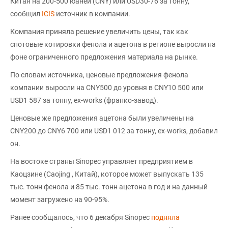
Китая на 200-500 юаней (CNY) или USD30-76 за тонну,
сообщил
ICIS
источник в компании.
Компания приняла решение увеличить цены, так как
спотовые котировки фенола и ацетона в регионе выросли на
фоне ограниченного предложения материала на рынке.
По словам источника, ценовые предложения фенола
компании выросли на CNY500 до уровня в CNY10 500 или
USD1 587 за тонну, ex-works (франко-завод).
Ценовые же предложения ацетона были увеличены на
CNY200 до CNY6 700 или USD1 012 за тонну, ex-works, добавил
он.
На востоке страны Sinopec управляет предприятием в
Каоцзине (Caojing , Китай), которое может выпускать 135
тыс. тонн фенола и 85 тыс. тонн ацетона в год и на данный
момент загружено на 90-95%.
Ранее сообщалось, что 6 декабря Sinopec
подняла