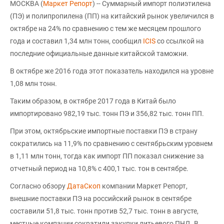
МОСКВА (
Маркет Репорт
) -- Суммарный импорт полиэтилена
(ПЭ) и полипропилена (ПП) на китайский рынок увеличился в
октябре на 24% по сравнению с тем же месяцем прошлого
года и составил 1,34 млн тонн, сообщил
ICIS
со ссылкой на
последние официальные данные китайской таможни.
В октябре же 2016 года этот показатель находился на уровне
1,08 млн тонн.
Таким образом, в октябре 2017 года в Китай было
импортировано 982,19 тыс. тонн ПЭ и 356,82 тыс. тонн ПП.
При этом, октябрьские импортные поставки ПЭ в страну
сократились на 11,9% по сравнению с сентябрьским уровнем
в 1,11 млн тонн, тогда как импорт ПП показал снижение за
отчетный период на 10,8% с 400,1 тыс. тон в сентябре.
Согласно обзору
ДатаСкоп
компании Маркет Репорт,
внешние поставки ПЭ на российский рынок в сентябре
составили 51,8 тыс. тонн против 52,7 тыс. тонн в августе,
местные компании сократили закупки литьевого ПНД. В