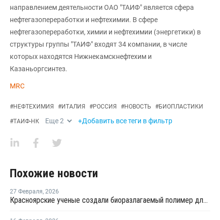
направлением деятельности ОАО "ТАИФ" является сфера
нефтегазопереработки и нефтехимии. В сфере
нефтегазопереработки, химии и нефтехимии (энергетики) в
структуры группы "ТАИФ" входят 34 компании, в числе
которых находятся Нижнекамскнефтехим и
Казаньоргсинтез.
MRC
#
НЕФТЕХИМИЯ
#
ИТАЛИЯ
#
РОССИЯ
#
НОВОСТЬ
#
БИОПЛАСТИКИ
Еще
2
+Добавить все теги в фильтр
#
ТАИФ-НК
Похожие новости
27 Февраля
,
2026
Красноярские ученые создали биоразлагаемый полимер для упаковки и медицины