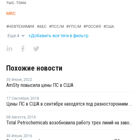
тыс. тонн.
MRC
#
НЕФТЕХИМИЯ
#
АБС
#
ПСС/М
#
УПС/М
#
РОССИЯ
#
США
Еще
4
+Добавить все теги в фильтр
Похожие новости
30 Июня
,
2022
AmSty повысила цены ПС в США
17 Сентября
,
2018
Цены ПС в США в сентябре находятся под разносторонним давлением
08 Августа
,
2016
Total Petrochemicals возобновила работу трех линий на заводе ПС в Луизиане
30 Июня
,
2016