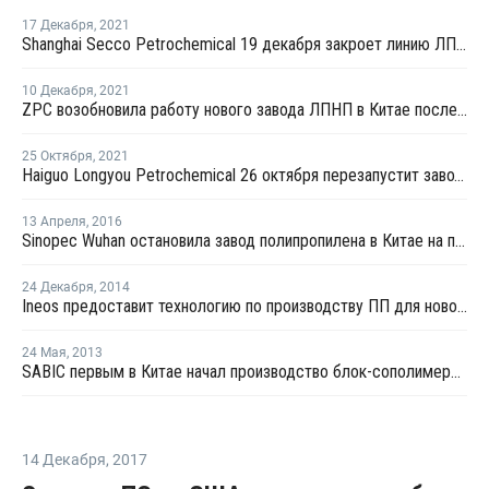
17 Декабря
,
2021
Shanghai Secco Petrochemical 19 декабря закроет линию ЛПНП в Шанхае на плановый ремонт
10 Декабря
,
2021
ZPC возобновила работу нового завода ЛПНП в Китае после профилактики
25 Октября
,
2021
Haiguo Longyou Petrochemical 26 октября перезапустит завод ЛПНП в Китае после внепланового ремонта
13 Апреля
,
2016
Sinopec Wuhan остановила завод полипропилена в Китае на профилактику
24 Декабря
,
2014
Ineos предоставит технологию по производству ПП для нового проекта в Китае
24 Мая
,
2013
SABIC первым в Китае начал производство блок-сополимера полипропилена для потребительских товаров
14 Декабря
,
2017