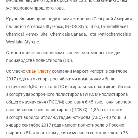
месяцев текущего года выросли на 22% по сравнению с тем
же периодом прошлого года.
Крупнейшими производителями стирола в Северной Америки
являются Americas Styrenics, INEOS Styrolution, LyondellBasell
Chemical, Pemex, Shell Chemicals Canada, Total Petrochemicals и
Westlake Styrene.
Стирол является основным сырьевым компонентом для
производства полистирола (ПС).
Согласно
СканПласту
компании Маркет Репорт, в сентябре
2017 года на экспорт российскими компаниями было
отгружено 6,84 тыс. тонн ПС и стирольных пластиков. Из них
экспорт ударопрочного полистирола (УПС/М)-полистирола
общего назначения (ПСС/М) составил 6,45 тыс. тонн, экспорт
вспенивающегося полистирола (ПСВ-С) - 1,86 тыс. тонн и
экспорт акрилонитрил-бутадиен-стирола (АБС) - 40 тонн. В
январе-сентябре 2017 года импорт полистирола в Россию
вырос на 5% и по итогам девяти месяцев составил около 78