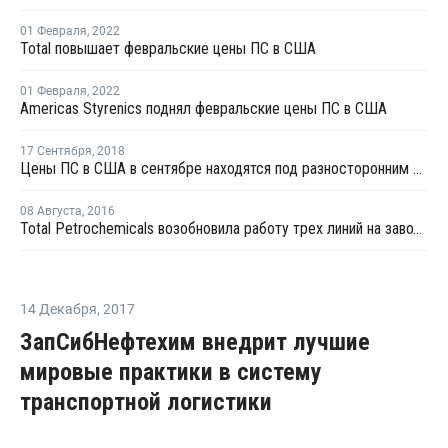
01 Февраля
,
2022
Total повышает февральские цены ПС в США
01 Февраля
,
2022
Americas Styrenics поднял февральские цены ПС в США
17 Сентября
,
2018
Цены ПС в США в сентябре находятся под разносторонним давлением
08 Августа
,
2016
Total Petrochemicals возобновила работу трех линий на заводе ПС в Луизиане
14 Декабря
,
2017
ЗапСибНефтехим внедрит лучшие
мировые практики в систему
транспортной логистики