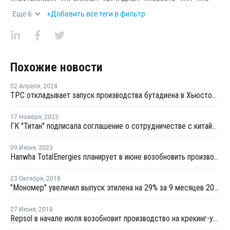
Еще
6
+Добавить все теги в фильтр
Похожие новости
02 Апреля
,
2024
TPC откладывает запуск производства бутадиена в Хьюстоне до третьего квартала
17 Ноября
,
2023
ГК "Титан" подписала соглашение о сотрудничестве с китайской Wison Engineering
09 Июня
,
2023
Hanwha TotalEnergies планирует в июне возобновить производство бутадиена в Даэсане
23 Октября
,
2018
"Мономер" увеличил выпуск этилена на 29% за 9 месяцев 2018 года
27 Июня
,
2018
Repsol в начале июля возобновит производство на крекинг-установке в Португалии