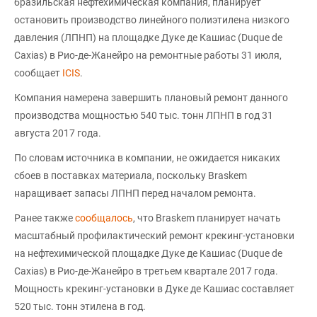
бразильская нефтехимическая компания, планирует
остановить производство линейного полиэтилена низкого
давления (ЛПНП) на площадке Дуке де Кашиас (Duque de
Caxias) в Рио-де-Жанейро на ремонтные работы 31 июля,
сообщает
ICIS
.
Компания намерена завершить плановый ремонт данного
производства мощностью 540 тыс. тонн ЛПНП в год 31
августа 2017 года.
По словам источника в компании, не ожидается никаких
сбоев в поставках материала, поскольку Braskem
наращивает запасы ЛПНП перед началом ремонта.
Ранее также
сообщалось
, что Braskem планирует начать
масштабный профилактический ремонт крекинг-установки
на нефтехимической площадке Дуке де Кашиас (Duque de
Caxias) в Рио-де-Жанейро в третьем квартале 2017 года.
Мощность крекинг-установки в Дуке де Кашиас составляет
520 тыс. тонн этилена в год.