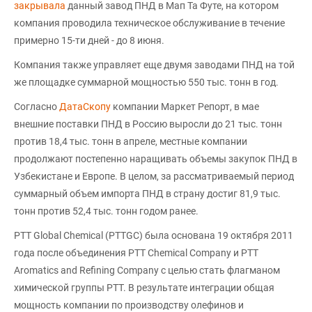
закрывала
данный завод ПНД в Мап Та Футе, на котором
компания проводила техническое обслуживание в течение
примерно 15-ти дней - до 8 июня.
Компания также управляет еще двумя заводами ПНД на той
же площадке суммарной мощностью 550 тыс. тонн в год.
Согласно
ДатаСкопу
компании Маркет Репорт, в мае
внешние поставки ПНД в Россию выросли до 21 тыс. тонн
против 18,4 тыс. тонн в апреле, местные компании
продолжают постепенно наращивать объемы закупок ПНД в
Узбекистане и Европе. В целом, за рассматриваемый период
суммарный объем импорта ПНД в страну достиг 81,9 тыс.
тонн против 52,4 тыс. тонн годом ранее.
PTT Global Chemical (PTTGC) была основана 19 октября 2011
года после объединения PTT Chemical Company и PTT
Aromatics and Refining Company с целью стать флагманом
химической группы PTT. В результате интеграции общая
мощность компании по производству олефинов и