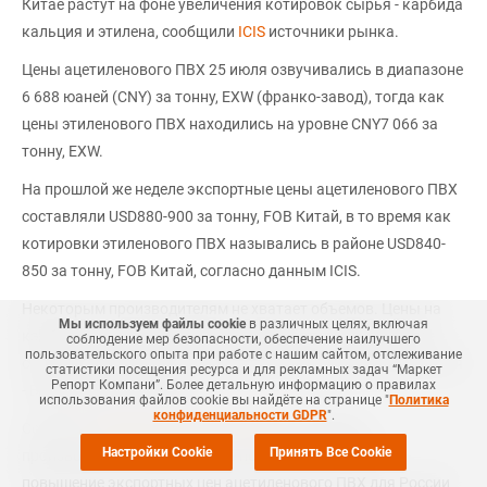
Китае растут на фоне увеличения котировок сырья - карбида
кальция и этилена, сообщили
ICIS
источники рынка.
Цены ацетиленового ПВХ 25 июля озвучивались в диапазоне
6 688 юаней (CNY) за тонну, EXW (франко-завод), тогда как
цены этиленового ПВХ находились на уровне CNY7 066 за
тонну, EXW.
На прошлой же неделе экспортные цены ацетиленового ПВХ
составляли USD880-900 за тонну, FOB Китай, в то время как
котировки этиленового ПВХ назывались в районе USD840-
850 за тонну, FOB Китай, согласно данным ICIS.
Некоторым производителям не хватает объемов. Цены на
Мы используем файлы cookie
в различных целях, включая
карбид кальция в настоящее время растут на фоне более
соблюдение мер безопасности, обеспечение наилучшего
пользовательского опыта при работе с нашим сайтом, отслеживание
строгих экологических инспекций на заводах в районе Китая
статистики посещения ресурса и для рекламных задач “Маркет
Репорт Компани”. Более детальную информацию о правилах
- Внутренняя Монголия.
использования файлов cookie вы найдёте на странице "
Политика
конфиденциальности GDPR
".
Согласно
Ценовому обзору ICIS-MRC
, китайские
Настройки Cookie
Принять Все Cookie
производители неделей ранее пошли на серьезное
повышение экспортных цен ацетиленового ПВХ для России