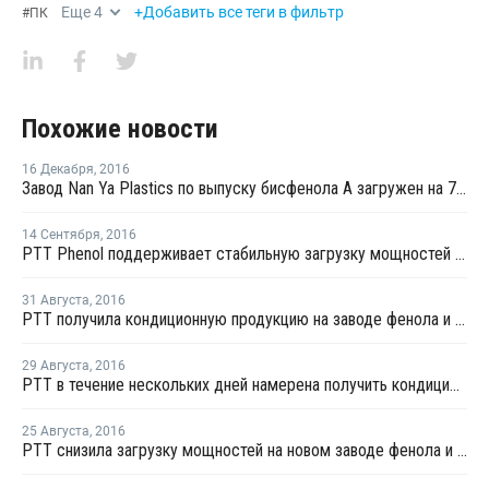
Еще
4
+Добавить все теги в фильтр
#
ПК
Похожие новости
16 Декабря
,
2016
Завод Nan Ya Plastics по выпуску бисфенола А загружен на 70%
14 Сентября
,
2016
PTT Phenol поддерживает стабильную загрузку мощностей на заводах фенола и ацетона в Таиланде
31 Августа
,
2016
PTT получила кондиционную продукцию на заводе фенола и ацетона в Таиланде после перезапуска
29 Августа
,
2016
PTT в течение нескольких дней намерена получить кондиционную продукцию на заводе фенола и ацетона в Таиланде
25 Августа
,
2016
PTT снизила загрузку мощностей на новом заводе фенола и ацетона в Таиланде, второй завод остается закрытым