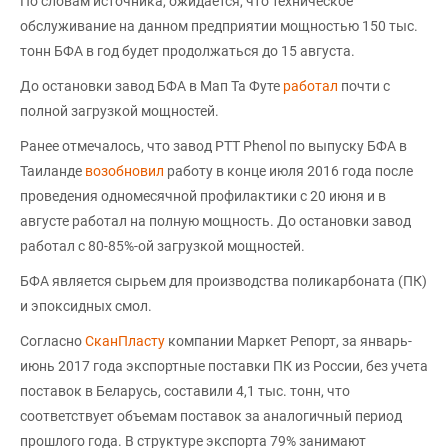
По словам источника, ожидается, что техническое
обслуживание на данном предприятии мощностью 150 тыс.
тонн БФА в год будет продолжаться до 15 августа.
До остановки завод БФА в Мап Та Футе
работал
почти с
полной загрузкой мощностей.
Ранее отмечалось, что завод PTT Phenol по выпуску БФА в
Таиланде
возобновил
работу в конце июля 2016 года после
проведения одномесячной профилактики с 20 июня и в
августе работал на полную мощность. До остановки завод
работал с 80-85%-ой загрузкой мощностей.
БФА является сырьем для производства поликарбоната (ПК)
и эпоксидных смол.
Согласно
СканПласту
компании Маркет Репорт, за январь-
июнь 2017 года экспортные поставки ПК из России, без учета
поставок в Беларусь, составили 4,1 тыс. тонн, что
соответствует объемам поставок за аналогичный период
прошлого года. В структуре экспорта 79% занимают