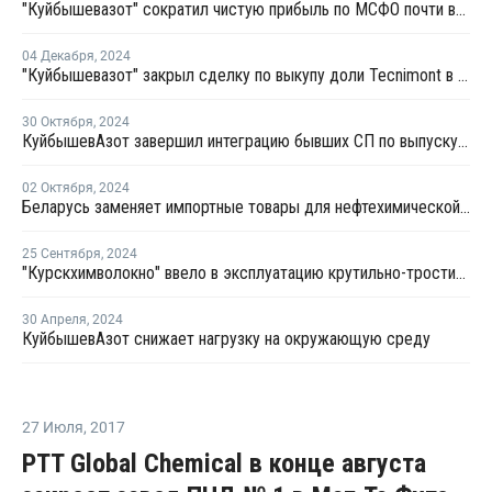
"Куйбышевазот" сократил чистую прибыль по МСФО почти вдвое
04 Декабря
,
2024
"Куйбышевазот" закрыл сделку по выкупу доли Tecnimont в совместном предприятии "Волгаферт"
30 Октября
,
2024
КуйбышевАзот завершил интеграцию бывших СП по выпуску компаундов
02 Октября
,
2024
Беларусь заменяет импортные товары для нефтехимической отрасли отечественными аналогами
25 Сентября
,
2024
"Курскхимволокно" ввело в эксплуатацию крутильно-тростильный комплекс
30 Апреля
,
2024
КуйбышевАзот снижает нагрузку на окружающую среду
27 Июля
,
2017
PTT Global Chemical в конце августа