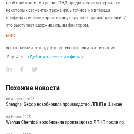
необходимости. На рынке ПНД предложение материала в
некоторых сегментах также избыточное, но впереди
профилактические простои двух крупных производителей. И
это выступает сдерживающим фактором.
MRC
#
НЕФТЕХИМИЯ
#
ПЭНД
#
ПЭВД
#
ЛПЭНП
#
КИТАЙ
#
РОССИЯ
Еще
4
+Добавить все теги в фильтр
Похожие новости
08 Августа
,
2025
Shanghai Secco возобновила производство ЛПНП в Шанхае после ремонта
04 Июля
,
2025
Wanhua Chemical возобновила производство ЛПНП после профилактики