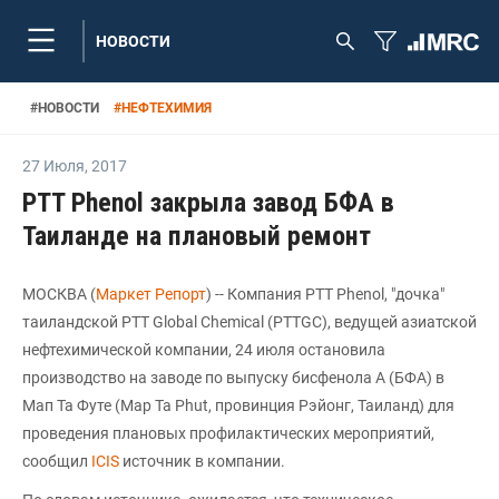
НОВОСТИ
#
НОВОСТИ
#
НЕФТЕХИМИЯ
27 Июля
,
2017
PTT Phenol закрыла завод БФА в
Таиланде на плановый ремонт
МОСКВА (
Маркет Репорт
) -- Компания PTT Phenol, "дочка"
таиландской PTT Global Chemical (PTTGC), ведущей азиатской
нефтехимической компании, 24 июля остановила
производство на заводе по выпуску бисфенола А (БФА) в
Мап Та Футе (Map Ta Phut, провинция Рэйонг, Таиланд) для
проведения плановых профилактических мероприятий,
сообщил
ICIS
источник в компании.