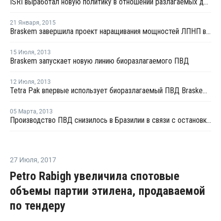
ISRI выработал новую политику в отношении разлагаемых добавок для пластиковой упаковки
21 Января
,
2015
Braskem завершила проект наращивания мощностей ЛПНП в Бразилии
15 Июля
,
2013
Braskem запускает новую линию биоразлагаемого ПВД
12 Июля
,
2013
Tetra Pak впервые использует биоразлагаемый ПВД Braskem для своей упаковки в Бразилии
05 Марта
,
2013
Производство ПВД снизилось в Бразилии в связи с остановкой завода Braskem
27 Июля
,
2017
Petro Rabigh увеличила спотовые
объемы партии этилена, продаваемой
по тендеру