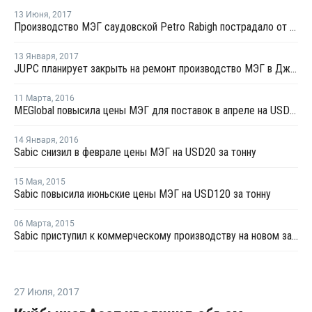
13 Июня
,
2017
Производство МЭГ саудовской Petro Rabigh пострадало от технической поломки
13 Января
,
2017
JUPC планирует закрыть на ремонт производство МЭГ в Джубайле на ремонт
11 Марта
,
2016
МEGlobal повысила цены МЭГ для поставок в апреле на USD100 за тонну
14 Января
,
2016
Sabic снизил в феврале цены МЭГ на USD20 за тонну
15 Мая
,
2015
Sabic повысила июньские цены МЭГ на USD120 за тонну
06 Марта
,
2015
Sabic приступил к коммерческому производству на новом заводе ПЭТ в Саудовской Аравии
27 Июля
,
2017