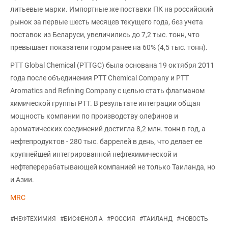
литьевые марки. Импортные же поставки ПК на российский
рынок за первые шесть месяцев текущего года, без учета
поставок из Беларуси, увеличились до 7,2 тыс. тонн, что
превышает показатели годом ранее на 60% (4,5 тыс. тонн).
PTT Global Chemical (PTTGC) была основана 19 октября 2011
года после объединения PTT Chemical Company и PTT
Aromatics and Refining Company с целью стать флагманом
химической группы PTT. В результате интеграции общая
мощность компании по производству олефинов и
ароматических соединений достигла 8,2 млн. тонн в год, а
нефтепродуктов - 280 тыс. баррелей в день, что делает ее
крупнейшей интегрированной нефтехимической и
нефтеперерабатывающей компанией не только Таиланда, но
и Азии.
MRC
#
НЕФТЕХИМИЯ
#
БИСФЕНОЛ А
#
РОССИЯ
#
ТАИЛАНД
#
НОВОСТЬ