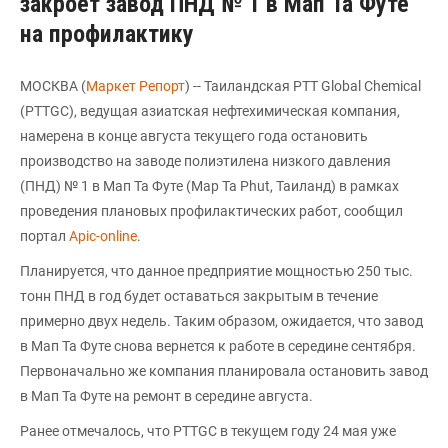
закроет завод ПНД № 1 в Мап Та Футе
на профилактику
МОСКВА (
Маркет Репорт
) -- Таиландская PTT Global Chemical
(PTTGC), ведущая азиатская нефтехимическая компания,
намерена в конце августа текущего года остановить
производство на заводе полиэтилена низкого давления
(ПНД) № 1 в Мап Та Футе (Map Ta Phut, Таиланд) в рамках
проведения плановых профилактических работ, сообщил
портал
Apic-online
.
Планируется, что данное предприятие мощностью 250 тыс.
тонн ПНД в год будет оставаться закрытым в течение
примерно двух недель. Таким образом, ожидается, что завод
в Мап Та Футе снова вернется к работе в середине сентября.
Первоначально же компания планировала остановить завод
в Мап Та Футе на ремонт в середине августа.
Ранее отмечалось, что PTTGC в текущем году 24 мая уже