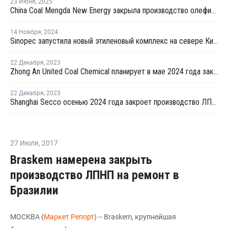
23 Июня
,
2025
China Coal Mengda New Energy закрыла производство олефинов на ремонт
14 Ноября
,
2024
Sinopec запустила новый этиленовый комплекс на севере Китая
22 Декабря
,
2023
Zhong An United Coal Chemical планирует в мае 2024 года закрыть на ремонт производство ПЭ в Китае
22 Декабря
,
2023
Shanghai Secco осенью 2024 года закроет производство ЛПНП в Шанхае на ремонт
27 Июля
,
2017
Braskem намерена закрыть
производство ЛПНП на ремонт в
Бразилии
МОСКВА (
Маркет Репорт
) -- Braskem, крупнейшая