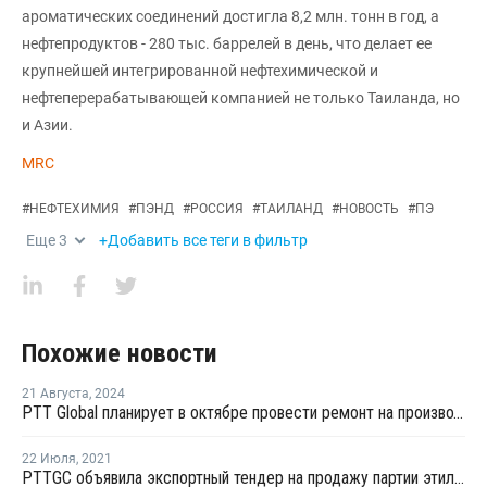
ароматических соединений достигла 8,2 млн. тонн в год, а
нефтепродуктов - 280 тыс. баррелей в день, что делает ее
крупнейшей интегрированной нефтехимической и
нефтеперерабатывающей компанией не только Таиланда, но
и Азии.
MRC
#
НЕФТЕХИМИЯ
#
ПЭНД
#
РОССИЯ
#
ТАИЛАНД
#
НОВОСТЬ
#
ПЭ
Еще
3
+Добавить все теги в фильтр
Похожие новости
21 Августа
,
2024
PTT Global планирует в октябре провести ремонт на производстве ПНД в Таиланде
22 Июля
,
2021
PTTGC объявила экспортный тендер на продажу партии этилена с отгрузкой в первой половине августа