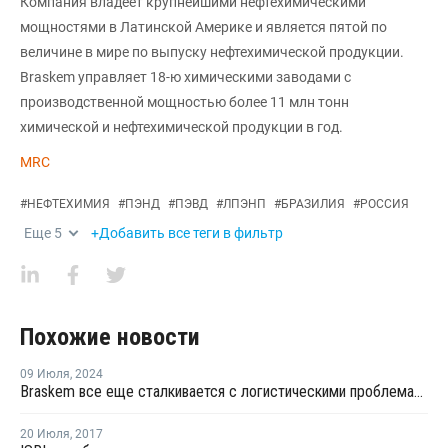
Компания владеет крупнейшими нефтехимическими
мощностями в Латинской Америке и является пятой по
величине в мире по выпуску нефтехимической продукции.
Braskem управляет 18-ю химическими заводами с
производственной мощностью более 11 млн тонн
химической и нефтехимической продукции в год.
MRC
#
НЕФТЕХИМИЯ
#
ПЭНД
#
ПЭВД
#
ЛПЭНП
#
БРАЗИЛИЯ
#
РОССИЯ
Еще
5
+Добавить все теги в фильтр
Похожие новости
09 Июля
,
2024
Braskem все еще сталкивается с логистическими проблемами на своих заводах в Триунфо
20 Июля
,
2017