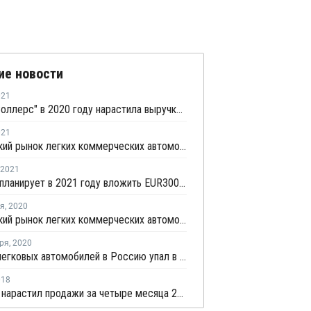
ие новости
021
Группа "Соллерс" в 2020 году нарастила выручку на 14%
021
Российский рынок легких коммерческих автомобилей в первом квартале остался на шестом месте в Европе
2021
Автотор планирует в 2021 году вложить EUR300 млн в развитие производства
ря
,
2020
Российский рынок легких коммерческих автомобилей в октябре занял шестое место в Европе
ря
,
2020
Импорт легковых автомобилей в Россию упал в январе - июле более чем на треть
018
АвтоВАЗ нарастил продажи за четыре месяца 2018 года на четверть