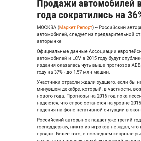
Продажи автомобилей в
года сократились на 36
МОСКВА (
Маркет Репорт
) -- Российский автор
автомобилей, следует из предварительной с
авторынке.
Официальные данные Ассоциации европейско
автомобилей и LCV в 2015 году будут опубли
издания оказалась чуть выше прогнозов АЕБ,
году на 37% - до 1,57 млн машин.
Участники отрасли ждали худшего, если бы н
минувшем декабре, который, в частности, во
нового года. Прогнозы на 2016 год пока пес
надеются, что спрос останется на уровне 201
падения на фоне негативной ситуации в эко
Российский авторынок падает уже третий год
господдержку, никто из игроков не ждал, что 
продаж. Более того, в последнем квартале р
результатов продаж, чем фактический уровень