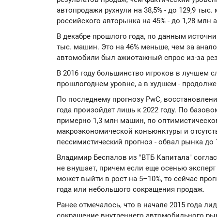
автопродажи рухнули на 38,5% - до 129,9 ты
российского авторынка на 45% - до 1,28 млн 
В декабре прошлого года, по данным источни
тыс. машин. Это на 46% меньше, чем за анало
автомобили был ажиотажный спрос из-за рез
В 2016 году большинство игроков в лучшем с
прошлогоднем уровне, а в худшем - продолже
По последнему прогнозу PwC, восстановлени
года произойдет лишь к 2022 году. По базово
примерно 1,3 млн машин, по оптимистическом
макроэкономической конъюнктуры и отсутст
пессимистический прогноз - обвал рынка до 1
Владимир Беспалов из "ВТБ Капитала" соглас
не внушает, причем если еще осенью эксперт 
может выйти в рост на 5–10%, то сейчас про
года или небольшого сокращения продаж.
Ранее отмечалось, что в начале 2015 года л
сокращение внутреннего автомобильного рынк