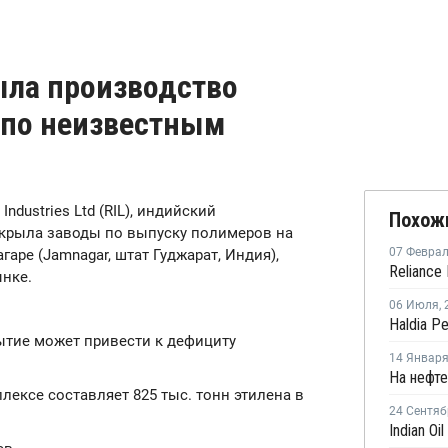
рыла производство
 по неизвестным
 Industries Ltd (RIL), индийский
Похож
закрыла заводы по выпуску полимеров на
07 Февра
ре (Jamnagar, штат Гуджарат, Индия),
ынке.
06 Июля
,
ытие может привести к дефициту
14 Январ
ексе составляет 825 тыс. тонн этилена в
24 Сентяб