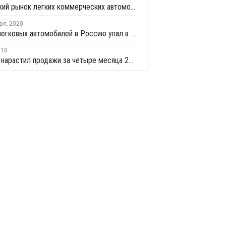
Российский рынок легких коммерческих автомобилей в октябре занял шестое место в Европе
ря
,
2020
Импорт легковых автомобилей в Россию упал в январе - июле более чем на треть
018
АвтоВАЗ нарастил продажи за четыре месяца 2018 года на четверть