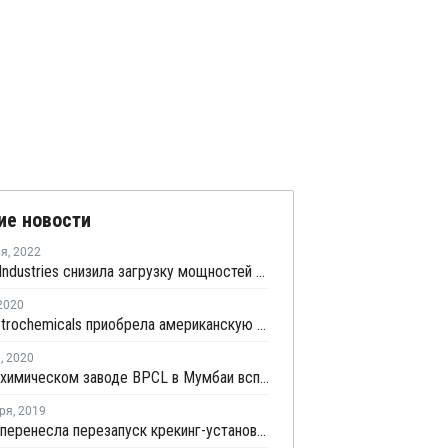
ие новости
ля
,
2022
Reliance Industries снизила загрузку мощностей на линиях ПП в Джамнагаре на 20-30%
2020
Haldia Petrochemicals приобрела американскую Lummus Technology за USD2,7 млрд
я
,
2020
На нефтехимическом заводе BPCL в Мумбаи вспыхнул пожар
ря
,
2019
Indian Oil перенесла перезапуск крекинг-установки в Панипате после ремонта на начало октября