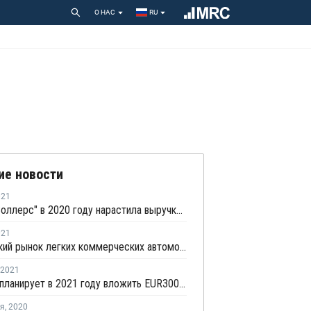
О НАС
RU
ие новости
021
Группа "Соллерс" в 2020 году нарастила выручку на 14%
021
Российский рынок легких коммерческих автомобилей в первом квартале остался на шестом месте в Европе
2021
Автотор планирует в 2021 году вложить EUR300 млн в развитие производства
ря
,
2020