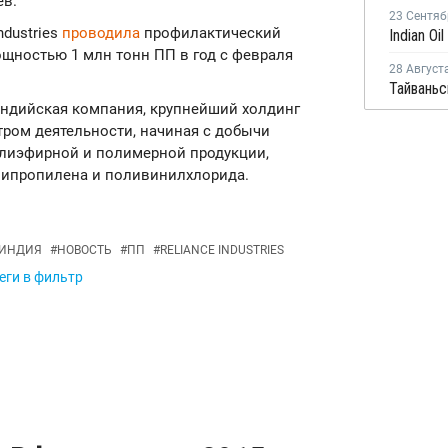
ев.
23 Сентяб
ndustries
проводила
профилактический
щностью 1 млн тонн ПП в год с февраля
28 Август
я индийская компания, крупнейший холдинг
ром деятельности, начиная с добычи
олиэфирной и полимерной продукции,
липропилена и поливинилхлорида.
ИНДИЯ
#
НОВОСТЬ
#
ПП
#
RELIANCE INDUSTRIES
еги в фильтр