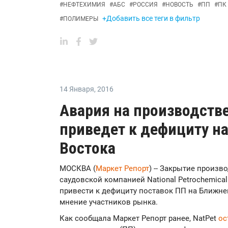
#
НЕФТЕХИМИЯ
#
АБС
#
РОССИЯ
#
НОВОСТЬ
#
ПП
#
ПК
+Добавить все теги в фильтр
#
ПОЛИМЕРЫ
14 Января
,
2016
Авария на производстве
приведет к дефициту н
Востока
МОСКВА (
Маркет Репорт
) -- Закрытие произ
саудовской компанией National Petrochemical 
привести к дефициту поставок ПП на Ближне
мнение участников рынка.
Как сообщала Маркет Репорт ранее, NatPet
ос