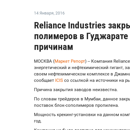
14 Января
,
2016
Reliance Industries зак
полимеров в Гуджарате
причинам
МОСКВА (
Маркет Репорт
) -- Компания Reliance
энергетический и нефтехимический гигант, 
своем нефтехимическом комплексе в Джамнага
сообщает
ICIS
со ссылкой на источники на р
Причина закрытия заводов неизвестна.
По словам трейдеров в Мумбаи, данное закр
поставок блок-сополимеров пропилена.
Мощность крекинг-установки на данном компл
год.