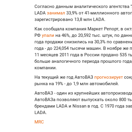
Согласно данным аналитического агентства "
LADA
занимал
33,9% от 41-миллионного автоп
зарегистрировано 13,8 млн LADA.
Как сообщала компания Маркет Репорт, в ок
РФ
упали
на 46%, до 20,592 тыс. штук, по да
года продажи снизились на 30,3% по сравне
года - до 224,054 тысячи машин. В ноябре же
11 месяцев 2011 года в России продано 535 ты
больше аналогичного периода прошлого год
компании.
На текущий же год АвтоВАЗ
прогнозирует
сок
рынка на 19% - до 1,9 млн автомобилей.
АвтоВАЗ - один из крупнейших автопроизвод
АвтоВАЗа позволяют выпускать около 800 ты
брендами LADA и Nissan в год. С 1970 года з
LADA.
MRC