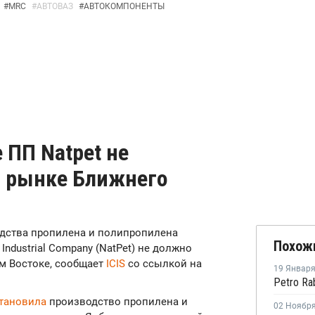
#
MRC
#
АВТОВАЗ
#
АВТОКОМПОНЕНТЫ
 ПП Natpet не
а рынке Ближнего
водства пропилена и полипропилена
Похож
Industrial Company (NatPet) не должно
м Востоке, сообщает
ICIS
со ссылкой на
19 Январ
тановила
производство пропилена и
02 Ноябр