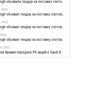
Petro Rabigh объявила тендер на поставку спотовой партии этилена с отгрузкой в середине ноября
,
2022
Petro Rabigh объявил тендер на поставку спотовой партии этилена с отгрузкой во второй половине апреля
,
2022
Petro Rabigh объявил тендер на поставку спотовой партии пропилена с отгрузкой в середине апреля
2022
Petro Rabigh объявил тендер на поставку спотовой партии пропилена с отгрузкой во второй половине марта
ля
,
2022
Саудовская Аравия передала 4% акций в Saudi Aramco в Фонд национального благосостояния