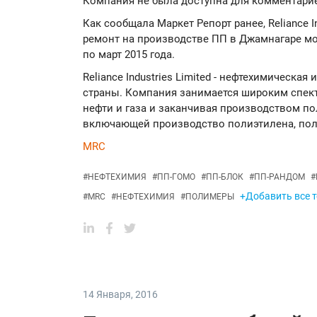
Компания не была доступна для комментари
Как сообщала Маркет Репорт ранее, Reliance I
ремонт на производстве ПП в Джамнагаре мо
по март 2015 года.
Reliance Industries Limited - нефтехимическа
страны. Компания занимается широким спект
нефти и газа и заканчивая производством п
включающей производство полиэтилена, по
MRC
#
НЕФТЕХИМИЯ
#
ПП-ГОМО
#
ПП-БЛОК
#
ПП-РАНДОМ
#
+Добавить все т
#
MRC
#
НЕФТЕХИМИЯ
#
ПОЛИМЕРЫ
14 Января
,
2016