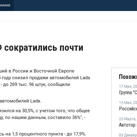
ХИМИЯ
 сократились почти
йший в России и Восточной Европе
Похож
5 году снизил продажи автомобилей Lada
- до 269 тыс. 96 штук, сообщили
17 Мая
,
2
 автомобилей Lada.
13 Мая
,
2
зился на 30,5%, с учетом того, что общее
у, по нашим данным, составило 36%", -
23 Марта
,
ь на 1,5 процентного пункта - до 17,9%.
03 Декаб