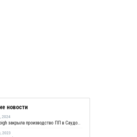
ие новости
я
,
2024
Petro Rabigh закрыла производство ПП в Саудовской Аравии на ремонт
я
,
2023