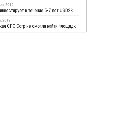
ря
,
2019
Indian Oil инвестирует в течение 5-7 лет USD28 млрд в нефтепереработку и нефтехимические производства
а
,
2019
Тайваньская CPC Corp не смогла найти площадку для строительства нового нефтехимического комплекса в Парадипе