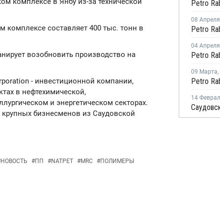
ом комплексе в Янбу из-за технической
08 Апреля
 комплексе составляет 400 тыс. тонн в
04 Апреля
анирует возобновить производство на
09 Марта
,
orporation - инвестиционной компании,
тах в нефтехимической,
14 Февра
лургическом и энергетическом секторах.
й крупных бизнесменов из Саудовской
#
НОВОСТЬ
#
ПП
#
NATPET
#
MRC
#
ПОЛИМЕРЫ