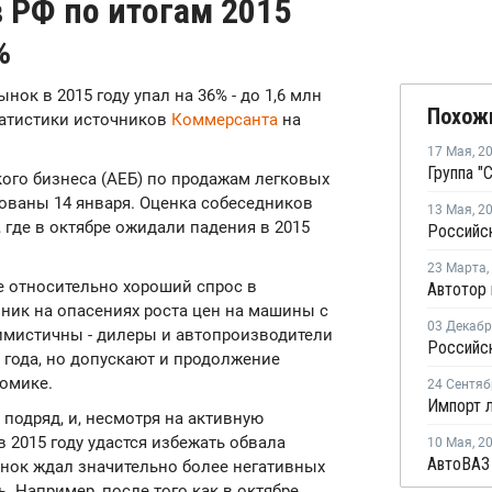
 РФ по итогам 2015
%
ынок в 2015 году упал на 36% - до 1,6 млн
Похож
татистики источников
Коммерсанта
на
17 Мая
,
2
го бизнеса (АЕБ) по продажам легковых
кованы 14 января. Оценка собеседников
13 Мая
,
2
 где в октябре ожидали падения в 2015
23 Марта
,
е относительно хороший спрос в
зник на опасениях роста цен на машины с
03 Декаб
симистичны - дилеры и автопроизводители
5 года, но допускают и продолжение
номике.
24 Сентяб
 подряд, и, несмотря на активную
в 2015 году удастся избежать обвала
10 Мая
,
2
ынок ждал значительно более негативных
. Например, после того как в октябре