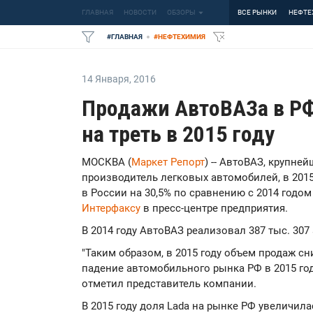
ГЛАВНАЯ
НОВОСТИ
ОБЗОРЫ
ВСЕ РЫНКИ
НЕФТЕ
#
ГЛАВНАЯ
#
НЕФТЕХИМИЯ
14 Января
,
2016
Продажи АвтоВАЗа в РФ
на треть в 2015 году
МОСКВА (
Маркет Репорт
) -- АвтоВАЗ, крупне
производитель легковых автомобилей, в 201
в России на 30,5% по сравнению с 2014 годом 
Интерфаксу
в пресс-центре предприятия.
В 2014 году АвтоВАЗ реализовал 387 тыс. 307
"Таким образом, в 2015 году объем продаж сни
падение автомобильного рынка РФ в 2015 год
отметил представитель компании.
В 2015 году доля Lada на рынке РФ увеличилас