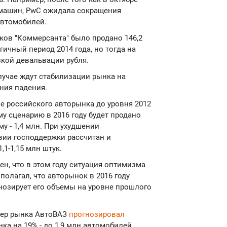
с. машин, PwC ожидала сокращения
автомобилей.
ков "Коммерсанта" было продано 146,2
гичный период 2014 года, но тогда на
кой девальвации рубля.
лучае ждут стабилизации рынка на
ния падения.
е российского авторынка до уровня 2012
му сценарию в 2016 году будет продано
у - 1,4 млн. При ухудшении
вии господдержки рассчитан и
,1-1,15 млн штук.
ен, что в этом году ситуация оптимизма
полагал, что авторынок в 2016 году
гнозирует его объемы на уровне прошлого
идер рынка АвтоВАЗ
прогнозировал
а на 19% - до 1,9 млн автомобилей.