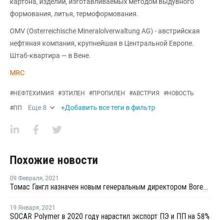
картона, изделий, изготавливаемых методом выдувного
формования, литья, термоформования.
OMV (Osterreichische Mineralolverwaltung AG) - австрийская
нефтяная компания, крупнейшая в Центральной Европе.
Штаб-квартира — в Вене.
MRC
#
НЕФТЕХИМИЯ
#
ЭТИЛЕН
#
ПРОПИЛЕН
#
АВСТРИЯ
#
НОВОСТЬ
Еще
8
+Добавить все теги в фильтр
#
ПП
Похожие новости
09 Февраля
,
2021
Томас Гангл назначен новым генеральным директором Borealis
19 Января
,
2021
SOCAR Polymer в 2020 году нарастил экспорт ПЭ и ПП на 58%