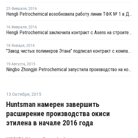
25 Февраля
,
2016
Hengli Petrochemical возобновила работу линии ТФК № 1 в Даляне
16 Февраля
,
2016
Hengli Petrochemical заключила контракт с Axens на строительство завода параксилола
18 Января
,
2016
"Завод чистых полимеров Этана" подписал контракт с компанией из КНР по комплексу ПЭТ
19 Августа
,
2015
Ningbo Zhongjin Petrochemical запустила производство на новом заводе параксилола в Китае
13 Октября
,
2015
Huntsman намерен завершить
расширение производства окиси
этилена в начале 2016 года