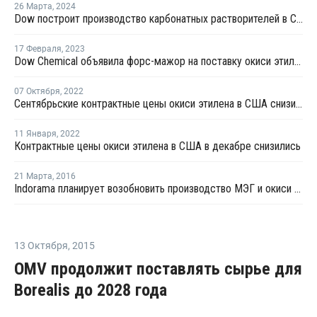
26 Марта
,
2024
Dow построит производство карбонатных растворителей в США
17 Февраля
,
2023
Dow Chemical объявила форс-мажор на поставку окиси этилена и этиленгликоля в США
07 Октября
,
2022
Сентябрьские контрактные цены окиси этилена в США снизились
11 Января
,
2022
Контрактные цены окиси этилена в США в декабре снизились
21 Марта
,
2016
Indorama планирует возобновить производство МЭГ и окиси этилена в Техасе в начале апреля
13 Октября
,
2015
OMV продолжит поставлять сырье для
Borealis до 2028 года