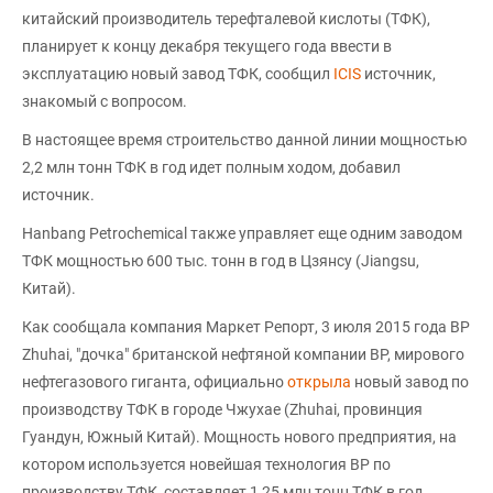
китайский производитель терефталевой кислоты (ТФК),
планирует к концу декабря текущего года ввести в
эксплуатацию новый завод ТФК, сообщил
ICIS
источник,
знакомый с вопросом.
В настоящее время строительство данной линии мощностью
2,2 млн тонн ТФК в год идет полным ходом, добавил
источник.
Hanbang Petrochemical также управляет еще одним заводом
ТФК мощностью 600 тыс. тонн в год в Цзянсу (Jiangsu,
Китай).
Как сообщала компания Маркет Репорт, 3 июля 2015 года BP
Zhuhai, "дочка" британской нефтяной компании BP, мирового
нефтегазового гиганта, официально
открыла
новый завод по
производству ТФК в городе Чжухае (Zhuhai, провинция
Гуандун, Южный Китай). Мощность нового предприятия, на
котором используется новейшая технология BP по
производству ТФК, составляет 1,25 млн тонн ТФК в год.