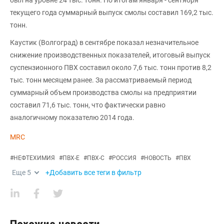
был на уровне 24 тыс. тонн. По итогам января - сентября
текущего года суммарный выпуск смолы составил 169,2 тыс.
тонн.
Каустик (Волгоград) в сентябре показал незначительное
снижение производственных показателей, итоговый выпуск
суспензионного ПВХ составил около 7,6 тыс. тонн против 8,2
тыс. тонн месяцем ранее. За рассматриваемый период
суммарный объем производства смолы на предприятии
составил 71,6 тыс. тонн, что фактически равно
аналогичному показателю 2014 года.
MRC
#
НЕФТЕХИМИЯ
#
ПВХ-Е
#
ПВХ-С
#
РОССИЯ
#
НОВОСТЬ
#
ПВХ
Еще
5
+Добавить все теги в фильтр