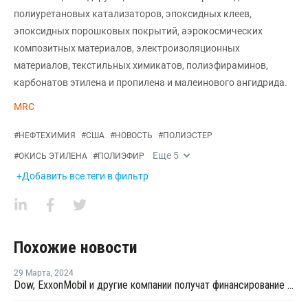
полиуретановых катализаторов, эпоксидных клеев,
эпоксидных порошковых покрытий, аэрокосмических
композитных материалов, электроизоляционных
материалов, текстильных химикатов, полиэфираминов,
карбонатов этилена и пропилена и малеинового ангидрида.
MRC
#
НЕФТЕХИМИЯ
#
США
#
НОВОСТЬ
#
ПОЛИЭСТЕР
Еще
5
#
ОКИСЬ ЭТИЛЕНА
#
ПОЛИЭФИР
+Добавить все теги в фильтр
Похожие новости
29 Марта
,
2024
Dow, ExxonMobil и другие компании получат финансирование за декарбонизацию