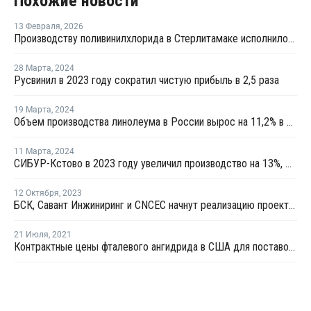
Похожие новости
13 Февраля
,
2026
Производству поливинилхлорида в Стерлитамаке исполнилось 60 лет
28 Марта
,
2024
Русвинил в 2023 году сократил чистую прибыль в 2,5 раза
19 Марта
,
2024
Объем производства линолеума в России вырос на 11,2% в 2023 году
11 Марта
,
2024
СИБУР-Кстово в 2023 году увеличил производство на 13%, Русвинил — на 6%
12 Октября
,
2023
БСК, Савант Инжиниринг и CNCEC начнут реализацию проекта по производству эмульсионного ПВХ
21 Июля
,
2021
Контрактные цены фталевого ангидрида в США для поставок в августе выросли на USD44 за тонну