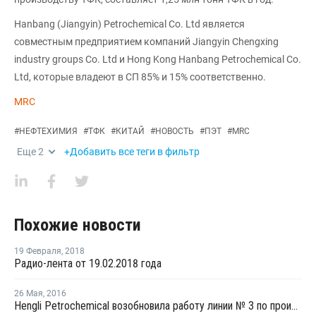
Hanbang (Jiangyin) Petrochemical Co. Ltd является
совместным предприятием компаний Jiangyin Chengxing
industry groups Co. Ltd и Hong Kong Hanbang Petrochemical Co.
Ltd, которые владеют в СП 85% и 15% соответственно.
MRC
#
НЕФТЕХИМИЯ
#
ТФК
#
КИТАЙ
#
НОВОСТЬ
#
ПЭТ
#
MRC
Еще
2
+Добавить все теги в фильтр
Похожие новости
19 Февраля
,
2018
Радио-лента от 19.02.2018 года
26 Мая
,
2016
Hengli Petrochemical возобновила работу линии № 3 по производству ТФК в Китае