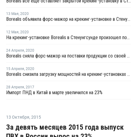
Borealis все еще оставляет закрытой крекинг-установку в Стенунгсунде
13 Мая
,
2020
Borealis объявила форс-мажор на крекинг-установке в Стенунгсунде
12 Мая
,
2020
На крекинг-установке Borealis в Стенунгсунде произошел пожар
24 Апреля
,
2020
Borealis сняла форс-мажор на поставки продукции со своей крекинг-установки в Стенунгсунде
15 Апреля
,
2020
Borealis снизила загрузку мощностей на крекинг-установках в Швеции и Финляндии из-за коронавируса
28 Апреля
,
2017
Импорт ПНД в Китай в марте увеличился на 23%
13 Октября
,
2015
За девять месяцев 2015 года выпуск
ПВХ в России вырос на 23%