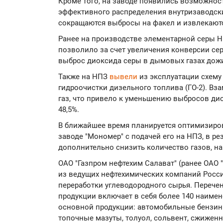
Кроме того, на заводе появились возможнос
эффективного распределения внутризаводск
сокращаются выбросы на факел и извлекаю
Ранее на производстве элементарной серы 
позволило за счет увеличения конверсии се
выброс диоксида серы в дымовых газах дожи
Также на НПЗ
вывели
из эксплуатации схему
гидроочистки дизельного топлива (ГО-2). Вз
газ, что привело к уменьшению выбросов дио
48,5%.
В ближайшее время планируется оптимизиров
заводе "Мономер" с подачей его на НПЗ, в ре
дополнительно снизить количество газов, н
ОАО "Газпром нефтехим Салават" (ранее ОАО 
из ведущих нефтехимических компаний Росс
переработки углеводородного сырья. Переч
продукции включает в себя более 140 наиме
основной продукции: автомобильные бензин
топочные мазуты, толуол, сольвент, сжиженны