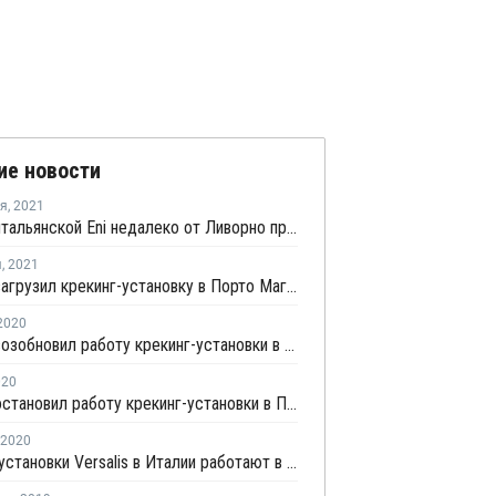
ие новости
ря
,
2021
На НПЗ итальянской Eni недалеко от Ливорно произошел пожар
я
,
2021
Versalis загрузил крекинг-установку в Порто Магера в штатном режиме
2020
Versalis возобновил работу крекинг-установки в Приоло
020
Versalis остановил работу крекинг-установки в Приоло
2020
Крекинг-установки Versalis в Италии работают в штатном режиме