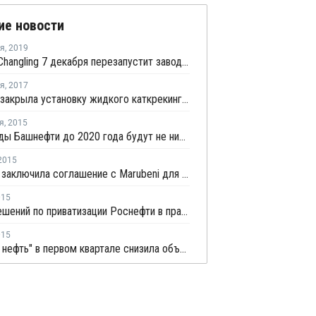
ие новости
ря
,
2019
Sinopec Changling 7 декабря перезапустит завод окиси пропилена в провинции Хунань после планового ремонта
ря
,
2017
Indian Oil закрыла установку жидкого каткрекинга в Парадипе из-за пожара на НПЗ
я
,
2015
Дивиденды Башнефти до 2020 года будут не ниже 20 млрд рублей и 25% прибыли
2015
ГК Титан заключила соглашение с Marubeni для создания нефтехимических производств
015
Новых решений по приватизации Роснефти в правительстве нет - Улюкаев
015
"Газпром нефть" в первом квартале снизила объемы нефтепереработки на 4,2%