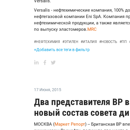
Versalis.
Versalis - нефтехимические компания, 100% 
нефтегазовой компании Eni SpA. Компания п
нефтехимической продукции, а также являет
по выпуску эластомеров.
MRC
#
НЕФТЕХИМИЯ
#
ЭТИЛЕН
#
ИТАЛИЯ
#
НОВОСТЬ
#
ПП
+Добавить все теги в фильтр
17 Июня
,
2015
Два представителя BP 
новый состав совета д
МОСКВА (
Маркет Репорт
) -- Британская BP вп