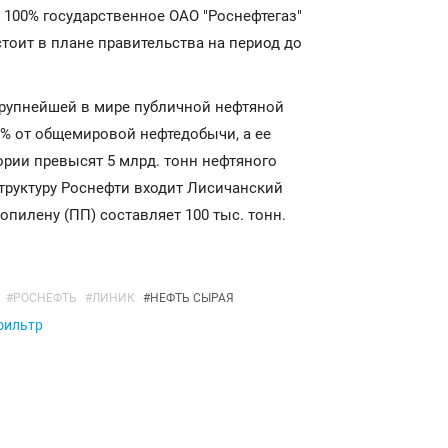
100% государственное ОАО "Роснефтегаз"
стоит в плане правительства на период до
рупнейшей в мире публичной нефтяной
% от общемировой нефтедобычи, а ее
рии превысят 5 млрд. тонн нефтяного
труктуру Роснефти входит Лисичанский
пилену (ПП) составляет 100 тыс. тонн.
#
РОСНЕФТЬ
#
ЛИНИК
#
НЕФТЬ СЫРАЯ
 фильтр