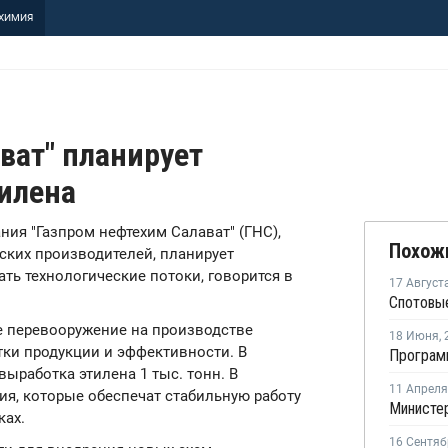
ХИМИЯ
ват" планирует
тилена
ания "Газпром нефтехим Салават" (ГНС),
Похож
ских производителей, планирует
ть технологические потоки, говорится в
17 Август
е перевооружение на производстве
18 Июня
,
ки продукции и эффективности. В
выработка этилена 1 тыс. тонн. В
11 Апреля
я, которые обеспечат стабильную работу
ках.
16 Сентяб