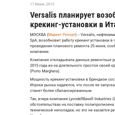
17 Июня
,
2015
Versalis планирует возо
крекинг-установки в Ит
МОСКВА (
Маркет Репорт
) -- Versalis, нефте
SpA, возобновит работу крекинг-установки в г
проведения планового ремонта 25 июня, со
компании.
Компания откладывала данные ремонтные ра
2015 года из-за длительного простоя своей к
(Porto Marghera).
Мощность крекинг-установки в Бриндизи соста
Игроки рынка надеются, что после ее запуск
станет более сбалансированным.
Так, вчера компания LyondellBasell Industries (
обстоятельствах на поставку полипропилена (П
технической неполадки, но это не касается р