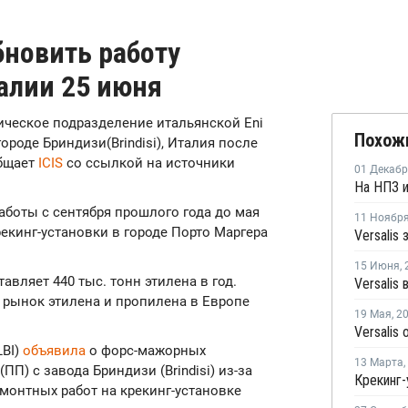
бновить работу
алии 25 июня
химическое подразделение итальянской Eni
Похож
ороде Бриндизи(Brindisi), Италия после
общает
ICIS
со ссылкой на источники
01 Декаб
боты с сентября прошлого года до мая
11 Ноябр
рекинг-установки в городе Порто Маргера
15 Июня
,
вляет 440 тыс. тонн этилена в год.
а рынок этилена и пропилена в Европе
19 Мая
,
2
LBI)
объявила
о форс-мажорных
13 Марта
,
П) с завода Бриндизи (Brindisi) из-за
емонтных работ на крекинг-установке