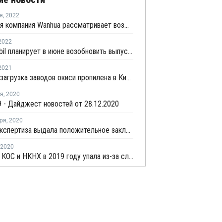
я
,
2022
Китайская компания Wanhua рассматривает возможность расширения производства ПК в Яньтай
2022
ExxonMobil планирует в июне возобновить выпуск на крекинг-установке в Сингапуре
2021
Средняя загрузка заводов окиси пропилена в Китае снизилась на второй неделе июня на 4,4%
ря
,
2020
 - Дайджест новостей от 28.12.2020
ря
,
2020
Главгосэкспертиза выдала положительное заключение на строительство АГХК
2020
Прибыль КОС и НКНХ в 2019 году упала из-за сложной конъюнктуры рынка и падения цен на продукцию