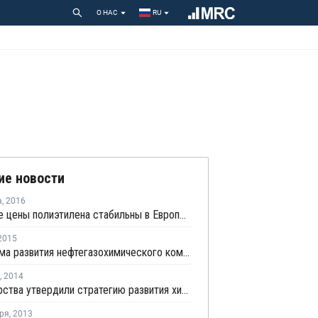
О НАС
RU
ие новости
а
,
2016
Спотовые цены полиэтилена стабильны в Европе на фоне низкой покупательской активности
2015
Программа развития нефтегазохимического комплекса Татарстана до 2019 года получила одобрение
,
2014
Министерства утвердили стратегию развития химического и нефтехимического комплекса до 2030 года
ря
,
2013