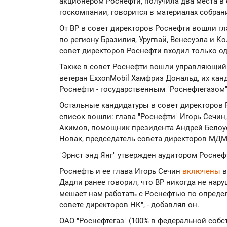
акционером Роснефти, получила два места в
госкомпании, говорится в материалах собра
От BP в совет директоров Роснефти вошли г
по региону Бразилия, Уругвай, Венесуэла и К
совет директоров Роснефти входил только оди
Также в совет Роснефти вошли управляющий 
ветеран ExxonMobil Хамфриз Дональд, их к
Роснефти - государственным "Роснефтегазом" и
Остальные кандидатуры в совет директоров 
список вошли: глава "Роснефти" Игорь Сечи
Акимов, помощник президента Андрей Белоус
Новак, председатель совета директоров МДМ
"Эрнст энд Янг" утвержден аудитором Роснефт
Роснефть и ее глава Игорь Сечин
включены
в
Дадли ранее говорил, что BP никогда не нар
мешает нам работать с Роснефтью по опреде
совете директоров НК", - добавлял он.
ОАО "Роснефтегаз" (100% в федеральной собст