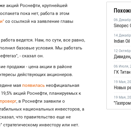
аже акций Роснефти, крупнейшей
Похож
спакета пока нет, работа в этом
06 Декаб
и"
со ссылкой на заявление главы
14 Декаб
работа ведется. Нам, по сути, все равно,
ыполнил базовые условия. Мы работать
12 Октябр
ефтегаз", - сказал он.
ие продажи - цена акции в районе
06 Июля
,
интересы действующих акционеров.
19 Мая
,
2
редине мая
появилась
неофициальная
 19,5% акций Роснефти, планируемых к
19 Мая
,
2
проверг
, в Роснефти заявили о
табильных национальных инвесторов, а
казал, что правительство еще не
" стратегическому инвестору или нет.