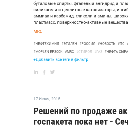
бутиловые спирты, фталевый ангидрид и пла
силикагели и цеолитные катализаторы, ингиб
аммиак и карбамид, гликоли и амины, широк
пластмасс, поверхностно-активные вещества 
MRC
#
НЕФТЕХИМИЯ
#
ЭТИЛЕН
#
РОССИЯ
#
НОВОСТЬ
#
ПС
#
MOPLEN EP300K
#
MRC
#
СТИРОЛ
#
ГАЗ
#
НЕФТЬ СЫР
+Добавить все теги в фильтр
17 Июня
,
2015
Решений по продаже ак
госпакета пока нет - Се