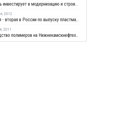
Башнефть инвестирует в модернизацию и строительство нефтеперерабатывающих установок 80 млрд руб.
ля
,
2012
Башкирия - вторая в России по выпуску пластмасс, бензола и этилена
я
,
2011
Производство полимеров на Нижнекамскнефтехиме за 9 месяцев выросло на 9%