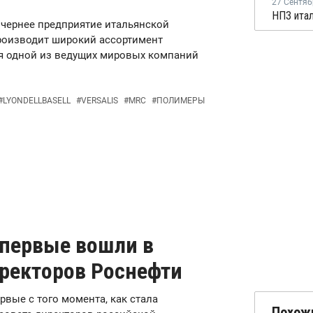
27 Сентяб
дочернее предприятие итальянской
роизводит широкий ассортимент
ся одной из ведущих мировых компаний
#
LYONDELLBASELL
#
VERSALIS
#
MRC
#
ПОЛИМЕРЫ
впервые вошли в
иректоров Роснефти
ервые с того момента, как стала
Похож