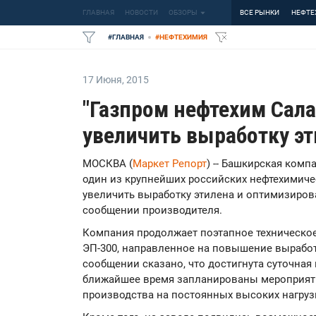
ГЛАВНАЯ
НОВОСТИ
ОБЗОРЫ
ВСЕ РЫНКИ
НЕФТЕ
#
ГЛАВНАЯ
#
НЕФТЕХИМИЯ
17 Июня
,
2015
"Газпром нефтехим Сала
увеличить выработку э
МОСКВА (
Маркет Репорт
) -- Башкирская комп
один из крупнейших российских нефтехимиче
увеличить выработку этилена и оптимизирова
сообщении производителя.
Компания продолжает поэтапное техническо
ЭП-300, направленное на повышение выработ
сообщении сказано, что достигнута суточная 
ближайшее время запланированы мероприяти
производства на постоянных высоких нагруз