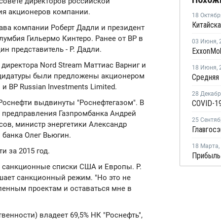
 совете директоров российской
ния акционеров компании.
18 Октябр
лава компании Роберт Дадли и президент
олумбия Гильермо Кинтеро. Ранее от ВР в
03 Июня
,
н представитель - Р. Дадли.
директора Nord Stream Маттиас Варниг и
18 Июня
,
андидатуры были предложены акционером
 BP Russian Investments Limited.
28 Декаб
Роснефти выдвинуты "Роснефтегазом". В
COVID-19
н, предправления Газпромбанка Андрей
25 Сентяб
ов, министр энергетики Александр
 банка Олег Вьюгин.
18 Марта
,
и за 2015 год.
 санкционные списки США и Европы. Р.
ушает санкционный режим. "Но это не
ленным проектам и оставаться мне в
венности) владеет 69,5% НК "Роснефть",