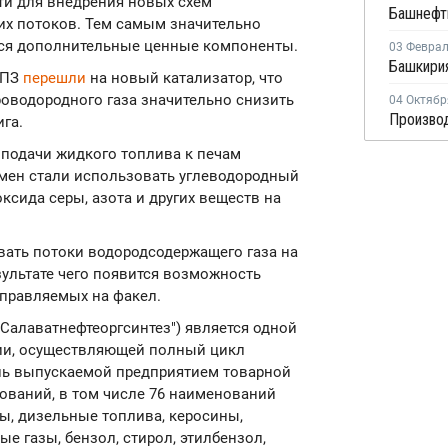
ти для внедрения новых схем
их потоков. Тем самым значительно
тся дополнительные ценные компоненты.
03 Февра
НПЗ
перешли
на новый катализатор, что
роводородного газа значительно снизить
04 Октябр
га.
 подачи жидкого топлива к печам
амен стали использовать углеводородный
ксида серы, азота и других веществ на
ать потоки водородсодержащего газа на
зультате чего появится возможность
аправляемых на факел.
"Салаватнефтеоргсинтез") является одной
ии, осуществляющей полный цикл
ень выпускаемой предприятием товарной
нований, в том числе 76 наименований
ы, дизельные топлива, керосины,
е газы, бензол, стирол, этилбензол,