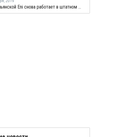
ря
,
2019
НПЗ итальянской Eni снова работает в штатном режиме
ие новости