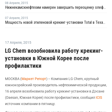
08 Апреля
,
2015
Нижнекамскнефтехим намерен завершить переоценку олефинового комплекса в 2015 году
07 Апреля
,
2015
Мощность новой этиленовой крекинг-установки Total в Техасе составит 1 млн тонн в год
17 Апреля
,
2015
LG Chem возобновила работу крекинг-
установки в Южной Корее после
профилактики
МОСКВА (
Маркет Репорт
) -- Компания LG Chem, крупный
южнокорейский производитель нефтехимической продукции,
16 апреля возобновила работу крекинг-установки в Дэсане
(Daesan, Южная Корея) после профилактики, сообщил
ICIS
источник компании в пятницу.