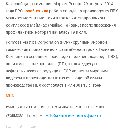
Как сообщала компания Маркет Репорт, 29 августа 2014
года FPC
возобновила
работу завода по производству ПВХ
мощностью 500 тыс. тонн в год на интегрированном
комплексе в Майлиао (Mailiao, Тайвань) после проведения
профилактики, которая началась 19 июля.
Formosa Plastics Corporation (FCP) - крупный мировой
химический производитель со штаб-квартирой в Тайване.
Компания в основном производит поливинилхлорид (ПВХ),
полиэтилен, полипропилен (ПП), а также другую
нефтехимическую продукцию. FCP является мировым
лидером в производстве ПВХ смол. Годовой объем
производства ПВХ составляет 1 млн 301 тыс. тонн.
MRC
#
МИН. УДОБРЕНИЯ
#
ПВХ-С
#
ТАЙВАНЬ
#
НОВОСТЬ
#
ПВХ
Еще
2
+Добавить все теги в фильтр
#
FORMOSA