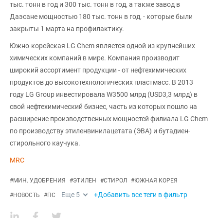
тыс. тонн в год и 300 тыс. тонн в год, а также завод в
Даэсане мощностью 180 тыс. тонн в год, - которые были
закрыты 1 марта на профилактику.
Южно-корейская LG Chem является одной из крупнейших
химических компаний в мире. Компания производит
широкий ассортимент продукции - от нефтехимических
продуктов до высокотехнологических пластмасс. В 2013
году LG Group инвестировала W3500 млрд (USD3,3 млрд) в
свой нефтехимический бизнес, часть из которых пошло на
расширение производственных мощностей филиала LG Chem
по производству этиленвинилацетата (ЭВА) и бутадиен-
стирольного каучука.
MRC
#
МИН. УДОБРЕНИЯ
#
ЭТИЛЕН
#
СТИРОЛ
#
ЮЖНАЯ КОРЕЯ
Еще
5
+Добавить все теги в фильтр
#
НОВОСТЬ
#
ПС