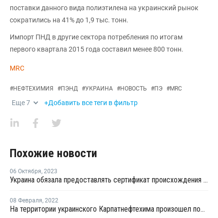
поставки данного вида полиэтилена на украинский рынок
сократились на 41% до 1,9 тыс. тонн.
Импорт ПНД в другие сектора потребления по итогам
первого квартала 2015 года составил менее 800 тонн.
MRC
#
НЕФТЕХИМИЯ
#
ПЭНД
#
УКРАИНА
#
НОВОСТЬ
#
ПЭ
#
MRC
Еще
7
+Добавить все теги в фильтр
Похожие новости
06 Октября
,
2023
Украина обязала предоставлять сертификат происхождения на импортные полимеры этилена
08 Февраля
,
2022
На территории украинского Карпатнефтехима произошел пожар