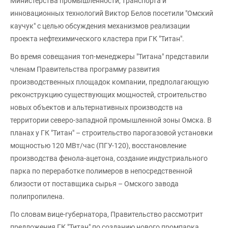
Министерства промышленности, транспорта и
инновационных технологий Виктор Белов посетили "Омский
каучук" с целью обсуждения механизмов реализации
проекта нефтехимического кластера при ГК "Титан".
Во время совещания топ-менеджеры "Титана" представили
членам Правительства программу развития
производственных площадок компании, предполагающую
реконструкцию существующих мощностей, строительство
новых объектов и альтернативных производств на
территории северо-западной промышленной зоны Омска. В
планах у ГК "Титан" – строительство парогазовой установки
мощностью 120 МВт/час (ПГУ-120), восстановление
производства фенола-ацетона, создание индустриального
парка по переработке полимеров в непосредственной
близости от поставщика сырья – Омского завода
полипропилена.
По словам вице-губернатора, Правительство рассмотрит
предложения ГК "Титан" по созданию нового промпарка.