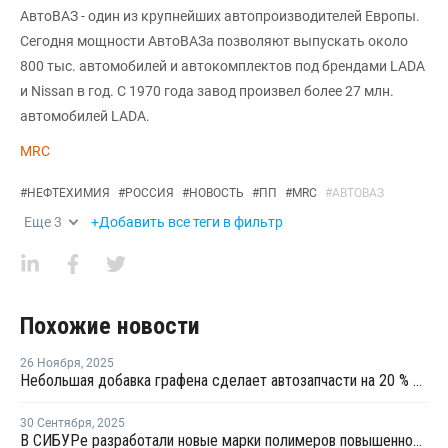
АвтоВАЗ - один из крупнейших автопроизводителей Европы.
Сегодня мощности АвтоВАЗа позволяют выпускать около
800 тыс. автомобилей и автокомплектов под брендами LADA
и Nissan в год. С 1970 года завод произвел более 27 млн.
автомобилей LADA.
MRC
#
НЕФТЕХИМИЯ
#
РОССИЯ
#
НОВОСТЬ
#
ПП
#
MRC
#
АВТОВАЗ
Еще
3
+Добавить все теги в фильтр
Похожие новости
26 Ноября
,
2025
Небольшая добавка графена сделает автозапчасти на 20 % прочнее и на 18 % легче
30 Сентября
,
2025
В СИБУРе разработали новые марки полимеров повышенной прочности