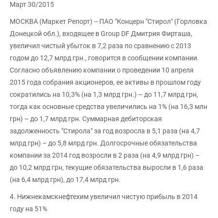
Март 30/2015
МОСКВА (Маркет Репорт) -- ПАО "Концерн "Стирол" (Горловка
Донецкой обл.), входящее в Group DF Дмитрия Фирташа,
увеличил чистый убыток в 7,2 раза по сравнению с 2013
годом до 12,7 млрд грн., говорится в сообщении компании.
Согласно объявлению компании о проведении 10 апреля
2015 года собрания акционеров, ее активы в прошлом году
сократились на 10,3% (на 1,3 млрд грн.) – до 11,7 млрд грн,
тогда как основные средства увеличились на 1% (на 16,3 млн
грн) – до 1,7 млрд грн. Суммарная дебиторская
задолженность "Стирола" за год возросла в 5,1 раза (на 4,7
млрд грн) – до 5,8 млрд грн. Долгосрочные обязательства
компании за 2014 год возросли в 2 раза (на 4,9 млрд грн) –
до 10,2 млрд грн, текущие обязательства выросли в 1,6 раза
(на 6,4 млрд грн), до 17,4 млрд грн.
4. Нижнекамскнефтехим увеличил чистую прибыль в 2014
году на 51%