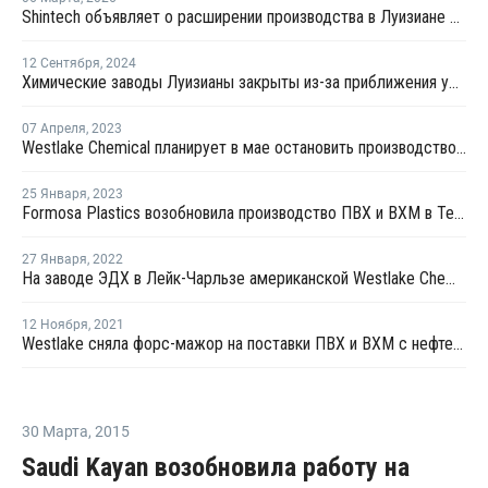
Shintech объявляет о расширении производства в Луизиане на USD3,4 млрд
12 Сентября
,
2024
Химические заводы Луизианы закрыты из-за приближения урагана "Франсин"
07 Апреля
,
2023
Westlake Chemical планирует в мае остановить производство хлорщелочных мощностей в Кентукки
25 Января
,
2023
Formosa Plastics возобновила производство ПВХ и ВХМ в Техасе
27 Января
,
2022
На заводе ЭДХ в Лейк-Чарльзе американской Westlake Chemical произошли взрыв и пожар
12 Ноября
,
2021
Westlake сняла форс-мажор на поставки ПВХ и ВХМ с нефтехимических комплексов в Луизиане
30 Марта
,
2015
Saudi Kayan возобновила работу на