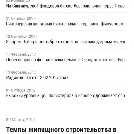
03 Ноября
,
2017
На Сингапурской фондовой бирже был заключен первый своповый контракт на отгрузку стирола
31 Октября
,
2017
Сингапурская фондовая биржа начала торговлю фьючерсами стирола и МЭГ
12 Сентября
,
2017
Sinopec Jinling в сентябре откроет новый завод ароматических веществ в Китае
17 Февраля
,
2017
Переговоры по февральским ценам ПС продолжаются в Европе
13 Февраля
,
2017
Радио-лента от 13.02.2017 года
01 Октября
,
2012
Высокий уровень цен полистирола в Европе сдерживает спрос
30 Марта
,
2015
Темпы жилищного строительства в