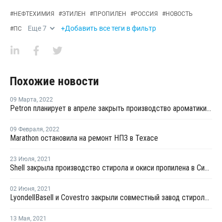
#
НЕФТЕХИМИЯ
#
ЭТИЛЕН
#
ПРОПИЛЕН
#
РОССИЯ
#
НОВОСТЬ
Еще
7
+Добавить все теги в фильтр
#
ПС
Похожие новости
09 Марта
,
2022
Petron планирует в апреле закрыть производство ароматики на Филиппинах
09 Февраля
,
2022
Marathon остановила на ремонт НПЗ в Техасе
23 Июля
,
2021
Shell закрыла производство стирола и окиси пропилена в Сингапуре на профилактику
02 Июня
,
2021
LyondellBasell и Covestro закрыли совместный завод стирола и окиси пропилена в Нидерландах из-за нехватки сырья
13 Мая
,
2021