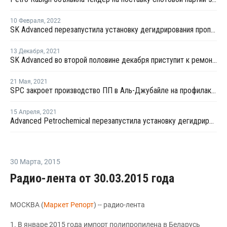
10 Февраля
,
2022
SK Advanced перезапустила установку дегидрирования пропана в Ульсане после планового ремонта
13 Декабря
,
2021
SK Advanced во второй половине декабря приступит к ремонту установки дегидрирования пропана в Ульсане
21 Мая
,
2021
SPC закроет производство ПП в Аль-Джубайле на профилактику
15 Апреля
,
2021
Advanced Petrochemical перезапустила установку дегидрирования пропана и завод ПП в Джубайле после ремонта
30 Марта
,
2015
Радио-лента от 30.03.2015 года
МОСКВА (
Маркет Репорт
) -- радио-лента
1. В январе 2015 года импорт полипропилена в Беларусь