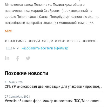
М является завод Пеноплэкс. Полистирол общего
назначения под маркой Стайровит (произведенный на
заводе Пеноплеэкс в Санкт-Петербурге) полностью идет на
потребности перерабатывающих мощностей компании.
MRC
#
НЕФТЕХИМИЯ
#
ПСС/М
#
УПС/М
#
ПСВ-С
#
РОССИЯ
#
НОВОСТЬ
Еще
6
+Добавить все теги в фильтр
Похожие новости
15 Мая
,
2026
СИБУР анонсировал две инновации для упаковки и производства бытовой техники
27 Сентября
,
2021
Versalis объявила форс-мажор на поставки ПСС/М со своего завода в Мантуе