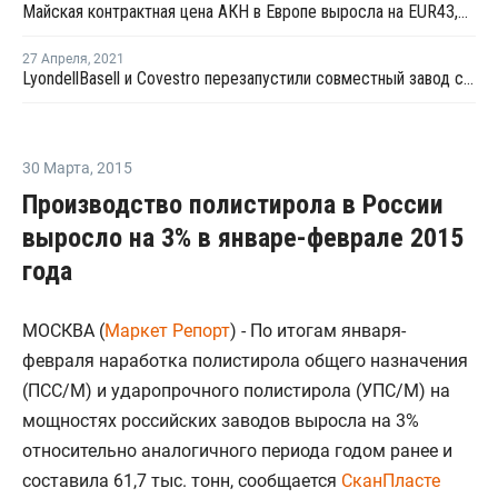
Майская контрактная цена АКН в Европе выросла на EUR43,5 за тонну
27 Апреля
,
2021
LyondellBasell и Covestro перезапустили совместный завод стирола и окиси пропилена в Нидерландах после ремонта
30 Марта
,
2015
Производство полистирола в России
выросло на 3% в январе-феврале 2015
года
МОСКВА (
Маркет Репорт
) - По итогам января-
февраля наработка полистирола общего назначения
(ПСС/М) и ударопрочного полистирола (УПС/М) на
мощностях российских заводов выросла на 3%
относительно аналогичного периода годом ранее и
составила 61,7 тыс. тонн, сообщается
СканПласте