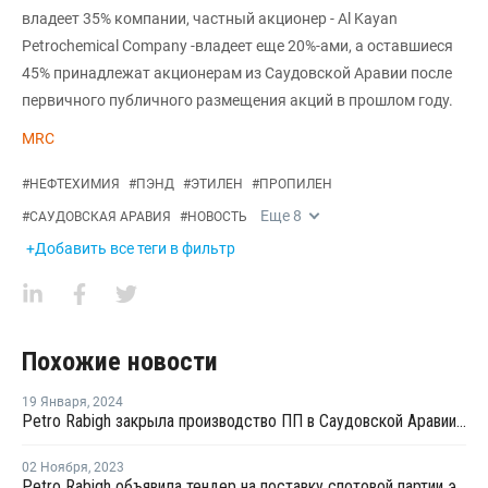
владеет 35% компании, частный акционер - Al Kayan
Petrochemical Company -владеет еще 20%-ами, а оставшиеся
45% принадлежат акционерам из Саудовской Аравии после
первичного публичного размещения акций в прошлом году.
MRC
#
НЕФТЕХИМИЯ
#
ПЭНД
#
ЭТИЛЕН
#
ПРОПИЛЕН
Еще
8
#
САУДОВСКАЯ АРАВИЯ
#
НОВОСТЬ
+Добавить все теги в фильтр
Похожие новости
19 Января
,
2024
Petro Rabigh закрыла производство ПП в Саудовской Аравии на ремонт
02 Ноября
,
2023
Petro Rabigh объявила тендер на поставку спотовой партии этилена с отгрузкой в середине ноября