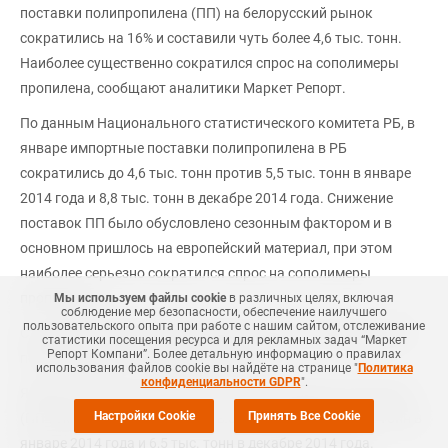
поставки полипропилена (ПП) на белорусский рынок
сократились на 16% и составили чуть более 4,6 тыс. тонн.
Наиболее существенно сократился спрос на сополимеры
пропилена, сообщают аналитики Маркет Репорт.
По данным Национального статистического комитета РБ, в
январе импортные поставки полипропилена в РБ
сократились до 4,6 тыс. тонн против 5,5 тыс. тонн в январе
2014 года и 8,8 тыс. тонн в декабре 2014 года. Снижение
поставок ПП было обусловлено сезонным фактором и в
основном пришлось на европейский материал, при этом
наиболее серьезно сократился спрос на сополимеры
пропилена.
Мы используем файлы cookie
в различных целях, включая
соблюдение мер безопасности, обеспечение наилучшего
пользовательского опыта при работе с нашим сайтом, отслеживание
Структура потребления по видам ПП за рассматриваемый
статистики посещения ресурса и для рекламных задач “Маркет
Репорт Компани”. Более детальную информацию о правилах
период выглядит следующим образом.
использования файлов cookie вы найдёте на странице "
Политика
конфиденциальности GDPR
".
Январский показатель импорта гомополимеров пропилена
Настройки Cookie
Принять Все Cookie
(ПП-гомо) сократился до 3,9 тыс. тонн против 4,1 тыс. тонн в
январе 2014 года и 6,5 тыс. тонн в декабре 2014 года.