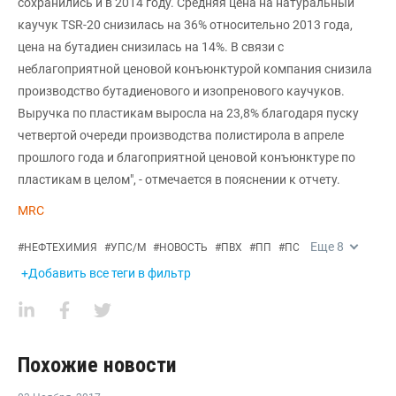
сохранились и в 2014 году. Средняя цена на натуральный
каучук TSR-20 снизилась на 36% относительно 2013 года,
цена на бутадиен снизилась на 14%. В связи с
неблагоприятной ценовой конъюнктурой компания снизила
производство бутадиенового и изопренового каучуков.
Выручка по пластикам выросла на 23,8% благодаря пуску
четвертой очереди производства полистирола в апреле
прошлого года и благоприятной ценовой конъюнктуре по
пластикам в целом", - отмечается в пояснении к отчету.
MRC
Еще
8
#
НЕФТЕХИМИЯ
#
УПС/М
#
НОВОСТЬ
#
ПВХ
#
ПП
#
ПС
+Добавить все теги в фильтр
Похожие новости