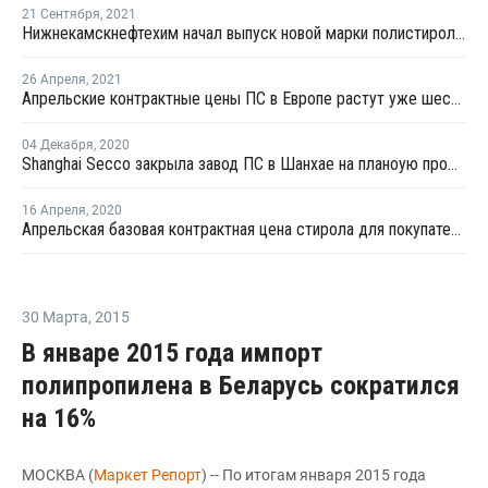
21 Сентября
,
2021
Нижнекамскнефтехим начал выпуск новой марки полистирола для пищевой упаковки
26 Апреля
,
2021
Апрельские контрактные цены ПС в Европе растут уже шестой месяц подряд
04 Декабря
,
2020
Shanghai Secco закрыла завод ПС в Шанхае на планоую профилактику
16 Апреля
,
2020
Апрельская базовая контрактная цена стирола для покупателей в Европе упала на EUR315 за тонну
30 Марта
,
2015
В январе 2015 года импорт
полипропилена в Беларусь сократился
на 16%
МОСКВА (
Маркет Репорт
) -- По итогам января 2015 года