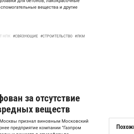
добавки для бетонов, лакокрасочные
вспомогательные вещества и другие
Т НПК
#
СВЯЗУЮЩИЕ
#
СТРОИТЕЛЬСТВО
#
ЛКМ
ован за отсутствие
вредных веществ
уд Москвы признал виновным Московский
Похож
рнее предприятие компании "Газпром