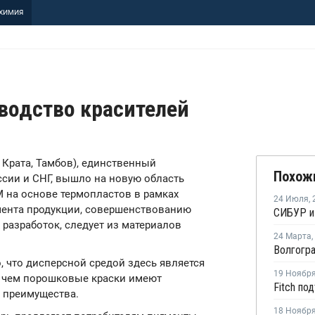
ХИМИЯ
водство красителей
ПГ Крата, Тамбов), единственный
Похож
ссии и СНГ, вышло на новую область
 на основе термопластов в рамках
24 Июля
,
мента продукции, совершенствованию
разработок, следует из материалов
24 Марта
,
 что дисперсной средой здесь является
19 Ноябр
 с чем порошковые краски имеют
е преимущества.
18 Ноябр