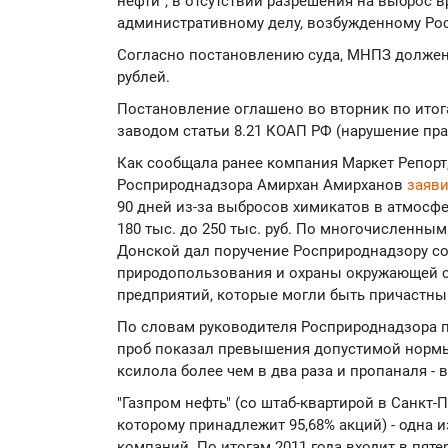
нефти", в отсутствии разрешения на выброс 
административному делу, возбужденному Р
Согласно постановлению суда, МНПЗ должен 
рублей.
Постановление оглашено во вторник по итог
заводом статьи 8.21 КОАП РФ (нарушение пр
Как сообщала ранее компания Маркет Репорт
Росприроднадзора Амирхан Амирханов
заяв
90 дней из-за выбросов химикатов в атмосфе
180 тыс. до 250 тыс. руб. По многочисленн
Донской дал поручение Росприроднадзору с
природопользования и охраны окружающей 
предприятий, которые могли быть причастны
По словам руководителя Росприроднадзора 
проб показал превышения допустимой нормы 
ксилола более чем в два раза и пропаналя - в
"Газпром нефть" (со штаб-квартирой в Санкт-П
которому принадлежит 95,68% акций) - одна 
компаний. По итогам 2011 года входит в пят