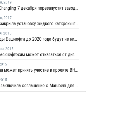
ря
,
2019
Sinopec Changling 7 декабря перезапустит завод окиси пропилена в провинции Хунань после планового ремонта
ря
,
2017
Indian Oil закрыла установку жидкого каткрекинга в Парадипе из-за пожара на НПЗ
я
,
2015
Дивиденды Башнефти до 2020 года будут не ниже 20 млрд рублей и 25% прибыли
ря
,
2015
Нижнекамскнефтехим может отказаться от дивидендов для создания олефинового комплекса
2015
ChemChina может принять участие в проекте ВНХК
2015
ГК Титан заключила соглашение с Marubeni для создания нефтехимических производств