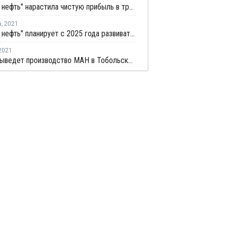
"Газпром нефть" нарастила чистую прибыль в третьем квартале на 5%
а
,
2021
"Газпром нефть" планирует с 2025 года развивать нефтехимию на собственных НПЗ
2021
СИБУР выведет производство МАН в Тобольске на полную механическую готовность до конца 2021 года