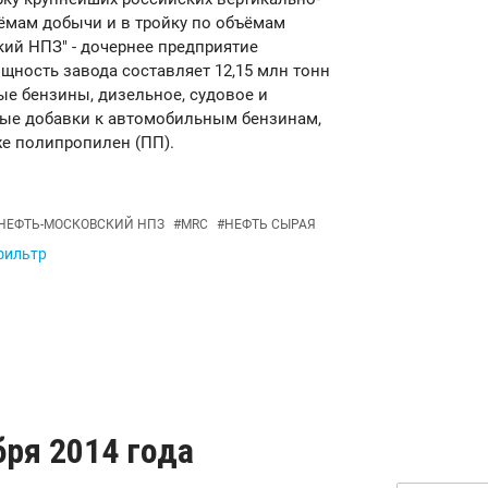
ёмам добычи и в тройку по объёмам
кий НПЗ" - дочернее предприятие
щность завода составляет 12,15 млн тонн
ые бензины, дизельное, судовое и
вые добавки к автомобильным бензинам,
же полипропилен (ПП).
НЕФТЬ-МОСКОВСКИЙ НПЗ
#
MRC
#
НЕФТЬ СЫРАЯ
 фильтр
бря 2014 года