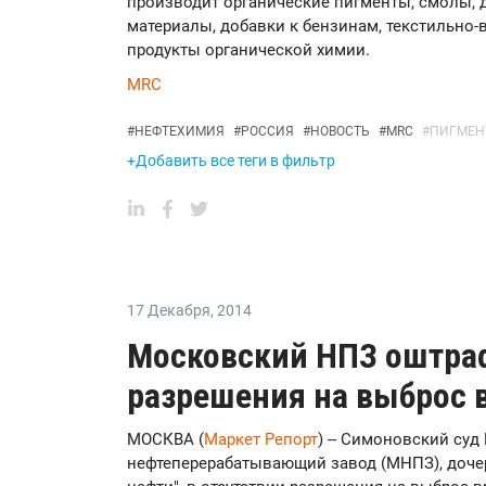
производит органические пигменты, смолы, 
материалы, добавки к бензинам, текстильно-
продукты органической химии.
MRC
#
НЕФТЕХИМИЯ
#
РОССИЯ
#
НОВОСТЬ
#
MRC
#
ПИГМЕН
+Добавить все теги в фильтр
17 Декабря
,
2014
Московский НПЗ оштраф
разрешения на выброс 
МОСКВА (
Маркет Репорт
) -- Симоновский с
нефтеперерабатывающий завод (МНПЗ), доче