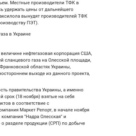
ьем. Местные производители ТФК в
сь удержать цены от дальнейшего
раксилола вынудят производителей ТФК
роизводству ПЭТ).
газа в Украине
по величине нефтегазовая корпорация США,
й сланцевого газа на Олесской площади,
Франковской областях Украины,
остороннем выходе из данного проекта,
сть правительства Украины, а именно
 срок (18 ноября) взятые на себя
ктов в соответствие с
омпания Маркет Репорт, в начале ноября
я компания "Надра Олесская" и
 о разделе продукции (СРП) по добыче