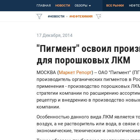
ГЛАВНАЯ
НОВОСТИ
ОБЗОРЫ
ВСЕ РЫНКИ
НЕФТЕ
#
НОВОСТИ
#
НЕФТЕХИМИЯ
17 Декабря
,
2014
"Пигмент" освоил произ
для порошковых ЛКМ
МОСКВА (
Маркет Репорт
) -- ОАО "Пигмент" (
производитель органических пигментов в Ро
применения - производство порошковых ЛКМ
стратегии компании по расширению ассорти
рецептур и внедрению в производство новых 
компании.
Особенностью данного вида ЛКМ является то,
воздух, а не растворитель или вода, в связи
экономические, технические и экологически