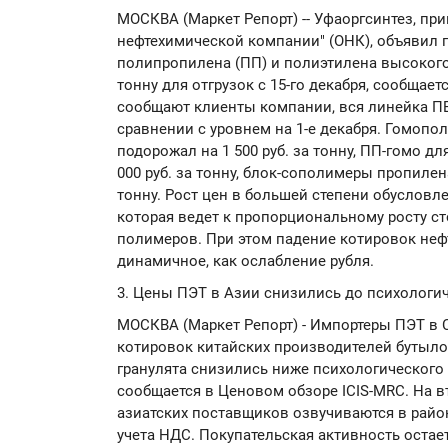
МОСКВА (Маркет Репорт) -- Уфаоргсинтез, п
нефтехимической компании" (ОНК), объявил
полипропилена (ПП) и полиэтилена высокого д
тонну для отгрузок с 15-го декабря, сообщает
сообщают клиенты компании, вся линейка ПВД
сравнении с уровнем на 1-е декабря. Гомопо
подорожал на 1 500 руб. за тонну, ПП-гомо д
000 руб. за тонну, блок-сополимеры пропилен
тонну. Рост цен в большей степени обусловл
которая ведет к пропорциональному росту с
полимеров. При этом падение котировок неф
динамичное, как ослабление рубля.
3. Цены ПЭТ в Азии снизились до психологиче
МОСКВА (Маркет Репорт) - Импортеры ПЭТ в
котировок китайских производителей бутыло
гранулята снизились ниже психологического у
сообщается в Ценовом обзоре ICIS-MRC. На в
азиатских поставщиков озвучиваются в районе
учета НДС. Покупательская активность оста