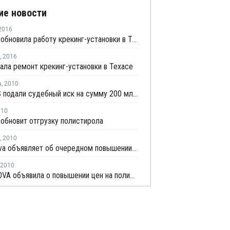
ие новости
2016
Ineos возобновила работу крекинг-установки в Техасе
,
2016
чала ремонт крекинг-установки в Техасе
а
,
2010
На INEOS подали судебный иск на сумму 200 млн. евро
010
зобновит отгрузку полистирола
,
2010
Ineos Nova объявляет об очередном повышении цен на полистирол
2010
INEOS NOVA объявила о повышении цен на полистирол