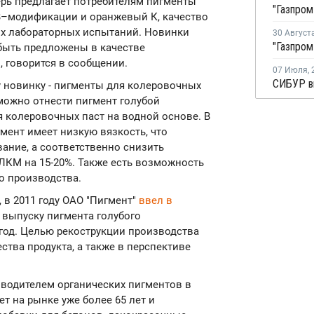
ерь предлагает потребителям пигменты
B–модификации и оранжевый К, качество
их лабораторных испытаний. Новинки
30 Август
быть предложены в качестве
 говорится в сообщении.
07 Июля
,
у новинку - пигменты для колеровочных
 можно отнести пигмент голубой
 колеровочных паст на водной основе. В
мент имеет низкую вязкость, что
вание, а соответственно снизить
ЛКМ на 15-20%. Также есть возможность
го производства.
 в 2011 году ОАО "Пигмент"
ввел в
выпуску пигмента голубого
год. Целью рекострукции производства
тва продукта, а также в перспективе
водителем органических пигментов в
т на рынке уже более 65 лет и