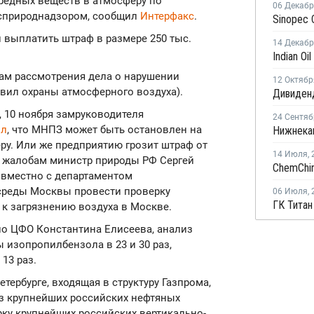
вредных веществ в атмосферу по
06 Декаб
осприроднадзором, сообщил
Интерфакс
.
выплатить штраф в размере 250 тыс.
14 Декаб
ам рассмотрения дела о нарушении
12 Октябр
авил охраны атмосферного воздуха).
, 10 ноября замруководителя
24 Сентяб
ил
, что МНПЗ может быть остановлен на
ру. Или же предприятию грозит штраф от
14 Июля
,
ым жалобам министр природы РФ Сергей
овместно с департаментом
среды Москвы провести проверку
06 Июля
,
 к загрязнению воздуха в Москве.
по ЦФО Константина Елисеева, анализ
изопропилбензола в 23 и 30 раз,
 13 раз.
етербурге, входящая в структуру Газпрома,
из крупнейших российских нефтяных
ерку крупнейших российских вертикально-