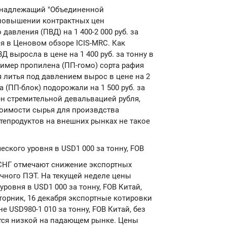
ринадлежащий "Объединенной
 повышении контрактных цен
авления (ПВД) на 1 400-2 000 руб. за
ся в Ценовом обзоре ICIS-MRC. Как
 выросла в цене на 1 400 руб. за тонну в
лимер пропилена (ПП-гомо) сорта рафия
ля литья под давлением вырос в цене на 2
а (ПП-блок) подорожали на 1 500 руб. за
ен стремительной девальвацией рубля,
тоимости сырья для произвдства
тепродуктов на внешних рынках не такое
ского уровня в USD1 000 за тонну, FOB
 СНГ отмечают снижение экспортных
чного ПЭТ. На текущей неделе цены
ровня в USD1 000 за тонну, FOB Китай,
торник, 16 декабря экспортные котировки
 USD980-1 010 за тонну, FOB Китай, без
ется низкой на падающем рынке. Цены