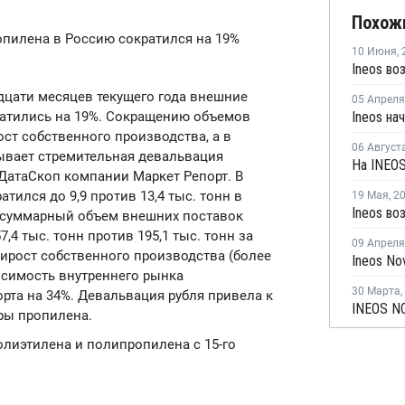
Похож
ропилена в Россию сократился на 19%
10 Июня
,
дцати месяцев текущего года внешние
05 Апреля
ратились на 19%. Сокращению объемов
Ineos на
ст собственного производства, а в
06 Август
ывает стремительная девальвация
ДатаСкоп компании Маркет Репорт. В
ился до 9,9 против 13,4 тыс. тонн в
19 Мая
,
2
Ineos во
да суммарный объем внешних поставок
4 тыс. тонн против 195,1 тыс. тонн за
09 Апреля
рирост собственного производства (более
исимость внутреннего рынка
30 Марта
,
рта на 34%. Девальвация рубля привела к
ры пропилена.
олиэтилена и полипропилена с 15-го