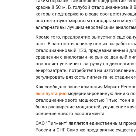
Таким образом, тамбовское предприятие теп
красный 5С м. Б, голубой фталоцианиновый 
которых подтвержено в ходе соответствующ
соответствуют мировым стандартам и могут 
альтернативы лучшим европейским аналогам,
Кроме того, предприятие выпустило еще одн
паст. В частности, к числу новых разработок
фталоцианиновый 15:3, предназначенный для
сравнении с аналогами на рынке, данный пиг
позволяет увеличить загрузку на диспергиро
энергозатраты потребителя на изготовление 
регулировать вязкость пигмента на стадии е
Как сообщала ранее компания Маркет Репорт,
эксплуатацию
модернизированную линию по 
фталоцианинового мощностью 1 тыс. тонн в 
было расширение мощностей, улучшение качес
освоение нового ассортимента.
ОАО "Пигмент" является единственным произ
России и СНГ. Само же предприятие существуе