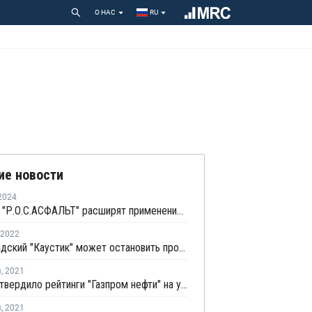
О НАС
RU
ие новости
2024
СИБУР и "Р.О.С.АСФАЛЬТ" расширят применение полимерных материалов в дорожном строительстве
2022
Волгоградский "Каустик" может остановить производство ПВХ из-за нехватки добавок
я
,
2021
Fitch подтвердило рейтинги "Газпром нефти" на уровне "BBB" со стабильным прогнозом
я
,
2021