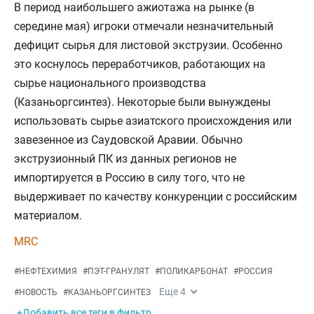
В период наибольшего ажиотажа на рынке (в
середине мая) игроки отмечали незначительный
дефицит сырья для листовой экструзии. Особенно
это коснулось переработчиков, работающих на
сырье национального производства
(Казаньоргсинтез). Некоторые были вынуждены
использовать сырье азиатского происхождения или
завезенное из Саудовской Аравии. Обычно
экструзионный ПК из данных регионов не
импортируется в Россию в силу того, что не
выдерживает по качеству конкуренции с российским
материалом.
MRC
#
НЕФТЕХИМИЯ
#
ПЭТ-ГРАНУЛЯТ
#
ПОЛИКАРБОНАТ
#
РОССИЯ
Еще
4
#
НОВОСТЬ
#
КАЗАНЬОРГСИНТЕЗ
+Добавить все теги в фильтр