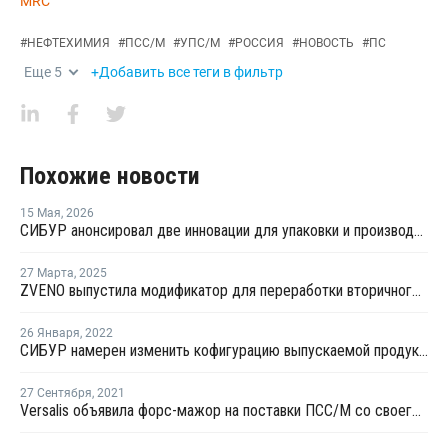
MRC
#
НЕФТЕХИМИЯ
#
ПСС/М
#
УПС/М
#
РОССИЯ
#
НОВОСТЬ
#
ПС
Еще
5
+Добавить все теги в фильтр
Похожие новости
15 Мая
,
2026
СИБУР анонсировал две инновации для упаковки и производства бытовой техники
27 Марта
,
2025
ZVENO выпустила модификатор для переработки вторичного ПС
26 Января
,
2022
СИБУР намерен изменить кофигурацию выпускаемой продукции комплекса "Этилен-600" на НКНХ
27 Сентября
,
2021
Versalis объявила форс-мажор на поставки ПСС/М со своего завода в Мантуе