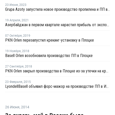
23 Июня
,
2023
Grupa Azoty запустила новое производство пропилена и ПП в Польше
19 Апреля
,
2021
Азербайджан в первом квартале нарастил прибыль от экспорта ПП более чем на четверть
07 Октября
,
2019
PKN Orlen перезапустил крекинг-установку в Плоцке
19 Ноября
,
2018
Basell Orlen возобновила производство ПП в Плоцке
27 Сентября
,
2018
PKN Orlen закрыл производства в Плоцке из-за утечки на крекинг-установке
23 Февраля
,
2015
LyondellBasell объявил форс-мажор на производстве ПП в Италии
26 Июня
,
2014