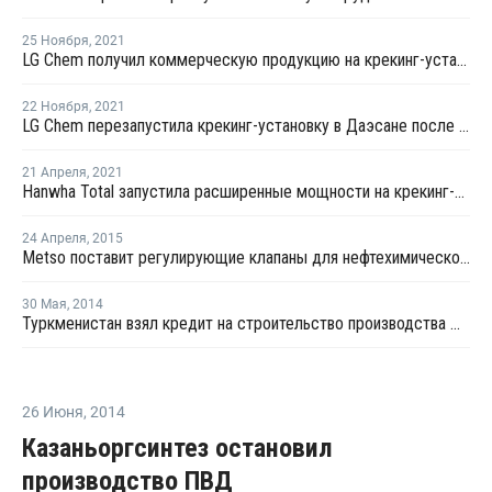
25 Ноября
,
2021
LG Chem получил коммерческую продукцию на крекинг-установке в Даэсане после перезапуска
22 Ноября
,
2021
LG Chem перезапустила крекинг-установку в Даэсане после планового ремонта
21 Апреля
,
2021
Hanwha Total запустила расширенные мощности на крекинг-установке в Даэсане
24 Апреля
,
2015
Metso поставит регулирующие клапаны для нефтехимического комплекса в Туркменистане
30 Мая
,
2014
Туркменистан взял кредит на строительство производства ПЭ и ПП
26 Июня
,
2014
Казаньоргсинтез остановил
производство ПВД