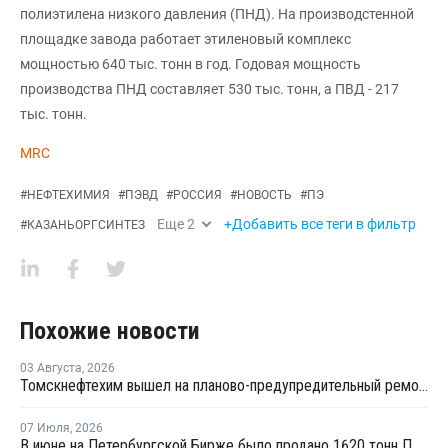
полиэтилена низкого давления (ПНД). На производстенной
площадке завода работает этиленовый комплекс
мощностью 640 тыс. тонн в год. Годовая мощность
производства ПНД составляет 530 тыс. тонн, а ПВД - 217
тыс. тонн.
MRC
#
НЕФТЕХИМИЯ
#
ПЭВД
#
РОССИЯ
#
НОВОСТЬ
#
ПЭ
Еще
2
+Добавить все теги в фильтр
#
КАЗАНЬОРГСИНТЕЗ
Похожие новости
03 Августа
,
2026
Томскнефтехим вышел на планово-предупредительный ремонт
07 Июля
,
2026
В июне на Петербургской Бирже было продано 1620 тонн ПВД и 1106 тонн ПП