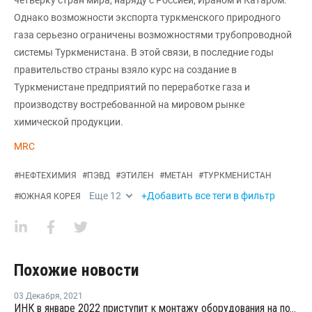
четверку стран мира, наряду с Россией, Ираном и Катаром.
Однако возможности экспорта туркменского природного
газа серьезно ограничены возможностями трубопроводной
системы Туркменистана. В этой связи, в последние годы
правительство страны взяло курс на создание в
Туркменистане предприятий по переработке газа и
производству востребованной на мировом рынке
химической продукции.
MRC
#
НЕФТЕХИМИЯ
#
ПЭВД
#
ЭТИЛЕН
#
МЕТАН
#
ТУРКМЕНИСТАН
Еще
12
+Добавить все теги в фильтр
#
ЮЖНАЯ КОРЕЯ
Похожие новости
03 Декабря
,
2021
ИНК в январе 2022 приступит к монтажу оборудования на подстанции 220 кВ "Полимер" в Усть-Куте