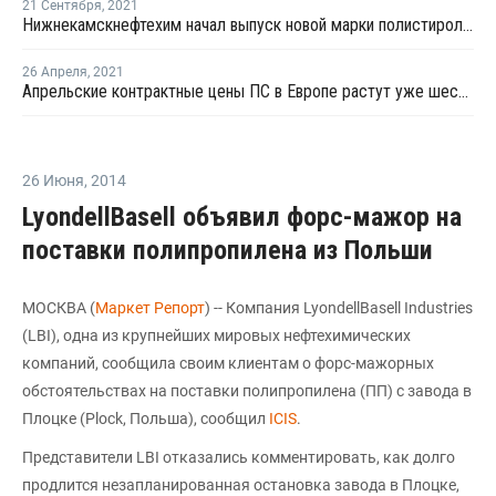
21 Сентября
,
2021
Нижнекамскнефтехим начал выпуск новой марки полистирола для пищевой упаковки
26 Апреля
,
2021
Апрельские контрактные цены ПС в Европе растут уже шестой месяц подряд
26 Июня
,
2014
LyondellBasell объявил форс-мажор на
поставки полипропилена из Польши
МОСКВА (
Маркет Репорт
) -- Компания LyondellBasell Industries
(LBI), одна из крупнейших мировых нефтехимических
компаний, сообщила своим клиентам о форс-мажорных
обстоятельствах на поставки полипропилена (ПП) с завода в
Плоцке (Plock, Польша), сообщил
ICIS
.
Представители LBI отказались комментировать, как долго
продлится незапланированная остановка завода в Плоцке,