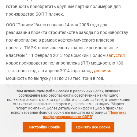
готовность приобретать крупные партии полимеров для
производства БОПП-пленок.
ООО "Полиом" было создано 14 мая 2005 года для
реализации проекта строительства завода по производству
полипропилена в рамках нефтехимического кластера
проекта "ПАРК: промышленно-аграрные региональные
кластеры". 11 февраля 2013 года омский Полиом
запустил
новое производство полипропилена (ПП) мощностью 180
тыс. тонн в год, а в апреле 2014 года завод
увеличил
мощность по выпуску ПП до 210 тыс. тонн в год.
Предприятие способно выпускать около 100 различных
Мы используем файлы cookie
в различных целях, включая
марок полипропилена (гомо-, стат-, блоксополимеры).
соблюдение мер безопасности, обеспечение наилучшего
пользовательского опыта при работе с нашим сайтом, отслеживание
MRC
статистики посещения ресурса и для рекламных задач “Маркет
Репорт Компани”. Более детальную информацию о правилах
использования файлов cookie вы найдёте на странице "
Политика
конфиденциальности GDPR
".
#
НЕФТЕХИМИЯ
#
ПП-ГОМО
#
ПП-БЛОК
#
ПП-РАНДОМ
#
КИТАЙ
Еще
7
+Добавить все теги в фильтр
#
ЯПОНИЯ
Настройки Cookie
Принять Все Cookie