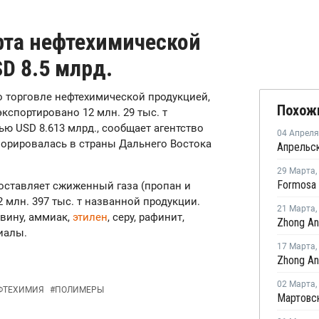
рта нефтехимической
D 8.5 млрд.
о торговле нефтехимической продукцией,
Похож
экспортировано 12 млн. 29 тыс. т
ю USD 8.613 млрд., сообщает агентство
04 Апреля
орировалась в страны Дальнего Востока
29 Марта
,
составляет сжиженный газа (пропан и
 млн. 397 тыс. т названной продукции.
21 Марта
,
евину, аммиак,
этилен
, серу, рафинит,
иалы.
17 Марта
,
02 Марта
,
ФТЕХИМИЯ
#
ПОЛИМЕРЫ