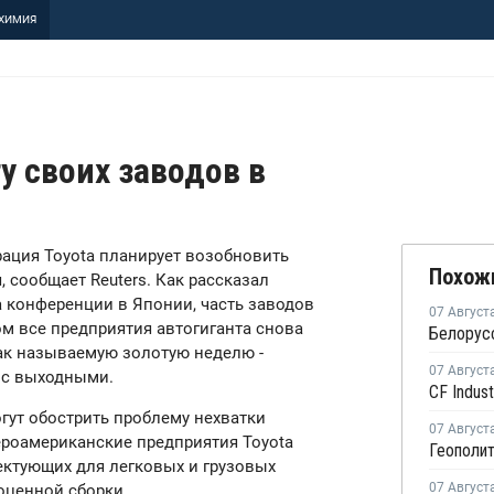
ХИМИЯ
у своих заводов в
я
рация Toyota планирует возобновить
Похож
, сообщает Reuters. Как рассказал
а конференции в Японии, часть заводов
07 Август
том все предприятия автогиганта снова
 так называемую золотую неделю -
07 Август
 с выходными.
гут обострить проблему нехватки
07 Август
роамериканские предприятия Toyota
ектующих для легковых и грузовых
07 Август
оценной сборки.