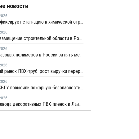
ие новости
2026
Росстат фиксирует стагнацию в химической отрасли
2026
Импортозамещение строительной области в России превышает 98%
2026
Выпуск базовых полимеров в России за пять месяцев вырос на 3,8%
2026
Индийский рынок ПВХ-труб: рост выручки переработчиков на фоне высоких цен на смолу
2026
Ученые КБГУ повысили пожарную безопасность пластиковых стройматериалов
2026
Проект завода декоративных ПВХ-пленок в Лаишево получил заключение госэкспертизы