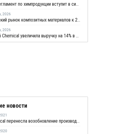
Новый регламент по химпродукции вступит в силу в сентябре 2027 года
а
,
2026
Европейский рынок композитных материалов к 2035 году вырастет до USD47,5 млрд
а
,
2026
Mitsubishi Chemical увеличила выручку на 14% в первом квартале японского финансового года
ие новости
2021
LG Chemical перенесла возобновление производства каустика на линии №2 в Йосу на середину июля
2020