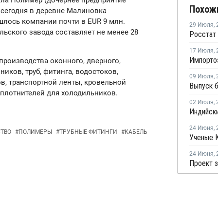
Тула Полимер (дочернее предприятие
Похож
 сегодня в деревне Малиновка
шлось компании почти в EUR 9 млн.
29 Июля
,
ьского завода составляет не менее 28
17 Июля
,
производства оконного, дверного,
иков, труб, фитинга, водостоков,
09 Июля
,
в, транспортной ленты, кровельной
уплотнителей для холодильников.
02 Июля
,
24 Июня
,
ТВО
#
ПОЛИМЕРЫ
#
ТРУБНЫЕ ФИТИНГИ
#
КАБЕЛЬ
24 Июня
,