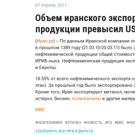
07 Апреля
,
2011
Объем иранского экспо
продукции превысил US
(
Иран.ру
) -- По данным Иранской компании п
в прошлом 1389 году (21.03.10-20.03.11) было 
нефтехимической продукции общей стоимость
ИРИБ ньюз. Нефтехимическая продукция эксп
и Европы.
18.55% от всего нефтехимического экспорта 
этан). За прошлый год было экспортировано 2
Кроме того, Иран экспортирует метанол, моч
эстерон, бензин,
полиэтилены
и другие матер
MRC
#
НЕФТЕХИМИЯ
#
ЭТИЛЕН
#
НОВОСТЬ
#
ПЭ
#
MRC
#
НЕ
+Добавить все теги в фильтр