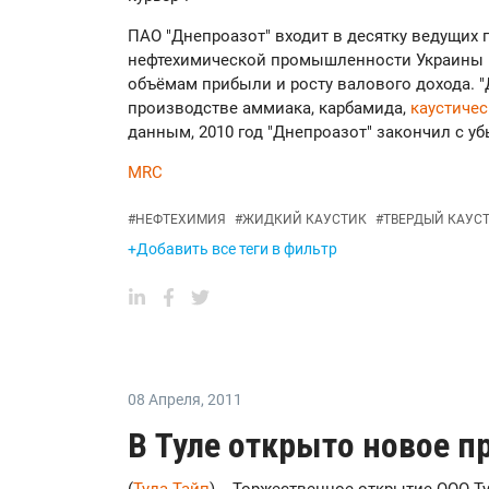
ПАО "Днепроазот" входит в десятку ведущих
нефтехимической промышленности Украины п
объёмам прибыли и росту валового дохода. "
производстве аммиака, карбамида,
каустиче
данным, 2010 год "Днепроазот" закончил с уб
MRC
#
НЕФТЕХИМИЯ
#
ЖИДКИЙ КАУСТИК
#
ТВЕРДЫЙ КАУС
+Добавить все теги в фильтр
08 Апреля
,
2011
В Туле открыто новое п