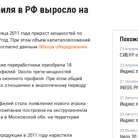
иля в РФ выросло на
сяца 2011 года прирост мощностей по
Похож
./год. При этом объем капиталовложений
 согласно данным
Обзора оборудования
22 Апреля
кие переработчики приобрели 18
22 Апреля
офилей. Около трети мощностей
а оконного профиля. При этом общий
27 Октябр
 по отношению к аналогичному периоду
31 Август
илей стало появления нового игрока -
 компании построена на экструзионном
05 Август
а в Московской обл. на территории
29 Июня
,
родукции в 2011 году нарастили