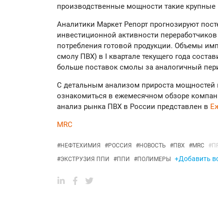
производственные мощности такие крупные 
Аналитики Маркет Репорт прогнозируют пос
инвестиционной активности переработчиков 
потребления готовой продукции. Объемы имп
смолу ПВХ) в I квартале текущего года состави
больше поставок смолы за аналогичный пери
С детальным анализом прироста мощностей 
ознакомиться в ежемесячном обзоре компан
анализ рынка ПВХ в России представлен в
Е
MRC
#
НЕФТЕХИМИЯ
#
РОССИЯ
#
НОВОСТЬ
#
ПВХ
#
MRC
#
П
+Добавить вс
#
ЭКСТРУЗИЯ ППИ
#
ППИ
#
ПОЛИМЕРЫ