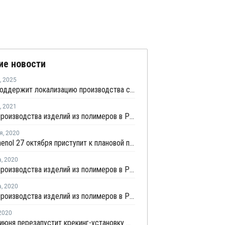
ие новости
,
2025
СИБУР поддержит локализацию производства строительных материалов из ПВХ
,
2021
Индекс производства изделий из полимеров в России вырос в первом квартале на 10,3%
я
,
2020
INEOS Phenol 27 октября приступит к плановой профилактике на заводе фенола и ацетона в Германии
а
,
2020
Индекс производства изделий из полимеров в России вырос в январе - июле на 1,6%
а
,
2020
Индекс производства изделий из полимеров в России вырос на 1,3% в первом полугодии
2020
Ineos 30 июня перезапустит крекинг-установку № 2 в Техасе после ремонта