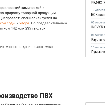
 предприятий химической и
10 Апреля
о приросту товарной продукции,
Днепроазот" специализируется на
05 Апреля
ской соды
и
хлора
. По предварительным
ытком 142 млн 235 тыс. грн.
01 Февра
Каустиче
ТИК
#
НОВОСТЬ
#
ДНИПРОАЗОТ
#
MRC
16 Апреля
роизводство ПВХ