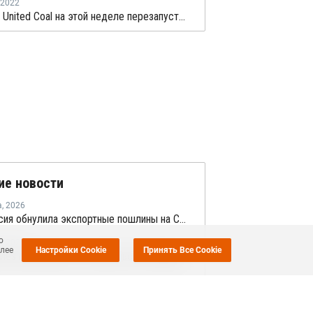
2022
Zhong An United Coal на этой неделе перезапустит новый завод ПП в Китае после планового ремонта
ие новости
а
,
2026
Белоруссия обнулила экспортные пошлины на СУГ
о
а
,
2026
олее
Настройки Cookie
Принять Все Cookie
CF Industries приступила к строительству завода "чистого" аммиака за USD4 миллиарда
а
,
2026
Геополитика перестраивает мировой рынок ПВХ — Китай лидирует в экспорте