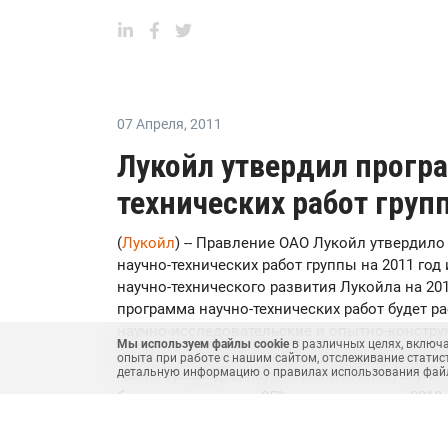
07 Апреля
,
2011
Лукойл утвердил прогр
технических работ груп
(
Лукойл
) -- Правление ОАО Лукойл утвердил
научно-технических работ группы на 2011 го
научно-технического развития Лукойла на 20
программа научно-технических работ будет ра
научно-исследовательские и опытно-конструк
Мы используем файлы cookie
в различных целях, включ
работы в области разработки месторождений;
опыта при работе с нашим сайтом, отслеживание статис
детальную информацию о правилах использования файло
геологоразведке; научно-технические услуг
будет увеличено на 25% по сравнению с 2010 
Задачами Среднесрочной целевой программы