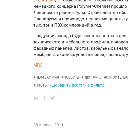
(
Тула Тайп
) -- Торжественное открытие ООО 
немецкого концерна Polymer-Chemie) прошло
Ленинского района Тулы. Cтроительство обо
Планируемая производственная мощность тул
тыс. тонн ПВХ-композиций в год.
Продукция завода будет использоваться для 
технического и мебельного профиля, подоконн
фасадных панелей, листов, кабельных канало
мембраны, оконных уплотнителей, шлангов, 
MRC
#
НЕФТЕХИМИЯ
#
НОВОСТЬ
#
ПВХ
#
MRC
#
СТРОИТЕЛЬС
+Добавить все теги в фильтр
#
ЛИСТЫ
08 Апреля
,
2011