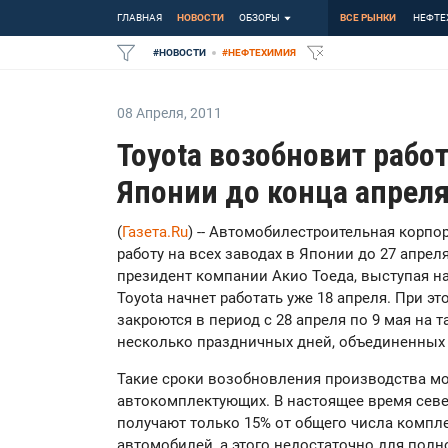
ГЛАВНАЯ
НОВОСТИ
ОБЗОРЫ
ВСЕ РЫНКИ
НЕФТЕ
#
НОВОСТИ
#
НЕФТЕХИМИЯ
08 Апреля
,
2011
Toyota возобновит работ
Японии до конца апрел
(
Газета.Ru
) -- Автомобилестроительная корпо
работу на всех заводах в Японии до 27 апреля
президент компании Акио Тоеда, выступая н
Toyota начнет работать уже 18 апреля. При э
закроются в период с 28 апреля по 9 мая на
несколько праздничных дней, объединенных
Такие сроки возобновления производства мо
автокомплектующих. В настоящее время севе
получают только 15% от общего числа компл
автомобилей, а этого недостаточно для полн