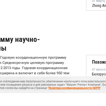
01 Марта
,
амму научно-
пы
о Годовую координационную программу
Похож
д и Среднесрочную целевую программу
12-2013 годы. Годовая координационная
07 Август
сширена и включит в себя более 950 тем:
торские работы; научно-технологические
ая соблюдение мер безопасности, обеспечение наилучшего пользовательског
07 Август
 научно-технические работы в
тики посещения ресурса и для рекламных задач “Маркет Репорт Компани”. Б
в cookie вы найдёте на странице "
Политика конфиденциальности GDPR
".
и. Финансирование Годовой программы
годом.
07 Август
 научно-технического развития Группы