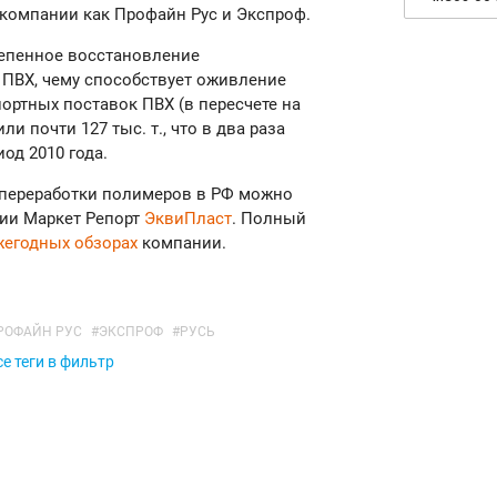
компании как Профайн Рус и Экспроф.
тепенное восстановление
ПВХ, чему способствует оживление
ортных поставок ПВХ (в пересчете на
ли почти 127 тыс. т., что в два раза
од 2010 года.
переработки полимеров в РФ можно
ии Маркет Репорт
ЭквиПласт
. Полный
жегодных обзорах
компании.
РОФАЙН РУС
#
ЭКСПРОФ
#
РУСЬ
е теги в фильтр