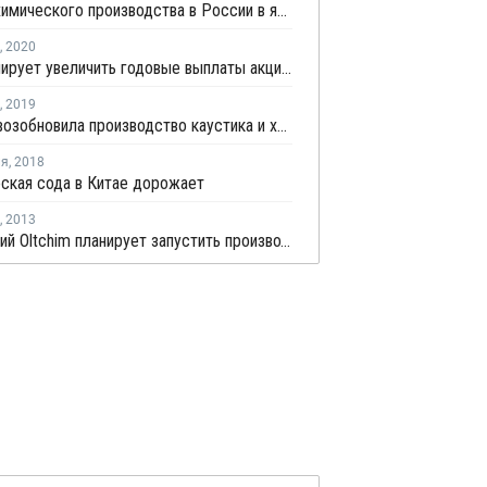
Индекс химического производства в России в январе - мае вырос на 5,4%
,
2020
БСК планирует увеличить годовые выплаты акционерам втрое
,
2019
INOVYN возобновила производство каустика и хлора во Франции в начале апреля
ля
,
2018
ская сода в Китае дорожает
,
2013
Румынский Oltchim планирует запустить производство ПВХ 1 мая