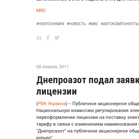
MRC
#
НЕФТЕХИМИЯ
#
НОВОСТЬ
#
MRC
#
АВТОКОМПОНЕНТЫ
08 Апреля
,
2011
Днепроазот подал заяв
лицензии
(
РБК-Украина
) -- Публичное акционерное общ
Национальную комиссию регулирования элек
переоформлении лицензии на поставку элект
тарифу в связи с изменением наименования 
"Днепроазот" на публичное акционерное общ
курьер".