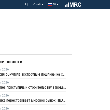
О НАС
RU
ие новости
а
,
2026
Белоруссия обнулила экспортные пошлины на СУГ
а
,
2026
CF Industries приступила к строительству завода "чистого" аммиака за USD4 миллиарда
а
,
2026
Геополитика перестраивает мировой рынок ПВХ — Китай лидирует в экспорте
а
,
2026