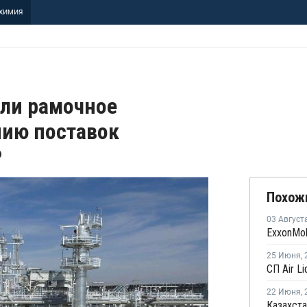
ХИМИЯ
али рамочное
нию поставок
Р
Похож
03 Август
25 Июня
,
22 Июня
,