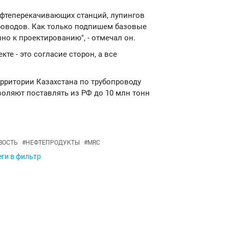
ефтеперекачивающих станций, лупингов
проводов. Как только подпишем базовые
о к проектированию", - отмечал он.
те - это согласие сторон, а все
ерритории Казахстана по трубопроводу
воляют поставлять из РФ до 10 млн тонн
ВОСТЬ
#
НЕФТЕПРОДУКТЫ
#
MRC
еги в фильтр