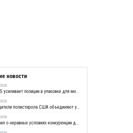
ие новости
2026
NEOPOLIS усиливает позиции в упаковке для молочного рынка
2026
Производители полистирола США объединяют усилия для защиты рынка от экологических ограничений
2026
СПП заявил о неравных условиях конкуренции для импортеров полимерной упаковки в рамках российского РОП
2026