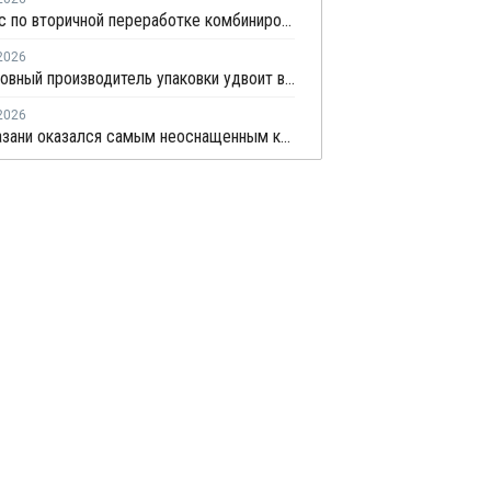
Комплекс по вторичной переработке комбинированной упаковки запущен в Челябинске
2026
Подмосковный производитель упаковки удвоит выпуск воздушно-пузырчатой пленки до 30 млн кв. метров в год
2026
Центр Казани оказался самым неоснащенным контейнерами раздельного сбора отходов