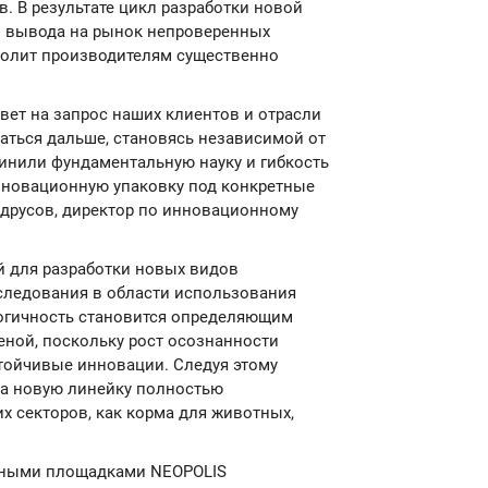
. В результате цикл разработки новой
ки вывода на рынок непроверенных
волит производителям существенно
вет на запрос наших клиентов и отрасли
аться дальше, становясь независимой от
инили фундаментальную науку и гибкость
нновационную упаковку под конкретные
ндрусов, директор по инновационному
й для разработки новых видов
следования в области использования
огичность становится определяющим
еной, поскольку рост осознанности
стойчивые инновации. Следуя этому
ла новую линейку полностью
х секторов, как корма для животных,
енными площадками NEOPOLIS