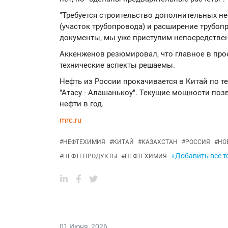
"Требуется строительство дополнительных н
(участок трубопровода) и расширение трубо
документы, мы уже приступим непосредственн
Аккенженов резюмировал, что главное в проек
технические аспекты решаемы.
Нефть из России прокачивается в Китай по т
"Атасу - Алашанькоу". Текущие мощности поз
нефти в год.
mrc.ru
#
НЕФТЕХИМИЯ
#
КИТАЙ
#
КАЗАХСТАН
#
РОССИЯ
#
НО
+Добавить все т
#
НЕФТЕПРОДУКТЫ
#
НЕФТЕХИМИЯ
01 Июня
,
2026