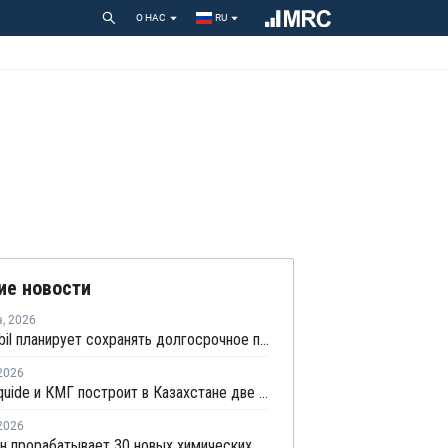
О НАС
RU
ие новости
а
,
2026
ExxonMobil планирует сохранять долгосрочное присутствие в Казахстане
2026
СП Air Liquide и КМГ построит в Казахстане две установки по производству азота за EUR70 млн
2026
Казахстан прорабатывает 30 новых химических проектов на USD20,9 млрд тенге