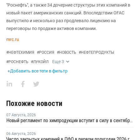
"Роснефть", а также 34 дочерние структуры этих компаний в
новый пакет американских санкций. Впоследствии OFAC
выпустило и несколько раз продлевало лицензию на
переговоры по продаже активов компании.
mrc.ru
#
НЕФТЕХИМИЯ
#
РОССИЯ
#
НОВОСТЬ
#
НЕФТЕПРОДУКТЫ
Еще
3
#
РОСНЕФТЬ
#
ЛУКОЙЛ
+Добавить все теги в фильтр
Похожие новости
07 Августа
,
2026
Новый регламент по химпродукции вступит в силу в сентябре 2027 года
06 Августа
,
2026
Число закрытых компаний в ПФО в первом полугодии 2026 года вдвое превысило число новых