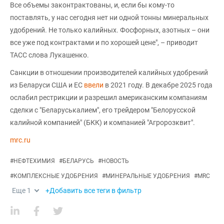
Все объемы законтрактованы, и, если бы кому-то
поставлять, у нас сегодня нет ни одной тонны минеральных
удобрений. Не только калийных. Фосфорных, азотных – они
все уже под контрактами и по хорошей цене", – приводит
ТАСС слова Лукашенко.
Санкции в отношении производителей калийных удобрений
из Беларуси США и ЕС
ввели
в 2021 году. В декабре 2025 года
ослабил рестрикции и разрешил американским компаниям
сделки с "Беларуськалием", его трейдером "Белорусской
калийной компанией" (БКК) и компанией "Агророзквит".
mrc.ru
#
НЕФТЕХИМИЯ
#
БЕЛАРУСЬ
#
НОВОСТЬ
#
КОМПЛЕКСНЫЕ УДОБРЕНИЯ
#
МИНЕРАЛЬНЫЕ УДОБРЕНИЯ
#
MRC
Еще
1
+Добавить все теги в фильтр