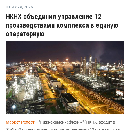
01 Июня
,
2026
НКНХ объединил управление 12
производствами комплекса в единую
операторную
Маркет Репорт
-- "Нижнекамскнефтехим" (НКНХ, входит в
"Сибур") провел модернизацию управления 12 производств