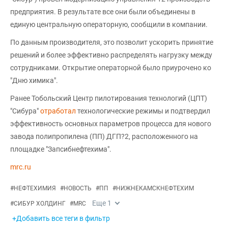
предприятия. В результате все они были объединены в
единую центральную операторную, сообщили в компании.
По данным производителя, это позволит ускорить принятие
решений и более эффективно распределять нагрузку между
сотрудниками. Открытие операторной было приурочено ко
"Дню химика".
Ранее Тобольский Центр пилотирования технологий (ЦПТ)
"Сибура"
отработал
технологические режимы и подтвердил
эффективность основных параметров процесса для нового
завода полипропилена (ПП) ДГП?2, расположенного на
площадке "Запсибнефтехима".
mrc.ru
#
НЕФТЕХИМИЯ
#
НОВОСТЬ
#
ПП
#
НИЖНЕКАМСКНЕФТЕХИМ
Еще
1
#
СИБУР ХОЛДИНГ
#
MRC
+Добавить все теги в фильтр