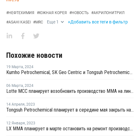
#
НЕФТЕХИМИЯ
#
ЮЖНАЯ КОРЕЯ
#
НОВОСТЬ
#
АКРИЛОНИТРИЛ
Еще
1
+Добавить все теги в фильтр
#
ASAHI KASEI
#
MRC
Похожие новости
19 Марта
,
2024
Kumho Petrochemical, SK Geo Centric и Tongsuh Petrochemical создадут цепочку поставок биомономеров
06 Марта
,
2024
Lotte MCC планирует возобновить производство ММА на линии №2 в Йосу
14 Апреля
,
2023
Tongsuh Petrochemical планирует в середине мая закрыть на ремонт линию №3 по выпуску АКН в Ульсане
12 Января
,
2023
LX MMA планирует в марте остановить на ремонт производство ММА на линии №2 в Йосу