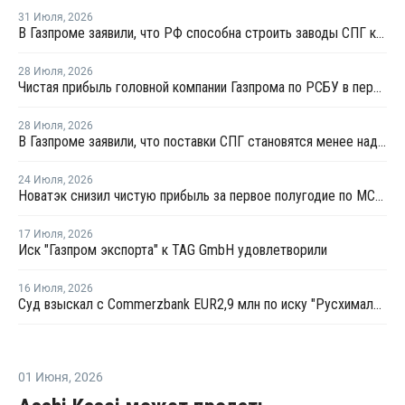
31 Июля
,
2026
В Газпроме заявили, что РФ способна строить заводы СПГ как у себя, так и за рубежом
28 Июля
,
2026
Чистая прибыль головной компании Газпрома по РСБУ в первом полугодии составила 78 млрд рублей
28 Июля
,
2026
В Газпроме заявили, что поставки СПГ становятся менее надежным способом газоснабжения
24 Июля
,
2026
Новатэк снизил чистую прибыль за первое полугодие по МСФО на 3,1%
17 Июля
,
2026
Иск "Газпром экспорта" к TAG GmbH удовлетворили
16 Июля
,
2026
Суд взыскал с Commerzbank EUR2,9 млн по иску "Русхимальянса"
01 Июня
,
2026