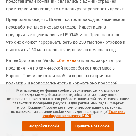
представители компании связались с администрацией
промпарка и заявили, что не планируют развивать проект.
Предполагалось, что Braven построит завод по химической
переработке пластиковых отходов. Инвестиции в
предприятие оценивались в USD145 млн. Предполагалось,
что оно сможет перерабатывать до 250 тыс тонн отходов и
выпускать 150 млн галлонов пиролизного масла в год.
Ранее британская Viridor
объявила
о планах закрыть три
предприятия по химической переработке пластмасс в
Европе. Причиной стали слабый спрос на вторичные
полимеры и неопределенность в нормативно-правовой
Мы используем файлы cookie
в различных целях, включая
сфере.
соблюдение мер безопасности, обеспечение наилучшего
пользовательского опыта при работе с нашим сайтом, отслеживание
mrc.ru
статистики посещения ресурса и для рекламных задач “Маркет
Репорт Компани”. Более детальную информацию о правилах
использования файлов cookie вы найдёте на странице "
Политика
#
НЕФТЕХИМИЯ
#
США
#
НОВОСТЬ
#
MRC
#
РЕЦИКЛИНГ
конфиденциальности GDPR
".
+Добавить все теги в фильтр
Настройки Cookie
Принять Все Cookie