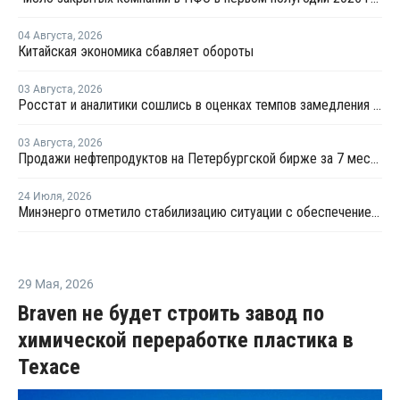
04 Августа
,
2026
Китайская экономика сбавляет обороты
03 Августа
,
2026
Росстат и аналитики сошлись в оценках темпов замедления экономики
03 Августа
,
2026
Продажи нефтепродуктов на Петербургской бирже за 7 месяцев снизились на 11,2%, в июле – на 35,6%
24 Июля
,
2026
Минэнерго отметило стабилизацию ситуации с обеспечением топливом в ряде регионов
29 Мая
,
2026
Braven не будет строить завод по
химической переработке пластика в
Техасе