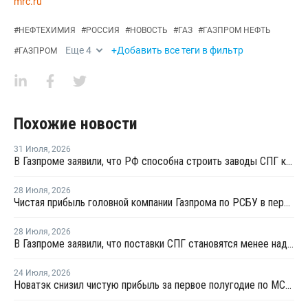
mrc.ru
#
НЕФТЕХИМИЯ
#
РОССИЯ
#
НОВОСТЬ
#
ГАЗ
#
ГАЗПРОМ НЕФТЬ
Еще
4
+Добавить все теги в фильтр
#
ГАЗПРОМ
Похожие новости
31 Июля
,
2026
В Газпроме заявили, что РФ способна строить заводы СПГ как у себя, так и за рубежом
28 Июля
,
2026
Чистая прибыль головной компании Газпрома по РСБУ в первом полугодии составила 78 млрд рублей
28 Июля
,
2026
В Газпроме заявили, что поставки СПГ становятся менее надежным способом газоснабжения
24 Июля
,
2026
Новатэк снизил чистую прибыль за первое полугодие по МСФО на 3,1%